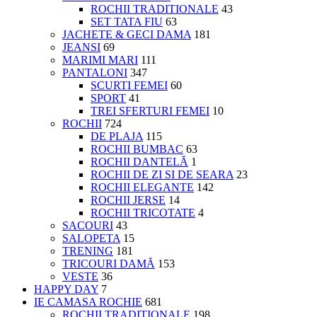
ROCHII TRADITIONALE
43
SET TATA FIU
63
JACHETE & GECI DAMA
181
JEANSI
69
MARIMI MARI
111
PANTALONI
347
SCURTI FEMEI
60
SPORT
41
TREI SFERTURI FEMEI
10
ROCHII
724
DE PLAJA
115
ROCHII BUMBAC
63
ROCHII DANTELĂ
1
ROCHII DE ZI SI DE SEARA
23
ROCHII ELEGANTE
142
ROCHII JERSE
14
ROCHII TRICOTATE
4
SACOURI
43
SALOPETA
15
TRENING
181
TRICOURI DAMĂ
153
VESTE
36
HAPPY DAY
7
IE CAMASA ROCHIE
681
ROCHII TRADITIONALE
198