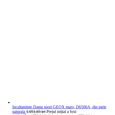
Incaltaminte Dama sport GEOX maro, D6500A, din piele
naturala
1.051,65
lei
Prețul inițial a fost: