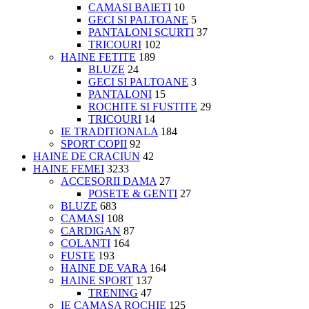
CAMASI BAIETI
10
GECI SI PALTOANE
5
PANTALONI SCURTI
37
TRICOURI
102
HAINE FETITE
189
BLUZE
24
GECI SI PALTOANE
3
PANTALONI
15
ROCHITE SI FUSTITE
29
TRICOURI
14
IE TRADITIONALA
184
SPORT COPII
92
HAINE DE CRACIUN
42
HAINE FEMEI
3233
ACCESORII DAMA
27
POSETE & GENTI
27
BLUZE
683
CAMASI
108
CARDIGAN
87
COLANTI
164
FUSTE
193
HAINE DE VARA
164
HAINE SPORT
137
TRENING
47
IE CAMASA ROCHIE
125