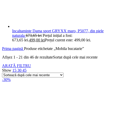
Incaltaminte Dama sport GRYXX maro, P5077, din piele
naturala
673,65
lei
Prețul inițial a fost:
673,65 lei.
499,00
lei
Prețul curent este: 499,00 lei.
Prima pagină
Produse etichetate „Mobila bucatarie”
Afișez 1 - 21 din 46 de rezultate
Sortat după cele mai recente
ARATĂ FILTRU
Show
15
30
45
-30%