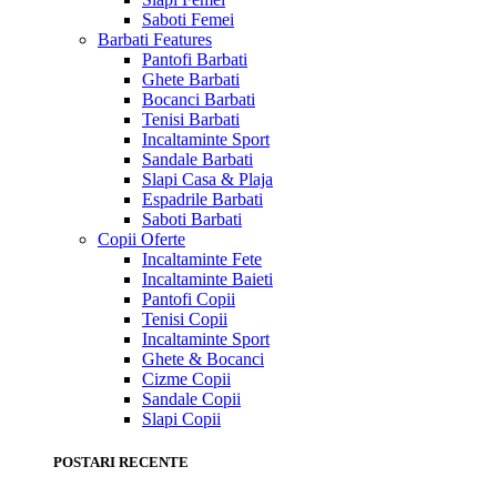
Saboti Femei
Barbati
Features
Pantofi Barbati
Ghete Barbati
Bocanci Barbati
Tenisi Barbati
Incaltaminte Sport
Sandale Barbati
Slapi Casa & Plaja
Espadrile Barbati
Saboti Barbati
Copii
Oferte
Incaltaminte Fete
Incaltaminte Baieti
Pantofi Copii
Tenisi Copii
Incaltaminte Sport
Ghete & Bocanci
Cizme Copii
Sandale Copii
Slapi Copii
POSTARI RECENTE