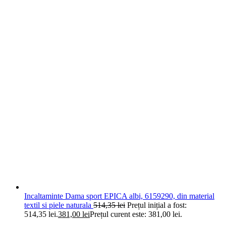
Incaltaminte Dama sport EPICA albi, 6159290, din material
textil si piele naturala
514,35
lei
Prețul inițial a fost:
514,35 lei.
381,00
lei
Prețul curent este: 381,00 lei.