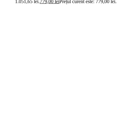
1.051,65 lei.
779,00
lei
Prețul curent este: 779,00 lei.