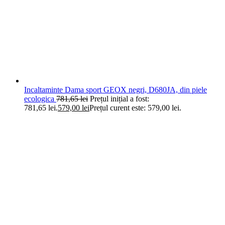
Incaltaminte Dama sport GEOX negri, D680JA, din piele
ecologica
781,65
lei
Prețul inițial a fost:
781,65 lei.
579,00
lei
Prețul curent este: 579,00 lei.