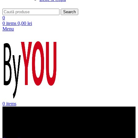
Search
0
0
items
0,00
lei
Menu
0
items
Mobila bucatarie