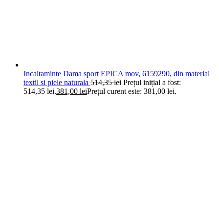
Incaltaminte Dama sport EPICA mov, 6159290, din material
textil si piele naturala
514,35
lei
Prețul inițial a fost:
514,35 lei.
381,00
lei
Prețul curent este: 381,00 lei.