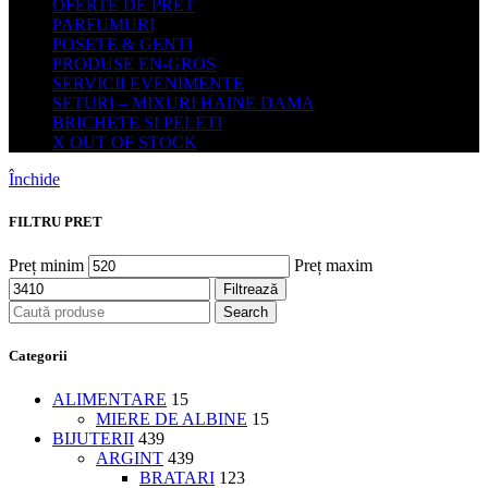
OFERTE DE PRET
PARFUMURI
POSETE & GENTI
PRODUSE EN-GROS
SERVICII EVENIMENTE
SETURI – MIXURI HAINE DAMA
BRICHETE SI PELETI
X OUT OF STOCK
Închide
FILTRU PRET
Preț minim
Preț maxim
Filtrează
Search
Categorii
ALIMENTARE
15
MIERE DE ALBINE
15
BIJUTERII
439
ARGINT
439
BRATARI
123