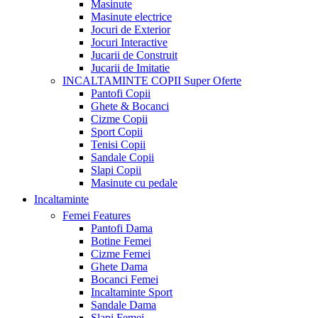
Masinute
Masinute electrice
Jocuri de Exterior
Jocuri Interactive
Jucarii de Construit
Jucarii de Imitatie
INCALTAMINTE COPII
Super Oferte
Pantofi Copii
Ghete & Bocanci
Cizme Copii
Sport Copii
Tenisi Copii
Sandale Copii
Slapi Copii
Masinute cu pedale
Incaltaminte
Femei
Features
Pantofi Dama
Botine Femei
Cizme Femei
Ghete Dama
Bocanci Femei
Incaltaminte Sport
Sandale Dama
Slapi Femei