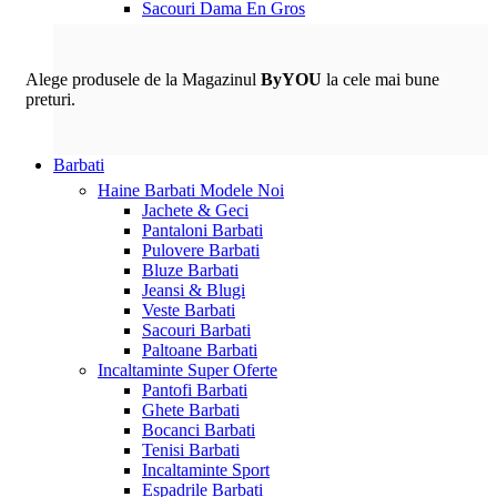
Sacouri Dama En Gros
Alege produsele de la Magazinul
ByYOU
la cele mai bune
preturi.
Barbati
Haine Barbati
Modele Noi
Jachete & Geci
Pantaloni Barbati
Pulovere Barbati
Bluze Barbati
Jeansi & Blugi
Veste Barbati
Sacouri Barbati
Paltoane Barbati
Incaltaminte
Super Oferte
Pantofi Barbati
Ghete Barbati
Bocanci Barbati
Tenisi Barbati
Incaltaminte Sport
Espadrile Barbati