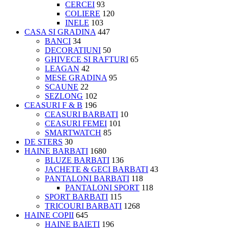
CERCEI
93
COLIERE
120
INELE
103
CASA SI GRADINA
447
BANCI
34
DECORATIUNI
50
GHIVECE SI RAFTURI
65
LEAGAN
42
MESE GRADINA
95
SCAUNE
22
SEZLONG
102
CEASURI F & B
196
CEASURI BARBATI
10
CEASURI FEMEI
101
SMARTWATCH
85
DE STERS
30
HAINE BARBATI
1680
BLUZE BARBATI
136
JACHETE & GECI BARBATI
43
PANTALONI BARBATI
118
PANTALONI SPORT
118
SPORT BARBATI
115
TRICOURI BARBATI
1268
HAINE COPII
645
HAINE BAIETI
196