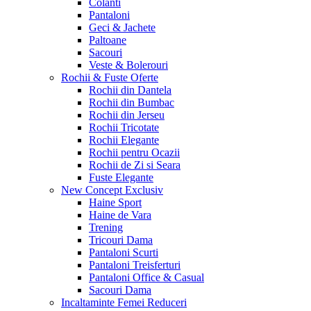
Colanti
Pantaloni
Geci & Jachete
Paltoane
Sacouri
Veste & Bolerouri
Rochii & Fuste
Oferte
Rochii din Dantela
Rochii din Bumbac
Rochii din Jerseu
Rochii Tricotate
Rochii Elegante
Rochii pentru Ocazii
Rochii de Zi si Seara
Fuste Elegante
New Concept
Exclusiv
Haine Sport
Haine de Vara
Trening
Tricouri Dama
Pantaloni Scurti
Pantaloni Treisferturi
Pantaloni Office & Casual
Sacouri Dama
Incaltaminte Femei
Reduceri