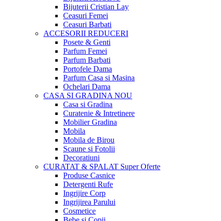
Bijuterii Cristian Lay
Ceasuri Femei
Ceasuri Barbati
ACCESORII
REDUCERI
Posete & Genti
Parfum Femei
Parfum Barbati
Portofele Dama
Parfum Casa si Masina
Ochelari Dama
CASA SI GRADINA
NOU
Casa si Gradina
Curatenie & Intretinere
Mobilier Gradina
Mobila
Mobila de Birou
Scaune si Fotolii
Decoratiuni
CURATAT & SPALAT
Super Oferte
Produse Casnice
Detergenti Rufe
Ingrijire Corp
Ingrijirea Parului
Cosmetice
Bebe si Copii