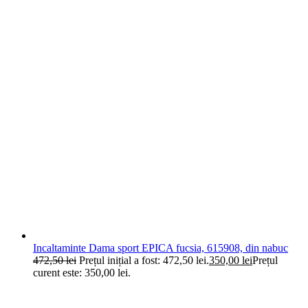
Incaltaminte Dama sport EPICA fucsia, 615908, din nabuc
472,50
lei
Prețul inițial a fost: 472,50 lei.
350,00
lei
Prețul
curent este: 350,00 lei.