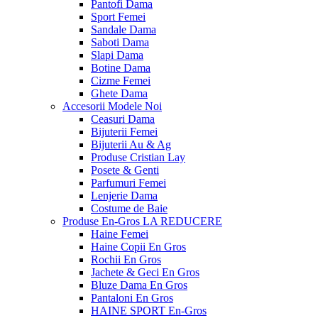
Pantofi Dama
Sport Femei
Sandale Dama
Saboti Dama
Slapi Dama
Botine Dama
Cizme Femei
Ghete Dama
Accesorii
Modele Noi
Ceasuri Dama
Bijuterii Femei
Bijuterii Au & Ag
Produse Cristian Lay
Posete & Genti
Parfumuri Femei
Lenjerie Dama
Costume de Baie
Produse En-Gros
LA REDUCERE
Haine Femei
Haine Copii En Gros
Rochii En Gros
Jachete & Geci En Gros
Bluze Dama En Gros
Pantaloni En Gros
HAINE SPORT En-Gros