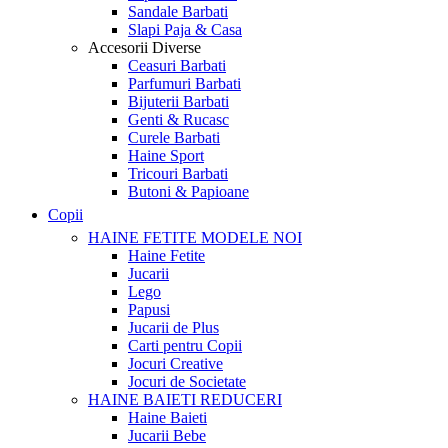
Sandale Barbati
Slapi Paja & Casa
Accesorii
Diverse
Ceasuri Barbati
Parfumuri Barbati
Bijuterii Barbati
Genti & Rucasc
Curele Barbati
Haine Sport
Tricouri Barbati
Butoni & Papioane
Copii
HAINE FETITE
MODELE NOI
Haine Fetite
Jucarii
Lego
Papusi
Jucarii de Plus
Carti pentru Copii
Jocuri Creative
Jocuri de Societate
HAINE BAIETI
REDUCERI
Haine Baieti
Jucarii Bebe