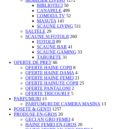
MOBILIER LIVING
1272
BIBLIOTECI
50
CANAPELE
499
COMODA TV
52
MASUTA
141
SCAUNE LIVING
511
SALTELE
29
SCAUNE SI FOTOLII
260
FOTOLII
89
SCAUNE BAR
41
SCAUNE GAMING
33
TABURETE
31
OFERTE DE PRET
66
OFERTE HAINE COPII
8
OFERTE HAINE DAMA
4
OFERTE HAINE FEMEI
21
OFERTE HAINUTE COPII
25
OFERTE PANTALONI
2
OFERTE TRICOURI F
5
PARFUMURI
13
PARFUMURI DE CAMERA MASINA
13
POSETE & GENTI
1257
PRODUSE EN-GROS
20
GECI AN GRO FEMEI
4
HAINE FEMEI EN-GROS
20