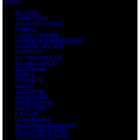
Categorii
DE STERS
ALIMENTARE
ANVELOPE si JANTE
BARBATI
CASA SI GRADINA
CURATENIE & INTRETINERE
HAINE DE CRACIUN
HAPPY DAY
IE CAMASA ROCHIE
JUCARII si JOCURI
LEGO Original
MOBILA
PANTALONI
SABOTI
TELEFOANE
HAINE FEMEI
HAINE BARBATI
HAINE COPII
BIJUTERII
CEASURI F & B
INCALTAMINTE BARBATI
INCALTAMINTE COPII
INCALTAMINTE FEMEI