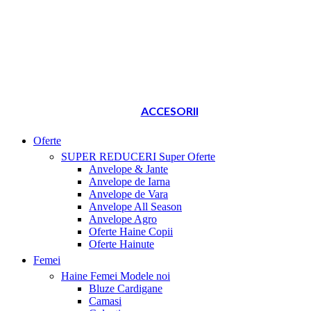
ACCESORII
Oferte
SUPER REDUCERI
Super Oferte
Anvelope & Jante
Anvelope de Iarna
Anvelope de Vara
Anvelope All Season
Anvelope Agro
Oferte Haine Copii
Oferte Hainute
Femei
Haine Femei
Modele noi
Bluze Cardigane
Camasi