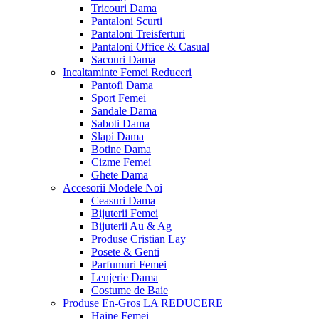
Tricouri Dama
Pantaloni Scurti
Pantaloni Treisferturi
Pantaloni Office & Casual
Sacouri Dama
Incaltaminte Femei
Reduceri
Pantofi Dama
Sport Femei
Sandale Dama
Saboti Dama
Slapi Dama
Botine Dama
Cizme Femei
Ghete Dama
Accesorii
Modele Noi
Ceasuri Dama
Bijuterii Femei
Bijuterii Au & Ag
Produse Cristian Lay
Posete & Genti
Parfumuri Femei
Lenjerie Dama
Costume de Baie
Produse En-Gros
LA REDUCERE
Haine Femei