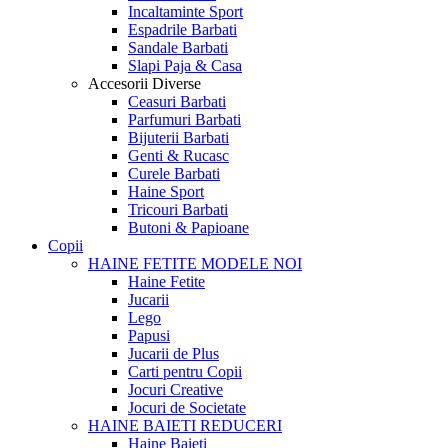
Incaltaminte Sport
Espadrile Barbati
Sandale Barbati
Slapi Paja & Casa
Accesorii
Diverse
Ceasuri Barbati
Parfumuri Barbati
Bijuterii Barbati
Genti & Rucasc
Curele Barbati
Haine Sport
Tricouri Barbati
Butoni & Papioane
Copii
HAINE FETITE
MODELE NOI
Haine Fetite
Jucarii
Lego
Papusi
Jucarii de Plus
Carti pentru Copii
Jocuri Creative
Jocuri de Societate
HAINE BAIETI
REDUCERI
Haine Baieti