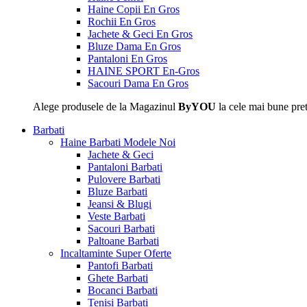
Haine Copii En Gros
Rochii En Gros
Jachete & Geci En Gros
Bluze Dama En Gros
Pantaloni En Gros
HAINE SPORT En-Gros
Sacouri Dama En Gros
Alege produsele de la Magazinul
ByYOU
la cele mai bune pret
Barbati
Haine Barbati
Modele Noi
Jachete & Geci
Pantaloni Barbati
Pulovere Barbati
Bluze Barbati
Jeansi & Blugi
Veste Barbati
Sacouri Barbati
Paltoane Barbati
Incaltaminte
Super Oferte
Pantofi Barbati
Ghete Barbati
Bocanci Barbati
Tenisi Barbati