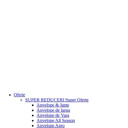
Oferte
SUPER REDUCERI
Super Oferte
Anvelope & Jante
Anvelope de Iarna
Anvelope de Vara
Anvelope All Season
Anvelope Agro