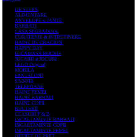
DE STERS
ALIMENTARE
ANVELOPE si JANTE
BARBATI
CASA SI GRADINA
CURATENIE & INTRETINERE
HAINE DE CRACIUN
HAPPY DAY
IE CAMASA ROCHIE
JUCARII si JOCURI
LEGO Original
MOBILA
PANTALONI
SABOTI
TELEFOANE
HAINE FEMEI
HAINE BARBATI
HAINE COPII
BIJUTERII
CEASURI F & B
INCALTAMINTE BARBATI
INCALTAMINTE COPII
INCALTAMINTE FEMEI
OFERTE DE PRET