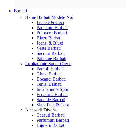
Barbati
Haine Barbati
Modele Noi
Jachete & Geci
Pantaloni Barbati
Pulovere Barbati
Bluze Barbati
Jeansi & Blugi
Veste Barbati
Sacouri Barbati
Paltoane Barbati
Incaltaminte
Super Oferte
Pantofi Barbati
Ghete Barbati
Bocanci Barbati
Tenisi Barbati
Incaltaminte Sport
Espadrile Barbati
Sandale Barbati
Slapi Paja & Casa
Accesorii
Diverse
Ceasuri Barbati
Parfumuri Barbati
Bijuterii Barbati