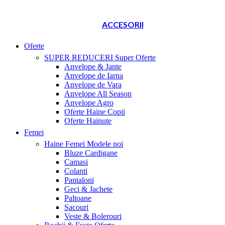
ACCESORII
Oferte
SUPER REDUCERI
Super Oferte
Anvelope & Jante
Anvelope de Iarna
Anvelope de Vara
Anvelope All Season
Anvelope Agro
Oferte Haine Copii
Oferte Hainute
Femei
Haine Femei
Modele noi
Bluze Cardigane
Camasi
Colanti
Pantaloni
Geci & Jachete
Paltoane
Sacouri
Veste & Bolerouri