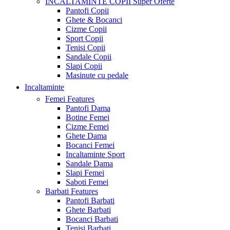
INCALTAMINTE COPII
Super Oferte
Pantofi Copii
Ghete & Bocanci
Cizme Copii
Sport Copii
Tenisi Copii
Sandale Copii
Slapi Copii
Masinute cu pedale
Incaltaminte
Femei
Features
Pantofi Dama
Botine Femei
Cizme Femei
Ghete Dama
Bocanci Femei
Incaltaminte Sport
Sandale Dama
Slapi Femei
Saboti Femei
Barbati
Features
Pantofi Barbati
Ghete Barbati
Bocanci Barbati
Tenisi Barbati