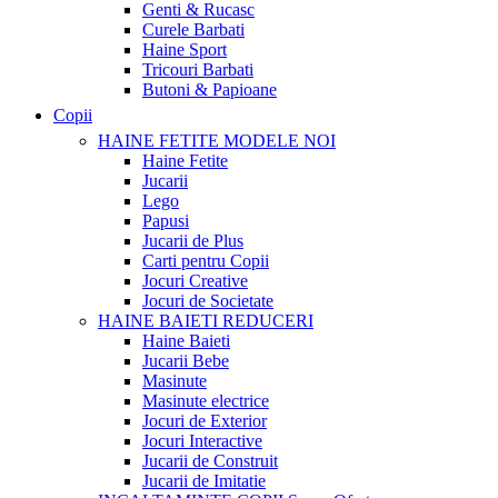
Genti & Rucasc
Curele Barbati
Haine Sport
Tricouri Barbati
Butoni & Papioane
Copii
HAINE FETITE
MODELE NOI
Haine Fetite
Jucarii
Lego
Papusi
Jucarii de Plus
Carti pentru Copii
Jocuri Creative
Jocuri de Societate
HAINE BAIETI
REDUCERI
Haine Baieti
Jucarii Bebe
Masinute
Masinute electrice
Jocuri de Exterior
Jocuri Interactive
Jucarii de Construit
Jucarii de Imitatie