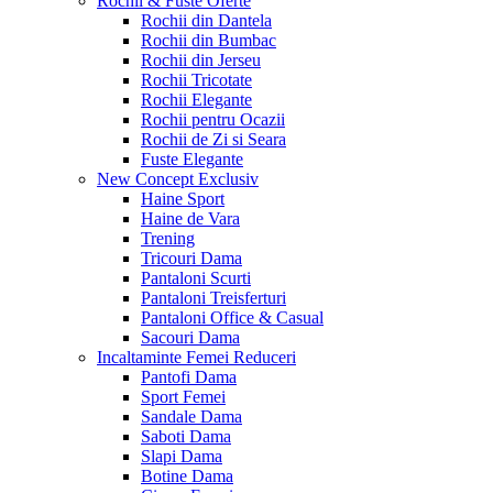
Rochii & Fuste
Oferte
Rochii din Dantela
Rochii din Bumbac
Rochii din Jerseu
Rochii Tricotate
Rochii Elegante
Rochii pentru Ocazii
Rochii de Zi si Seara
Fuste Elegante
New Concept
Exclusiv
Haine Sport
Haine de Vara
Trening
Tricouri Dama
Pantaloni Scurti
Pantaloni Treisferturi
Pantaloni Office & Casual
Sacouri Dama
Incaltaminte Femei
Reduceri
Pantofi Dama
Sport Femei
Sandale Dama
Saboti Dama
Slapi Dama
Botine Dama