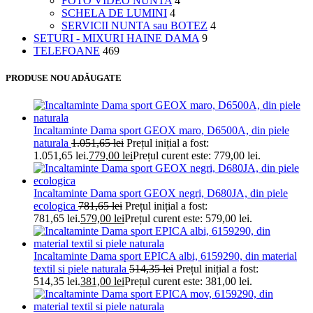
FOTO VIDEO NUNTA
4
SCHELA DE LUMINI
4
SERVICII NUNTA sau BOTEZ
4
SETURI - MIXURI HAINE DAMA
9
TELEFOANE
469
PRODUSE NOU ADĂUGATE
Incaltaminte Dama sport GEOX maro, D6500A, din piele
naturala
1.051,65
lei
Prețul inițial a fost:
1.051,65 lei.
779,00
lei
Prețul curent este: 779,00 lei.
Incaltaminte Dama sport GEOX negri, D680JA, din piele
ecologica
781,65
lei
Prețul inițial a fost:
781,65 lei.
579,00
lei
Prețul curent este: 579,00 lei.
Incaltaminte Dama sport EPICA albi, 6159290, din material
textil si piele naturala
514,35
lei
Prețul inițial a fost:
514,35 lei.
381,00
lei
Prețul curent este: 381,00 lei.