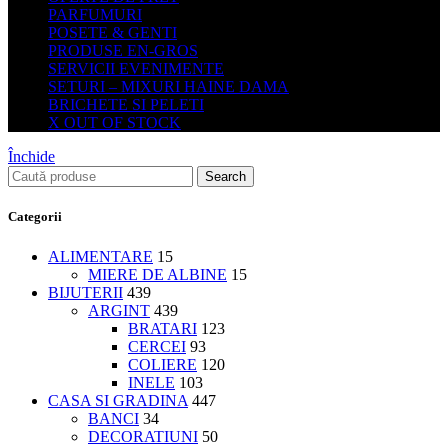
PARFUMURI
POSETE & GENTI
PRODUSE EN-GROS
SERVICII EVENIMENTE
SETURI – MIXURI HAINE DAMA
BRICHETE SI PELETI
X OUT OF STOCK
Închide
Search
Categorii
ALIMENTARE
15
MIERE DE ALBINE
15
BIJUTERII
439
ARGINT
439
BRATARI
123
CERCEI
93
COLIERE
120
INELE
103
CASA SI GRADINA
447
BANCI
34
DECORATIUNI
50