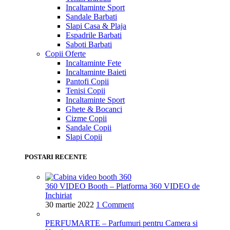
Incaltaminte Sport
Sandale Barbati
Slapi Casa & Plaja
Espadrile Barbati
Saboti Barbati
Copii
Oferte
Incaltaminte Fete
Incaltaminte Baieti
Pantofi Copii
Tenisi Copii
Incaltaminte Sport
Ghete & Bocanci
Cizme Copii
Sandale Copii
Slapi Copii
POSTARI RECENTE
360 VIDEO Booth – Platforma 360 VIDEO de
Inchiriat
30 martie 2022
1 Comment
PERFUMARTE – Parfumuri pentru Camera si