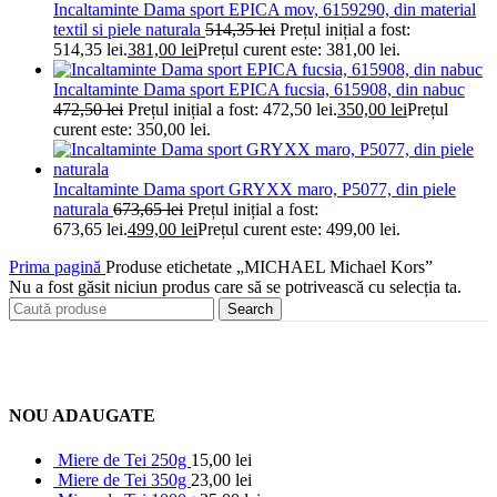
Incaltaminte Dama sport EPICA mov, 6159290, din material
textil si piele naturala
514,35
lei
Prețul inițial a fost:
514,35 lei.
381,00
lei
Prețul curent este: 381,00 lei.
Incaltaminte Dama sport EPICA fucsia, 615908, din nabuc
472,50
lei
Prețul inițial a fost: 472,50 lei.
350,00
lei
Prețul
curent este: 350,00 lei.
Incaltaminte Dama sport GRYXX maro, P5077, din piele
naturala
673,65
lei
Prețul inițial a fost:
673,65 lei.
499,00
lei
Prețul curent este: 499,00 lei.
Prima pagină
Produse etichetate „MICHAEL Michael Kors”
Nu a fost găsit niciun produs care să se potrivească cu selecția ta.
Search
NOU ADAUGATE
Miere de Tei 250g
15,00
lei
Miere de Tei 350g
23,00
lei