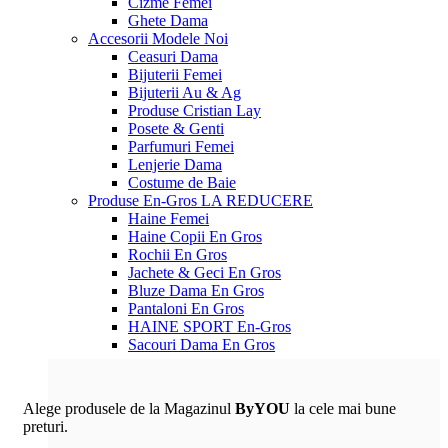
Cizme Femei
Ghete Dama
Accesorii
Modele Noi
Ceasuri Dama
Bijuterii Femei
Bijuterii Au & Ag
Produse Cristian Lay
Posete & Genti
Parfumuri Femei
Lenjerie Dama
Costume de Baie
Produse En-Gros
LA REDUCERE
Haine Femei
Haine Copii En Gros
Rochii En Gros
Jachete & Geci En Gros
Bluze Dama En Gros
Pantaloni En Gros
HAINE SPORT En-Gros
Sacouri Dama En Gros
Alege produsele de la Magazinul
ByYOU
la cele mai bune
preturi.