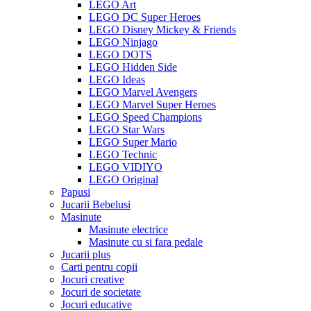
LEGO Art
LEGO DC Super Heroes
LEGO Disney Mickey & Friends
LEGO Ninjago
LEGO DOTS
LEGO Hidden Side
LEGO Ideas
LEGO Marvel Avengers
LEGO Marvel Super Heroes
LEGO Speed Champions
LEGO Star Wars
LEGO Super Mario
LEGO Technic
LEGO VIDIYO
LEGO Original
Papusi
Jucarii Bebelusi
Masinute
Masinute electrice
Masinute cu si fara pedale
Jucarii plus
Carti pentru copii
Jocuri creative
Jocuri de societate
Jocuri educative