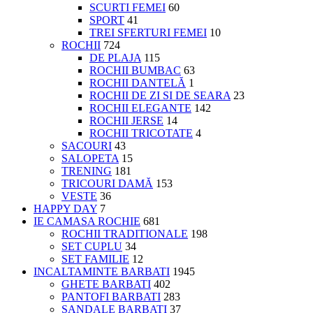
SCURTI FEMEI
60
SPORT
41
TREI SFERTURI FEMEI
10
ROCHII
724
DE PLAJA
115
ROCHII BUMBAC
63
ROCHII DANTELĂ
1
ROCHII DE ZI SI DE SEARA
23
ROCHII ELEGANTE
142
ROCHII JERSE
14
ROCHII TRICOTATE
4
SACOURI
43
SALOPETA
15
TRENING
181
TRICOURI DAMĂ
153
VESTE
36
HAPPY DAY
7
IE CAMASA ROCHIE
681
ROCHII TRADITIONALE
198
SET CUPLU
34
SET FAMILIE
12
INCALTAMINTE BARBATI
1945
GHETE BARBATI
402
PANTOFI BARBATI
283
SANDALE BARBATI
37