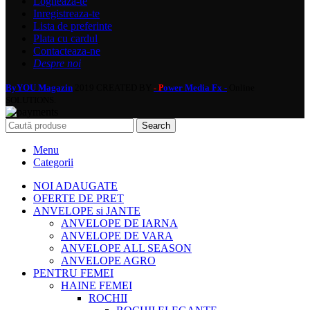
Logheaza-te
Inregistreaza-te
Lista de preferinte
Plata cu cardul
Contacteaza-ne
Despre noi
ByYOU Magazin
2019 CREATED BY
ower Media Fx -
Online
- P
SOLUTIONS.
Search
Menu
Categorii
NOI ADAUGATE
OFERTE DE PRET
ANVELOPE si JANTE
ANVELOPE DE IARNA
ANVELOPE DE VARA
ANVELOPE ALL SEASON
ANVELOPE AGRO
PENTRU FEMEI
HAINE FEMEI
ROCHII