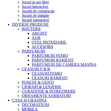
Jocuri in aer liber
Jocuri interactive
Jucarii de constructie
Jucarii de imitatie
Jucarii interactive
DIVERSE PRODUSE
BIJUTERII
ARGINT
AUR
OTEL INOXIDABIL
ACCESORII
PARFUMURI
PARFUMURI FEMEI
PARFUMURI BARBATI
PARFUMURI DE CAMERA MASINA
CEASURI F & B
CEASURI FEMEI
CEASURI BARBATI
POSETE & GENTI
CIORAPI & LENJERIE
CURATENIE & INTRETINERE
ORNAMENTE SARBATORI
CASA SI GRADINA
DECORATIUNI
MOBILA