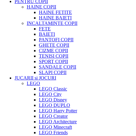
PENTRU COPII
HAINE COPII
HAINE FETITE
HAINE BAIETI
INCALTAMINTE COPII
FETE
BAIETI
PANTOFI COPII
GHETE COPII
CIZME COPII
TENISI COPII
SPORT COPII
SANDALE COPII
SLAPI COPII
JUCARII si JOCURI
LEGO
LEGO Classic
LEGO City
LEGO Disney
LEGO DUPLO
LEGO Harry Potter
LEGO Creator
LEGO Architecture
LEGO Minecraft
LEGO Friends