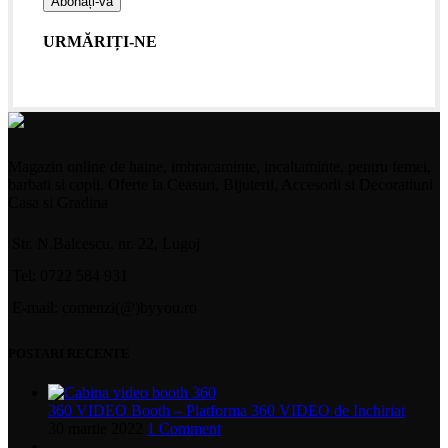
URMĂRIȚI-NE
Magazin online de haine, imbracaminte, incaltaminte, pentru femei,
barbati si copii. Oferte la Ceasuri, Bijuterii, Accesorii si Decoratiuni
Casa si Gradina
Str. N.Balcescu, nr. 22, Lugoj
Tel: 0722 584 931
E-mail: comenzi(@)byyou.ro
POSTARI RECENTE
360 VIDEO Booth – Platforma 360 VIDEO de Inchiriat
30 martie 2022
1 Comment