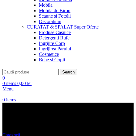
Mobila
Mobila de Birou
Scaune si Fotolii
Decoratiuni
CURATAT & SPALAT
Super Oferte
Produse Casnice
Detergenti Rufe
Ingrijire Corp
Ingrijirea Parului
Cosmetice
Bebe si Copii
Search
0
0
items
0,00
lei
Menu
0
items
MICHAEL Michael Kors
Categorii