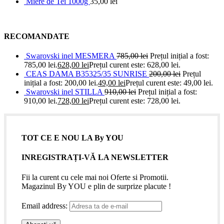
Miere de Tei 1000g
35,00
lei
RECOMANDATE
Swarovski inel MESMERA
785,00
lei
Prețul inițial a fost:
785,00 lei.
628,00
lei
Prețul curent este: 628,00 lei.
CEAS DAMA B35325/35 SUNRISE
200,00
lei
Prețul
inițial a fost: 200,00 lei.
49,00
lei
Prețul curent este: 49,00 lei.
Swarovski inel STILLA
910,00
lei
Prețul inițial a fost:
910,00 lei.
728,00
lei
Prețul curent este: 728,00 lei.
TOT CE E NOU LA By YOU
INREGISTRAȚI-VĂ LA NEWSLETTER
Fii la curent cu cele mai noi Oferte si Promotii.
Magazinul By YOU e plin de surprize placute !
Email address: