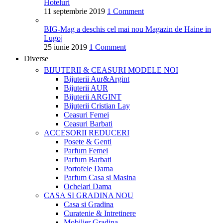
Hoteluri
11 septembrie 2019
1 Comment
BIG-Mag a deschis cel mai nou Magazin de Haine in
Lugoj
25 iunie 2019
1 Comment
Diverse
BIJUTERII & CEASURI
MODELE NOI
Bijuterii Aur&Argint
Bijuterii AUR
Bijuterii ARGINT
Bijuterii Cristian Lay
Ceasuri Femei
Ceasuri Barbati
ACCESORII
REDUCERI
Posete & Genti
Parfum Femei
Parfum Barbati
Portofele Dama
Parfum Casa si Masina
Ochelari Dama
CASA SI GRADINA
NOU
Casa si Gradina
Curatenie & Intretinere
Mobilier Gradina