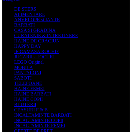
DE STERS
ALIMENTARE
ANVELOPE si JANTE
BARBATI
CASA SI GRADINA
CURATENIE & INTRETINERE
HAINE DE CRACIUN
HAPPY DAY
IE CAMASA ROCHIE
JUCARII si JOCURI
LEGO Original
MOBILA
PANTALONI
SABOTI
TELEFOANE
HAINE FEMEI
HAINE BARBATI
HAINE COPII
BIJUTERII
CEASURI F & B
INCALTAMINTE BARBATI
INCALTAMINTE COPII
INCALTAMINTE FEMEI
OFERTE DE PRET