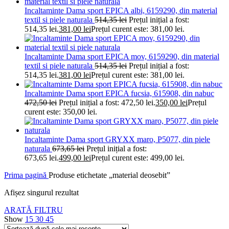
Incaltaminte Dama sport EPICA albi, 6159290, din material
textil si piele naturala
514,35
lei
Prețul inițial a fost:
514,35 lei.
381,00
lei
Prețul curent este: 381,00 lei.
Incaltaminte Dama sport EPICA mov, 6159290, din material
textil si piele naturala
514,35
lei
Prețul inițial a fost:
514,35 lei.
381,00
lei
Prețul curent este: 381,00 lei.
Incaltaminte Dama sport EPICA fucsia, 615908, din nabuc
472,50
lei
Prețul inițial a fost: 472,50 lei.
350,00
lei
Prețul
curent este: 350,00 lei.
Incaltaminte Dama sport GRYXX maro, P5077, din piele
naturala
673,65
lei
Prețul inițial a fost:
673,65 lei.
499,00
lei
Prețul curent este: 499,00 lei.
Prima pagină
Produse etichetate „material deosebit”
Afișez singurul rezultat
ARATĂ FILTRU
Show
15
30
45