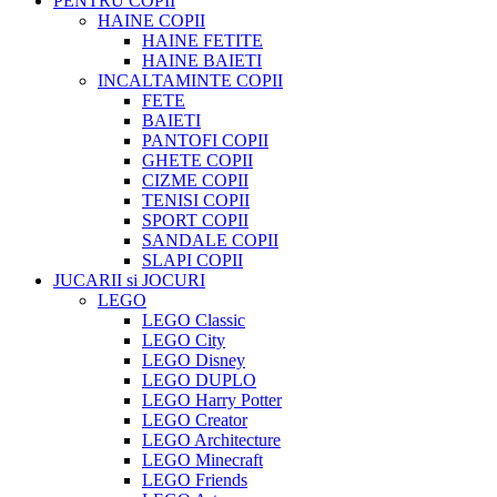
PENTRU COPII
HAINE COPII
HAINE FETITE
HAINE BAIETI
INCALTAMINTE COPII
FETE
BAIETI
PANTOFI COPII
GHETE COPII
CIZME COPII
TENISI COPII
SPORT COPII
SANDALE COPII
SLAPI COPII
JUCARII si JOCURI
LEGO
LEGO Classic
LEGO City
LEGO Disney
LEGO DUPLO
LEGO Harry Potter
LEGO Creator
LEGO Architecture
LEGO Minecraft
LEGO Friends