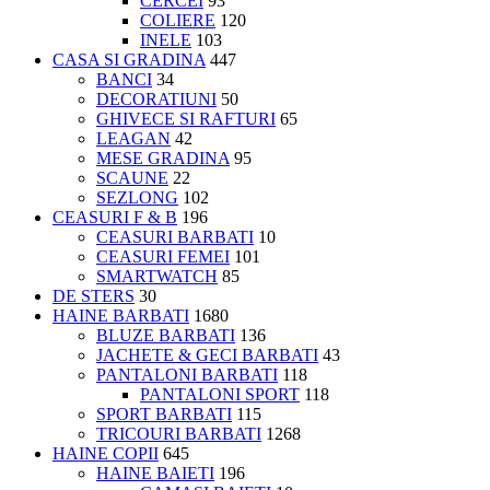
CERCEI
93
COLIERE
120
INELE
103
CASA SI GRADINA
447
BANCI
34
DECORATIUNI
50
GHIVECE SI RAFTURI
65
LEAGAN
42
MESE GRADINA
95
SCAUNE
22
SEZLONG
102
CEASURI F & B
196
CEASURI BARBATI
10
CEASURI FEMEI
101
SMARTWATCH
85
DE STERS
30
HAINE BARBATI
1680
BLUZE BARBATI
136
JACHETE & GECI BARBATI
43
PANTALONI BARBATI
118
PANTALONI SPORT
118
SPORT BARBATI
115
TRICOURI BARBATI
1268
HAINE COPII
645
HAINE BAIETI
196