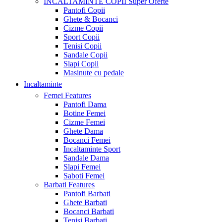
INCALTAMINTE COPII
Super Oferte
Pantofi Copii
Ghete & Bocanci
Cizme Copii
Sport Copii
Tenisi Copii
Sandale Copii
Slapi Copii
Masinute cu pedale
Incaltaminte
Femei
Features
Pantofi Dama
Botine Femei
Cizme Femei
Ghete Dama
Bocanci Femei
Incaltaminte Sport
Sandale Dama
Slapi Femei
Saboti Femei
Barbati
Features
Pantofi Barbati
Ghete Barbati
Bocanci Barbati
Tenisi Barbati