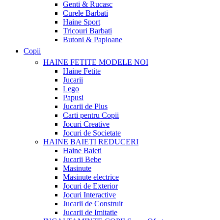
Genti & Rucasc
Curele Barbati
Haine Sport
Tricouri Barbati
Butoni & Papioane
Copii
HAINE FETITE
MODELE NOI
Haine Fetite
Jucarii
Lego
Papusi
Jucarii de Plus
Carti pentru Copii
Jocuri Creative
Jocuri de Societate
HAINE BAIETI
REDUCERI
Haine Baieti
Jucarii Bebe
Masinute
Masinute electrice
Jocuri de Exterior
Jocuri Interactive
Jucarii de Construit
Jucarii de Imitatie