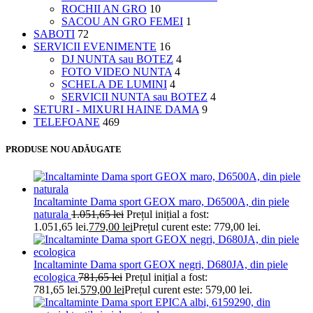
ROCHII AN GRO
10
SACOU AN GRO FEMEI
1
SABOTI
72
SERVICII EVENIMENTE
16
DJ NUNTA sau BOTEZ
4
FOTO VIDEO NUNTA
4
SCHELA DE LUMINI
4
SERVICII NUNTA sau BOTEZ
4
SETURI - MIXURI HAINE DAMA
9
TELEFOANE
469
PRODUSE NOU ADĂUGATE
Incaltaminte Dama sport GEOX maro, D6500A, din piele
naturala
1.051,65
lei
Prețul inițial a fost:
1.051,65 lei.
779,00
lei
Prețul curent este: 779,00 lei.
Incaltaminte Dama sport GEOX negri, D680JA, din piele
ecologica
781,65
lei
Prețul inițial a fost:
781,65 lei.
579,00
lei
Prețul curent este: 579,00 lei.