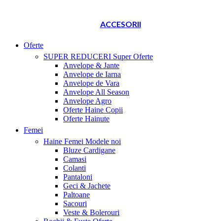
ACCESORII
Oferte
SUPER REDUCERI
Super Oferte
Anvelope & Jante
Anvelope de Iarna
Anvelope de Vara
Anvelope All Season
Anvelope Agro
Oferte Haine Copii
Oferte Hainute
Femei
Haine Femei
Modele noi
Bluze Cardigane
Camasi
Colanti
Pantaloni
Geci & Jachete
Paltoane
Sacouri
Veste & Bolerouri