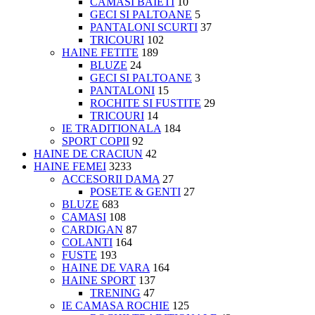
CAMASI BAIETI
10
GECI SI PALTOANE
5
PANTALONI SCURTI
37
TRICOURI
102
HAINE FETITE
189
BLUZE
24
GECI SI PALTOANE
3
PANTALONI
15
ROCHITE SI FUSTITE
29
TRICOURI
14
IE TRADITIONALA
184
SPORT COPII
92
HAINE DE CRACIUN
42
HAINE FEMEI
3233
ACCESORII DAMA
27
POSETE & GENTI
27
BLUZE
683
CAMASI
108
CARDIGAN
87
COLANTI
164
FUSTE
193
HAINE DE VARA
164
HAINE SPORT
137
TRENING
47
IE CAMASA ROCHIE
125