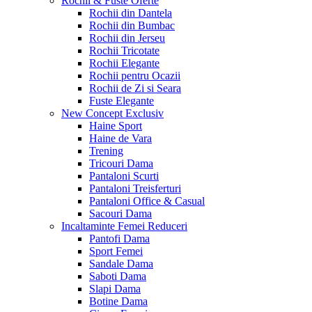
Rochii & Fuste
Oferte
Rochii din Dantela
Rochii din Bumbac
Rochii din Jerseu
Rochii Tricotate
Rochii Elegante
Rochii pentru Ocazii
Rochii de Zi si Seara
Fuste Elegante
New Concept
Exclusiv
Haine Sport
Haine de Vara
Trening
Tricouri Dama
Pantaloni Scurti
Pantaloni Treisferturi
Pantaloni Office & Casual
Sacouri Dama
Incaltaminte Femei
Reduceri
Pantofi Dama
Sport Femei
Sandale Dama
Saboti Dama
Slapi Dama
Botine Dama