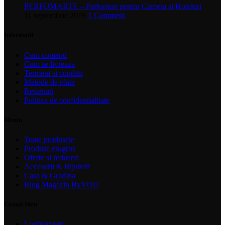
PERFUMARTE – Parfumuri pentru Camera si Hoteluri
11 septembrie 2019
1 Comment
Informatii
Cum comand
Cum se livreaza
Termeni si conditii
Metode de plata
Returnari
Politica de confidentialitate
Meniu
Toate produsele
Produse en-gros
Oferte si reduceri
Accesorii & Bijuterii
Casa & Gradina
Blog Magazin ByYOU
Contul Meu
Logheaza-te