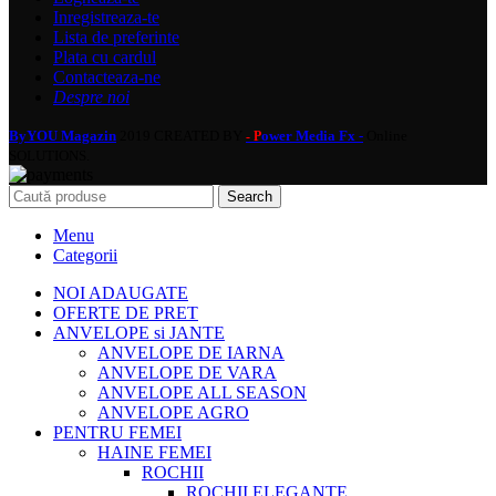
Inregistreaza-te
Lista de preferinte
Plata cu cardul
Contacteaza-ne
Despre noi
ByYOU Magazin
2019 CREATED BY
ower Media Fx -
Online
- P
SOLUTIONS.
Search
Menu
Categorii
NOI ADAUGATE
OFERTE DE PRET
ANVELOPE si JANTE
ANVELOPE DE IARNA
ANVELOPE DE VARA
ANVELOPE ALL SEASON
ANVELOPE AGRO
PENTRU FEMEI
HAINE FEMEI
ROCHII
ROCHII ELEGANTE