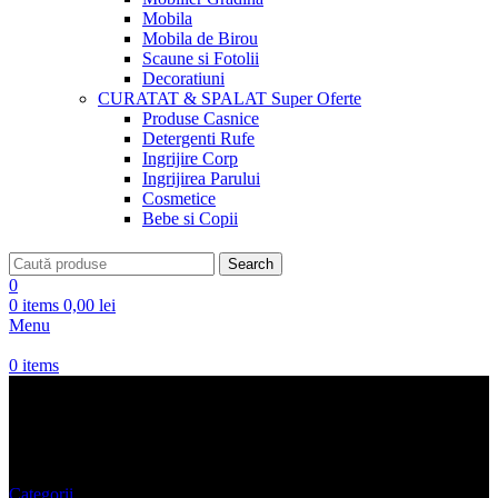
Mobila
Mobila de Birou
Scaune si Fotolii
Decoratiuni
CURATAT & SPALAT
Super Oferte
Produse Casnice
Detergenti Rufe
Ingrijire Corp
Ingrijirea Parului
Cosmetice
Bebe si Copii
Search
0
0
items
0,00
lei
Menu
0
items
material deosebit
Categorii