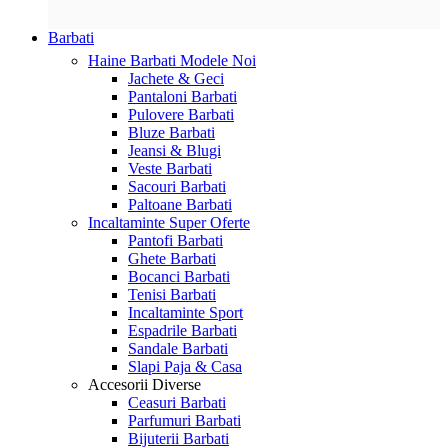
Barbati
Haine Barbati
Modele Noi
Jachete & Geci
Pantaloni Barbati
Pulovere Barbati
Bluze Barbati
Jeansi & Blugi
Veste Barbati
Sacouri Barbati
Paltoane Barbati
Incaltaminte
Super Oferte
Pantofi Barbati
Ghete Barbati
Bocanci Barbati
Tenisi Barbati
Incaltaminte Sport
Espadrile Barbati
Sandale Barbati
Slapi Paja & Casa
Accesorii
Diverse
Ceasuri Barbati
Parfumuri Barbati
Bijuterii Barbati