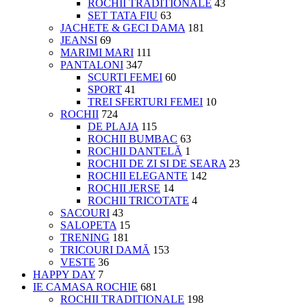
ROCHII TRADITIONALE
43
SET TATA FIU
63
JACHETE & GECI DAMA
181
JEANSI
69
MARIMI MARI
111
PANTALONI
347
SCURTI FEMEI
60
SPORT
41
TREI SFERTURI FEMEI
10
ROCHII
724
DE PLAJA
115
ROCHII BUMBAC
63
ROCHII DANTELĂ
1
ROCHII DE ZI SI DE SEARA
23
ROCHII ELEGANTE
142
ROCHII JERSE
14
ROCHII TRICOTATE
4
SACOURI
43
SALOPETA
15
TRENING
181
TRICOURI DAMĂ
153
VESTE
36
HAPPY DAY
7
IE CAMASA ROCHIE
681
ROCHII TRADITIONALE
198