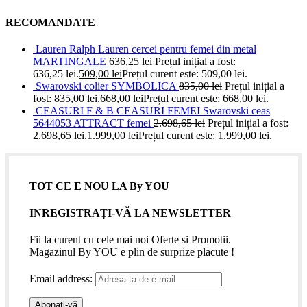
RECOMANDATE
Lauren Ralph Lauren cercei pentru femei din metal
MARTINGALE
636,25
lei
Prețul inițial a fost:
636,25 lei.
509,00
lei
Prețul curent este: 509,00 lei.
Swarovski colier SYMBOLICA
835,00
lei
Prețul inițial a
fost: 835,00 lei.
668,00
lei
Prețul curent este: 668,00 lei.
CEASURI F & B CEASURI FEMEI Swarovski ceas
5644053 ATTRACT femei
2.698,65
lei
Prețul inițial a fost:
2.698,65 lei.
1.999,00
lei
Prețul curent este: 1.999,00 lei.
TOT CE E NOU LA By YOU
INREGISTRAȚI-VĂ LA NEWSLETTER
Fii la curent cu cele mai noi Oferte si Promotii.
Magazinul By YOU e plin de surprize placute !
Email address: