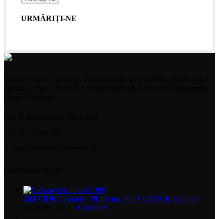
URMĂRIȚI-NE
Magazin online de haine, imbracaminte, incaltaminte, pentru femei,
barbati si copii. Oferte la Ceasuri, Bijuterii, Accesorii si Decoratiuni
Casa si Gradina
Str. N.Balcescu, nr. 22, Lugoj
Tel: 0722 584 931
E-mail: comenzi(@)byyou.ro
POSTARI RECENTE
360 VIDEO Booth – Platforma 360 VIDEO de Inchiriat
30 martie 2022
1 Comment