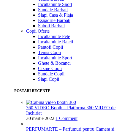
Incaltaminte Sport
Sandale Barbati
Slapi Casa & Plaja
Espadrile Barbati
Saboti Barbati
Copii
Oferte
Incaltaminte Fete
Incaltaminte Baieti
Pantofi Copii
Tenisi Copii
Incaltaminte Sport
Ghete & Bocanci
Cizme Copii
Sandale Copii
Slapi Copii
POSTARI RECENTE
360 VIDEO Booth – Platforma 360 VIDEO de
Inchiriat
30 martie 2022
1 Comment
PERFUMARTE – Parfumuri pentru Camera si