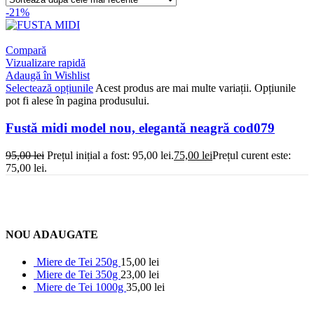
-21%
Compară
Vizualizare rapidă
Adaugă în Wishlist
Selectează opțiunile
Acest produs are mai multe variații. Opțiunile
pot fi alese în pagina produsului.
Fustă midi model nou, elegantă neagră cod079
95,00
lei
Prețul inițial a fost: 95,00 lei.
75,00
lei
Prețul curent este:
75,00 lei.
NOU ADAUGATE
Miere de Tei 250g
15,00
lei
Miere de Tei 350g
23,00
lei
Miere de Tei 1000g
35,00
lei