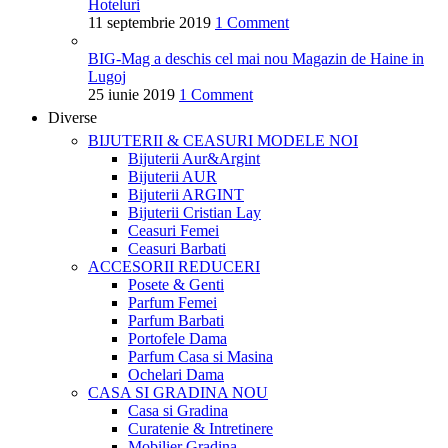
Hoteluri
11 septembrie 2019
1 Comment
BIG-Mag a deschis cel mai nou Magazin de Haine in
Lugoj
25 iunie 2019
1 Comment
Diverse
BIJUTERII & CEASURI
MODELE NOI
Bijuterii Aur&Argint
Bijuterii AUR
Bijuterii ARGINT
Bijuterii Cristian Lay
Ceasuri Femei
Ceasuri Barbati
ACCESORII
REDUCERI
Posete & Genti
Parfum Femei
Parfum Barbati
Portofele Dama
Parfum Casa si Masina
Ochelari Dama
CASA SI GRADINA
NOU
Casa si Gradina
Curatenie & Intretinere
Mobilier Gradina