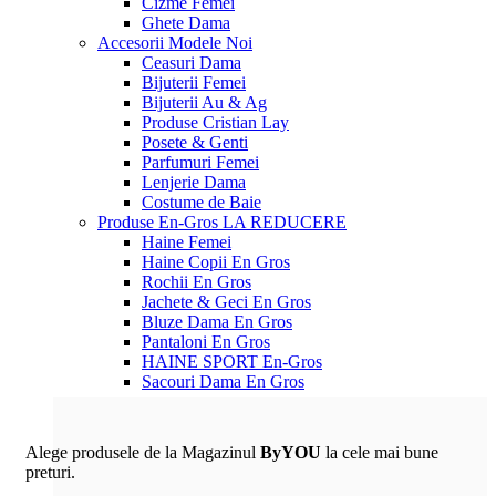
Cizme Femei
Ghete Dama
Accesorii
Modele Noi
Ceasuri Dama
Bijuterii Femei
Bijuterii Au & Ag
Produse Cristian Lay
Posete & Genti
Parfumuri Femei
Lenjerie Dama
Costume de Baie
Produse En-Gros
LA REDUCERE
Haine Femei
Haine Copii En Gros
Rochii En Gros
Jachete & Geci En Gros
Bluze Dama En Gros
Pantaloni En Gros
HAINE SPORT En-Gros
Sacouri Dama En Gros
Alege produsele de la Magazinul
ByYOU
la cele mai bune
preturi.