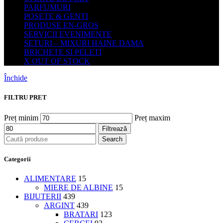
PARFUMURI
POSETE & GENTI
PRODUSE EN-GROS
SERVICII EVENIMENTE
SETURI – MIXURI HAINE DAMA
BRICHETE SI PELETI
X OUT OF STOCK
Închide
FILTRU PRET
Preț minim
Preț maxim
Filtrează
Search
Categorii
ALIMENTARE
15
MIERE DE ALBINE
15
BIJUTERII
439
ARGINT
439
BRATARI
123