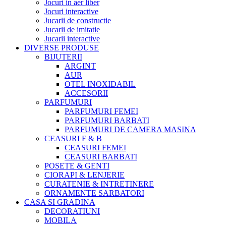
Jocuri in aer liber
Jocuri interactive
Jucarii de constructie
Jucarii de imitatie
Jucarii interactive
DIVERSE PRODUSE
BIJUTERII
ARGINT
AUR
OTEL INOXIDABIL
ACCESORII
PARFUMURI
PARFUMURI FEMEI
PARFUMURI BARBATI
PARFUMURI DE CAMERA MASINA
CEASURI F & B
CEASURI FEMEI
CEASURI BARBATI
POSETE & GENTI
CIORAPI & LENJERIE
CURATENIE & INTRETINERE
ORNAMENTE SARBATORI
CASA SI GRADINA
DECORATIUNI
MOBILA