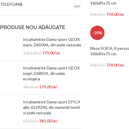
160x85x75 cm
TELEFOANE
469
759,00
lei
948,75
lei
PRODUSE NOU ADĂUGATE
-20%
Incaltaminte Dama sport GEOX
maro, D6500A, din piele naturala
Masa SOFIA, 8 perso
779,00
lei
1.051,65
lei
160x85x75 cm
759,00
lei
948,75
lei
Incaltaminte Dama sport GEOX
negri, D680JA, din piele
ecologica
579,00
lei
781,65
lei
Incaltaminte Dama sport EPICA
albi, 6159290, din material textil
si piele naturala
381,00
lei
514,35
lei