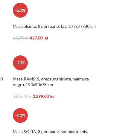
-20%
Masa plianta, 8 persoane, fag, 177x77x80 cm
427,00
lei
533,75
lei
-20%
80
Masa RAMSIS, dreptunghiulara, marmura
negru, 190x90x73 cm
2.299,00
lei
2.873,75
lei
-20%
Masa SOFIA, 8 persoane, sonoma inchis,