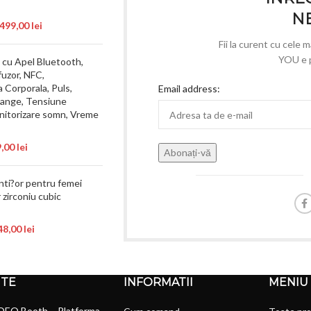
N
.499,00
lei
Fii la curent cu cele 
YOU e p
cu Apel Bluetooth,
fuzor, NFC,
Corporala, Puls,
Email address:
sange, Tensiune
onitorizare somn, Vreme
9,00
lei
nti?or pentru femei
 zirconiu cubic
48,00
lei
NTE
INFORMATII
MENIU
DEO Booth – Platforma