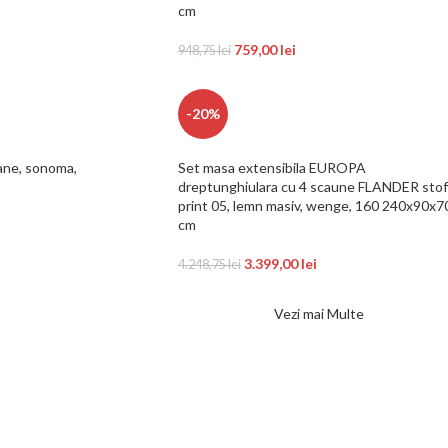
cm
759,00
lei
948,75
lei
-20%
ane, sonoma,
Set masa extensibila EUROPA
dreptunghiulara cu 4 scaune FLANDER sto
print 05, lemn masiv, wenge, 160 240x90x7
cm
3.399,00
lei
4.248,75
lei
Vezi mai Multe