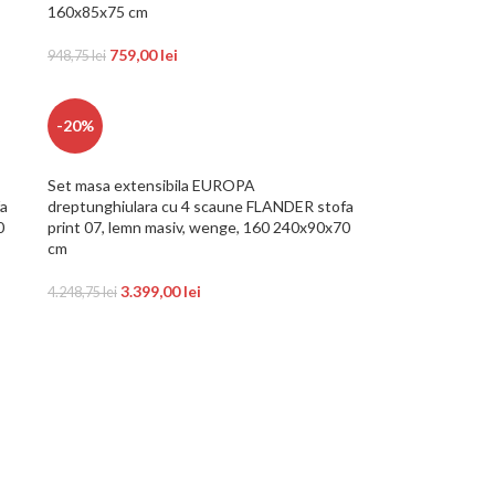
160x85x75 cm
759,00
lei
948,75
lei
-20%
Set masa extensibila EUROPA
fa
dreptunghiulara cu 4 scaune FLANDER stofa
0
print 07, lemn masiv, wenge, 160 240x90x70
cm
3.399,00
lei
4.248,75
lei