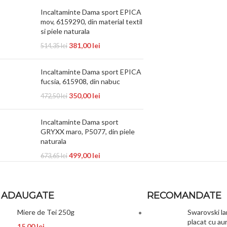
Incaltaminte Dama sport EPICA
mov, 6159290, din material textil
si piele naturala
381,00
lei
514,35
lei
Incaltaminte Dama sport EPICA
fucsia, 615908, din nabuc
350,00
lei
472,50
lei
Incaltaminte Dama sport
GRYXX maro, P5077, din piele
naturala
499,00
lei
673,65
lei
 ADAUGATE
RECOMANDATE
Miere de Tei 250g
Swarovski la
placat cu aur
15,00
lei