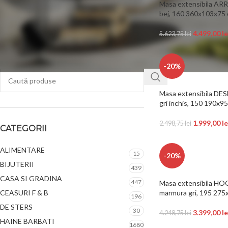
Masa extensibila ARR
bej, 160 360x103x75
FILTREAZĂ
4.499,00
le
5.623,75
lei
-20%
Masa extensibila DES
gri inchis, 150 190x9
1.999,00
le
2.498,75
lei
CATEGORII
ALIMENTARE
15
-20%
BIJUTERII
439
CASA SI GRADINA
447
Masa extensibila HOG
CEASURI F & B
marmura gri, 195 27
196
DE STERS
30
3.399,00
le
4.248,75
lei
HAINE BARBATI
1680