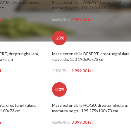
AY M, dreptunghiulara,
Masa extensibila ARRAY M, dreptunghiular
 cm
marmura negru, 160 360x103x75 cm
i
4.499,00
lei
5.623,75
lei
-20%
ERT, dreptunghiulara,
Masa extensibila DESERT, dreptunghiulara,
5x75 cm
travertin, 150 190x95x75 cm
i
1.999,00
lei
2.498,75
lei
-20%
U, dreptunghiulara,
Masa extensibila HOGU, dreptunghiulara,
5x100x73 cm
marmura negru, 195 275x100x73 cm
i
3.399,00
lei
4.248,75
lei