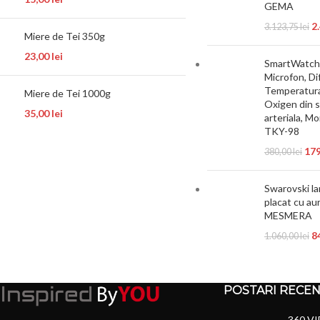
GEMA
2
3.123,75
lei
Miere de Tei 350g
23,00
lei
SmartWatch 
Microfon, Di
Temperatura 
Miere de Tei 1000g
Oxigen din 
35,00
lei
arteriala, M
TKY-98
17
380,00
lei
Swarovski la
placat cu aur
MESMERA
8
1.060,00
lei
POSTARI RECE
360 VI