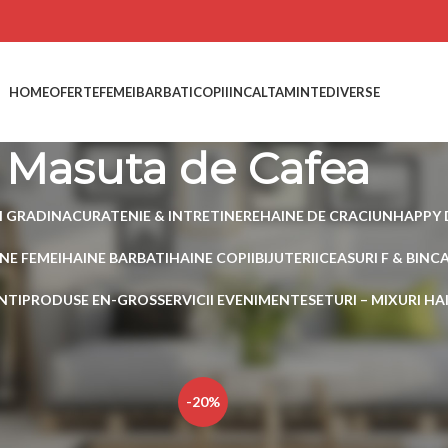
HOME
OFERTE
FEMEI
BARBATI
COPII
INCALTAMINTE
DIVERSE
Masuta de Cafea
I GRADINA
CURATENIE & INTRETINERE
HAINE DE CRACIUN
HAPPY 
NE FEMEI
HAINE BARBATI
HAINE COPII
BIJUTERII
CEASURI F & B
INC
NTI
PRODUSE EN-GROS
SERVICII EVENIMENTE
SETURI – MIXURI H
 etichetate „Masuta de Cafea”
Show
15
-20%