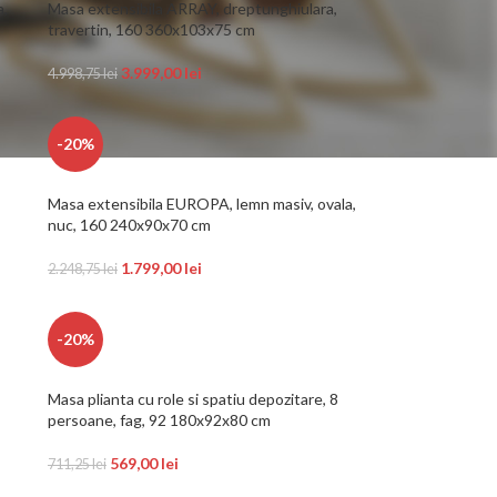
a,
Masa extensibila ARRAY, dreptunghiulara,
travertin, 160 360x103x75 cm
3.999,00
lei
4.998,75
lei
-20%
Masa extensibila EUROPA, lemn masiv, ovala,
nuc, 160 240x90x70 cm
1.799,00
lei
2.248,75
lei
-20%
Masa plianta cu role si spatiu depozitare, 8
persoane, fag, 92 180x92x80 cm
569,00
lei
711,25
lei