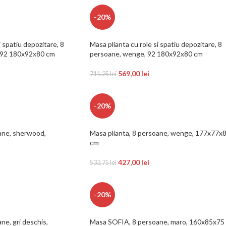
-20%
i spatiu depozitare, 8
Masa plianta cu role si spatiu depozitare, 8
 92 180x92x80 cm
persoane, wenge, 92 180x92x80 cm
569,00
lei
711,25
lei
-20%
oane, sherwood,
Masa plianta, 8 persoane, wenge, 177x77x
cm
427,00
lei
533,75
lei
-20%
e, gri deschis,
Masa SOFIA, 8 persoane, maro, 160x85x75