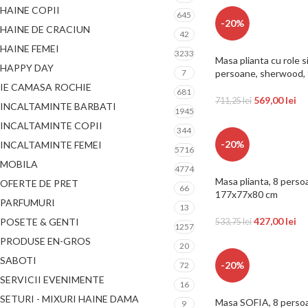
HAINE COPII
645
-20%
HAINE DE CRACIUN
42
HAINE FEMEI
3233
Masa plianta cu role s
HAPPY DAY
7
persoane, sherwood,
IE CAMASA ROCHIE
681
569,00
lei
711,25
lei
INCALTAMINTE BARBATI
1945
INCALTAMINTE COPII
344
-20%
INCALTAMINTE FEMEI
5716
MOBILA
4774
Masa plianta, 8 pers
OFERTE DE PRET
66
177x77x80 cm
PARFUMURI
13
427,00
lei
POSETE & GENTI
533,75
lei
1257
PRODUSE EN-GROS
20
SABOTI
-20%
72
SERVICII EVENIMENTE
16
SETURI - MIXURI HAINE DAMA
Masa SOFIA, 8 persoan
9