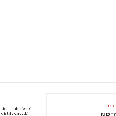
TOT 
nti?or pentru femei
 cristal swarovski
INREG