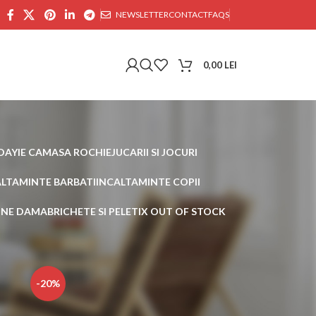
NEWSLETTER
CONTACT
FAQS
0,00
LEI
DAY
IE CAMASA ROCHIE
JUCARII SI JOCURI
ALTAMINTE BARBATI
INCALTAMINTE COPII
AINE DAMA
BRICHETE SI PELETI
X OUT OF STOCK
30
45
-20%