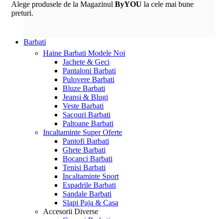
Alege produsele de la Magazinul
ByYOU
la cele mai bune
preturi.
Barbati
Haine Barbati
Modele Noi
Jachete & Geci
Pantaloni Barbati
Pulovere Barbati
Bluze Barbati
Jeansi & Blugi
Veste Barbati
Sacouri Barbati
Paltoane Barbati
Incaltaminte
Super Oferte
Pantofi Barbati
Ghete Barbati
Bocanci Barbati
Tenisi Barbati
Incaltaminte Sport
Espadrile Barbati
Sandale Barbati
Slapi Paja & Casa
Accesorii
Diverse