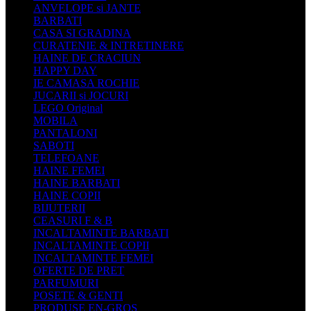
ANVELOPE si JANTE
BARBATI
CASA SI GRADINA
CURATENIE & INTRETINERE
HAINE DE CRACIUN
HAPPY DAY
IE CAMASA ROCHIE
JUCARII si JOCURI
LEGO Original
MOBILA
PANTALONI
SABOTI
TELEFOANE
HAINE FEMEI
HAINE BARBATI
HAINE COPII
BIJUTERII
CEASURI F & B
INCALTAMINTE BARBATI
INCALTAMINTE COPII
INCALTAMINTE FEMEI
OFERTE DE PRET
PARFUMURI
POSETE & GENTI
PRODUSE EN-GROS