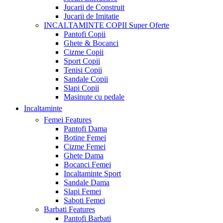
Jucarii de Construit
Jucarii de Imitatie
INCALTAMINTE COPII
Super Oferte
Pantofi Copii
Ghete & Bocanci
Cizme Copii
Sport Copii
Tenisi Copii
Sandale Copii
Slapi Copii
Masinute cu pedale
Incaltaminte
Femei
Features
Pantofi Dama
Botine Femei
Cizme Femei
Ghete Dama
Bocanci Femei
Incaltaminte Sport
Sandale Dama
Slapi Femei
Saboti Femei
Barbati
Features
Pantofi Barbati