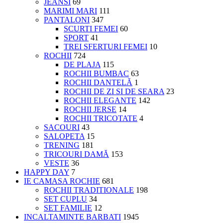
JEANSI
69
MARIMI MARI
111
PANTALONI
347
SCURTI FEMEI
60
SPORT
41
TREI SFERTURI FEMEI
10
ROCHII
724
DE PLAJA
115
ROCHII BUMBAC
63
ROCHII DANTELĂ
1
ROCHII DE ZI SI DE SEARA
23
ROCHII ELEGANTE
142
ROCHII JERSE
14
ROCHII TRICOTATE
4
SACOURI
43
SALOPETA
15
TRENING
181
TRICOURI DAMĂ
153
VESTE
36
HAPPY DAY
7
IE CAMASA ROCHIE
681
ROCHII TRADITIONALE
198
SET CUPLU
34
SET FAMILIE
12
INCALTAMINTE BARBATI
1945