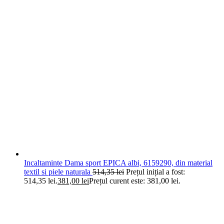
Incaltaminte Dama sport EPICA albi, 6159290, din material
textil si piele naturala
514,35
lei
Prețul inițial a fost:
514,35 lei.
381,00
lei
Prețul curent este: 381,00 lei.