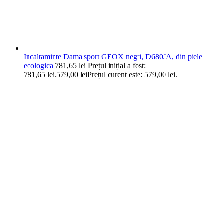
Incaltaminte Dama sport GEOX negri, D680JA, din piele
ecologica
781,65
lei
Prețul inițial a fost:
781,65 lei.
579,00
lei
Prețul curent este: 579,00 lei.