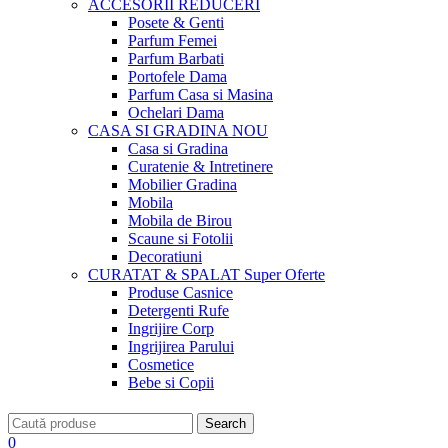
ACCESORII
REDUCERI
Posete & Genti
Parfum Femei
Parfum Barbati
Portofele Dama
Parfum Casa si Masina
Ochelari Dama
CASA SI GRADINA
NOU
Casa si Gradina
Curatenie & Intretinere
Mobilier Gradina
Mobila
Mobila de Birou
Scaune si Fotolii
Decoratiuni
CURATAT & SPALAT
Super Oferte
Produse Casnice
Detergenti Rufe
Ingrijire Corp
Ingrijirea Parului
Cosmetice
Bebe si Copii
Search
0