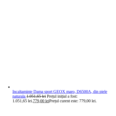
Incaltaminte Dama sport GEOX maro, D6500A, din piele
naturala
1.051,65
lei
Prețul inițial a fost:
1.051,65 lei.
779,00
lei
Prețul curent este: 779,00 lei.