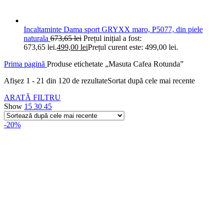
Incaltaminte Dama sport GRYXX maro, P5077, din piele
naturala
673,65
lei
Prețul inițial a fost:
673,65 lei.
499,00
lei
Prețul curent este: 499,00 lei.
Prima pagină
Produse etichetate „Masuta Cafea Rotunda”
Afișez 1 - 21 din 120 de rezultate
Sortat după cele mai recente
ARATĂ FILTRU
Show
15
30
45
-20%