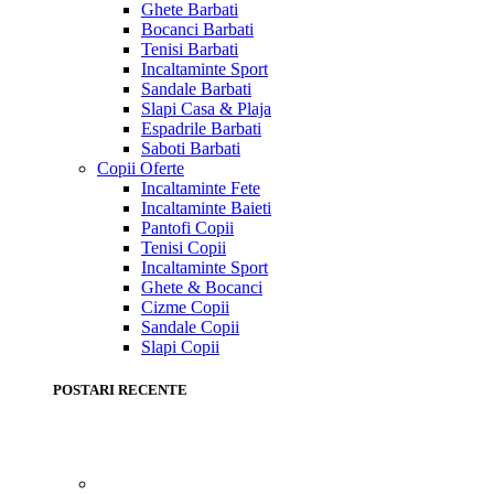
Ghete Barbati
Bocanci Barbati
Tenisi Barbati
Incaltaminte Sport
Sandale Barbati
Slapi Casa & Plaja
Espadrile Barbati
Saboti Barbati
Copii
Oferte
Incaltaminte Fete
Incaltaminte Baieti
Pantofi Copii
Tenisi Copii
Incaltaminte Sport
Ghete & Bocanci
Cizme Copii
Sandale Copii
Slapi Copii
POSTARI RECENTE