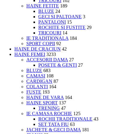
TRICOURI
102
HAINE FETITE
189
BLUZE
24
GECI SI PALTOANE
3
PANTALONI
15
ROCHITE SI FUSTITE
29
TRICOURI
14
IE TRADITIONALA
184
SPORT COPII
92
HAINE DE CRACIUN
42
HAINE FEMEI
3233
ACCESORII DAMA
27
POSETE & GENTI
27
BLUZE
683
CAMASI
108
CARDIGAN
87
COLANTI
164
FUSTE
193
HAINE DE VARA
164
HAINE SPORT
137
TRENING
47
IE CAMASA ROCHIE
125
ROCHII TRADITIONALE
43
SET TATA FIU
63
JACHETE & GECI DAMA
181