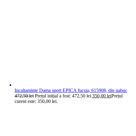
Incaltaminte Dama sport EPICA fucsia, 615908, din nabuc
472,50
lei
Prețul inițial a fost: 472,50 lei.
350,00
lei
Prețul
curent este: 350,00 lei.