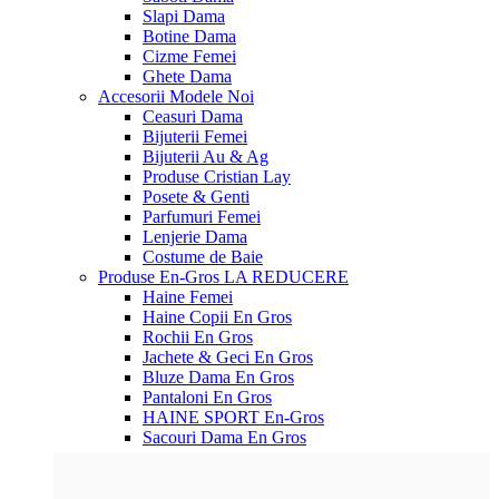
Slapi Dama
Botine Dama
Cizme Femei
Ghete Dama
Accesorii
Modele Noi
Ceasuri Dama
Bijuterii Femei
Bijuterii Au & Ag
Produse Cristian Lay
Posete & Genti
Parfumuri Femei
Lenjerie Dama
Costume de Baie
Produse En-Gros
LA REDUCERE
Haine Femei
Haine Copii En Gros
Rochii En Gros
Jachete & Geci En Gros
Bluze Dama En Gros
Pantaloni En Gros
HAINE SPORT En-Gros
Sacouri Dama En Gros