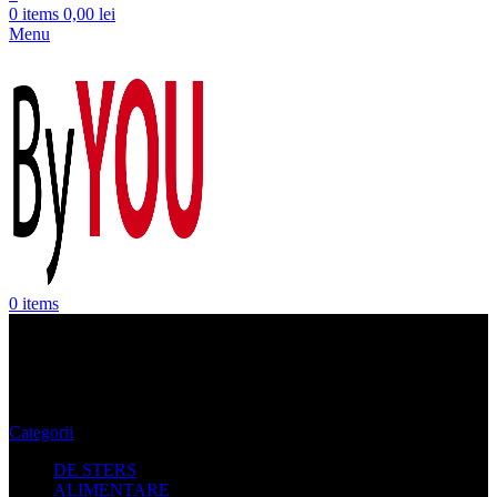
0
items
0,00
lei
Menu
0
items
Masuta Cafea Rotunda
Categorii
DE STERS
ALIMENTARE