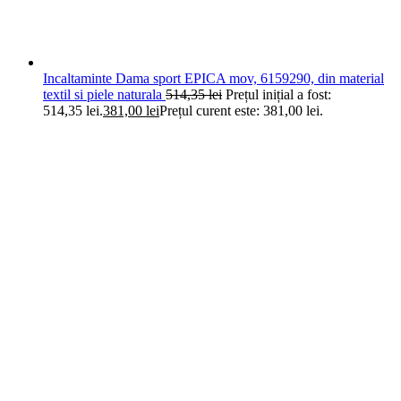
Incaltaminte Dama sport EPICA mov, 6159290, din material
textil si piele naturala
514,35
lei
Prețul inițial a fost:
514,35 lei.
381,00
lei
Prețul curent este: 381,00 lei.