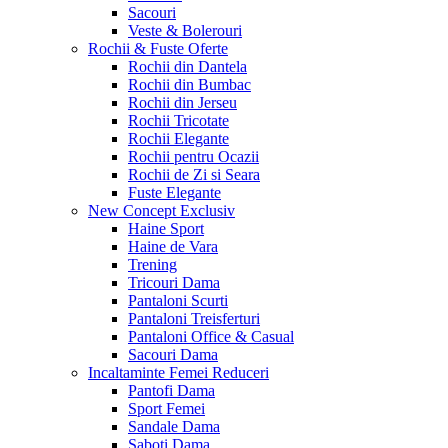
Sacouri
Veste & Bolerouri
Rochii & Fuste
Oferte
Rochii din Dantela
Rochii din Bumbac
Rochii din Jerseu
Rochii Tricotate
Rochii Elegante
Rochii pentru Ocazii
Rochii de Zi si Seara
Fuste Elegante
New Concept
Exclusiv
Haine Sport
Haine de Vara
Trening
Tricouri Dama
Pantaloni Scurti
Pantaloni Treisferturi
Pantaloni Office & Casual
Sacouri Dama
Incaltaminte Femei
Reduceri
Pantofi Dama
Sport Femei
Sandale Dama
Saboti Dama