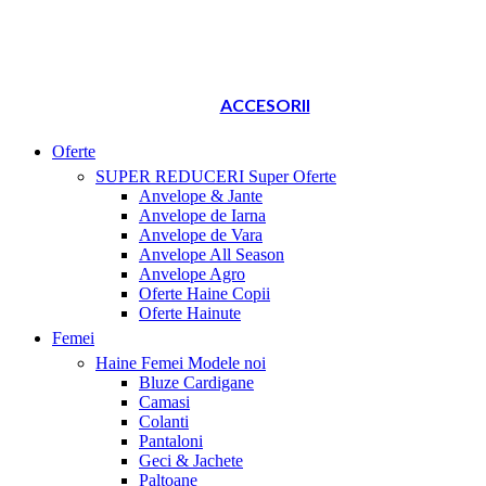
ACCESORII
Oferte
SUPER REDUCERI
Super Oferte
Anvelope & Jante
Anvelope de Iarna
Anvelope de Vara
Anvelope All Season
Anvelope Agro
Oferte Haine Copii
Oferte Hainute
Femei
Haine Femei
Modele noi
Bluze Cardigane
Camasi
Colanti
Pantaloni
Geci & Jachete
Paltoane