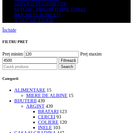
SERVICII EVENIMENTE
SETURI – MIXURI HAINE DAMA
BRICHETE SI PELETI
X OUT OF STOCK
Închide
FILTRU PRET
Preț minim
Preț maxim
Filtrează
Search
Categorii
ALIMENTARE
15
MIERE DE ALBINE
15
BIJUTERII
439
ARGINT
439
BRATARI
123
CERCEI
93
COLIERE
120
INELE
103
CASA SI GRADINA
447