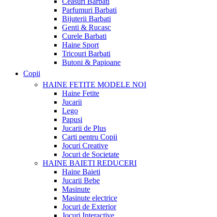
Ceasuri Barbati
Parfumuri Barbati
Bijuterii Barbati
Genti & Rucasc
Curele Barbati
Haine Sport
Tricouri Barbati
Butoni & Papioane
Copii
HAINE FETITE
MODELE NOI
Haine Fetite
Jucarii
Lego
Papusi
Jucarii de Plus
Carti pentru Copii
Jocuri Creative
Jocuri de Societate
HAINE BAIETI
REDUCERI
Haine Baieti
Jucarii Bebe
Masinute
Masinute electrice
Jocuri de Exterior
Jocuri Interactive