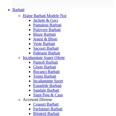
Barbati
Haine Barbati
Modele Noi
Jachete & Geci
Pantaloni Barbati
Pulovere Barbati
Bluze Barbati
Jeansi & Blugi
Veste Barbati
Sacouri Barbati
Paltoane Barbati
Incaltaminte
Super Oferte
Pantofi Barbati
Ghete Barbati
Bocanci Barbati
Tenisi Barbati
Incaltaminte Sport
Espadrile Barbati
Sandale Barbati
Slapi Paja & Casa
Accesorii
Diverse
Ceasuri Barbati
Parfumuri Barbati
Bijuterii Barbati