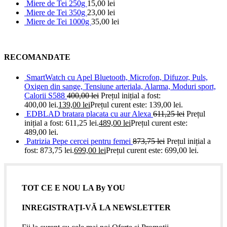
Miere de Tei 250g
15,00
lei
Miere de Tei 350g
23,00
lei
Miere de Tei 1000g
35,00
lei
RECOMANDATE
SmartWatch cu Apel Bluetooth, Microfon, Difuzor, Puls,
Oxigen din sange, Tensiune arteriala, Alarma, Moduri sport,
Calorii S588
400,00
lei
Prețul inițial a fost:
400,00 lei.
139,00
lei
Prețul curent este: 139,00 lei.
EDBLAD bratara placata cu aur Alexa
611,25
lei
Prețul
inițial a fost: 611,25 lei.
489,00
lei
Prețul curent este:
489,00 lei.
Patrizia Pepe cercei pentru femei
873,75
lei
Prețul inițial a
fost: 873,75 lei.
699,00
lei
Prețul curent este: 699,00 lei.
TOT CE E NOU LA By YOU
INREGISTRAȚI-VĂ LA NEWSLETTER