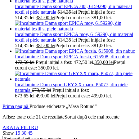
Incaltaminte Dama sport EPICA albi, 6159290, din material
textil si piele naturala
514,35
lei
Prețul inițial a fost:
514,35 lei.
381,00
lei
Prețul curent este: 381,00 lei.
Incaltaminte Dama sport EPICA mov, 6159290, din material
textil si piele naturala
514,35
lei
Prețul inițial a fost:
514,35 lei.
381,00
lei
Prețul curent este: 381,00 lei.
Incaltaminte Dama sport EPICA fucsia, 615908, din nabuc
472,50
lei
Prețul inițial a fost: 472,50 lei.
350,00
lei
Prețul
curent este: 350,00 lei.
Incaltaminte Dama sport GRYXX maro, P5077, din piele
naturala
673,65
lei
Prețul inițial a fost:
673,65 lei.
499,00
lei
Prețul curent este: 499,00 lei.
Prima pagină
Produse etichetate „Masa Rotund”
Afișez toate cele 21 de rezultate
Sortat după cele mai recente
ARATĂ FILTRU
Show
15
30
45