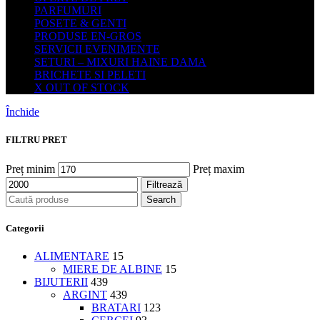
PARFUMURI
POSETE & GENTI
PRODUSE EN-GROS
SERVICII EVENIMENTE
SETURI – MIXURI HAINE DAMA
BRICHETE SI PELETI
X OUT OF STOCK
Închide
FILTRU PRET
Preț minim
Preț maxim
Filtrează
Search
Categorii
ALIMENTARE
15
MIERE DE ALBINE
15
BIJUTERII
439
ARGINT
439
BRATARI
123