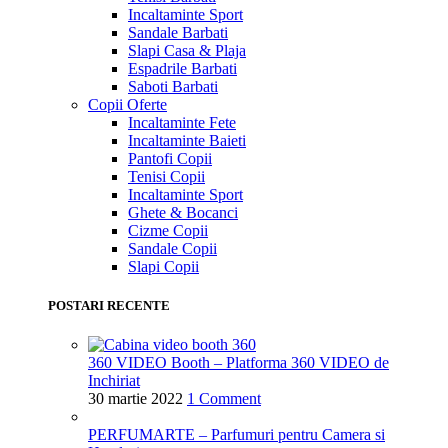
Incaltaminte Sport
Sandale Barbati
Slapi Casa & Plaja
Espadrile Barbati
Saboti Barbati
Copii
Oferte
Incaltaminte Fete
Incaltaminte Baieti
Pantofi Copii
Tenisi Copii
Incaltaminte Sport
Ghete & Bocanci
Cizme Copii
Sandale Copii
Slapi Copii
POSTARI RECENTE
360 VIDEO Booth – Platforma 360 VIDEO de
Inchiriat
30 martie 2022
1 Comment
PERFUMARTE – Parfumuri pentru Camera si