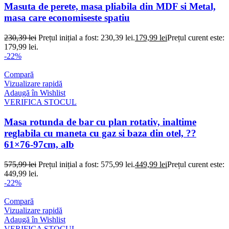
Masuta de perete, masa pliabila din MDF si Metal,
masa care economiseste spatiu
230,39
lei
Prețul inițial a fost: 230,39 lei.
179,99
lei
Prețul curent este:
179,99 lei.
-22%
Compară
Vizualizare rapidă
Adaugă în Wishlist
VERIFICA STOCUL
Masa rotunda de bar cu plan rotativ, inaltime
reglabila cu maneta cu gaz si baza din otel, ??
61×76-97cm, alb
575,99
lei
Prețul inițial a fost: 575,99 lei.
449,99
lei
Prețul curent este:
449,99 lei.
-22%
Compară
Vizualizare rapidă
Adaugă în Wishlist
VERIFICA STOCUL