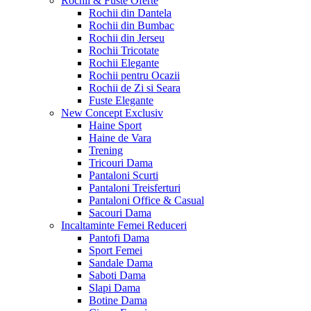
Rochii & Fuste
Oferte
Rochii din Dantela
Rochii din Bumbac
Rochii din Jerseu
Rochii Tricotate
Rochii Elegante
Rochii pentru Ocazii
Rochii de Zi si Seara
Fuste Elegante
New Concept
Exclusiv
Haine Sport
Haine de Vara
Trening
Tricouri Dama
Pantaloni Scurti
Pantaloni Treisferturi
Pantaloni Office & Casual
Sacouri Dama
Incaltaminte Femei
Reduceri
Pantofi Dama
Sport Femei
Sandale Dama
Saboti Dama
Slapi Dama
Botine Dama