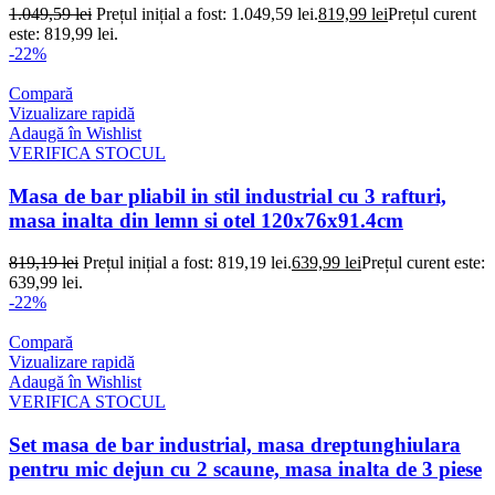
1.049,59
lei
Prețul inițial a fost: 1.049,59 lei.
819,99
lei
Prețul curent
este: 819,99 lei.
-22%
Compară
Vizualizare rapidă
Adaugă în Wishlist
VERIFICA STOCUL
Masa de bar pliabil in stil industrial cu 3 rafturi,
masa inalta din lemn si otel 120x76x91.4cm
819,19
lei
Prețul inițial a fost: 819,19 lei.
639,99
lei
Prețul curent este:
639,99 lei.
-22%
Compară
Vizualizare rapidă
Adaugă în Wishlist
VERIFICA STOCUL
Set masa de bar industrial, masa dreptunghiulara
pentru mic dejun cu 2 scaune, masa inalta de 3 piese