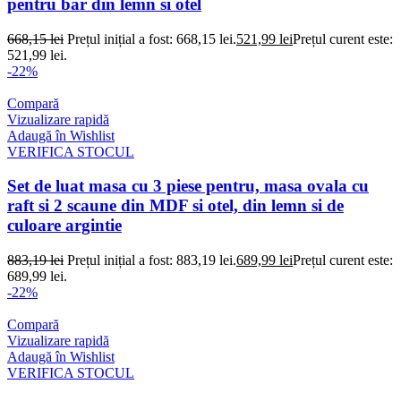
pentru bar din lemn si otel
668,15
lei
Prețul inițial a fost: 668,15 lei.
521,99
lei
Prețul curent este:
521,99 lei.
-22%
Compară
Vizualizare rapidă
Adaugă în Wishlist
VERIFICA STOCUL
Set de luat masa cu 3 piese pentru, masa ovala cu
raft si 2 scaune din MDF si otel, din lemn si de
culoare argintie
883,19
lei
Prețul inițial a fost: 883,19 lei.
689,99
lei
Prețul curent este:
689,99 lei.
-22%
Compară
Vizualizare rapidă
Adaugă în Wishlist
VERIFICA STOCUL