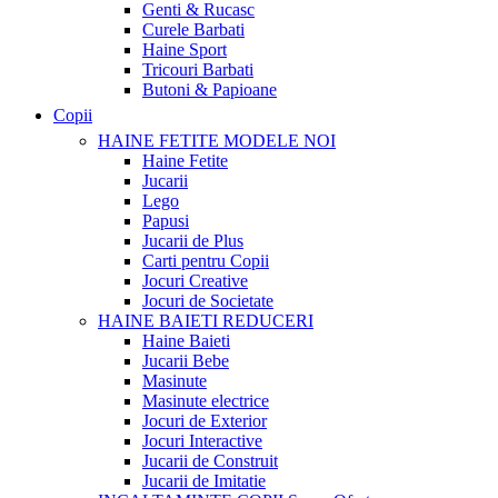
Genti & Rucasc
Curele Barbati
Haine Sport
Tricouri Barbati
Butoni & Papioane
Copii
HAINE FETITE
MODELE NOI
Haine Fetite
Jucarii
Lego
Papusi
Jucarii de Plus
Carti pentru Copii
Jocuri Creative
Jocuri de Societate
HAINE BAIETI
REDUCERI
Haine Baieti
Jucarii Bebe
Masinute
Masinute electrice
Jocuri de Exterior
Jocuri Interactive
Jucarii de Construit
Jucarii de Imitatie