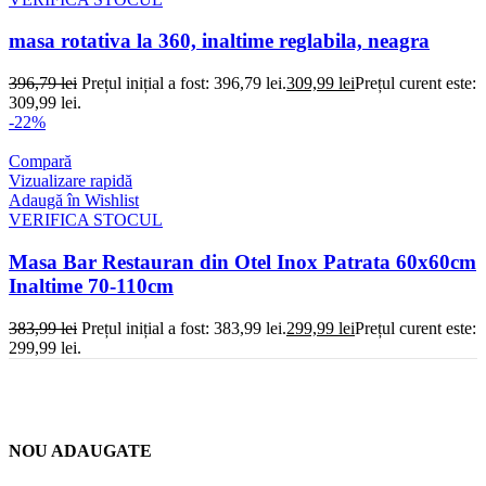
masa rotativa la 360, inaltime reglabila, neagra
396,79
lei
Prețul inițial a fost: 396,79 lei.
309,99
lei
Prețul curent este:
309,99 lei.
-22%
Compară
Vizualizare rapidă
Adaugă în Wishlist
VERIFICA STOCUL
Masa Bar Restauran din Otel Inox Patrata 60x60cm
Inaltime 70-110cm
383,99
lei
Prețul inițial a fost: 383,99 lei.
299,99
lei
Prețul curent este:
299,99 lei.
NOU ADAUGATE