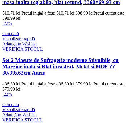
masa inalta reglabila, blat rotund, ??60×69-93 cm
510,71
lei
Prețul inițial a fost: 510,71 lei.
398,99
lei
Prețul curent este:
398,99 lei.
-22%
Compară
Vizualizare rapidă
Adaugă în Wishlist
VERIFICA STOCUL
Set 2 Masute de Sufragerie moderne Stivuibile, cu
Margine inala si Blat incastrat, Metal si MDF ??
30/39x63cm Auriu
486,39
lei
Prețul inițial a fost: 486,39 lei.
379,99
lei
Prețul curent este:
379,99 lei.
-22%
Compară
Vizualizare rapidă
Adaugă în Wishlist
VERIFICA STOCUL