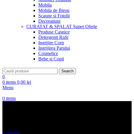
Mobila
Mobila de Birou
Scaune si Fotolii
Decoratiuni
CURATAT & SPALAT
Super Oferte
Produse Casnice
Detergenti Rufe
Ingrijire Corp
Ingrijirea Parului
Cosmetice
Bebe si Copii
Search
0
0
items
0,00
lei
Menu
0
items
Masa Rotund
Categorii