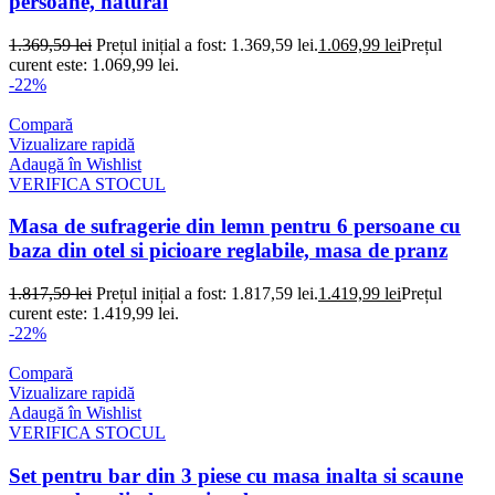
persoane, natural
1.369,59
lei
Prețul inițial a fost: 1.369,59 lei.
1.069,99
lei
Prețul
curent este: 1.069,99 lei.
-22%
Compară
Vizualizare rapidă
Adaugă în Wishlist
VERIFICA STOCUL
Masa de sufragerie din lemn pentru 6 persoane cu
baza din otel si picioare reglabile, masa de pranz
1.817,59
lei
Prețul inițial a fost: 1.817,59 lei.
1.419,99
lei
Prețul
curent este: 1.419,99 lei.
-22%
Compară
Vizualizare rapidă
Adaugă în Wishlist
VERIFICA STOCUL
Set pentru bar din 3 piese cu masa inalta si scaune