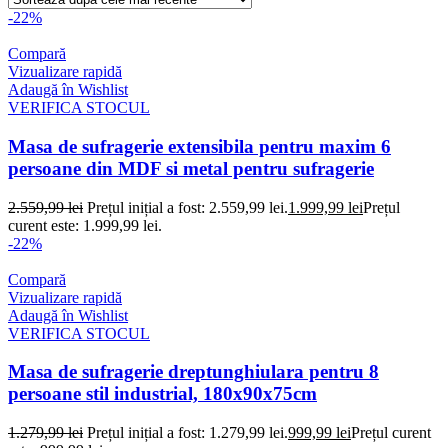
-22%
Compară
Vizualizare rapidă
Adaugă în Wishlist
VERIFICA STOCUL
Masa de sufragerie extensibila pentru maxim 6
persoane din MDF si metal pentru sufragerie
2.559,99
lei
Prețul inițial a fost: 2.559,99 lei.
1.999,99
lei
Prețul
curent este: 1.999,99 lei.
-22%
Compară
Vizualizare rapidă
Adaugă în Wishlist
VERIFICA STOCUL
Masa de sufragerie dreptunghiulara pentru 8
persoane stil industrial, 180x90x75cm
1.279,99
lei
Prețul inițial a fost: 1.279,99 lei.
999,99
lei
Prețul curent