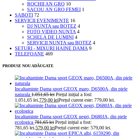
ROCHII AN GRO
10
SACOU AN GRO FEMEI
1
SABOTI
72
SERVICII EVENIMENTE
16
DJ NUNTA sau BOTEZ
4
FOTO VIDEO NUNTA
4
SCHELA DE LUMINI
4
SERVICII NUNTA sau BOTEZ
4
SETURI - MIXURI HAINE DAMA
9
TELEFOANE
469
PRODUSE NOU ADĂUGATE
Incaltaminte Dama sport GEOX maro, D6500A, din piele
naturala
1.051,65
lei
Prețul inițial a fost:
1.051,65 lei.
779,00
lei
Prețul curent este: 779,00 lei.
Incaltaminte Dama sport GEOX negri, D680JA, din piele
ecologica
781,65
lei
Prețul inițial a fost:
781,65 lei.
579,00
lei
Prețul curent este: 579,00 lei.