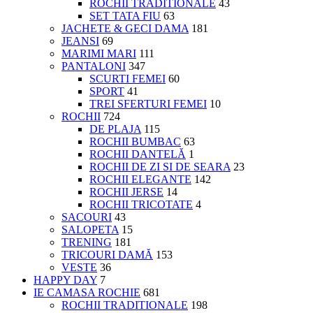
ROCHII TRADITIONALE
43
SET TATA FIU
63
JACHETE & GECI DAMA
181
JEANSI
69
MARIMI MARI
111
PANTALONI
347
SCURTI FEMEI
60
SPORT
41
TREI SFERTURI FEMEI
10
ROCHII
724
DE PLAJA
115
ROCHII BUMBAC
63
ROCHII DANTELĂ
1
ROCHII DE ZI SI DE SEARA
23
ROCHII ELEGANTE
142
ROCHII JERSE
14
ROCHII TRICOTATE
4
SACOURI
43
SALOPETA
15
TRENING
181
TRICOURI DAMĂ
153
VESTE
36
HAPPY DAY
7
IE CAMASA ROCHIE
681
ROCHII TRADITIONALE
198