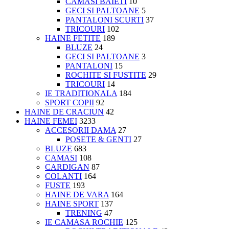
CAMASI BAIETI
10
GECI SI PALTOANE
5
PANTALONI SCURTI
37
TRICOURI
102
HAINE FETITE
189
BLUZE
24
GECI SI PALTOANE
3
PANTALONI
15
ROCHITE SI FUSTITE
29
TRICOURI
14
IE TRADITIONALA
184
SPORT COPII
92
HAINE DE CRACIUN
42
HAINE FEMEI
3233
ACCESORII DAMA
27
POSETE & GENTI
27
BLUZE
683
CAMASI
108
CARDIGAN
87
COLANTI
164
FUSTE
193
HAINE DE VARA
164
HAINE SPORT
137
TRENING
47
IE CAMASA ROCHIE
125