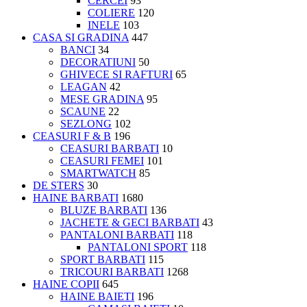
CERCEI
93
COLIERE
120
INELE
103
CASA SI GRADINA
447
BANCI
34
DECORATIUNI
50
GHIVECE SI RAFTURI
65
LEAGAN
42
MESE GRADINA
95
SCAUNE
22
SEZLONG
102
CEASURI F & B
196
CEASURI BARBATI
10
CEASURI FEMEI
101
SMARTWATCH
85
DE STERS
30
HAINE BARBATI
1680
BLUZE BARBATI
136
JACHETE & GECI BARBATI
43
PANTALONI BARBATI
118
PANTALONI SPORT
118
SPORT BARBATI
115
TRICOURI BARBATI
1268
HAINE COPII
645
HAINE BAIETI
196