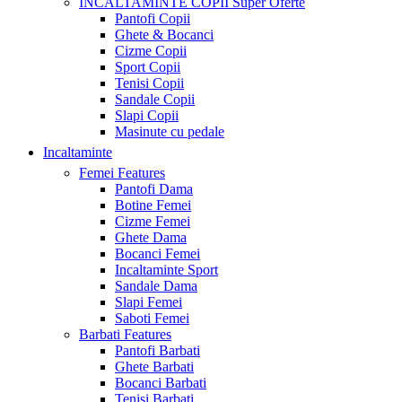
INCALTAMINTE COPII
Super Oferte
Pantofi Copii
Ghete & Bocanci
Cizme Copii
Sport Copii
Tenisi Copii
Sandale Copii
Slapi Copii
Masinute cu pedale
Incaltaminte
Femei
Features
Pantofi Dama
Botine Femei
Cizme Femei
Ghete Dama
Bocanci Femei
Incaltaminte Sport
Sandale Dama
Slapi Femei
Saboti Femei
Barbati
Features
Pantofi Barbati
Ghete Barbati
Bocanci Barbati
Tenisi Barbati