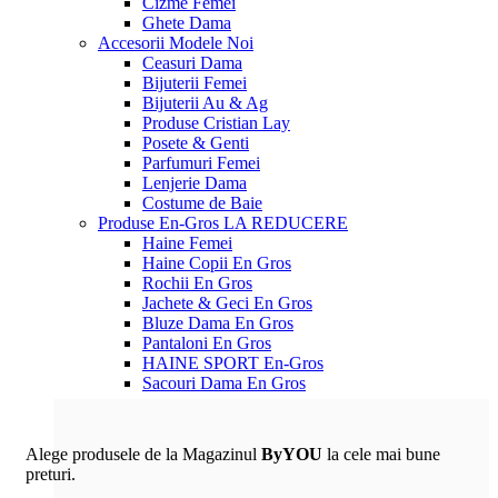
Cizme Femei
Ghete Dama
Accesorii
Modele Noi
Ceasuri Dama
Bijuterii Femei
Bijuterii Au & Ag
Produse Cristian Lay
Posete & Genti
Parfumuri Femei
Lenjerie Dama
Costume de Baie
Produse En-Gros
LA REDUCERE
Haine Femei
Haine Copii En Gros
Rochii En Gros
Jachete & Geci En Gros
Bluze Dama En Gros
Pantaloni En Gros
HAINE SPORT En-Gros
Sacouri Dama En Gros
Alege produsele de la Magazinul
ByYOU
la cele mai bune
preturi.