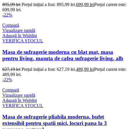
895,99
lei
Prețul inițial a fost: 895,99 lei.
699,99
lei
Prețul curent este:
699,99 lei.
-22%
Compară
Vizualizare rapidă
Adaugă în Wishlist
VERIFICA STOCUL
Masa de sufragerie moderna cu blat mat, masa
pentru living, masuta de cafea sufragerie living, alb
627,19
lei
Prețul inițial a fost: 627,19 lei.
489,99
lei
Prețul curent este:
489,99 lei.
-22%
Compară
Vizualizare rapidă
Adaugă în Wishlist
VERIFICA STOCUL
Masa de sufragerie pliabila moderna, bufet
extensibil pentru spatii mici, locuri pana la 3