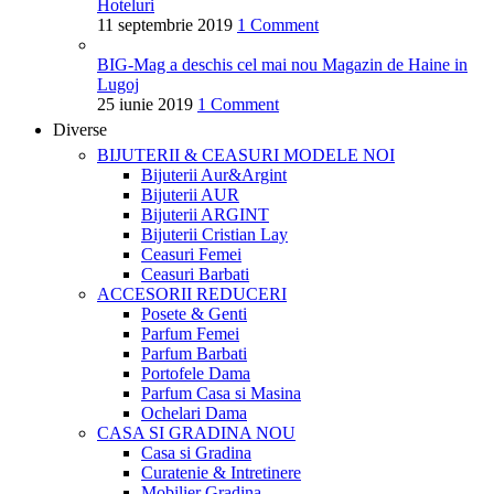
Hoteluri
11 septembrie 2019
1 Comment
BIG-Mag a deschis cel mai nou Magazin de Haine in
Lugoj
25 iunie 2019
1 Comment
Diverse
BIJUTERII & CEASURI
MODELE NOI
Bijuterii Aur&Argint
Bijuterii AUR
Bijuterii ARGINT
Bijuterii Cristian Lay
Ceasuri Femei
Ceasuri Barbati
ACCESORII
REDUCERI
Posete & Genti
Parfum Femei
Parfum Barbati
Portofele Dama
Parfum Casa si Masina
Ochelari Dama
CASA SI GRADINA
NOU
Casa si Gradina
Curatenie & Intretinere
Mobilier Gradina