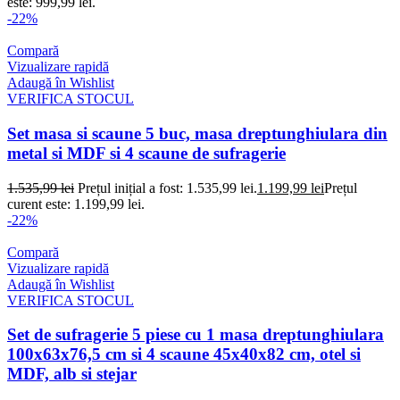
este: 999,99 lei.
-22%
Compară
Vizualizare rapidă
Adaugă în Wishlist
VERIFICA STOCUL
Set masa si scaune 5 buc, masa dreptunghiulara din
metal si MDF si 4 scaune de sufragerie
1.535,99
lei
Prețul inițial a fost: 1.535,99 lei.
1.199,99
lei
Prețul
curent este: 1.199,99 lei.
-22%
Compară
Vizualizare rapidă
Adaugă în Wishlist
VERIFICA STOCUL
Set de sufragerie 5 piese cu 1 masa dreptunghiulara
100x63x76,5 cm si 4 scaune 45x40x82 cm, otel si
MDF, alb si stejar