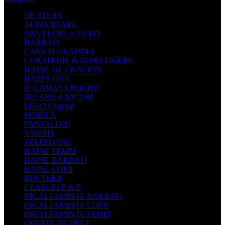
DE STERS
ALIMENTARE
ANVELOPE si JANTE
BARBATI
CASA SI GRADINA
CURATENIE & INTRETINERE
HAINE DE CRACIUN
HAPPY DAY
IE CAMASA ROCHIE
JUCARII si JOCURI
LEGO Original
MOBILA
PANTALONI
SABOTI
TELEFOANE
HAINE FEMEI
HAINE BARBATI
HAINE COPII
BIJUTERII
CEASURI F & B
INCALTAMINTE BARBATI
INCALTAMINTE COPII
INCALTAMINTE FEMEI
OFERTE DE PRET