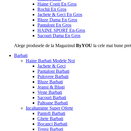
Haine Copii En Gros
Rochii En Gros
Jachete & Geci En Gros
Bluze Dama En Gros
Pantaloni En Gros
HAINE SPORT En-Gros
Sacouri Dama En Gros
Alege produsele de la Magazinul
ByYOU
la cele mai bune pret
Barbati
Haine Barbati
Modele Noi
Jachete & Geci
Pantaloni Barbati
Pulovere Barbati
Bluze Barbati
Jeansi & Blugi
Veste Barbati
Sacouri Barbati
Paltoane Barbati
Incaltaminte
Super Oferte
Pantofi Barbati
Ghete Barbati
Bocanci Barbati
Tenisi Barbati