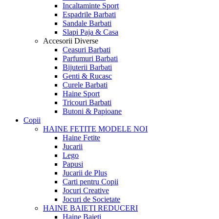
Incaltaminte Sport
Espadrile Barbati
Sandale Barbati
Slapi Paja & Casa
Accesorii
Diverse
Ceasuri Barbati
Parfumuri Barbati
Bijuterii Barbati
Genti & Rucasc
Curele Barbati
Haine Sport
Tricouri Barbati
Butoni & Papioane
Copii
HAINE FETITE
MODELE NOI
Haine Fetite
Jucarii
Lego
Papusi
Jucarii de Plus
Carti pentru Copii
Jocuri Creative
Jocuri de Societate
HAINE BAIETI
REDUCERI
Haine Baieti