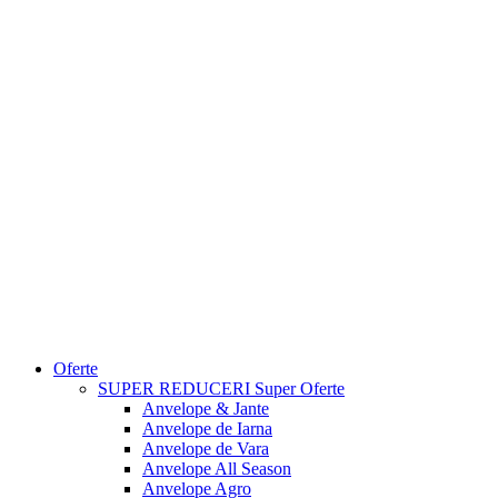
Oferte
SUPER REDUCERI
Super Oferte
Anvelope & Jante
Anvelope de Iarna
Anvelope de Vara
Anvelope All Season
Anvelope Agro