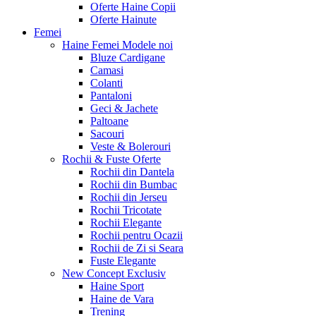
Oferte Haine Copii
Oferte Hainute
Femei
Haine Femei
Modele noi
Bluze Cardigane
Camasi
Colanti
Pantaloni
Geci & Jachete
Paltoane
Sacouri
Veste & Bolerouri
Rochii & Fuste
Oferte
Rochii din Dantela
Rochii din Bumbac
Rochii din Jerseu
Rochii Tricotate
Rochii Elegante
Rochii pentru Ocazii
Rochii de Zi si Seara
Fuste Elegante
New Concept
Exclusiv
Haine Sport
Haine de Vara
Trening