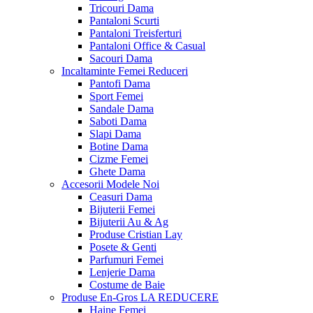
Tricouri Dama
Pantaloni Scurti
Pantaloni Treisferturi
Pantaloni Office & Casual
Sacouri Dama
Incaltaminte Femei
Reduceri
Pantofi Dama
Sport Femei
Sandale Dama
Saboti Dama
Slapi Dama
Botine Dama
Cizme Femei
Ghete Dama
Accesorii
Modele Noi
Ceasuri Dama
Bijuterii Femei
Bijuterii Au & Ag
Produse Cristian Lay
Posete & Genti
Parfumuri Femei
Lenjerie Dama
Costume de Baie
Produse En-Gros
LA REDUCERE
Haine Femei