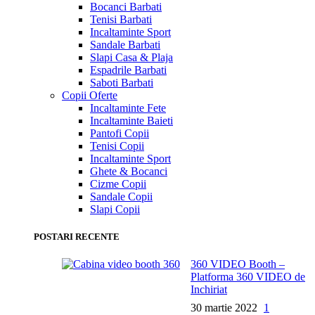
Bocanci Barbati
Tenisi Barbati
Incaltaminte Sport
Sandale Barbati
Slapi Casa & Plaja
Espadrile Barbati
Saboti Barbati
Copii
Oferte
Incaltaminte Fete
Incaltaminte Baieti
Pantofi Copii
Tenisi Copii
Incaltaminte Sport
Ghete & Bocanci
Cizme Copii
Sandale Copii
Slapi Copii
POSTARI RECENTE
360 VIDEO Booth –
Platforma 360 VIDEO de
Inchiriat
30 martie 2022
1