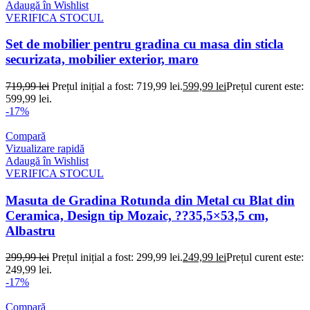
Adaugă în Wishlist
VERIFICA STOCUL
Set de mobilier pentru gradina cu masa din sticla
securizata, mobilier exterior, maro
719,99
lei
Prețul inițial a fost: 719,99 lei.
599,99
lei
Prețul curent este:
599,99 lei.
-17%
Compară
Vizualizare rapidă
Adaugă în Wishlist
VERIFICA STOCUL
Masuta de Gradina Rotunda din Metal cu Blat din
Ceramica, Design tip Mozaic, ??35,5×53,5 cm,
Albastru
299,99
lei
Prețul inițial a fost: 299,99 lei.
249,99
lei
Prețul curent este:
249,99 lei.
-17%
Compară