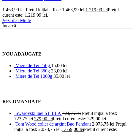
1.463,99
lei
Prețul inițial a fost: 1.463,99 lei.
1.219,99
lei
Prețul
curent este: 1.219,99 lei.
Vezi mai Multe
Încarcă
NOU ADAUGATE
Miere de Tei 250g
15,00
lei
Miere de Tei 350g
23,00
lei
Miere de Tei 1000g
35,00
lei
RECOMANDATE
Swarovski inel STILLA
723,75
lei
Prețul inițial a fost:
723,75 lei.
579,00
lei
Prețul curent este: 579,00 lei.
Tom Wood colier de argint Bao Pendant
2.073,75
lei
Prețul
inițial a fost: 2.073,75 lei.
1.659,00
lei
Prețul curent este: