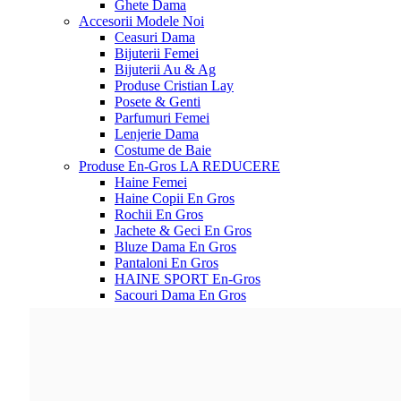
Ghete Dama
Accesorii
Modele Noi
Ceasuri Dama
Bijuterii Femei
Bijuterii Au & Ag
Produse Cristian Lay
Posete & Genti
Parfumuri Femei
Lenjerie Dama
Costume de Baie
Produse En-Gros
LA REDUCERE
Haine Femei
Haine Copii En Gros
Rochii En Gros
Jachete & Geci En Gros
Bluze Dama En Gros
Pantaloni En Gros
HAINE SPORT En-Gros
Sacouri Dama En Gros