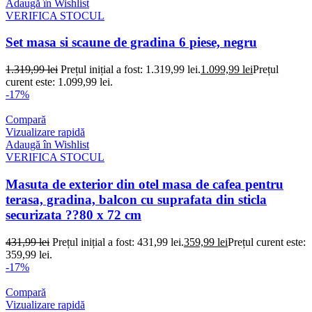
Adaugă în Wishlist
VERIFICA STOCUL
Set masa si scaune de gradina 6 piese, negru
1.319,99
lei
Prețul inițial a fost: 1.319,99 lei.
1.099,99
lei
Prețul
curent este: 1.099,99 lei.
-17%
Compară
Vizualizare rapidă
Adaugă în Wishlist
VERIFICA STOCUL
Masuta de exterior din otel masa de cafea pentru
terasa, gradina, balcon cu suprafata din sticla
securizata ??80 x 72 cm
431,99
lei
Prețul inițial a fost: 431,99 lei.
359,99
lei
Prețul curent este:
359,99 lei.
-17%
Compară
Vizualizare rapidă