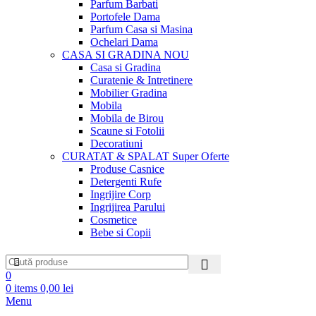
Parfum Barbati
Portofele Dama
Parfum Casa si Masina
Ochelari Dama
CASA SI GRADINA
NOU
Casa si Gradina
Curatenie & Intretinere
Mobilier Gradina
Mobila
Mobila de Birou
Scaune si Fotolii
Decoratiuni
CURATAT & SPALAT
Super Oferte
Produse Casnice
Detergenti Rufe
Ingrijire Corp
Ingrijirea Parului
Cosmetice
Bebe si Copii
0
0
items
0,00
lei
Menu