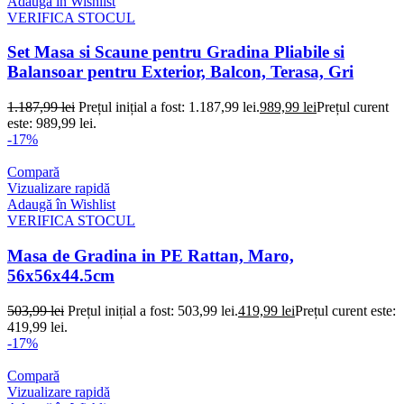
Adaugă în Wishlist
VERIFICA STOCUL
Set Masa si Scaune pentru Gradina Pliabile si
Balansoar pentru Exterior, Balcon, Terasa, Gri
1.187,99
lei
Prețul inițial a fost: 1.187,99 lei.
989,99
lei
Prețul curent
este: 989,99 lei.
-17%
Compară
Vizualizare rapidă
Adaugă în Wishlist
VERIFICA STOCUL
Masa de Gradina in PE Rattan, Maro,
56x56x44.5cm
503,99
lei
Prețul inițial a fost: 503,99 lei.
419,99
lei
Prețul curent este:
419,99 lei.
-17%
Compară
Vizualizare rapidă