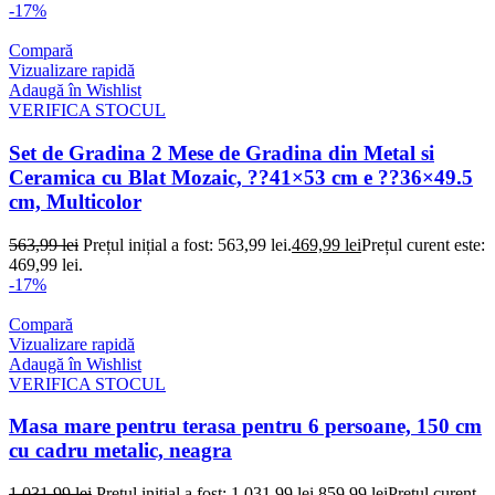
-17%
Compară
Vizualizare rapidă
Adaugă în Wishlist
VERIFICA STOCUL
Set de Gradina 2 Mese de Gradina din Metal si
Ceramica cu Blat Mozaic, ??41×53 cm e ??36×49.5
cm, Multicolor
563,99
lei
Prețul inițial a fost: 563,99 lei.
469,99
lei
Prețul curent este:
469,99 lei.
-17%
Compară
Vizualizare rapidă
Adaugă în Wishlist
VERIFICA STOCUL
Masa mare pentru terasa pentru 6 persoane, 150 cm
cu cadru metalic, neagra
1.031,99
lei
Prețul inițial a fost: 1.031,99 lei.
859,99
lei
Prețul curent