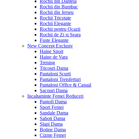
Rochii din Dantela
Rochii din Bumbac
Rochii din Jerseu
Rochii Tricotate
Rochii Elegante
Rochii pentru Ocazii
Rochii de Zi si Seara
Fuste Elegante
New Concept
Exclusiv
Haine Sport
Haine de Vara
Trening
Tricouri Dama
Pantaloni Scurti
Pantaloni Treisferturi
Pantaloni Office & Casual
Sacouri Dama
Incaltaminte Femei
Reduceri
Pantofi Dama
Sport Femei
Sandale Dama
Saboti Dama
Slapi Dama
Botine Dama
Cizme Femei