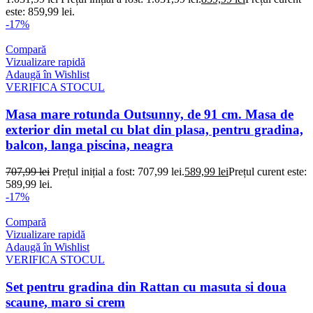
este: 859,99 lei.
-17%
Compară
Vizualizare rapidă
Adaugă în Wishlist
VERIFICA STOCUL
Masa mare rotunda Outsunny, de 91 cm. Masa de
exterior din metal cu blat din plasa, pentru gradina,
balcon, langa piscina, neagra
707,99
lei
Prețul inițial a fost: 707,99 lei.
589,99
lei
Prețul curent este:
589,99 lei.
-17%
Compară
Vizualizare rapidă
Adaugă în Wishlist
VERIFICA STOCUL
Set pentru gradina din Rattan cu masuta si doua
scaune, maro si crem