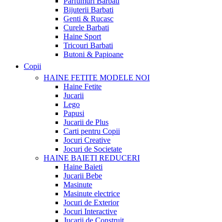
Parfumuri Barbati
Bijuterii Barbati
Genti & Rucasc
Curele Barbati
Haine Sport
Tricouri Barbati
Butoni & Papioane
Copii
HAINE FETITE
MODELE NOI
Haine Fetite
Jucarii
Lego
Papusi
Jucarii de Plus
Carti pentru Copii
Jocuri Creative
Jocuri de Societate
HAINE BAIETI
REDUCERI
Haine Baieti
Jucarii Bebe
Masinute
Masinute electrice
Jocuri de Exterior
Jocuri Interactive
Jucarii de Construit