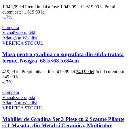
1.943,99
lei
Prețul inițial a fost: 1.943,99 lei.
1.619,99
lei
Prețul
curent este: 1.619,99 lei.
-17%
Compară
Vizualizare rapidă
Adaugă în Wishlist
VERIFICA STOCUL
Masa pentru gradina cu suprafata din sticla tratata
termic, Neagra, 68.5×68.5x84cm
419,99
lei
Prețul inițial a fost: 419,99 lei.
349,99
lei
Prețul curent este:
349,99 lei.
-17%
Compară
Vizualizare rapidă
Adaugă în Wishlist
VERIFICA STOCUL
Mobilier de Gradina Set 3 Piese cu 2 Scaune Pliante
si 1 Masuta, din Metal si Ceramica, Multicolor