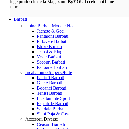
Alege produsele de la Magazinul
ByYOU
la cele mai bune
preturi.
Barbati
Haine Barbati
Modele Noi
Jachete & Geci
Pantaloni Barbati
Pulovere Barbati
Bluze Barbati
Jeansi & Blugi
Veste Barbati
Sacouri Barbati
Paltoane Barbati
Incaltaminte
Super Oferte
Pantofi Barbati
Ghete Barbati
Bocanci Barbati
Tenisi Barbati
Incaltaminte Sport
Espadrile Barbati
Sandale Barbati
Slapi Paja & Casa
Accesorii
Diverse
Ceasuri Barbati