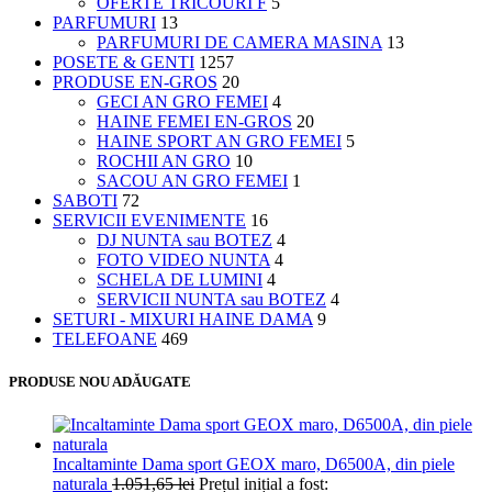
OFERTE TRICOURI F
5
PARFUMURI
13
PARFUMURI DE CAMERA MASINA
13
POSETE & GENTI
1257
PRODUSE EN-GROS
20
GECI AN GRO FEMEI
4
HAINE FEMEI EN-GROS
20
HAINE SPORT AN GRO FEMEI
5
ROCHII AN GRO
10
SACOU AN GRO FEMEI
1
SABOTI
72
SERVICII EVENIMENTE
16
DJ NUNTA sau BOTEZ
4
FOTO VIDEO NUNTA
4
SCHELA DE LUMINI
4
SERVICII NUNTA sau BOTEZ
4
SETURI - MIXURI HAINE DAMA
9
TELEFOANE
469
PRODUSE NOU ADĂUGATE
Incaltaminte Dama sport GEOX maro, D6500A, din piele
naturala
1.051,65
lei
Prețul inițial a fost: