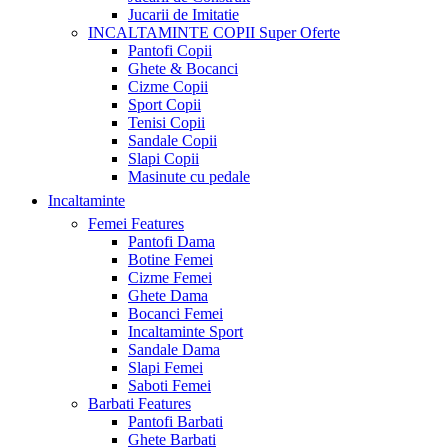
Jucarii de Imitatie
INCALTAMINTE COPII
Super Oferte
Pantofi Copii
Ghete & Bocanci
Cizme Copii
Sport Copii
Tenisi Copii
Sandale Copii
Slapi Copii
Masinute cu pedale
Incaltaminte
Femei
Features
Pantofi Dama
Botine Femei
Cizme Femei
Ghete Dama
Bocanci Femei
Incaltaminte Sport
Sandale Dama
Slapi Femei
Saboti Femei
Barbati
Features
Pantofi Barbati
Ghete Barbati