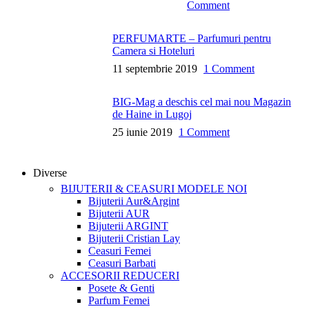
Comment
PERFUMARTE – Parfumuri pentru
Camera si Hoteluri
11 septembrie 2019
1 Comment
BIG-Mag a deschis cel mai nou Magazin
de Haine in Lugoj
25 iunie 2019
1 Comment
Diverse
BIJUTERII & CEASURI
MODELE NOI
Bijuterii Aur&Argint
Bijuterii AUR
Bijuterii ARGINT
Bijuterii Cristian Lay
Ceasuri Femei
Ceasuri Barbati
ACCESORII
REDUCERI
Posete & Genti
Parfum Femei