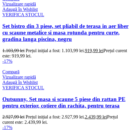
Vizualizare rapidă
Adaugă în Wishlist
VERIFICA STOCUL
Set bistro din 3 piese, set pliabil de terasa in aer liber
cu scaune metalice si masa rotunda pentru curte,
gradina langa piscina, negru
1.103,99
lei
Prețul inițial a fost: 1.103,99 lei.
919,99
lei
Prețul curent
este: 919,99 lei.
-17%
Compară
Vizualizare rapidă
Adaugă în Wishlist
VERIFICA STOCUL
Outsunny, Set masa si scaune 5 piese din rattan PE
pentru exterior, cotiere din rachita, pentru terasa
2.927,99
lei
Prețul inițial a fost: 2.927,99 lei.
2.439,99
lei
Prețul
curent este: 2.439,99 lei.
-17%