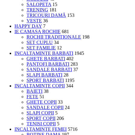
SALOPETA
15
TRENING
181
TRICOURI DAMĂ
153
VESTE
36
HAPPY DAY
7
IE CAMASA ROCHIE
681
ROCHII TRADITIONALE
198
SET CUPLU
34
SET FAMILIE
12
INCALTAMINTE BARBATI
1945
GHETE BARBATI
402
PANTOFI BARBATI
283
SANDALE BARBATI
37
SLAPI BARBATI
28
SPORT BARBATI
1195
INCALTAMINTE COPII
344
BAIETI
38
FETE
51
GHETE COPII
33
SANDALE COPII
24
SLAPI COPII
5
SPORT COPII
206
TENISI COPII
5
INCALTAMINTE FEMEI
5716
BOTINE DAMA
197