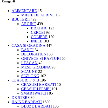
Categorii
ALIMENTARE
15
MIERE DE ALBINE
15
BIJUTERII
439
ARGINT
439
BRATARI
123
CERCEI
93
COLIERE
120
INELE
103
CASA SI GRADINA
447
BANCI
34
DECORATIUNI
50
GHIVECE SI RAFTURI
65
LEAGAN
42
MESE GRADINA
95
SCAUNE
22
SEZLONG
102
CEASURI F & B
196
CEASURI BARBATI
10
CEASURI FEMEI
101
SMARTWATCH
85
DE STERS
30
HAINE BARBATI
1680
BLUZE BARBATI
136