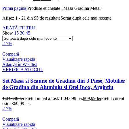
Prima pagină
Produse etichetate „Masa Gradina Metal”
Afișez 1 - 21 din 95 de rezultate
Sortat după cele mai recente
ARATĂ FILTRU
Show
15
30
45
-17%
Compară
Vizualizare rapidă
Adaugă în Wishlist
VERIFICA STOCUL
Set Masa si Scaune de Gradina din 3 Piese, Mobilier
de Gradina din Aluminiu si Otel Inox, Argintiu
1.043,99
lei
Prețul inițial a fost: 1.043,99 lei.
869,99
lei
Prețul curent
este: 869,99 lei.
-17%
Compară
Vizualizare rapidă