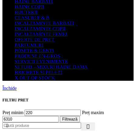
HAINE BARBATI
HAINE COPII
BIJUTERII
CEASURI F & B
INCALTAMINTE BARBATI
INCALTAMINTE COPII
INCALTAMINTE FEMEI
OFERTE DE PRET
PARFUMURI
POSETE & GENTI
PRODUSE EN-GROS
SERVICII EVENIMENTE
SETURI – MIXURI HAINE DAMA
BRICHETE SI PELETI
X OUT OF STOCK
Închide
FILTRU PRET
Preț minim
Preț maxim
Filtrează