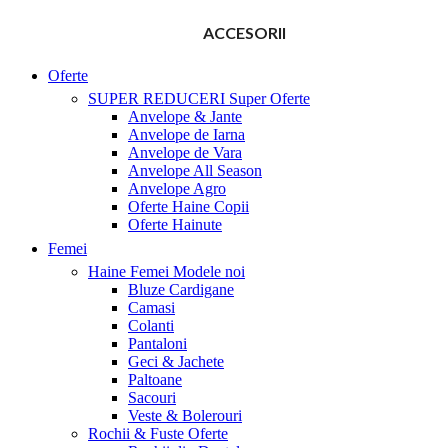
ACCESORII
Oferte
SUPER REDUCERI
Super Oferte
Anvelope & Jante
Anvelope de Iarna
Anvelope de Vara
Anvelope All Season
Anvelope Agro
Oferte Haine Copii
Oferte Hainute
Femei
Haine Femei
Modele noi
Bluze Cardigane
Camasi
Colanti
Pantaloni
Geci & Jachete
Paltoane
Sacouri
Veste & Bolerouri
Rochii & Fuste
Oferte