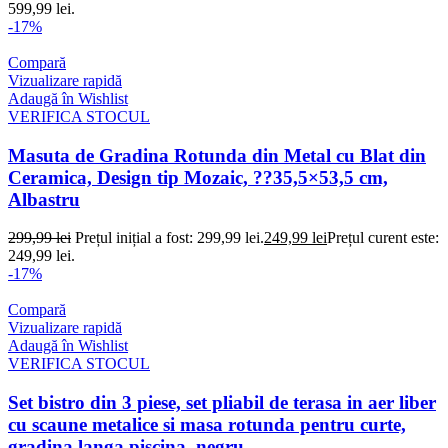
599,99 lei.
-17%
Compară
Vizualizare rapidă
Adaugă în Wishlist
VERIFICA STOCUL
Masuta de Gradina Rotunda din Metal cu Blat din
Ceramica, Design tip Mozaic, ??35,5×53,5 cm,
Albastru
299,99
lei
Prețul inițial a fost: 299,99 lei.
249,99
lei
Prețul curent este:
249,99 lei.
-17%
Compară
Vizualizare rapidă
Adaugă în Wishlist
VERIFICA STOCUL
Set bistro din 3 piese, set pliabil de terasa in aer liber
cu scaune metalice si masa rotunda pentru curte,
gradina langa piscina, negru