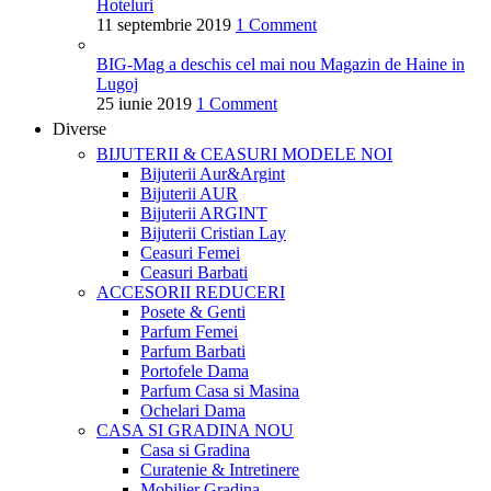
Hoteluri
11 septembrie 2019
1 Comment
BIG-Mag a deschis cel mai nou Magazin de Haine in
Lugoj
25 iunie 2019
1 Comment
Diverse
BIJUTERII & CEASURI
MODELE NOI
Bijuterii Aur&Argint
Bijuterii AUR
Bijuterii ARGINT
Bijuterii Cristian Lay
Ceasuri Femei
Ceasuri Barbati
ACCESORII
REDUCERI
Posete & Genti
Parfum Femei
Parfum Barbati
Portofele Dama
Parfum Casa si Masina
Ochelari Dama
CASA SI GRADINA
NOU
Casa si Gradina
Curatenie & Intretinere
Mobilier Gradina