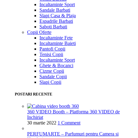
Incaltaminte Sport
Sandale Barbati
Slapi Casa & Plaja
Espadrile Barbati
Saboti Barbati
Copii
Oferte
Incaltaminte Fete
Incaltaminte Baieti
Pantofi Copii
Tenisi Copii
Incaltaminte Sport
Ghete & Bocanci
Cizme Copii
Sandale Copii
Slapi Copii
POSTARI RECENTE
360 VIDEO Booth – Platforma 360 VIDEO de
Inchiriat
30 martie 2022
1 Comment
PERFUMARTE – Parfumuri pentru Camera si