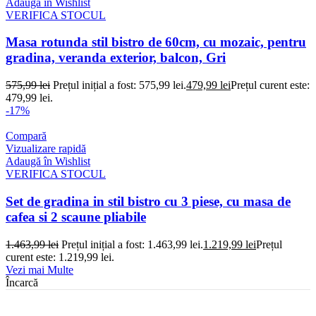
Adaugă în Wishlist
VERIFICA STOCUL
Masa rotunda stil bistro de 60cm, cu mozaic, pentru
gradina, veranda exterior, balcon, Gri
575,99
lei
Prețul inițial a fost: 575,99 lei.
479,99
lei
Prețul curent este:
479,99 lei.
-17%
Compară
Vizualizare rapidă
Adaugă în Wishlist
VERIFICA STOCUL
Set de gradina in stil bistro cu 3 piese, cu masa de
cafea si 2 scaune pliabile
1.463,99
lei
Prețul inițial a fost: 1.463,99 lei.
1.219,99
lei
Prețul
curent este: 1.219,99 lei.
Vezi mai Multe
Încarcă