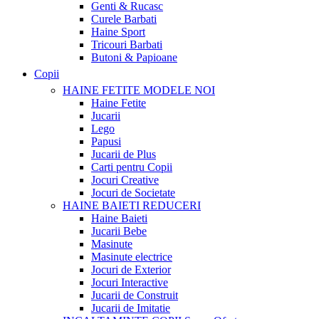
Genti & Rucasc
Curele Barbati
Haine Sport
Tricouri Barbati
Butoni & Papioane
Copii
HAINE FETITE
MODELE NOI
Haine Fetite
Jucarii
Lego
Papusi
Jucarii de Plus
Carti pentru Copii
Jocuri Creative
Jocuri de Societate
HAINE BAIETI
REDUCERI
Haine Baieti
Jucarii Bebe
Masinute
Masinute electrice
Jocuri de Exterior
Jocuri Interactive
Jucarii de Construit
Jucarii de Imitatie