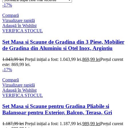
-17%
Compară
Vizualizare rapidă
Adaugă în Wishlist
VERIFICA STOCUL
Set Masa si Scaune de Gradina din 3 Piese, Mobilier
de Gradina din Aluminiu si Otel Inox, Argintiu
1.043,99
lei
Prețul inițial a fost: 1.043,99 lei.
869,99
lei
Prețul curent
este: 869,99 lei.
-17%
Compară
Vizualizare rapidă
Adaugă în Wishlist
VERIFICA STOCUL
Set Masa si Scaune pentru Gradina Pliabile si
Balansoar pentru Exterior, Balcon, Terasa, Gri
1.187,99
lei
Prețul inițial a fost: 1.187,99 lei.
989,99
lei
Prețul curent