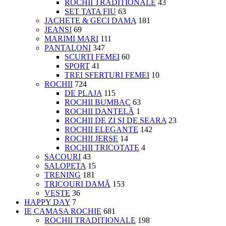
ROCHII TRADITIONALE
43
SET TATA FIU
63
JACHETE & GECI DAMA
181
JEANSI
69
MARIMI MARI
111
PANTALONI
347
SCURTI FEMEI
60
SPORT
41
TREI SFERTURI FEMEI
10
ROCHII
724
DE PLAJA
115
ROCHII BUMBAC
63
ROCHII DANTELĂ
1
ROCHII DE ZI SI DE SEARA
23
ROCHII ELEGANTE
142
ROCHII JERSE
14
ROCHII TRICOTATE
4
SACOURI
43
SALOPETA
15
TRENING
181
TRICOURI DAMĂ
153
VESTE
36
HAPPY DAY
7
IE CAMASA ROCHIE
681
ROCHII TRADITIONALE
198