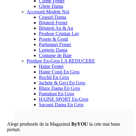
Cizme Femei
Ghete Dama
Accesorii
Modele Noi
Ceasuri Dama
Bijuterii Femei
Bijuterii Au & Ag
Produse Cristian Lay
Posete & Genti
Parfumuri Femei
Lenjerie Dama
Costume de Baie
Produse En-Gros
LA REDUCERE
Haine Femei
Haine Copii En Gros
Rochii En Gros
Jachete & Geci En Gros
Bluze Dama En Gros
Pantaloni En Gros
HAINE SPORT En-Gros
Sacouri Dama En Gros
Alege produsele de la Magazinul
ByYOU
la cele mai bune
preturi.