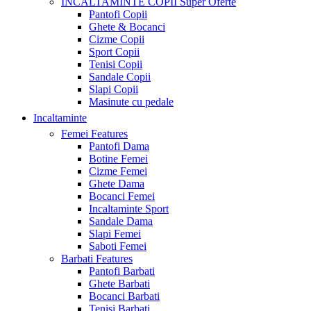
INCALTAMINTE COPII
Super Oferte
Pantofi Copii
Ghete & Bocanci
Cizme Copii
Sport Copii
Tenisi Copii
Sandale Copii
Slapi Copii
Masinute cu pedale
Incaltaminte
Femei
Features
Pantofi Dama
Botine Femei
Cizme Femei
Ghete Dama
Bocanci Femei
Incaltaminte Sport
Sandale Dama
Slapi Femei
Saboti Femei
Barbati
Features
Pantofi Barbati
Ghete Barbati
Bocanci Barbati
Tenisi Barbati