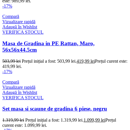
este: 989,99 lei.
-17%
Compară
Vizualizare rapidă
Adaugă în Wishlist
VERIFICA STOCUL
Masa de Gradina in PE Rattan, Maro,
56x56x44.5cm
503,99
lei
Prețul inițial a fost: 503,99 lei.
419,99
lei
Prețul curent este:
419,99 lei.
-17%
Compară
Vizualizare rapidă
Adaugă în Wishlist
VERIFICA STOCUL
Set masa si scaune de gradina 6 piese, negru
1.319,99
lei
Prețul inițial a fost: 1.319,99 lei.
1.099,99
lei
Prețul
curent este: 1.099,99 lei.