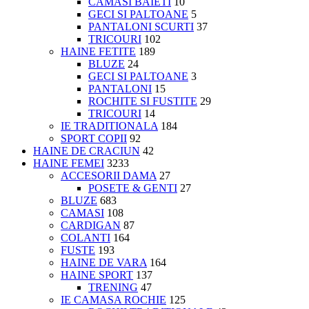
CAMASI BAIETI
10
GECI SI PALTOANE
5
PANTALONI SCURTI
37
TRICOURI
102
HAINE FETITE
189
BLUZE
24
GECI SI PALTOANE
3
PANTALONI
15
ROCHITE SI FUSTITE
29
TRICOURI
14
IE TRADITIONALA
184
SPORT COPII
92
HAINE DE CRACIUN
42
HAINE FEMEI
3233
ACCESORII DAMA
27
POSETE & GENTI
27
BLUZE
683
CAMASI
108
CARDIGAN
87
COLANTI
164
FUSTE
193
HAINE DE VARA
164
HAINE SPORT
137
TRENING
47
IE CAMASA ROCHIE
125