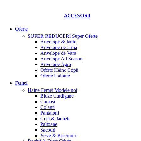
ACCESORII
Oferte
SUPER REDUCERI
Super Oferte
Anvelope & Jante
Anvelope de Iarna
Anvelope de Vara
Anvelope All Season
Anvelope Agro
Oferte Haine Copii
Oferte Hainute
Femei
Haine Femei
Modele noi
Bluze Cardigane
Camasi
Colanti
Pantaloni
Geci & Jachete
Paltoane
Sacouri
Veste & Bolerouri