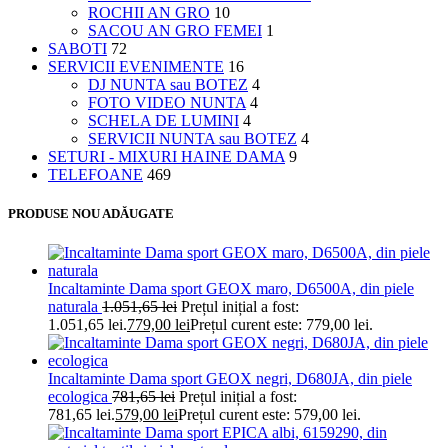
ROCHII AN GRO
10
SACOU AN GRO FEMEI
1
SABOTI
72
SERVICII EVENIMENTE
16
DJ NUNTA sau BOTEZ
4
FOTO VIDEO NUNTA
4
SCHELA DE LUMINI
4
SERVICII NUNTA sau BOTEZ
4
SETURI - MIXURI HAINE DAMA
9
TELEFOANE
469
PRODUSE NOU ADĂUGATE
Incaltaminte Dama sport GEOX maro, D6500A, din piele
naturala
1.051,65
lei
Prețul inițial a fost:
1.051,65 lei.
779,00
lei
Prețul curent este: 779,00 lei.
Incaltaminte Dama sport GEOX negri, D680JA, din piele
ecologica
781,65
lei
Prețul inițial a fost:
781,65 lei.
579,00
lei
Prețul curent este: 579,00 lei.