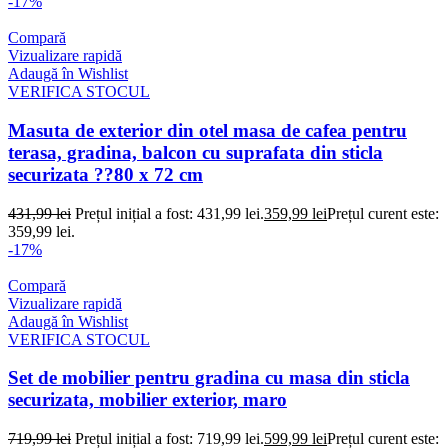
-17%
Compară
Vizualizare rapidă
Adaugă în Wishlist
VERIFICA STOCUL
Masuta de exterior din otel masa de cafea pentru
terasa, gradina, balcon cu suprafata din sticla
securizata ??80 x 72 cm
431,99
lei
Prețul inițial a fost: 431,99 lei.
359,99
lei
Prețul curent este:
359,99 lei.
-17%
Compară
Vizualizare rapidă
Adaugă în Wishlist
VERIFICA STOCUL
Set de mobilier pentru gradina cu masa din sticla
securizata, mobilier exterior, maro
719,99
lei
Prețul inițial a fost: 719,99 lei.
599,99
lei
Prețul curent este: