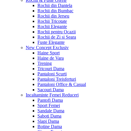
Rochii & Fuste
Oferte
Rochii din Dantela
Rochii din Bumbac
Rochii din Jerseu
Rochii Tricotate
Rochii Elegante
Rochii pentru Ocazii
Rochii de Zi si Seara
Fuste Elegante
New Concept
Exclusiv
Haine Sport
Haine de Vara
Trening
Tricouri Dama
Pantaloni Scurti
Pantaloni Treisferturi
Pantaloni Office & Casual
Sacouri Dama
Incaltaminte Femei
Reduceri
Pantofi Dama
Sport Femei
Sandale Dama
Saboti Dama
Slapi Dama
Botine Dama