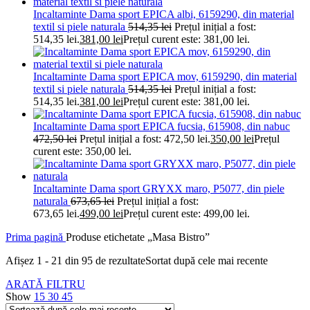
Incaltaminte Dama sport EPICA albi, 6159290, din material
textil si piele naturala
514,35
lei
Prețul inițial a fost:
514,35 lei.
381,00
lei
Prețul curent este: 381,00 lei.
Incaltaminte Dama sport EPICA mov, 6159290, din material
textil si piele naturala
514,35
lei
Prețul inițial a fost:
514,35 lei.
381,00
lei
Prețul curent este: 381,00 lei.
Incaltaminte Dama sport EPICA fucsia, 615908, din nabuc
472,50
lei
Prețul inițial a fost: 472,50 lei.
350,00
lei
Prețul
curent este: 350,00 lei.
Incaltaminte Dama sport GRYXX maro, P5077, din piele
naturala
673,65
lei
Prețul inițial a fost:
673,65 lei.
499,00
lei
Prețul curent este: 499,00 lei.
Prima pagină
Produse etichetate „Masa Bistro”
Afișez 1 - 21 din 95 de rezultate
Sortat după cele mai recente
ARATĂ FILTRU
Show
15
30
45