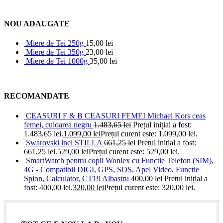
NOU ADAUGATE
Miere de Tei 250g
15,00
lei
Miere de Tei 350g
23,00
lei
Miere de Tei 1000g
35,00
lei
RECOMANDATE
CEASURI F & B CEASURI FEMEI Michael Kors ceas
femei, culoarea negru
1.483,65
lei
Prețul inițial a fost:
1.483,65 lei.
1.099,00
lei
Prețul curent este: 1.099,00 lei.
Swarovski inel STILLA
661,25
lei
Prețul inițial a fost:
661,25 lei.
529,00
lei
Prețul curent este: 529,00 lei.
SmartWatch pentru copii Wonlex cu Functie Telefon (SIM),
4G - Compatibil DIGI, GPS, SOS, Apel Video, Functie
Spion, Calculator, CT19 Albastru
400,00
lei
Prețul inițial a
fost: 400,00 lei.
320,00
lei
Prețul curent este: 320,00 lei.