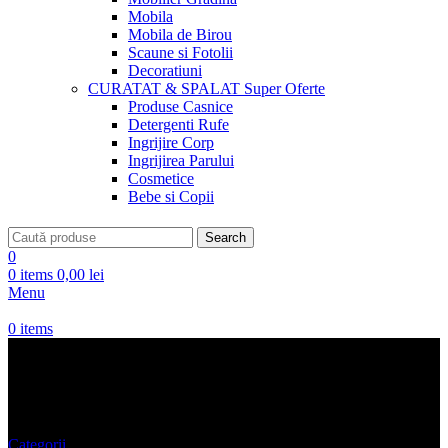
Mobila
Mobila de Birou
Scaune si Fotolii
Decoratiuni
CURATAT & SPALAT
Super Oferte
Produse Casnice
Detergenti Rufe
Ingrijire Corp
Ingrijirea Parului
Cosmetice
Bebe si Copii
Search
0
0
items
0,00
lei
Menu
0
items
Masa Bistro
Categorii