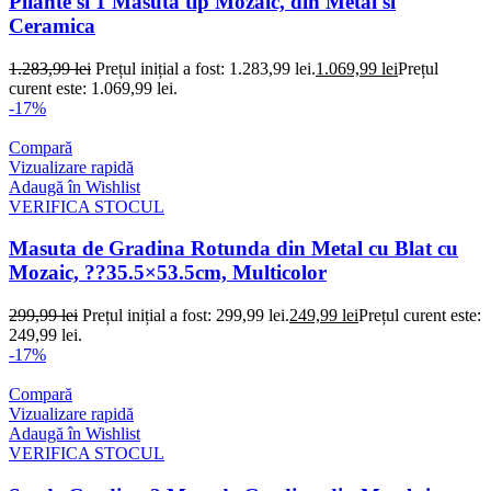
Pliante si 1 Masuta tip Mozaic, din Metal si
Ceramica
1.283,99
lei
Prețul inițial a fost: 1.283,99 lei.
1.069,99
lei
Prețul
curent este: 1.069,99 lei.
-17%
Compară
Vizualizare rapidă
Adaugă în Wishlist
VERIFICA STOCUL
Masuta de Gradina Rotunda din Metal cu Blat cu
Mozaic, ??35.5×53.5cm, Multicolor
299,99
lei
Prețul inițial a fost: 299,99 lei.
249,99
lei
Prețul curent este:
249,99 lei.
-17%
Compară
Vizualizare rapidă
Adaugă în Wishlist
VERIFICA STOCUL