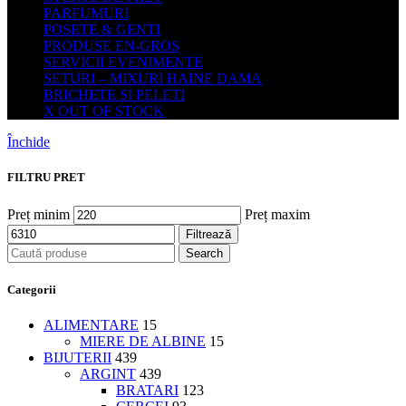
PARFUMURI
POSETE & GENTI
PRODUSE EN-GROS
SERVICII EVENIMENTE
SETURI – MIXURI HAINE DAMA
BRICHETE SI PELETI
X OUT OF STOCK
Închide
FILTRU PRET
Preț minim
Preț maxim
Filtrează
Search
Categorii
ALIMENTARE
15
MIERE DE ALBINE
15
BIJUTERII
439
ARGINT
439
BRATARI
123