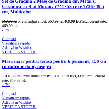
Set de Gradina 2 Mese de Gradina din Metal si
Ceramica cu Blat Mozaic, ??41×53 cm e ??36×49.5
cm, Multicolor
563,99
lei
Prețul inițial a fost: 563,99 lei.
469,99
lei
Prețul curent este:
469,99 lei.
-17%
Compară
Vizualizare rapidă
Adaugă în Wishlist
VERIFICA STOCUL
Masa mare pentru terasa pentru 6 persoane, 150 cm
cu cadru metalic, neagra
1.031,99
lei
Prețul inițial a fost: 1.031,99 lei.
859,99
lei
Prețul curent
este: 859,99 lei.
-17%
Compară
Vizualizare rapidă
Adaugă în Wishlist
VERIFICA STOCUL