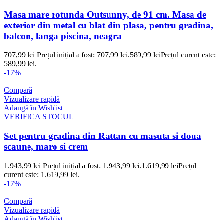
Masa mare rotunda Outsunny, de 91 cm. Masa de
exterior din metal cu blat din plasa, pentru gradina,
balcon, langa piscina, neagra
707,99
lei
Prețul inițial a fost: 707,99 lei.
589,99
lei
Prețul curent este:
589,99 lei.
-17%
Compară
Vizualizare rapidă
Adaugă în Wishlist
VERIFICA STOCUL
Set pentru gradina din Rattan cu masuta si doua
scaune, maro si crem
1.943,99
lei
Prețul inițial a fost: 1.943,99 lei.
1.619,99
lei
Prețul
curent este: 1.619,99 lei.
-17%
Compară
Vizualizare rapidă
Adaugă în Wishlist