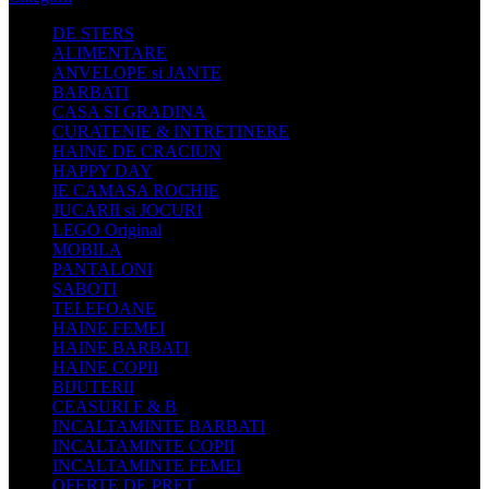
DE STERS
ALIMENTARE
ANVELOPE si JANTE
BARBATI
CASA SI GRADINA
CURATENIE & INTRETINERE
HAINE DE CRACIUN
HAPPY DAY
IE CAMASA ROCHIE
JUCARII si JOCURI
LEGO Original
MOBILA
PANTALONI
SABOTI
TELEFOANE
HAINE FEMEI
HAINE BARBATI
HAINE COPII
BIJUTERII
CEASURI F & B
INCALTAMINTE BARBATI
INCALTAMINTE COPII
INCALTAMINTE FEMEI
OFERTE DE PRET