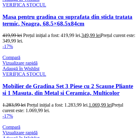
VERIFICA STOCUL
Masa pentru gradina cu suprafata din sticla tratata
termic, Neagra, 68.5×68.5x84cm
419,99
lei
Prețul inițial a fost: 419,99 lei.
349,99
lei
Prețul curent este:
349,99 lei.
-17%
Compară
Vizualizare rapidă
Adaugă în Wishlist
VERIFICA STOCUL
Mobilier de Gradina Set 3 Piese cu 2 Scaune Pliante
si 1 Masuta, din Metal si Ceramica, Multicolor
1.283,99
lei
Prețul inițial a fost: 1.283,99 lei.
1.069,99
lei
Prețul
curent este: 1.069,99 lei.
-17%
Compară
Vizualizare rapidă