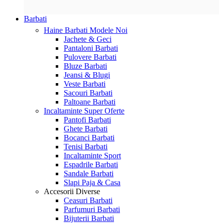
Barbati
Haine Barbati
Modele Noi
Jachete & Geci
Pantaloni Barbati
Pulovere Barbati
Bluze Barbati
Jeansi & Blugi
Veste Barbati
Sacouri Barbati
Paltoane Barbati
Incaltaminte
Super Oferte
Pantofi Barbati
Ghete Barbati
Bocanci Barbati
Tenisi Barbati
Incaltaminte Sport
Espadrile Barbati
Sandale Barbati
Slapi Paja & Casa
Accesorii
Diverse
Ceasuri Barbati
Parfumuri Barbati
Bijuterii Barbati