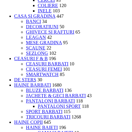
CERCEI
93
COLIERE
120
INELE
103
CASA SI GRADINA
447
BANCI
34
DECORATIUNI
50
GHIVECE SI RAFTURI
65
LEAGAN
42
MESE GRADINA
95
SCAUNE
22
SEZLONG
102
CEASURI F & B
196
CEASURI BARBATI
10
CEASURI FEMEI
101
SMARTWATCH
85
DE STERS
30
HAINE BARBATI
1680
BLUZE BARBATI
136
JACHETE & GECI BARBATI
43
PANTALONI BARBATI
118
PANTALONI SPORT
118
SPORT BARBATI
115
TRICOURI BARBATI
1268
HAINE COPII
645
HAINE BAIETI
196