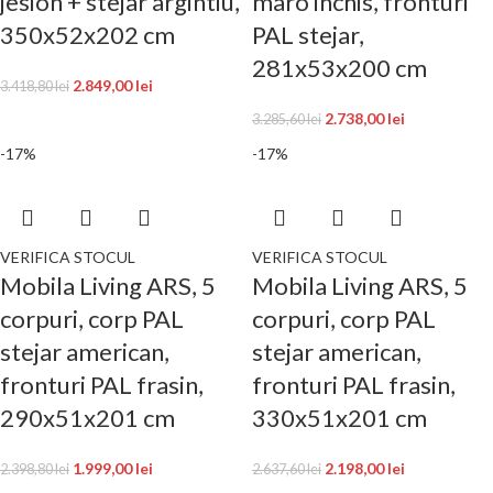
jesion + stejar argintiu,
maro inchis, fronturi
350x52x202 cm
PAL stejar,
281x53x200 cm
2.849,00
lei
3.418,80
lei
2.738,00
lei
3.285,60
lei
-17%
-17%
VERIFICA STOCUL
VERIFICA STOCUL
Mobila Living ARS, 5
Mobila Living ARS, 5
corpuri, corp PAL
corpuri, corp PAL
stejar american,
stejar american,
fronturi PAL frasin,
fronturi PAL frasin,
290x51x201 cm
330x51x201 cm
1.999,00
lei
2.198,00
lei
2.398,80
lei
2.637,60
lei