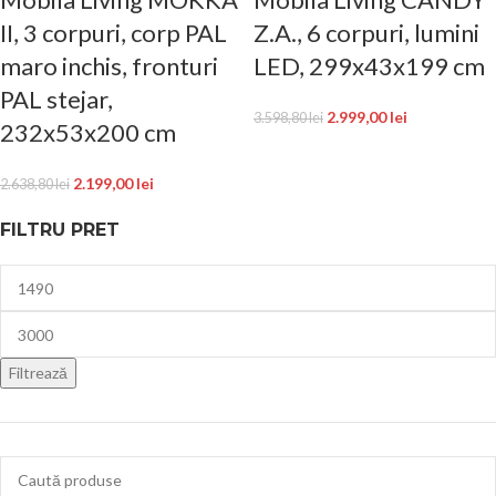
II, 3 corpuri, corp PAL
Z.A., 6 corpuri, lumini
maro inchis, fronturi
LED, 299x43x199 cm
PAL stejar,
2.999,00
lei
3.598,80
lei
232x53x200 cm
2.199,00
lei
2.638,80
lei
FILTRU PRET
Filtrează