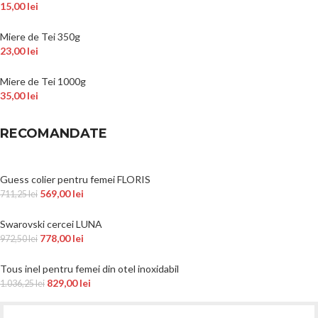
15,00
lei
Miere de Tei 350g
23,00
lei
Miere de Tei 1000g
35,00
lei
RECOMANDATE
Guess colier pentru femei FLORIS
569,00
lei
711,25
lei
Swarovski cercei LUNA
778,00
lei
972,50
lei
Tous inel pentru femei din otel inoxidabil
829,00
lei
1.036,25
lei