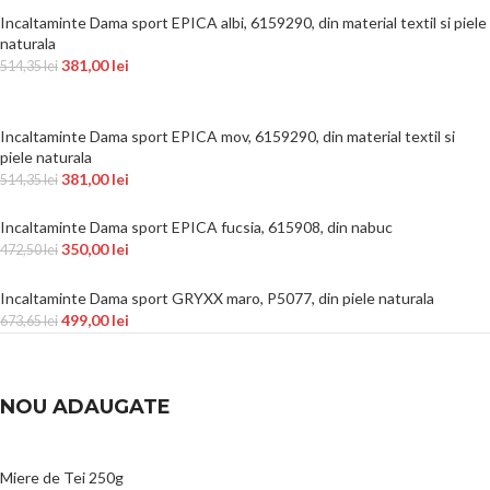
Incaltaminte Dama sport EPICA albi, 6159290, din material textil si piele
naturala
381,00
lei
514,35
lei
Incaltaminte Dama sport EPICA mov, 6159290, din material textil si
piele naturala
381,00
lei
514,35
lei
Incaltaminte Dama sport EPICA fucsia, 615908, din nabuc
350,00
lei
472,50
lei
Incaltaminte Dama sport GRYXX maro, P5077, din piele naturala
499,00
lei
673,65
lei
NOU ADAUGATE
Miere de Tei 250g