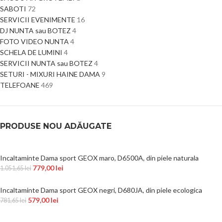
SABOTI
72
SERVICII EVENIMENTE
16
DJ NUNTA sau BOTEZ
4
FOTO VIDEO NUNTA
4
SCHELA DE LUMINI
4
SERVICII NUNTA sau BOTEZ
4
SETURI - MIXURI HAINE DAMA
9
TELEFOANE
469
PRODUSE NOU ADĂUGATE
Incaltaminte Dama sport GEOX maro, D6500A, din piele naturala
779,00
lei
1.051,65
lei
Incaltaminte Dama sport GEOX negri, D680JA, din piele ecologica
579,00
lei
781,65
lei