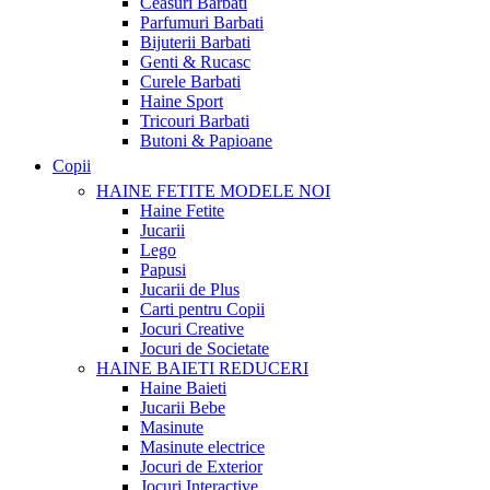
Ceasuri Barbati
Parfumuri Barbati
Bijuterii Barbati
Genti & Rucasc
Curele Barbati
Haine Sport
Tricouri Barbati
Butoni & Papioane
Copii
HAINE FETITE
MODELE NOI
Haine Fetite
Jucarii
Lego
Papusi
Jucarii de Plus
Carti pentru Copii
Jocuri Creative
Jocuri de Societate
HAINE BAIETI
REDUCERI
Haine Baieti
Jucarii Bebe
Masinute
Masinute electrice
Jocuri de Exterior
Jocuri Interactive