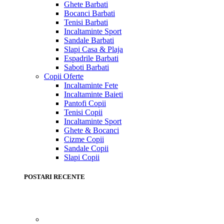
Ghete Barbati
Bocanci Barbati
Tenisi Barbati
Incaltaminte Sport
Sandale Barbati
Slapi Casa & Plaja
Espadrile Barbati
Saboti Barbati
Copii
Oferte
Incaltaminte Fete
Incaltaminte Baieti
Pantofi Copii
Tenisi Copii
Incaltaminte Sport
Ghete & Bocanci
Cizme Copii
Sandale Copii
Slapi Copii
POSTARI RECENTE