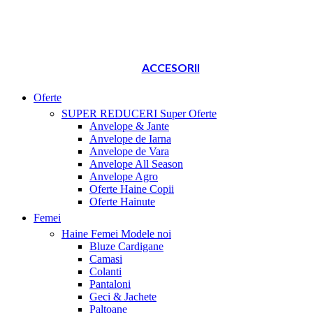
ACCESORII
Oferte
SUPER REDUCERI
Super Oferte
Anvelope & Jante
Anvelope de Iarna
Anvelope de Vara
Anvelope All Season
Anvelope Agro
Oferte Haine Copii
Oferte Hainute
Femei
Haine Femei
Modele noi
Bluze Cardigane
Camasi
Colanti
Pantaloni
Geci & Jachete
Paltoane