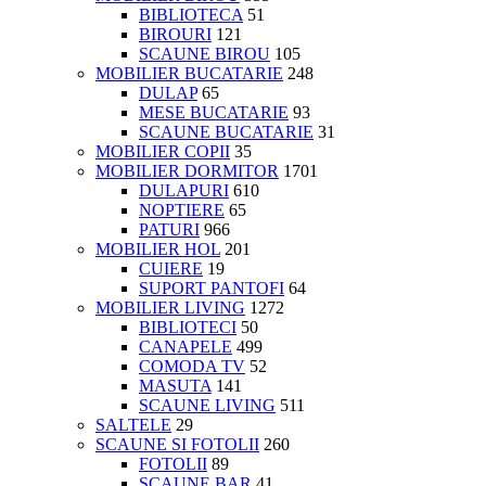
BIBLIOTECA
51
BIROURI
121
SCAUNE BIROU
105
MOBILIER BUCATARIE
248
DULAP
65
MESE BUCATARIE
93
SCAUNE BUCATARIE
31
MOBILIER COPII
35
MOBILIER DORMITOR
1701
DULAPURI
610
NOPTIERE
65
PATURI
966
MOBILIER HOL
201
CUIERE
19
SUPORT PANTOFI
64
MOBILIER LIVING
1272
BIBLIOTECI
50
CANAPELE
499
COMODA TV
52
MASUTA
141
SCAUNE LIVING
511
SALTELE
29
SCAUNE SI FOTOLII
260
FOTOLII
89
SCAUNE BAR
41