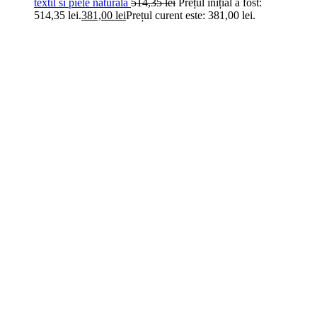
textil si piele naturala
514,35
lei
Prețul inițial a fost:
514,35 lei.
381,00
lei
Prețul curent este: 381,00 lei.