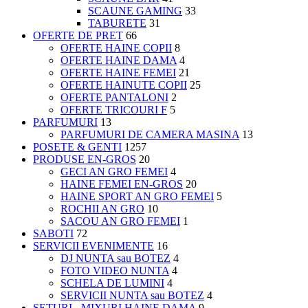
SCAUNE GAMING
33
TABURETE
31
OFERTE DE PRET
66
OFERTE HAINE COPII
8
OFERTE HAINE DAMA
4
OFERTE HAINE FEMEI
21
OFERTE HAINUTE COPII
25
OFERTE PANTALONI
2
OFERTE TRICOURI F
5
PARFUMURI
13
PARFUMURI DE CAMERA MASINA
13
POSETE & GENTI
1257
PRODUSE EN-GROS
20
GECI AN GRO FEMEI
4
HAINE FEMEI EN-GROS
20
HAINE SPORT AN GRO FEMEI
5
ROCHII AN GRO
10
SACOU AN GRO FEMEI
1
SABOTI
72
SERVICII EVENIMENTE
16
DJ NUNTA sau BOTEZ
4
FOTO VIDEO NUNTA
4
SCHELA DE LUMINI
4
SERVICII NUNTA sau BOTEZ
4
SETURI - MIXURI HAINE DAMA
9