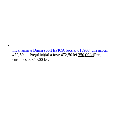
Incaltaminte Dama sport EPICA fucsia, 615908, din nabuc
472,50
lei
Prețul inițial a fost: 472,50 lei.
350,00
lei
Prețul
curent este: 350,00 lei.