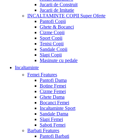
Jucarii de Construit
Jucarii de Imitatie
INCALTAMINTE COPII
Super Oferte
Pantofi Copii
Ghete & Bocanci
Cizme Copii
Sport Copii
Tenisi Copii
Sandale Copii
Slapi Copii
Masinute cu pedale
Incaltaminte
Femei
Features
Pantofi Dama
Botine Femei
Cizme Femei
Ghete Dama
Bocanci Femei
Incaltaminte Sport
Sandale Dama
Slapi Femei
Saboti Femei
Barbati
Features
Pantofi Barbati