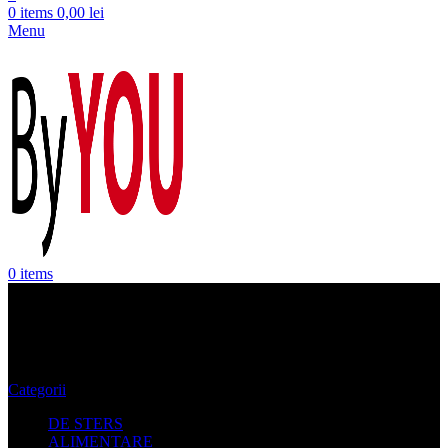
0
items
0,00
lei
Menu
0
items
La Mania
Categorii
DE STERS
ALIMENTARE