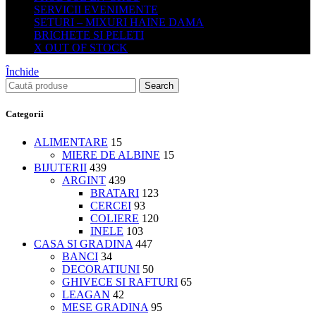
SERVICII EVENIMENTE
SETURI – MIXURI HAINE DAMA
BRICHETE SI PELETI
X OUT OF STOCK
Închide
Search
Categorii
ALIMENTARE
15
MIERE DE ALBINE
15
BIJUTERII
439
ARGINT
439
BRATARI
123
CERCEI
93
COLIERE
120
INELE
103
CASA SI GRADINA
447
BANCI
34
DECORATIUNI
50
GHIVECE SI RAFTURI
65
LEAGAN
42
MESE GRADINA
95