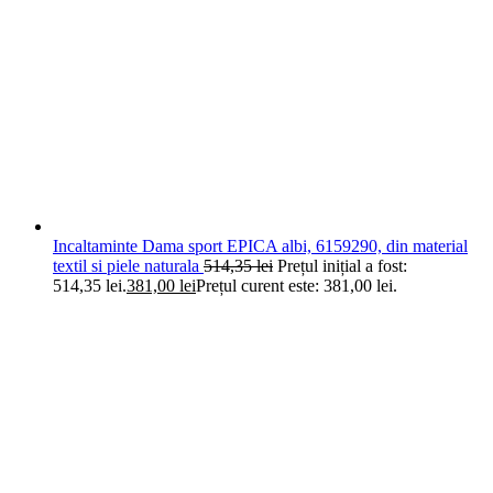
Incaltaminte Dama sport EPICA albi, 6159290, din material
textil si piele naturala
514,35
lei
Prețul inițial a fost:
514,35 lei.
381,00
lei
Prețul curent este: 381,00 lei.