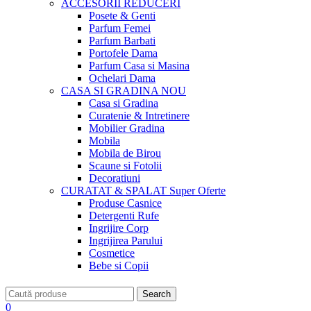
ACCESORII
REDUCERI
Posete & Genti
Parfum Femei
Parfum Barbati
Portofele Dama
Parfum Casa si Masina
Ochelari Dama
CASA SI GRADINA
NOU
Casa si Gradina
Curatenie & Intretinere
Mobilier Gradina
Mobila
Mobila de Birou
Scaune si Fotolii
Decoratiuni
CURATAT & SPALAT
Super Oferte
Produse Casnice
Detergenti Rufe
Ingrijire Corp
Ingrijirea Parului
Cosmetice
Bebe si Copii
Search
0