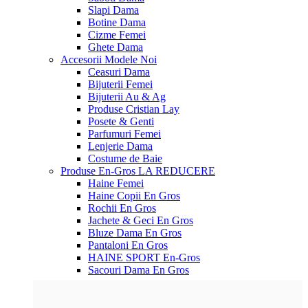
Slapi Dama
Botine Dama
Cizme Femei
Ghete Dama
Accesorii
Modele Noi
Ceasuri Dama
Bijuterii Femei
Bijuterii Au & Ag
Produse Cristian Lay
Posete & Genti
Parfumuri Femei
Lenjerie Dama
Costume de Baie
Produse En-Gros
LA REDUCERE
Haine Femei
Haine Copii En Gros
Rochii En Gros
Jachete & Geci En Gros
Bluze Dama En Gros
Pantaloni En Gros
HAINE SPORT En-Gros
Sacouri Dama En Gros