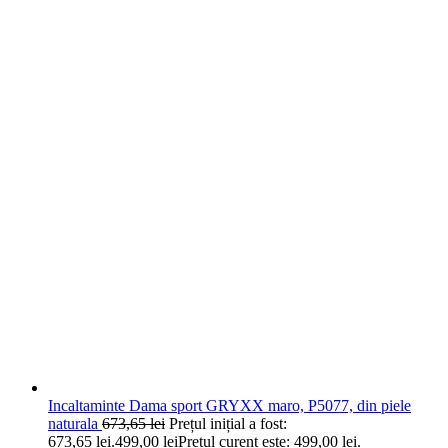
Incaltaminte Dama sport GRYXX maro, P5077, din piele
naturala
673,65
lei
Prețul inițial a fost:
673,65 lei.
499,00
lei
Prețul curent este: 499,00 lei.