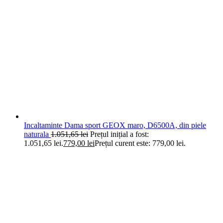
Incaltaminte Dama sport GEOX maro, D6500A, din piele
naturala
1.051,65
lei
Prețul inițial a fost:
1.051,65 lei.
779,00
lei
Prețul curent este: 779,00 lei.