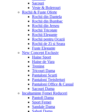
Sacouri
Veste & Bolerouri
Rochii & Fuste
Oferte
Rochii din Dantela
Rochii din Bumbac
Rochii din Jerseu
Rochii Tricotate
Rochii Elegante
Rochii pentru Ocazii
Rochii de Zi si Seara
Fuste Elegante
New Concept
Exclusiv
Haine Sport
Haine de Vara
Trening
Tricouri Dama
Pantaloni Scurti
Pantaloni Treisferturi
Pantaloni Office & Casual
Sacouri Dama
Incaltaminte Femei
Reduceri
Pantofi Dama
Sport Femei
Sandale Dama
Saboti Dama