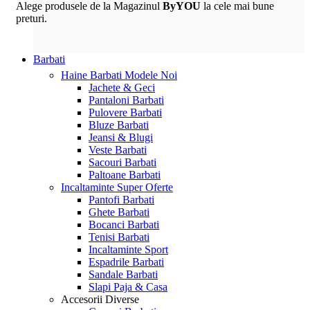
Alege produsele de la Magazinul
ByYOU
la cele mai bune
preturi.
Barbati
Haine Barbati
Modele Noi
Jachete & Geci
Pantaloni Barbati
Pulovere Barbati
Bluze Barbati
Jeansi & Blugi
Veste Barbati
Sacouri Barbati
Paltoane Barbati
Incaltaminte
Super Oferte
Pantofi Barbati
Ghete Barbati
Bocanci Barbati
Tenisi Barbati
Incaltaminte Sport
Espadrile Barbati
Sandale Barbati
Slapi Paja & Casa
Accesorii
Diverse