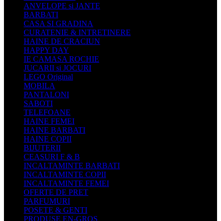
ANVELOPE si JANTE
BARBATI
CASA SI GRADINA
CURATENIE & INTRETINERE
HAINE DE CRACIUN
HAPPY DAY
IE CAMASA ROCHIE
JUCARII si JOCURI
LEGO Original
MOBILA
PANTALONI
SABOTI
TELEFOANE
HAINE FEMEI
HAINE BARBATI
HAINE COPII
BIJUTERII
CEASURI F & B
INCALTAMINTE BARBATI
INCALTAMINTE COPII
INCALTAMINTE FEMEI
OFERTE DE PRET
PARFUMURI
POSETE & GENTI
PRODUSE EN-GROS