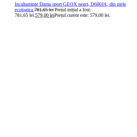
Incaltaminte Dama sport GEOX negri, D680JA, din piele
ecologica
781,65
lei
Prețul inițial a fost:
781,65 lei.
579,00
lei
Prețul curent este: 579,00 lei.