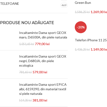
Green Bun
TELEFOANE
469
1.269,00
le
1.586,25
lei
PRODUSE NOU ADĂUGATE
-20%
Incaltaminte Dama sport GEOX
maro, D6500A, din piele naturala
Telefon iPhone 11 2
779,00
lei
1.051,65
lei
1.149,00
le
1.436,25
lei
Incaltaminte Dama sport GEOX
negri, D680JA, din piele
ecologica
579,00
lei
781,65
lei
Incaltaminte Dama sport EPICA
albi, 6159290, din material textil
si piele naturala
381,00
lei
514,35
lei