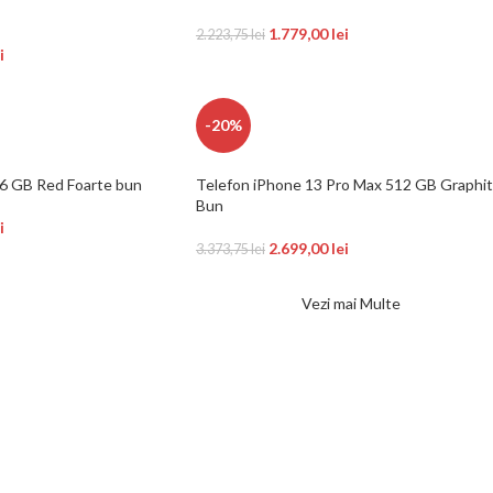
1.779,00
lei
2.223,75
lei
i
-20%
56 GB Red Foarte bun
Telefon iPhone 13 Pro Max 512 GB Graphi
Bun
i
2.699,00
lei
3.373,75
lei
Vezi mai Multe