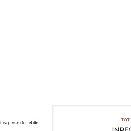
TOT 
atara pentru femei din
INREG