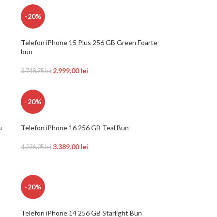
-20%
Telefon iPhone 15 Plus 256 GB Green Foarte
bun
2.999,00
lei
3.748,75
lei
-20%
u
Telefon iPhone 16 256 GB Teal Bun
3.389,00
lei
4.236,25
lei
-20%
Telefon iPhone 14 256 GB Starlight Bun