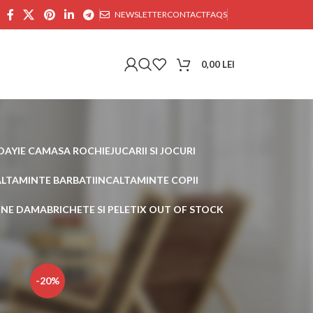
NEWSLETTER
CONTACT
FAQS
0,00
LEI
DAY
IE CAMASA ROCHIE
JUCARII SI JOCURI
ALTAMINTE BARBATI
INCALTAMINTE COPII
AINE DAMA
BRICHETE SI PELETI
X OUT OF STOCK
30
45
-20%