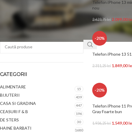
Telefon iPhone 13 min
nou
FILTREAZĂ
2.099,00
le
2.623,75
lei
-20%
Telefon iPhone 13 5
1.849,00
le
2.311,25
lei
CATEGORII
ALIMENTARE
15
-20%
BIJUTERII
439
CASA SI GRADINA
447
Telefon iPhone 11 P
CEASURI F & B
Gray Foarte bun
196
DE STERS
30
1.549,00
le
1.936,25
lei
HAINE BARBATI
1680