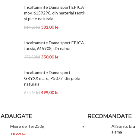
Incaltaminte Dama sport EPICA
mov, 6159290, din material textil
si piele naturala
381,00
lei
514,35
lei
Incaltaminte Dama sport EPICA
fucsia, 615908, din nabuc
350,00
lei
472,50
lei
Incaltaminte Dama sport
GRYXX maro, P5077, din piele
naturala
499,00
lei
673,65
lei
 ADAUGATE
RECOMANDATE
Miere de Tei 250g
AllSaints br
alama
15,00
lei