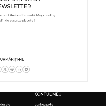
EWSLETTER
mai noi Oferte si Promotii. Magazinul By
lin de surprize placute !
URMĂRIȚI-NE
CONTUL MEU
odusele
Logheaza-te