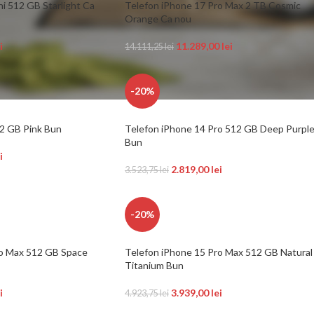
i 512 GB Starlight Ca
Telefon iPhone 17 Pro Max 2 TB Cosmic
Orange Ca nou
i
11.289,00
lei
14.111,25
lei
-20%
12 GB Pink Bun
Telefon iPhone 14 Pro 512 GB Deep Purpl
Bun
i
2.819,00
lei
3.523,75
lei
-20%
ro Max 512 GB Space
Telefon iPhone 15 Pro Max 512 GB Natural
Titanium Bun
i
3.939,00
lei
4.923,75
lei