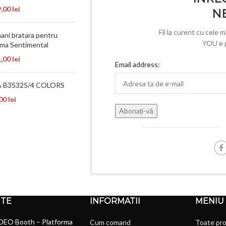
9,00
lei
N
Fii la curent cu cele 
ani bratara pentru
YOU e p
ama Sentimental
1,00
lei
Email address:
 B35325/4 COLORS
,00
lei
NTE
INFORMATII
MENIU
DEO Booth – Platforma
Cum comand
Toate pr