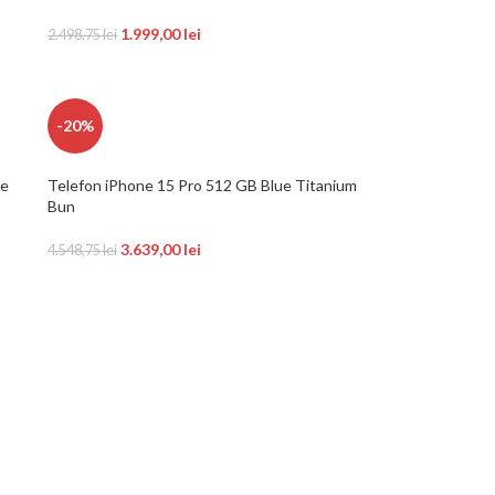
1.999,00
lei
2.498,75
lei
-20%
te
Telefon iPhone 15 Pro 512 GB Blue Titanium
Bun
3.639,00
lei
4.548,75
lei