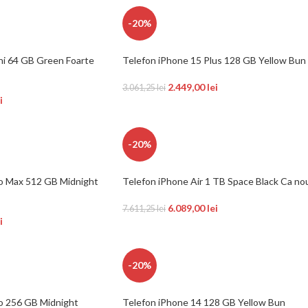
-20%
ni 64 GB Green Foarte
Telefon iPhone 15 Plus 128 GB Yellow Bun
2.449,00
lei
3.061,25
lei
i
-20%
ro Max 512 GB Midnight
Telefon iPhone Air 1 TB Space Black Ca no
6.089,00
lei
7.611,25
lei
i
-20%
o 256 GB Midnight
Telefon iPhone 14 128 GB Yellow Bun