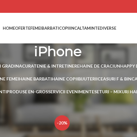
HOME
OFERTE
FEMEI
BARBATI
COPII
INCALTAMINTE
DIVERSE
iPhone
I GRADINA
CURATENIE & INTRETINERE
HAINE DE CRACIUN
HAPPY 
NE FEMEI
HAINE BARBATI
HAINE COPII
BIJUTERII
CEASURI F & B
INC
NTI
PRODUSE EN-GROS
SERVICII EVENIMENTE
SETURI – MIXURI H
 etichetate „iPhone”
Show
15
-20%