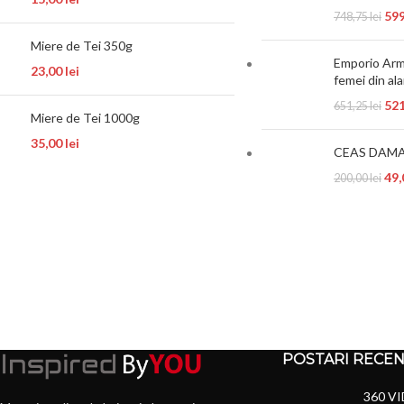
59
748,75
lei
Miere de Tei 350g
Emporio Arm
23,00
lei
femei din al
52
651,25
lei
Miere de Tei 1000g
35,00
lei
CEAS DAMA
49
200,00
lei
POSTARI RECE
360 VI