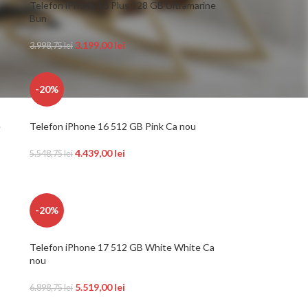
Telefon iPhone 16 Plus 128 GB Ultramarine
Bun
3.199,00
lei
3.998,75
lei
-20%
e
Telefon iPhone 16 512 GB Pink Ca nou
4.439,00
lei
5.548,75
lei
-20%
Telefon iPhone 17 512 GB White White Ca
nou
5.519,00
lei
6.898,75
lei