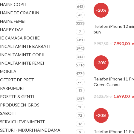
HAINE COPII
645
-20%
HAINE DE CRACIUN
42
HAINE FEMEI
3233
Telefon iPhone 12 mi
HAPPY DAY
7
bun
IE CAMASA ROCHIE
681
7.990,00
le
9.987,50
lei
INCALTAMINTE BARBATI
1945
INCALTAMINTE COPII
344
-20%
INCALTAMINTE FEMEI
5716
MOBILA
4774
Telefon iPhone 11 P
OFERTE DE PRET
66
Green Ca nou
PARFUMURI
13
1.699,00
le
POSETE & GENTI
2.123,75
lei
1257
PRODUSE EN-GROS
20
SABOTI
-20%
72
SERVICII EVENIMENTE
16
SETURI - MIXURI HAINE DAMA
Telefon iPhone 11 Pr
9