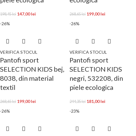
147,00
lei
199,00
lei
198,45
lei
268,65
lei
-26%
-26%
VERIFICA STOCUL
VERIFICA STOCUL
Pantofi sport
Pantofi sport
SELECTION KIDS bej,
SELECTION KIDS
8038, din material
negri, 532208, din
textil
piele ecologica
199,00
lei
181,00
lei
268,65
lei
244,35
lei
-26%
-23%