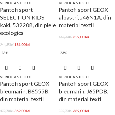
VERIFICA STOCUL
VERIFICA STOCUL
Pantofi sport
Pantofi sport GEOX
SELECTION KIDS
albastri, J46N1A, din
kaki, 532208, din piele
material textil
ecologica
359,00
lei
466,70
lei
181,00
lei
244,35
lei
-23%
-23%
VERIFICA STOCUL
VERIFICA STOCUL
Pantofi sport GEOX
Pantofi sport GEOX
bleumarin, B6555B,
bleumarin, J65PDB,
din material textil
din material textil
369,00
lei
389,00
lei
479,70
lei
505,70
lei