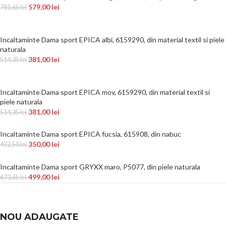
579,00
lei
781,65
lei
Incaltaminte Dama sport EPICA albi, 6159290, din material textil si piele
naturala
381,00
lei
514,35
lei
Incaltaminte Dama sport EPICA mov, 6159290, din material textil si
piele naturala
381,00
lei
514,35
lei
Incaltaminte Dama sport EPICA fucsia, 615908, din nabuc
350,00
lei
472,50
lei
Incaltaminte Dama sport GRYXX maro, P5077, din piele naturala
499,00
lei
673,65
lei
NOU ADAUGATE