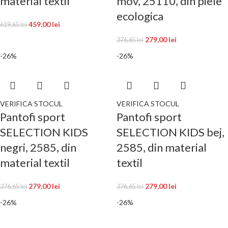
material textil
mov, 25110, din piele
ecologica
459,00
lei
619,65
lei
279,00
lei
376,65
lei
-26%
-26%
VERIFICA STOCUL
VERIFICA STOCUL
Pantofi sport
Pantofi sport
SELECTION KIDS
SELECTION KIDS bej,
negri, 2585, din
2585, din material
material textil
textil
279,00
lei
279,00
lei
376,65
lei
376,65
lei
-26%
-26%