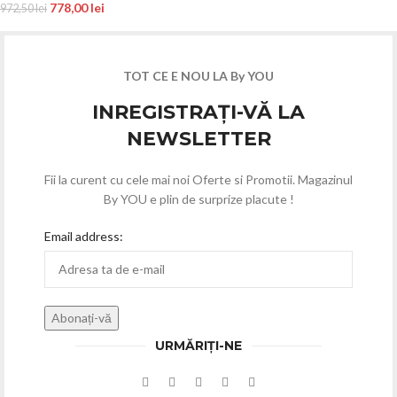
778,00
lei
972,50
lei
TOT CE E NOU LA By YOU
INREGISTRAȚI-VĂ LA
NEWSLETTER
Fii la curent cu cele mai noi Oferte si Promotii. Magazinul
By YOU e plin de surprize placute !
Email address:
URMĂRIȚI-NE