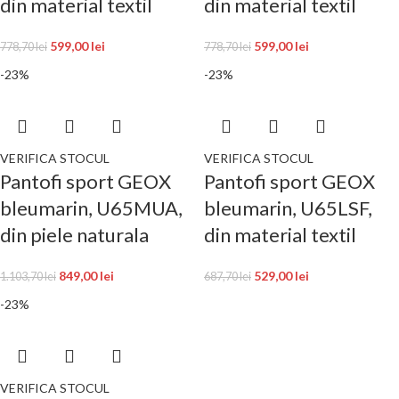
din material textil
din material textil
599,00
lei
599,00
lei
778,70
lei
778,70
lei
-23%
-23%
VERIFICA STOCUL
VERIFICA STOCUL
Pantofi sport GEOX
Pantofi sport GEOX
bleumarin, U65MUA,
bleumarin, U65LSF,
din piele naturala
din material textil
849,00
lei
529,00
lei
1.103,70
lei
687,70
lei
-23%
VERIFICA STOCUL