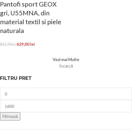
Pantofi sport GEOX
gri, U55MNA, din
material textil si piele
naturala
629,00
lei
817,70
lei
Vezi mai Multe
Încarcă
FILTRU PRET
Filtrează