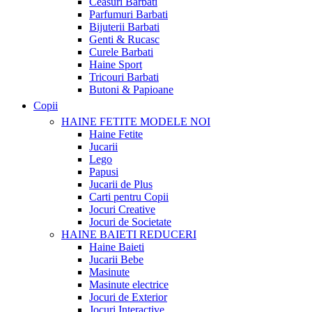
Ceasuri Barbati
Parfumuri Barbati
Bijuterii Barbati
Genti & Rucasc
Curele Barbati
Haine Sport
Tricouri Barbati
Butoni & Papioane
Copii
HAINE FETITE
MODELE NOI
Haine Fetite
Jucarii
Lego
Papusi
Jucarii de Plus
Carti pentru Copii
Jocuri Creative
Jocuri de Societate
HAINE BAIETI
REDUCERI
Haine Baieti
Jucarii Bebe
Masinute
Masinute electrice
Jocuri de Exterior
Jocuri Interactive