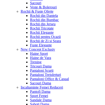
Sacouri
Veste & Bolerouri
Rochii & Fuste
Oferte
Rochii din Dantela
Rochii din Bumbac
Rochii din Jerseu
Rochii Tricotate
Rochii Elegante
Rochii pentru Ocazii
Rochii de Zi si Seara
Fuste Elegante
New Concept
Exclusiv
Haine Sport
Haine de Vara
Trening
Tricouri Dama
Pantaloni Scurti
Pantaloni Treisferturi
Pantaloni Office & Casual
Sacouri Dama
Incaltaminte Femei
Reduceri
Pantofi Dama
Sport Femei
Sandale Dama
Saboti Dama