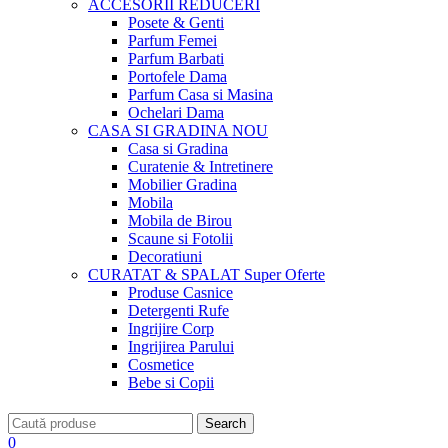
ACCESORII
REDUCERI
Posete & Genti
Parfum Femei
Parfum Barbati
Portofele Dama
Parfum Casa si Masina
Ochelari Dama
CASA SI GRADINA
NOU
Casa si Gradina
Curatenie & Intretinere
Mobilier Gradina
Mobila
Mobila de Birou
Scaune si Fotolii
Decoratiuni
CURATAT & SPALAT
Super Oferte
Produse Casnice
Detergenti Rufe
Ingrijire Corp
Ingrijirea Parului
Cosmetice
Bebe si Copii
Search
0