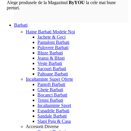
Alege produsele de la Magazinul
ByYOU
la cele mai bune
preturi.
Barbati
Haine Barbati
Modele Noi
Jachete & Geci
Pantaloni Barbati
Pulovere Barbati
Bluze Barbati
Jeansi & Blugi
Veste Barbati
Sacouri Barbati
Paltoane Barbati
Incaltaminte
Super Oferte
Pantofi Barbati
Ghete Barbati
Bocanci Barbati
Tenisi Barbati
Incaltaminte Sport
Espadrile Barbati
Sandale Barbati
Slapi Paja & Casa
Accesorii
Diverse