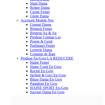
Slapi Dama
Botine Dama
Cizme Femei
Ghete Dama
Accesorii
Modele Noi
Ceasuri Dama
Bijuterii Femei
Bijuterii Au & Ag
Produse Cristian Lay
Posete & Genti
Parfumuri Femei
Lenjerie Dama
Costume de Baie
Produse En-Gros
LA REDUCERE
Haine Femei
Haine Copii En Gros
Rochii En Gros
Jachete & Geci En Gros
Bluze Dama En Gros
Pantaloni En Gros
HAINE SPORT En-Gros
Sacouri Dama En Gros