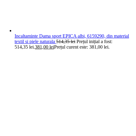
Incaltaminte Dama sport EPICA albi, 6159290, din material
textil si piele naturala
514,35
lei
Prețul inițial a fost:
514,35 lei.
381,00
lei
Prețul curent este: 381,00 lei.