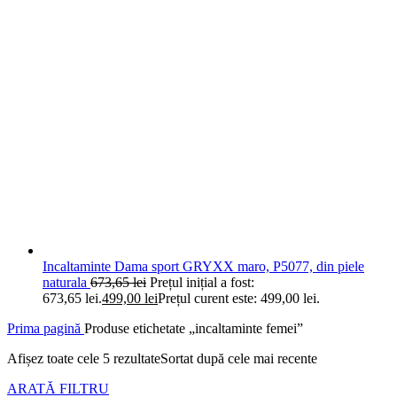
Incaltaminte Dama sport GRYXX maro, P5077, din piele
naturala
673,65
lei
Prețul inițial a fost:
673,65 lei.
499,00
lei
Prețul curent este: 499,00 lei.
Prima pagină
Produse etichetate „incaltaminte femei”
Afișez toate cele 5 rezultate
Sortat după cele mai recente
ARATĂ FILTRU