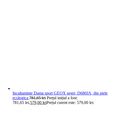
Incaltaminte Dama sport GEOX negri, D680JA, din piele
ecologica
781,65
lei
Prețul inițial a fost:
781,65 lei.
579,00
lei
Prețul curent este: 579,00 lei.