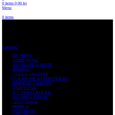
0
items
0,00
lei
Menu
0
items
incaltaminte femei
Categorii
DE STERS
ALIMENTARE
ANVELOPE si JANTE
BARBATI
CASA SI GRADINA
CURATENIE & INTRETINERE
HAINE DE CRACIUN
HAPPY DAY
IE CAMASA ROCHIE
JUCARII si JOCURI
LEGO Original
MOBILA
PANTALONI