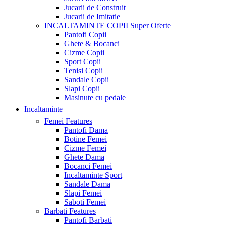
Jucarii de Construit
Jucarii de Imitatie
INCALTAMINTE COPII
Super Oferte
Pantofi Copii
Ghete & Bocanci
Cizme Copii
Sport Copii
Tenisi Copii
Sandale Copii
Slapi Copii
Masinute cu pedale
Incaltaminte
Femei
Features
Pantofi Dama
Botine Femei
Cizme Femei
Ghete Dama
Bocanci Femei
Incaltaminte Sport
Sandale Dama
Slapi Femei
Saboti Femei
Barbati
Features
Pantofi Barbati