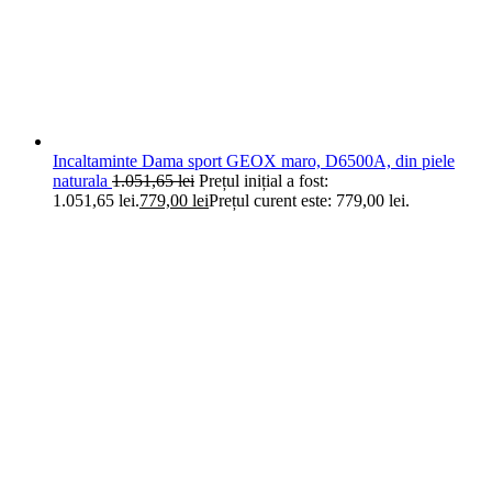
Incaltaminte Dama sport GEOX maro, D6500A, din piele
naturala
1.051,65
lei
Prețul inițial a fost:
1.051,65 lei.
779,00
lei
Prețul curent este: 779,00 lei.