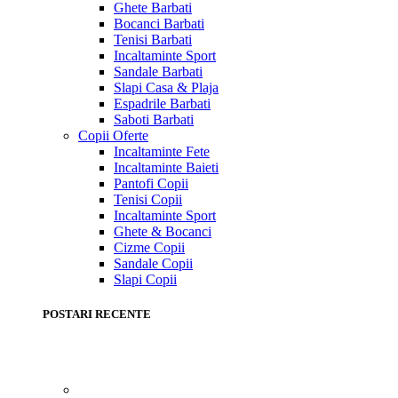
Ghete Barbati
Bocanci Barbati
Tenisi Barbati
Incaltaminte Sport
Sandale Barbati
Slapi Casa & Plaja
Espadrile Barbati
Saboti Barbati
Copii
Oferte
Incaltaminte Fete
Incaltaminte Baieti
Pantofi Copii
Tenisi Copii
Incaltaminte Sport
Ghete & Bocanci
Cizme Copii
Sandale Copii
Slapi Copii
POSTARI RECENTE