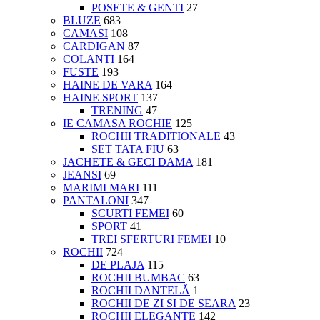
POSETE & GENTI
27
BLUZE
683
CAMASI
108
CARDIGAN
87
COLANTI
164
FUSTE
193
HAINE DE VARA
164
HAINE SPORT
137
TRENING
47
IE CAMASA ROCHIE
125
ROCHII TRADITIONALE
43
SET TATA FIU
63
JACHETE & GECI DAMA
181
JEANSI
69
MARIMI MARI
111
PANTALONI
347
SCURTI FEMEI
60
SPORT
41
TREI SFERTURI FEMEI
10
ROCHII
724
DE PLAJA
115
ROCHII BUMBAC
63
ROCHII DANTELĂ
1
ROCHII DE ZI SI DE SEARA
23
ROCHII ELEGANTE
142