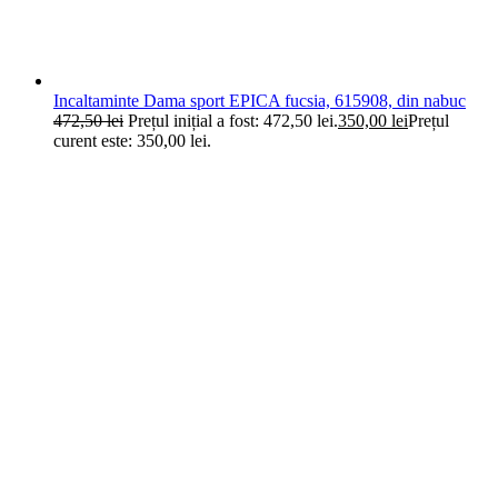
Incaltaminte Dama sport EPICA fucsia, 615908, din nabuc
472,50
lei
Prețul inițial a fost: 472,50 lei.
350,00
lei
Prețul
curent este: 350,00 lei.