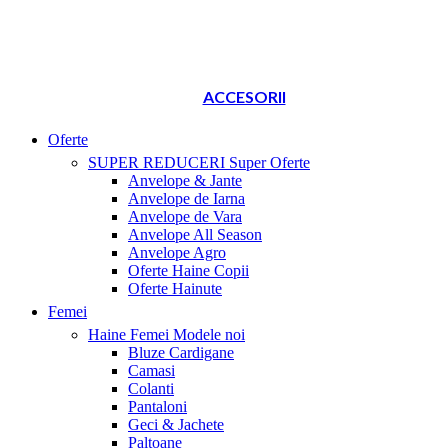
ACCESORII
Oferte
SUPER REDUCERI
Super Oferte
Anvelope & Jante
Anvelope de Iarna
Anvelope de Vara
Anvelope All Season
Anvelope Agro
Oferte Haine Copii
Oferte Hainute
Femei
Haine Femei
Modele noi
Bluze Cardigane
Camasi
Colanti
Pantaloni
Geci & Jachete
Paltoane