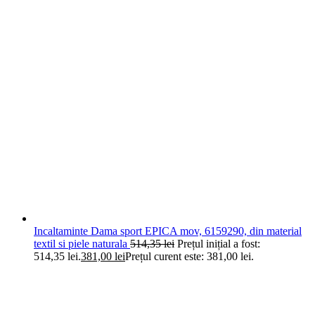
Incaltaminte Dama sport EPICA mov, 6159290, din material
textil si piele naturala
514,35
lei
Prețul inițial a fost:
514,35 lei.
381,00
lei
Prețul curent este: 381,00 lei.