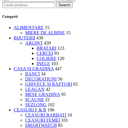
Search
Categorii
ALIMENTARE
15
MIERE DE ALBINE
15
BIJUTERII
439
ARGINT
439
BRATARI
123
CERCEI
93
COLIERE
120
INELE
103
CASA SI GRADINA
447
BANCI
34
DECORATIUNI
50
GHIVECE SI RAFTURI
65
LEAGAN
42
MESE GRADINA
95
SCAUNE
22
SEZLONG
102
CEASURI F & B
196
CEASURI BARBATI
10
CEASURI FEMEI
101
SMARTWATCH
85