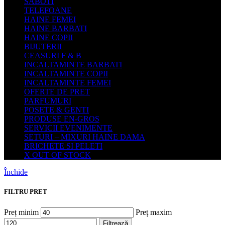
SABOTI
TELEFOANE
HAINE FEMEI
HAINE BARBATI
HAINE COPII
BIJUTERII
CEASURI F & B
INCALTAMINTE BARBATI
INCALTAMINTE COPII
INCALTAMINTE FEMEI
OFERTE DE PRET
PARFUMURI
POSETE & GENTI
PRODUSE EN-GROS
SERVICII EVENIMENTE
SETURI – MIXURI HAINE DAMA
BRICHETE SI PELETI
X OUT OF STOCK
Închide
FILTRU PRET
Preț minim
Preț maxim
Filtrează