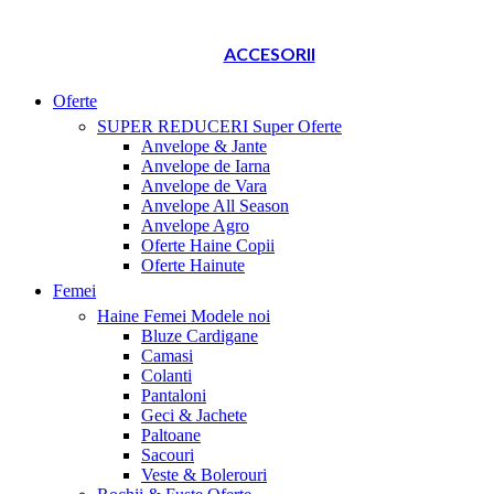
ACCESORII
Oferte
SUPER REDUCERI
Super Oferte
Anvelope & Jante
Anvelope de Iarna
Anvelope de Vara
Anvelope All Season
Anvelope Agro
Oferte Haine Copii
Oferte Hainute
Femei
Haine Femei
Modele noi
Bluze Cardigane
Camasi
Colanti
Pantaloni
Geci & Jachete
Paltoane
Sacouri
Veste & Bolerouri