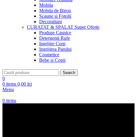
Mobila
Mobila de Birou
Scaune si Fotolii
Decoratiuni
CURATAT & SPALAT
Super Oferte
Produse Casnice
Detergenti Rufe
Ingrijire Corp
Ingrijirea Parului
Cosmetice
Bebe si Copii
Search
0
0
items
0,00
lei
Menu
0
items
Imbracaminte Sport adidas
Performance