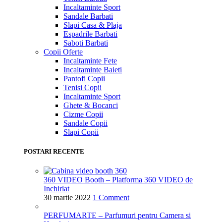
Incaltaminte Sport
Sandale Barbati
Slapi Casa & Plaja
Espadrile Barbati
Saboti Barbati
Copii
Oferte
Incaltaminte Fete
Incaltaminte Baieti
Pantofi Copii
Tenisi Copii
Incaltaminte Sport
Ghete & Bocanci
Cizme Copii
Sandale Copii
Slapi Copii
POSTARI RECENTE
360 VIDEO Booth – Platforma 360 VIDEO de
Inchiriat
30 martie 2022
1 Comment
PERFUMARTE – Parfumuri pentru Camera si