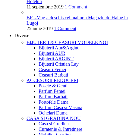
Hoteluri
11 septembrie 2019
1 Comment
BIG-Mag a deschis cel mai nou Magazin de Haine in
Lugoj
25 iunie 2019
1 Comment
Diverse
BIJUTERII & CEASURI
MODELE NOI
Bijuterii Aur&Argint
Bijuterii AUR
Bijuterii ARGINT
Bijuterii Cristian Lay
Ceasuri Femei
Ceasuri Barbati
ACCESORII
REDUCERI
Posete & Genti
Parfum Femei
Parfum Barbati
Portofele Dama
Parfum Casa si Masina
Ochelari Dama
CASA SI GRADINA
NOU
Casa si Gradina
Curatenie & Intretinere
Mobilier Gradina