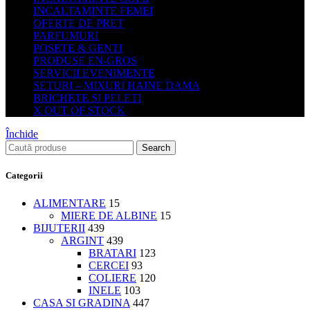
INCALTAMINTE FEMEI
OFERTE DE PRET
PARFUMURI
POSETE & GENTI
PRODUSE EN-GROS
SERVICII EVENIMENTE
SETURI – MIXURI HAINE DAMA
BRICHETE SI PELETI
X OUT OF STOCK
Închide
Search
Categorii
ALIMENTARE
15
MIERE DE ALBINE
15
BIJUTERII
439
ARGINT
439
BRATARI
123
CERCEI
93
COLIERE
120
INELE
103
CASA SI GRADINA
447