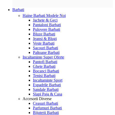
Barbati
Haine Barbati
Modele Noi
Jachete & Geci
Pantaloni Barbati
Pulovere Barbati
Bluze Barbati
Jeansi & Blugi
Veste Barbati
Sacouri Barbati
Paltoane Barbati
Incaltaminte
Super Oferte
Pantofi Barbati
Ghete Barbati
Bocanci Barbati
Tenisi Barbati
Incaltaminte Sport
Espadrile Barbati
Sandale Barbati
Slapi Paja & Casa
Accesorii
Diverse
Ceasuri Barbati
Parfumuri Barbati
Bijuterii Barbati