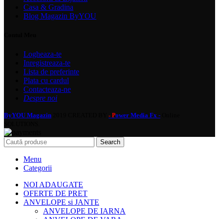
Casa & Gradina
Blog Magazin ByYOU
Contul Meu
Logheaza-te
Inregistreaza-te
Lista de preferinte
Plata cu cardul
Contacteaza-ne
Despre noi
ByYOU Magazin
2019 CREATED BY
ower Media Fx -
Online
- P
SOLUTIONS.
Search
Menu
Categorii
NOI ADAUGATE
OFERTE DE PRET
ANVELOPE si JANTE
ANVELOPE DE IARNA