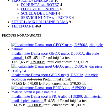
SERVICII EVENIMENTE
16
DJ NUNTA sau BOTEZ
4
FOTO VIDEO NUNTA
4
SCHELA DE LUMINI
4
SERVICII NUNTA sau BOTEZ
4
SETURI - MIXURI HAINE DAMA
9
TELEFOANE
469
PRODUSE NOU ADĂUGATE
Incaltaminte Dama sport GEOX maro, D6500A, din piele
naturala
1.051,65
lei
Prețul inițial a fost:
1.051,65 lei.
779,00
lei
Prețul curent este: 779,00 lei.
Incaltaminte Dama sport GEOX negri, D680JA, din piele
ecologica
781,65
lei
Prețul inițial a fost:
781,65 lei.
579,00
lei
Prețul curent este: 579,00 lei.
Incaltaminte Dama sport EPICA albi, 6159290, din material
textil si piele naturala
514,35
lei
Prețul inițial a fost:
514,35 lei.
381,00
lei
Prețul curent este: 381,00 lei.