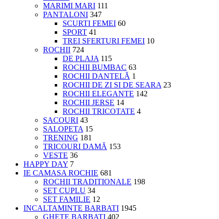
MARIMI MARI
111
PANTALONI
347
SCURTI FEMEI
60
SPORT
41
TREI SFERTURI FEMEI
10
ROCHII
724
DE PLAJA
115
ROCHII BUMBAC
63
ROCHII DANTELĂ
1
ROCHII DE ZI SI DE SEARA
23
ROCHII ELEGANTE
142
ROCHII JERSE
14
ROCHII TRICOTATE
4
SACOURI
43
SALOPETA
15
TRENING
181
TRICOURI DAMĂ
153
VESTE
36
HAPPY DAY
7
IE CAMASA ROCHIE
681
ROCHII TRADITIONALE
198
SET CUPLU
34
SET FAMILIE
12
INCALTAMINTE BARBATI
1945
GHETE BARBATI
402