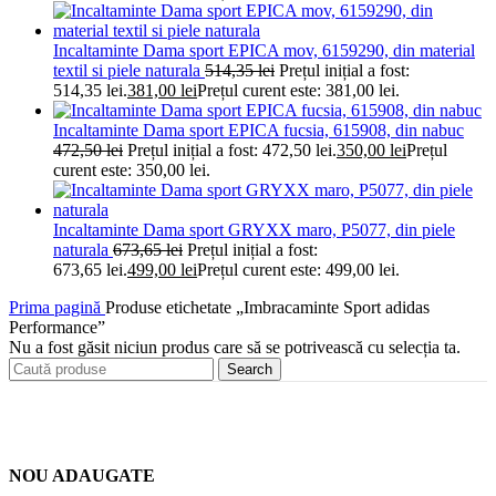
Incaltaminte Dama sport EPICA mov, 6159290, din material
textil si piele naturala
514,35
lei
Prețul inițial a fost:
514,35 lei.
381,00
lei
Prețul curent este: 381,00 lei.
Incaltaminte Dama sport EPICA fucsia, 615908, din nabuc
472,50
lei
Prețul inițial a fost: 472,50 lei.
350,00
lei
Prețul
curent este: 350,00 lei.
Incaltaminte Dama sport GRYXX maro, P5077, din piele
naturala
673,65
lei
Prețul inițial a fost:
673,65 lei.
499,00
lei
Prețul curent este: 499,00 lei.
Prima pagină
Produse etichetate „Imbracaminte Sport adidas
Performance”
Nu a fost găsit niciun produs care să se potrivească cu selecția ta.
Search
NOU ADAUGATE