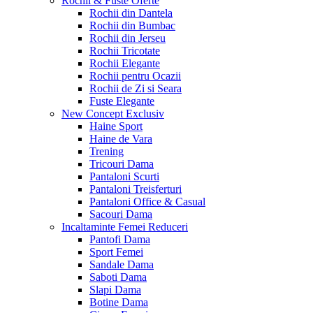
Rochii & Fuste
Oferte
Rochii din Dantela
Rochii din Bumbac
Rochii din Jerseu
Rochii Tricotate
Rochii Elegante
Rochii pentru Ocazii
Rochii de Zi si Seara
Fuste Elegante
New Concept
Exclusiv
Haine Sport
Haine de Vara
Trening
Tricouri Dama
Pantaloni Scurti
Pantaloni Treisferturi
Pantaloni Office & Casual
Sacouri Dama
Incaltaminte Femei
Reduceri
Pantofi Dama
Sport Femei
Sandale Dama
Saboti Dama
Slapi Dama
Botine Dama