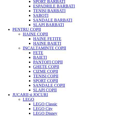
SPORT BARBATI
ESPADRILE BARBATI
TENISI BARBATI
SABOTI
SANDALE BARBATI
SLAPI BARBATI
PENTRU COPII
HAINE COPII
HAINE FETITE
HAINE BAIETI
INCALTAMINTE COPII
FETE
BAIETI
PANTOFI COPII
GHETE COPII
CIZME COPII
TENISI COPII
SPORT COPII
SANDALE COPII
SLAPI COPII
JUCARII si JOCURI
LEGO
LEGO Classic
LEGO City
LEGO Disney