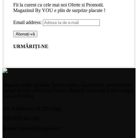
Fii la curent cu cele mai noi Oferte si Promotii.
Magazinul By YOU e plin de surprize placute !
Email address:
URMĂRIȚI-NE
Magazin online de haine, imbracaminte, incaltaminte, pentru femei,
barbati si copii. Oferte la Ceasuri, Bijuterii, Accesorii si Decoratiuni
Casa si Gradina
Str. N.Balcescu, nr. 22, Lugoj
Tel: 0722 584 931
E-mail: comenzi(@)byyou.ro