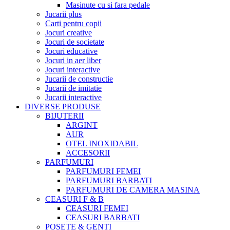
Masinute cu si fara pedale
Jucarii plus
Carti pentru copii
Jocuri creative
Jocuri de societate
Jocuri educative
Jocuri in aer liber
Jocuri interactive
Jucarii de constructie
Jucarii de imitatie
Jucarii interactive
DIVERSE PRODUSE
BIJUTERII
ARGINT
AUR
OTEL INOXIDABIL
ACCESORII
PARFUMURI
PARFUMURI FEMEI
PARFUMURI BARBATI
PARFUMURI DE CAMERA MASINA
CEASURI F & B
CEASURI FEMEI
CEASURI BARBATI
POSETE & GENTI