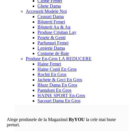
Cizme Femei
Ghete Dama
Accesorii
Modele Noi
Ceasuri Dama
Bijuterii Femei
Bijuterii Au & Ag
Produse Cristian Lay
Posete & Genti
Parfumuri Femei
Lenjerie Dama
Costume de Baie
Produse En-Gros
LA REDUCERE
Haine Femei
Haine Copii En Gros
Rochii En Gros
Jachete & Geci En Gros
Bluze Dama En Gros
Pantaloni En Gros
HAINE SPORT En-Gros
Sacouri Dama En Gros
Alege produsele de la Magazinul
ByYOU
la cele mai bune
preturi.