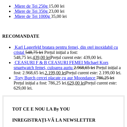
Miere de Tei 250g
15,00
lei
Miere de Tei 350g
23,00
lei
Miere de Tei 1000g
35,00
lei
RECOMANDATE
Karl Lagerfeld bratara pentru femei, din otel inoxidabil cu
cristal
548,75
lei
Prețul inițial a fost:
548,75 lei.
439,00
lei
Prețul curent este: 439,00 lei.
CEASURI F & B CEASURI FEMEI Michael Kors
smartwatch femei, culoarea auriu
2.968,65
lei
Prețul inițial a
fost: 2.968,65 lei.
2.199,00
lei
Prețul curent este: 2.199,00 lei.
Tory Burch cercei placate cu aur Moondance
786,25
lei
Prețul inițial a fost: 786,25 lei.
629,00
lei
Prețul curent este:
629,00 lei.
TOT CE E NOU LA By YOU
INREGISTRAȚI-VĂ LA NEWSLETTER