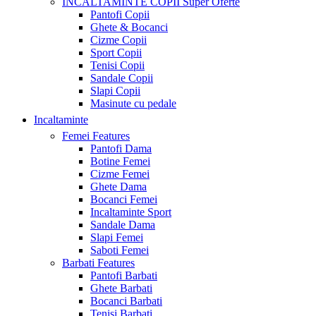
INCALTAMINTE COPII
Super Oferte
Pantofi Copii
Ghete & Bocanci
Cizme Copii
Sport Copii
Tenisi Copii
Sandale Copii
Slapi Copii
Masinute cu pedale
Incaltaminte
Femei
Features
Pantofi Dama
Botine Femei
Cizme Femei
Ghete Dama
Bocanci Femei
Incaltaminte Sport
Sandale Dama
Slapi Femei
Saboti Femei
Barbati
Features
Pantofi Barbati
Ghete Barbati
Bocanci Barbati
Tenisi Barbati