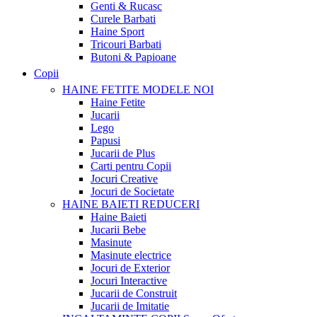
Genti & Rucasc
Curele Barbati
Haine Sport
Tricouri Barbati
Butoni & Papioane
Copii
HAINE FETITE
MODELE NOI
Haine Fetite
Jucarii
Lego
Papusi
Jucarii de Plus
Carti pentru Copii
Jocuri Creative
Jocuri de Societate
HAINE BAIETI
REDUCERI
Haine Baieti
Jucarii Bebe
Masinute
Masinute electrice
Jocuri de Exterior
Jocuri Interactive
Jucarii de Construit
Jucarii de Imitatie