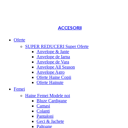
ACCESORII
Oferte
SUPER REDUCERI
Super Oferte
Anvelope & Jante
Anvelope de Iarna
Anvelope de Vara
Anvelope All Season
Anvelope Agro
Oferte Haine Copii
Oferte Hainute
Femei
Haine Femei
Modele noi
Bluze Cardigane
Camasi
Colanti
Pantaloni
Geci & Jachete
Paltoane