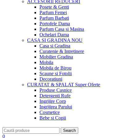
ACCESORII
REDUCERI
Posete & Genti
Parfum Femei
Parfum Barbati
Portofele Dama
Parfum Casa si Masina
Ochelari Dama
CASA SI GRADINA
NOU
Casa si Gradina
Curatenie & Intretinere
Mobilier Gradina
Mobila
Mobila de Birou
Scaune si Fotolii
Decoratiuni
CURATAT & SPALAT
Super Oferte
Produse Casnice
Detergenti Rufe
Ingrijire Corp
Ingrijirea Parului
Cosmetice
Bebe si Copii
Search
0