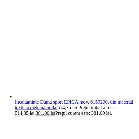
Incaltaminte Dama sport EPICA mov, 6159290, din material
textil si piele naturala
514,35
lei
Prețul inițial a fost:
514,35 lei.
381,00
lei
Prețul curent este: 381,00 lei.