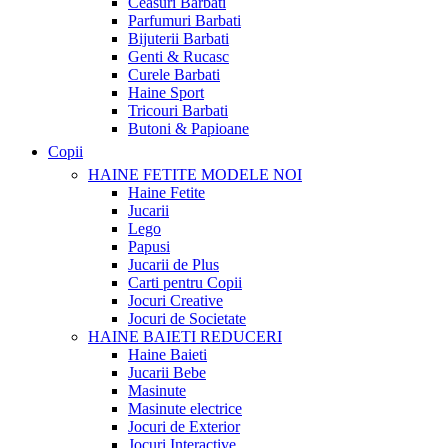
Ceasuri Barbati
Parfumuri Barbati
Bijuterii Barbati
Genti & Rucasc
Curele Barbati
Haine Sport
Tricouri Barbati
Butoni & Papioane
Copii
HAINE FETITE
MODELE NOI
Haine Fetite
Jucarii
Lego
Papusi
Jucarii de Plus
Carti pentru Copii
Jocuri Creative
Jocuri de Societate
HAINE BAIETI
REDUCERI
Haine Baieti
Jucarii Bebe
Masinute
Masinute electrice
Jocuri de Exterior
Jocuri Interactive