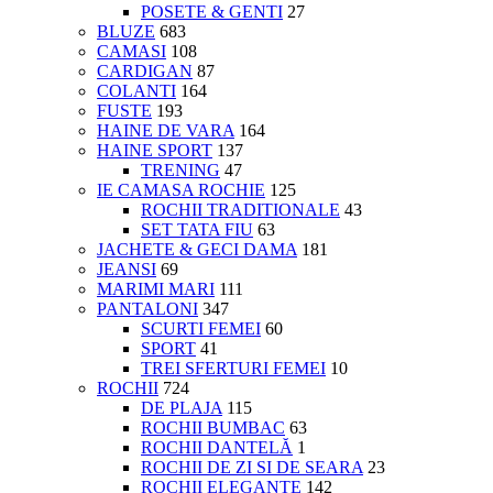
POSETE & GENTI
27
BLUZE
683
CAMASI
108
CARDIGAN
87
COLANTI
164
FUSTE
193
HAINE DE VARA
164
HAINE SPORT
137
TRENING
47
IE CAMASA ROCHIE
125
ROCHII TRADITIONALE
43
SET TATA FIU
63
JACHETE & GECI DAMA
181
JEANSI
69
MARIMI MARI
111
PANTALONI
347
SCURTI FEMEI
60
SPORT
41
TREI SFERTURI FEMEI
10
ROCHII
724
DE PLAJA
115
ROCHII BUMBAC
63
ROCHII DANTELĂ
1
ROCHII DE ZI SI DE SEARA
23
ROCHII ELEGANTE
142