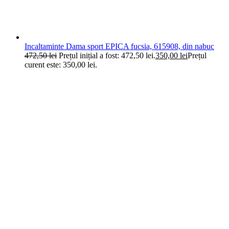
Incaltaminte Dama sport EPICA fucsia, 615908, din nabuc
472,50
lei
Prețul inițial a fost: 472,50 lei.
350,00
lei
Prețul
curent este: 350,00 lei.