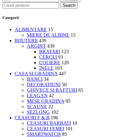
Search
Categorii
ALIMENTARE
15
MIERE DE ALBINE
15
BIJUTERII
439
ARGINT
439
BRATARI
123
CERCEI
93
COLIERE
120
INELE
103
CASA SI GRADINA
447
BANCI
34
DECORATIUNI
50
GHIVECE SI RAFTURI
65
LEAGAN
42
MESE GRADINA
95
SCAUNE
22
SEZLONG
102
CEASURI F & B
196
CEASURI BARBATI
10
CEASURI FEMEI
101
SMARTWATCH
85