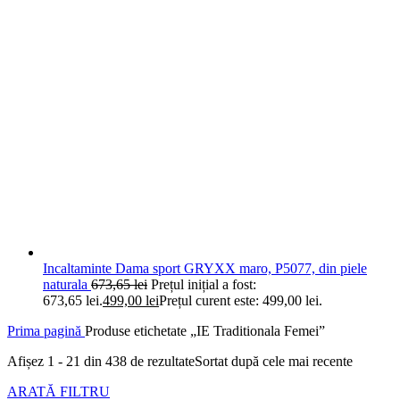
Incaltaminte Dama sport GRYXX maro, P5077, din piele
naturala
673,65
lei
Prețul inițial a fost:
673,65 lei.
499,00
lei
Prețul curent este: 499,00 lei.
Prima pagină
Produse etichetate „IE Traditionala Femei”
Afișez 1 - 21 din 438 de rezultate
Sortat după cele mai recente
ARATĂ FILTRU