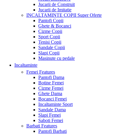
Jucarii de Construit
Jucarii de Imitatie
INCALTAMINTE COPII
Super Oferte
Pantofi Copii
Ghete & Bocanci
Cizme Copii
Sport Copii
Tenisi Copii
Sandale Copii
Slapi Copii
Masinute cu pedale
Incaltaminte
Femei
Features
Pantofi Dama
Botine Femei
Cizme Femei
Ghete Dama
Bocanci Femei
Incaltaminte Sport
Sandale Dama
Slapi Femei
Saboti Femei
Barbati
Features
Pantofi Barbati