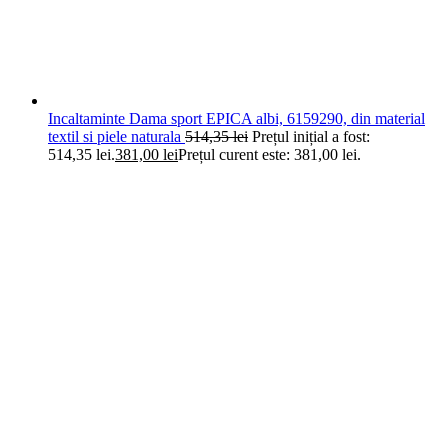
Incaltaminte Dama sport EPICA albi, 6159290, din material
textil si piele naturala
514,35
lei
Prețul inițial a fost:
514,35 lei.
381,00
lei
Prețul curent este: 381,00 lei.