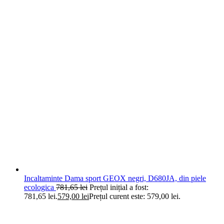
Incaltaminte Dama sport GEOX negri, D680JA, din piele
ecologica
781,65
lei
Prețul inițial a fost:
781,65 lei.
579,00
lei
Prețul curent este: 579,00 lei.