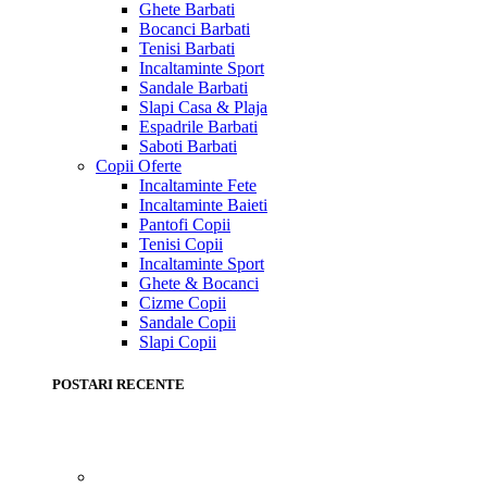
Ghete Barbati
Bocanci Barbati
Tenisi Barbati
Incaltaminte Sport
Sandale Barbati
Slapi Casa & Plaja
Espadrile Barbati
Saboti Barbati
Copii
Oferte
Incaltaminte Fete
Incaltaminte Baieti
Pantofi Copii
Tenisi Copii
Incaltaminte Sport
Ghete & Bocanci
Cizme Copii
Sandale Copii
Slapi Copii
POSTARI RECENTE