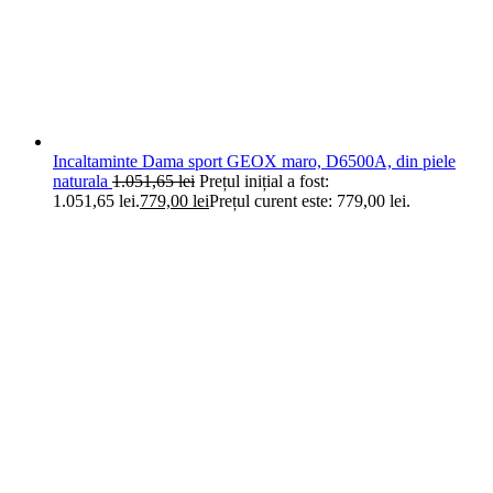
Incaltaminte Dama sport GEOX maro, D6500A, din piele
naturala
1.051,65
lei
Prețul inițial a fost:
1.051,65 lei.
779,00
lei
Prețul curent este: 779,00 lei.