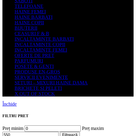
SABOTI
TELEFOANE
HAINE FEMEI
HAINE BARBATI
HAINE COPII
BIJUTERII
CEASURI F & B
INCALTAMINTE BARBATI
INCALTAMINTE COPII
INCALTAMINTE FEMEI
OFERTE DE PRET
PARFUMURI
POSETE & GENTI
PRODUSE EN-GROS
SERVICII EVENIMENTE
SETURI – MIXURI HAINE DAMA
BRICHETE SI PELETI
X OUT OF STOCK
Închide
FILTRU PRET
Preț minim
Preț maxim
Filtrează