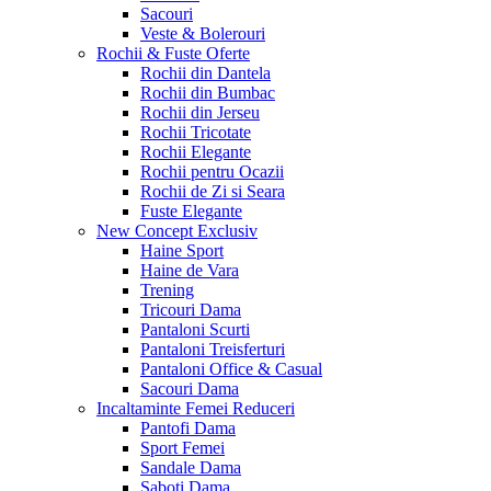
Sacouri
Veste & Bolerouri
Rochii & Fuste
Oferte
Rochii din Dantela
Rochii din Bumbac
Rochii din Jerseu
Rochii Tricotate
Rochii Elegante
Rochii pentru Ocazii
Rochii de Zi si Seara
Fuste Elegante
New Concept
Exclusiv
Haine Sport
Haine de Vara
Trening
Tricouri Dama
Pantaloni Scurti
Pantaloni Treisferturi
Pantaloni Office & Casual
Sacouri Dama
Incaltaminte Femei
Reduceri
Pantofi Dama
Sport Femei
Sandale Dama
Saboti Dama