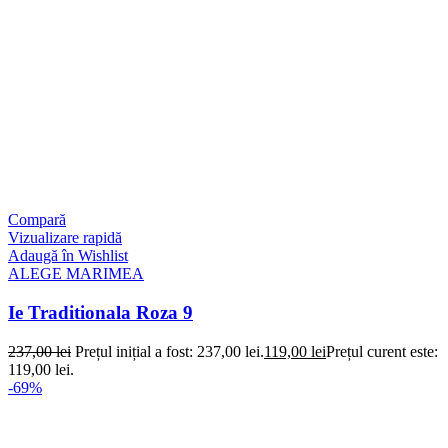
Compară
Vizualizare rapidă
Adaugă în Wishlist
ALEGE MARIMEA
Ie Traditionala Roza 9
237,00
lei
Prețul inițial a fost: 237,00 lei.
119,00
lei
Prețul curent este:
119,00 lei.
-69%