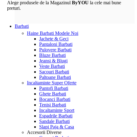
Alege produsele de la Magazinul
ByYOU
la cele mai bune
preturi.
Barbati
Haine Barbati
Modele Noi
Jachete & Geci
Pantaloni Barbati
Pulovere Barbati
Bluze Barbati
Jeansi & Blugi
Veste Barbati
Sacouri Barbati
Paltoane Barbati
Incaltaminte
Super Oferte
Pantofi Barbati
Ghete Barbati
Bocanci Barbati
Tenisi Barbati
Incaltaminte Sport
Espadrile Barbati
Sandale Barbati
Slapi Paja & Casa
Accesorii
Diverse