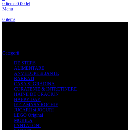
0
items
0,00
lei
Menu
0
items
IE Traditionala Femei
Categorii
DE STERS
ALIMENTARE
ANVELOPE si JANTE
BARBATI
CASA SI GRADINA
CURATENIE & INTRETINERE
HAINE DE CRACIUN
HAPPY DAY
IE CAMASA ROCHIE
JUCARII si JOCURI
LEGO Original
MOBILA
PANTALONI