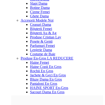
Slapi Dama
Botine Dama
Cizme Femei
Ghete Dama
Accesorii
Modele Noi
Ceasuri Dama
Bijuterii Femei
Bijuterii Au & Ag
Produse Cristian Lay
Posete & Genti
Parfumuri Femei
Lenjerie Dama
Costume de Baie
Produse En-Gros
LA REDUCERE
Haine Femei
Haine Copii En Gros
Rochii En Gros
Jachete & Geci En Gros
Bluze Dama En Gros
Pantaloni En Gros
HAINE SPORT En-Gros
Sacouri Dama En Gros