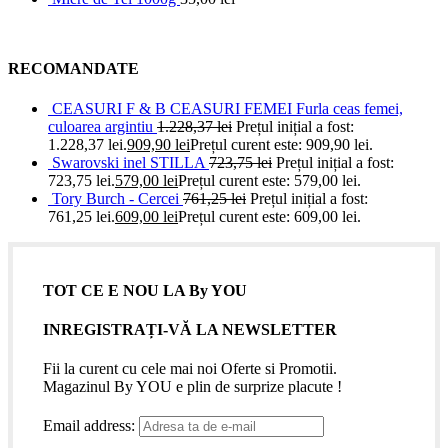
RECOMANDATE
CEASURI F & B CEASURI FEMEI Furla ceas femei,
culoarea argintiu
1.228,37
lei
Prețul inițial a fost:
1.228,37 lei.
909,90
lei
Prețul curent este: 909,90 lei.
Swarovski inel STILLA
723,75
lei
Prețul inițial a fost:
723,75 lei.
579,00
lei
Prețul curent este: 579,00 lei.
Tory Burch - Cercei
761,25
lei
Prețul inițial a fost:
761,25 lei.
609,00
lei
Prețul curent este: 609,00 lei.
TOT CE E NOU LA By YOU
INREGISTRAȚI-VĂ LA NEWSLETTER
Fii la curent cu cele mai noi Oferte si Promotii.
Magazinul By YOU e plin de surprize placute !
Email address: