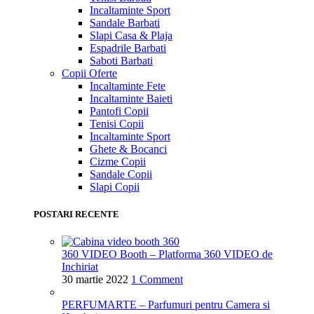
Incaltaminte Sport
Sandale Barbati
Slapi Casa & Plaja
Espadrile Barbati
Saboti Barbati
Copii
Oferte
Incaltaminte Fete
Incaltaminte Baieti
Pantofi Copii
Tenisi Copii
Incaltaminte Sport
Ghete & Bocanci
Cizme Copii
Sandale Copii
Slapi Copii
POSTARI RECENTE
360 VIDEO Booth – Platforma 360 VIDEO de
Inchiriat
30 martie 2022
1 Comment
PERFUMARTE – Parfumuri pentru Camera si