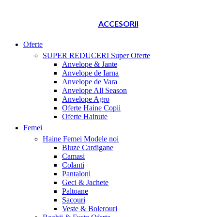
ACCESORII
Oferte
SUPER REDUCERI
Super Oferte
Anvelope & Jante
Anvelope de Iarna
Anvelope de Vara
Anvelope All Season
Anvelope Agro
Oferte Haine Copii
Oferte Hainute
Femei
Haine Femei
Modele noi
Bluze Cardigane
Camasi
Colanti
Pantaloni
Geci & Jachete
Paltoane
Sacouri
Veste & Bolerouri