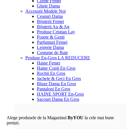
Cizme Femei
Ghete Dama
Accesorii
Modele Noi
Ceasuri Dama
Bijuterii Femei
Bijuterii Au & Ag
Produse Cristian Lay
Posete & Genti
Parfumuri Femei
Lenjerie Dama
Costume de Baie
Produse En-Gros
LA REDUCERE
Haine Femei
Haine Copii En Gros
Rochii En Gros
Jachete & Geci En Gros
Bluze Dama En Gros
Pantaloni En Gros
HAINE SPORT En-Gros
Sacouri Dama En Gros
Alege produsele de la Magazinul
ByYOU
la cele mai bune
preturi.