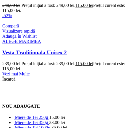
249,00
lei
Prețul inițial a fost: 249,00 lei.
115,00
lei
Prețul curent este:
115,00 lei.
-52%
Compară
Vizualizare rapidă
Adaugă în Wishlist
ALEGE MARIMEA
Vesta Traditionala Unisex 2
239,00
lei
Prețul inițial a fost: 239,00 lei.
115,00
lei
Prețul curent este:
115,00 lei.
Vezi mai Multe
Încarcă
NOU ADAUGATE
Miere de Tei 250g
15,00
lei
Miere de Tei 350g
23,00
lei
Miere de Tei 1000g
35,00
lei