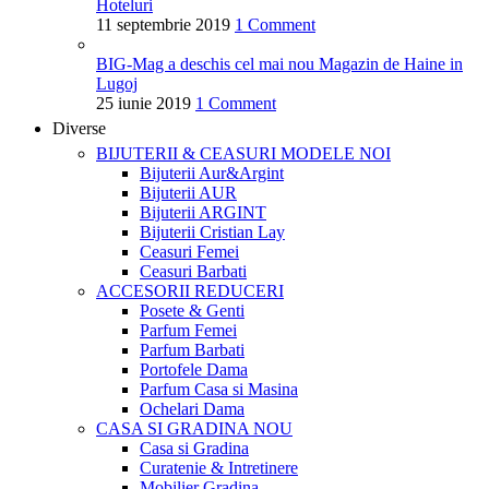
Hoteluri
11 septembrie 2019
1 Comment
BIG-Mag a deschis cel mai nou Magazin de Haine in
Lugoj
25 iunie 2019
1 Comment
Diverse
BIJUTERII & CEASURI
MODELE NOI
Bijuterii Aur&Argint
Bijuterii AUR
Bijuterii ARGINT
Bijuterii Cristian Lay
Ceasuri Femei
Ceasuri Barbati
ACCESORII
REDUCERI
Posete & Genti
Parfum Femei
Parfum Barbati
Portofele Dama
Parfum Casa si Masina
Ochelari Dama
CASA SI GRADINA
NOU
Casa si Gradina
Curatenie & Intretinere
Mobilier Gradina