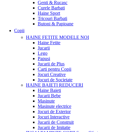
Genti & Rucasc
Curele Barbati
Haine Sport
Tricouri Barbati
Butoni & Papioane
Copii
HAINE FETITE
MODELE NOI
Haine Fetite
Jucarii
Lego
Papusi
Jucarii de Plus
Carti pentru Copii
Jocuri Creative
Jocuri de Societate
HAINE BAIETI
REDUCERI
Haine Baieti
Jucarii Bebe
Masinute
Masinute electrice
Jocuri de Exterior
Jocuri Interactive
Jucarii de Construit
Jucarii de Imitatie