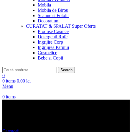
Mobila
Mobila de Birou
Scaune si Fotolii
Decoratiuni
CURATAT & SPALAT
Super Oferte
Produse Casnice
Detergenti Rufe
Ingrijire Corp
Ingrijirea Parului
Cosmetice
Bebe si Copii
Search
0
0
items
0,00
lei
Menu
0
items
Ie Traditionala
Categorii