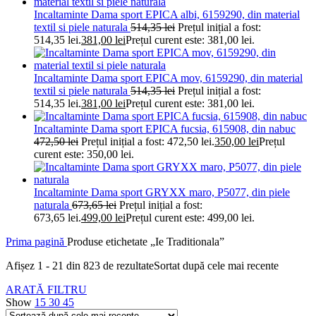
Incaltaminte Dama sport EPICA albi, 6159290, din material
textil si piele naturala
514,35
lei
Prețul inițial a fost:
514,35 lei.
381,00
lei
Prețul curent este: 381,00 lei.
Incaltaminte Dama sport EPICA mov, 6159290, din material
textil si piele naturala
514,35
lei
Prețul inițial a fost:
514,35 lei.
381,00
lei
Prețul curent este: 381,00 lei.
Incaltaminte Dama sport EPICA fucsia, 615908, din nabuc
472,50
lei
Prețul inițial a fost: 472,50 lei.
350,00
lei
Prețul
curent este: 350,00 lei.
Incaltaminte Dama sport GRYXX maro, P5077, din piele
naturala
673,65
lei
Prețul inițial a fost:
673,65 lei.
499,00
lei
Prețul curent este: 499,00 lei.
Prima pagină
Produse etichetate „Ie Traditionala”
Afișez 1 - 21 din 823 de rezultate
Sortat după cele mai recente
ARATĂ FILTRU
Show
15
30
45