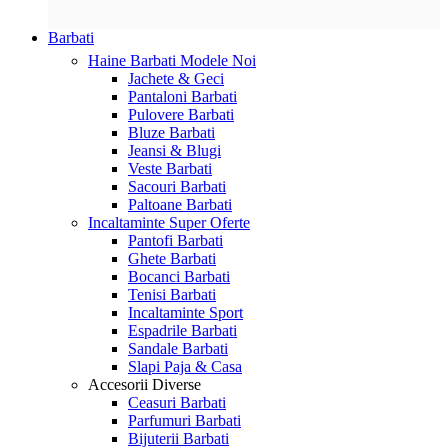
Barbati
Haine Barbati
Modele Noi
Jachete & Geci
Pantaloni Barbati
Pulovere Barbati
Bluze Barbati
Jeansi & Blugi
Veste Barbati
Sacouri Barbati
Paltoane Barbati
Incaltaminte
Super Oferte
Pantofi Barbati
Ghete Barbati
Bocanci Barbati
Tenisi Barbati
Incaltaminte Sport
Espadrile Barbati
Sandale Barbati
Slapi Paja & Casa
Accesorii
Diverse
Ceasuri Barbati
Parfumuri Barbati
Bijuterii Barbati