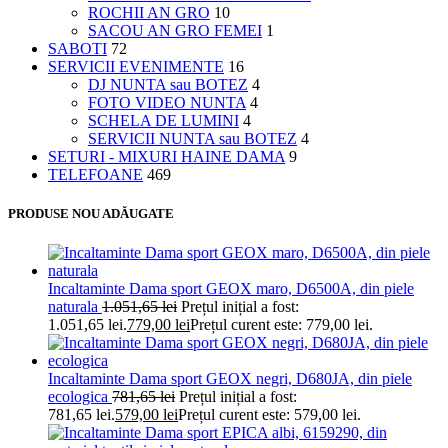
ROCHII AN GRO
10
SACOU AN GRO FEMEI
1
SABOTI
72
SERVICII EVENIMENTE
16
DJ NUNTA sau BOTEZ
4
FOTO VIDEO NUNTA
4
SCHELA DE LUMINI
4
SERVICII NUNTA sau BOTEZ
4
SETURI - MIXURI HAINE DAMA
9
TELEFOANE
469
PRODUSE NOU ADĂUGATE
Incaltaminte Dama sport GEOX maro, D6500A, din piele
naturala
1.051,65
lei
Prețul inițial a fost:
1.051,65 lei.
779,00
lei
Prețul curent este: 779,00 lei.
Incaltaminte Dama sport GEOX negri, D680JA, din piele
ecologica
781,65
lei
Prețul inițial a fost:
781,65 lei.
579,00
lei
Prețul curent este: 579,00 lei.