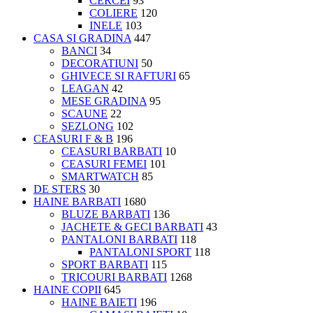
CERCEI
93
COLIERE
120
INELE
103
CASA SI GRADINA
447
BANCI
34
DECORATIUNI
50
GHIVECE SI RAFTURI
65
LEAGAN
42
MESE GRADINA
95
SCAUNE
22
SEZLONG
102
CEASURI F & B
196
CEASURI BARBATI
10
CEASURI FEMEI
101
SMARTWATCH
85
DE STERS
30
HAINE BARBATI
1680
BLUZE BARBATI
136
JACHETE & GECI BARBATI
43
PANTALONI BARBATI
118
PANTALONI SPORT
118
SPORT BARBATI
115
TRICOURI BARBATI
1268
HAINE COPII
645
HAINE BAIETI
196