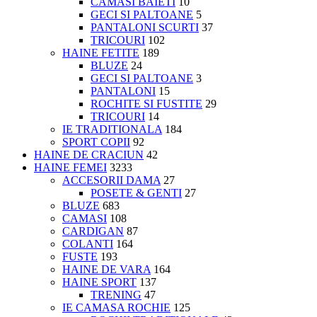
CAMASI BAIETI
10
GECI SI PALTOANE
5
PANTALONI SCURTI
37
TRICOURI
102
HAINE FETITE
189
BLUZE
24
GECI SI PALTOANE
3
PANTALONI
15
ROCHITE SI FUSTITE
29
TRICOURI
14
IE TRADITIONALA
184
SPORT COPII
92
HAINE DE CRACIUN
42
HAINE FEMEI
3233
ACCESORII DAMA
27
POSETE & GENTI
27
BLUZE
683
CAMASI
108
CARDIGAN
87
COLANTI
164
FUSTE
193
HAINE DE VARA
164
HAINE SPORT
137
TRENING
47
IE CAMASA ROCHIE
125