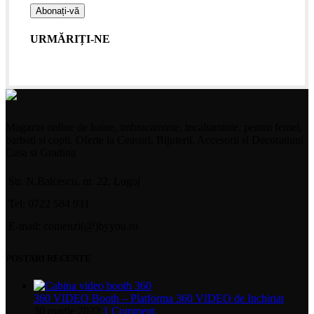
URMĂRIȚI-NE
Magazin online de haine, imbracaminte, incaltaminte, pentru femei,
barbati si copii. Oferte la Ceasuri, Bijuterii, Accesorii si Decoratiuni
Casa si Gradina
Str. N.Balcescu, nr. 22, Lugoj
Tel: 0722 584 931
E-mail: comenzi(@)byyou.ro
POSTARI RECENTE
360 VIDEO Booth – Platforma 360 VIDEO de Inchiriat
30 martie 2022
1 Comment