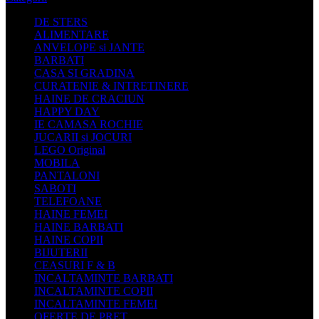
DE STERS
ALIMENTARE
ANVELOPE si JANTE
BARBATI
CASA SI GRADINA
CURATENIE & INTRETINERE
HAINE DE CRACIUN
HAPPY DAY
IE CAMASA ROCHIE
JUCARII si JOCURI
LEGO Original
MOBILA
PANTALONI
SABOTI
TELEFOANE
HAINE FEMEI
HAINE BARBATI
HAINE COPII
BIJUTERII
CEASURI F & B
INCALTAMINTE BARBATI
INCALTAMINTE COPII
INCALTAMINTE FEMEI
OFERTE DE PRET