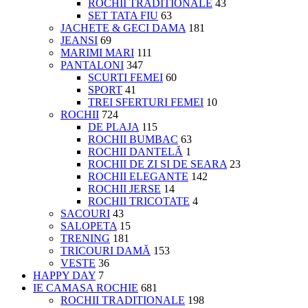
ROCHII TRADITIONALE
43
SET TATA FIU
63
JACHETE & GECI DAMA
181
JEANSI
69
MARIMI MARI
111
PANTALONI
347
SCURTI FEMEI
60
SPORT
41
TREI SFERTURI FEMEI
10
ROCHII
724
DE PLAJA
115
ROCHII BUMBAC
63
ROCHII DANTELĂ
1
ROCHII DE ZI SI DE SEARA
23
ROCHII ELEGANTE
142
ROCHII JERSE
14
ROCHII TRICOTATE
4
SACOURI
43
SALOPETA
15
TRENING
181
TRICOURI DAMĂ
153
VESTE
36
HAPPY DAY
7
IE CAMASA ROCHIE
681
ROCHII TRADITIONALE
198