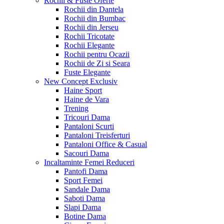
Rochii & Fuste
Oferte
Rochii din Dantela
Rochii din Bumbac
Rochii din Jerseu
Rochii Tricotate
Rochii Elegante
Rochii pentru Ocazii
Rochii de Zi si Seara
Fuste Elegante
New Concept
Exclusiv
Haine Sport
Haine de Vara
Trening
Tricouri Dama
Pantaloni Scurti
Pantaloni Treisferturi
Pantaloni Office & Casual
Sacouri Dama
Incaltaminte Femei
Reduceri
Pantofi Dama
Sport Femei
Sandale Dama
Saboti Dama
Slapi Dama
Botine Dama