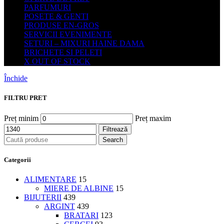
PARFUMURI
POSETE & GENTI
PRODUSE EN-GROS
SERVICII EVENIMENTE
SETURI – MIXURI HAINE DAMA
BRICHETE SI PELETI
X OUT OF STOCK
Închide
FILTRU PRET
Preț minim
Preț maxim
Filtrează
Search
Categorii
ALIMENTARE
15
MIERE DE ALBINE
15
BIJUTERII
439
ARGINT
439
BRATARI
123