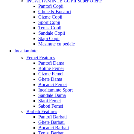
INCALTAMINTE COPII
Super Oferte
Pantofi Copii
Ghete & Bocanci
Cizme Copii
Sport Copii
Tenisi Copii
Sandale Copii
Slapi Copii
Masinute cu pedale
Incaltaminte
Femei
Features
Pantofi Dama
Botine Femei
Cizme Femei
Ghete Dama
Bocanci Femei
Incaltaminte Sport
Sandale Dama
Slapi Femei
Saboti Femei
Barbati
Features
Pantofi Barbati
Ghete Barbati
Bocanci Barbati
Tenisi Barbati