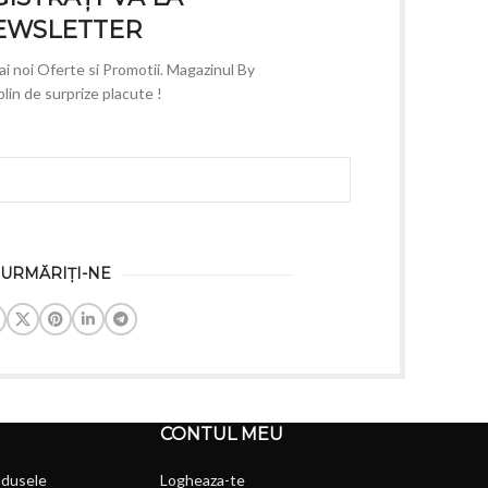
EWSLETTER
mai noi Oferte si Promotii. Magazinul By
lin de surprize placute !
URMĂRIȚI-NE
CONTUL MEU
odusele
Logheaza-te