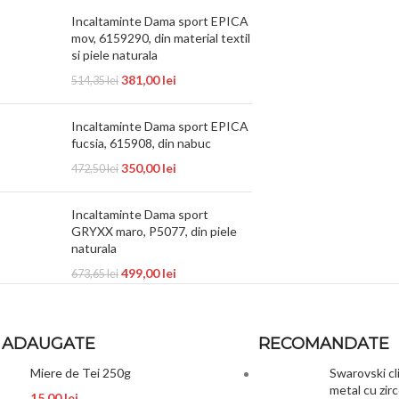
Incaltaminte Dama sport EPICA
mov, 6159290, din material textil
si piele naturala
381,00
lei
514,35
lei
Incaltaminte Dama sport EPICA
fucsia, 615908, din nabuc
350,00
lei
472,50
lei
Incaltaminte Dama sport
GRYXX maro, P5077, din piele
naturala
499,00
lei
673,65
lei
 ADAUGATE
RECOMANDATE
Miere de Tei 250g
Swarovski cl
metal cu zi
15,00
lei