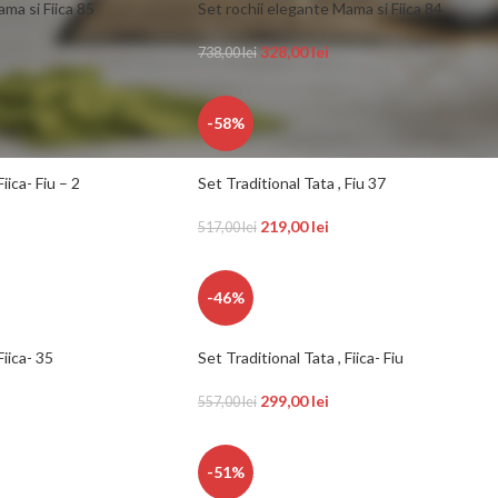
ma si Fiica 85
Set rochii elegante Mama si Fiica 84
328,00
lei
738,00
lei
-58%
iica- Fiu – 2
Set Traditional Tata , Fiu 37
219,00
lei
517,00
lei
-46%
Fiica- 35
Set Traditional Tata , Fiica- Fiu
299,00
lei
557,00
lei
-51%