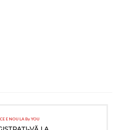
CE E NOU LA By YOU
ISTRAȚI-VĂ LA