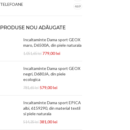
TELEFOANE
469
PRODUSE NOU ADĂUGATE
Incaltaminte Dama sport GEOX
maro, D6500A, din piele naturala
779,00
lei
1.051,65
lei
Incaltaminte Dama sport GEOX
negri, D680JA, din piele
ecologica
579,00
lei
781,65
lei
Incaltaminte Dama sport EPICA
albi, 6159290, din material textil
si piele naturala
381,00
lei
514,35
lei