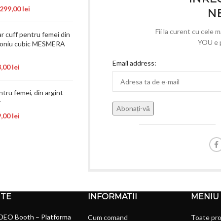
.299,00
lei
N
Fii la curent cu cele 
r cuff pentru femei din
YOU e p
rconiu cubic MESMERA
Email address:
8,00
lei
ntru femei, din argint
r
9,00
lei
NTE
INFORMATII
MENIU
DEO Booth – Platforma
Cum comand
Toate pr