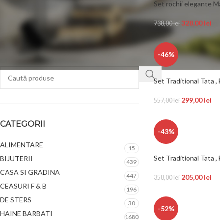
Set rochii elegante Ma
328,00
lei
738,00
lei
FILTREAZĂ
-46%
Set Traditional Tata , F
299,00
lei
557,00
lei
CATEGORII
-43%
ALIMENTARE
15
Set Traditional Tata , 
BIJUTERII
439
CASA SI GRADINA
447
205,00
lei
358,00
lei
CEASURI F & B
196
DE STERS
30
-52%
HAINE BARBATI
1680