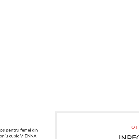
TOT 
ips pentru femei din
rconiu cubic VIENNA
INREG