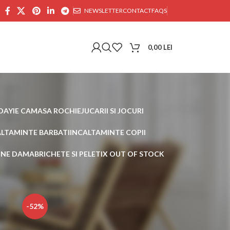
NEWSLETTER
CONTACT
FAQS
0,00
LEI
DAY
IE CAMASA ROCHIE
JUCARII SI JOCURI
ALTAMINTE BARBATI
INCALTAMINTE COPII
AINE DAMA
BRICHETE SI PELETI
X OUT OF STOCK
30
45
-52%