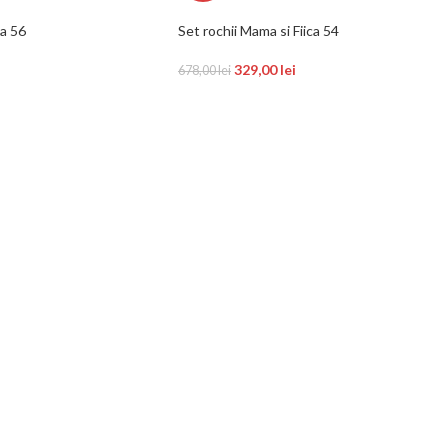
ca 56
Set rochii Mama si Fiica 54
329,00
lei
678,00
lei