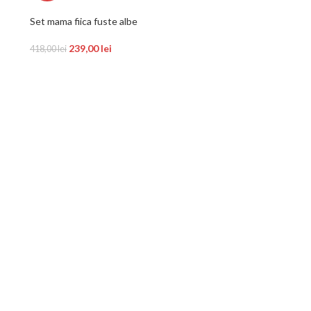
Set mama fiica fuste albe
239,00
lei
418,00
lei