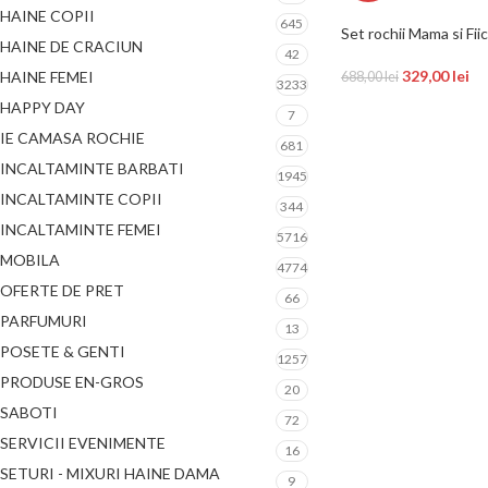
HAINE COPII
645
Set rochii Mama si Fii
HAINE DE CRACIUN
42
329,00
lei
HAINE FEMEI
688,00
lei
3233
HAPPY DAY
7
IE CAMASA ROCHIE
681
INCALTAMINTE BARBATI
1945
INCALTAMINTE COPII
344
INCALTAMINTE FEMEI
5716
MOBILA
4774
OFERTE DE PRET
66
PARFUMURI
13
POSETE & GENTI
1257
PRODUSE EN-GROS
20
SABOTI
72
SERVICII EVENIMENTE
16
SETURI - MIXURI HAINE DAMA
9