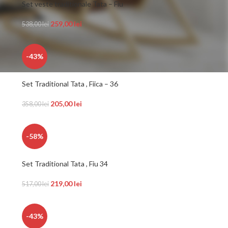
Set veste traditionale Tata – Fiu
259,00
lei
538,00
lei
-43%
Set Traditional Tata , Fiica – 36
205,00
lei
358,00
lei
-58%
Set Traditional Tata , Fiu 34
219,00
lei
517,00
lei
-43%