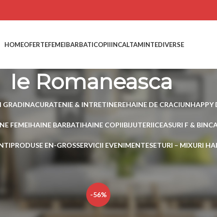
HOME
OFERTE
FEMEI
BARBATI
COPII
INCALTAMINTE
DIVERSE
Ie Romaneasca
I GRADINA
CURATENIE & INTRETINERE
HAINE DE CRACIUN
HAPPY 
NE FEMEI
HAINE BARBATI
HAINE COPII
BIJUTERII
CEASURI F & B
INC
NTI
PRODUSE EN-GROS
SERVICII EVENIMENTE
SETURI – MIXURI H
 etichetate „Ie Romaneasca”
Show
15
-56%