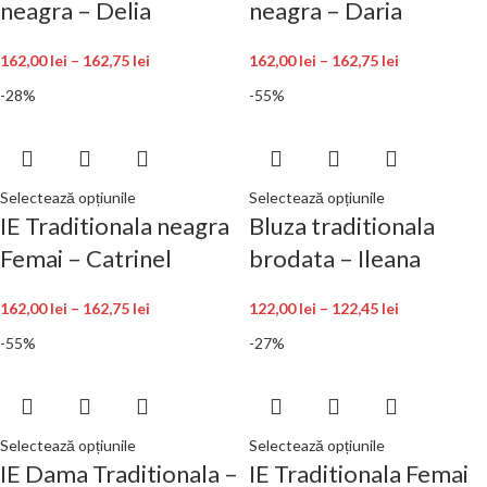
neagra – Delia
neagra – Daria
162,00
lei
–
162,75
lei
162,00
lei
–
162,75
lei
-28%
-55%
Selectează opțiunile
Selectează opțiunile
IE Traditionala neagra
Bluza traditionala
Femai – Catrinel
brodata – Ileana
162,00
lei
–
162,75
lei
122,00
lei
–
122,45
lei
-55%
-27%
Selectează opțiunile
Selectează opțiunile
IE Dama Traditionala –
IE Traditionala Femai