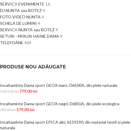
SERVICII EVENIMENTE
16
DJ NUNTA sau BOTEZ
4
FOTO VIDEO NUNTA
4
SCHELA DE LUMINI
4
SERVICII NUNTA sau BOTEZ
4
SETURI - MIXURI HAINE DAMA
9
TELEFOANE
469
PRODUSE NOU ADĂUGATE
Incaltaminte Dama sport GEOX maro, D6500A, din piele naturala
779,00
lei
1.051,65
lei
Incaltaminte Dama sport GEOX negri, D680JA, din piele ecologica
579,00
lei
781,65
lei
Incaltaminte Dama sport EPICA albi, 6159290, din material textil si piele
naturala