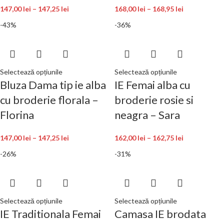
147,00
lei
–
147,25
lei
168,00
lei
–
168,95
lei
-43%
-36%
Selectează opțiunile
Selectează opțiunile
Bluza Dama tip ie alba
IE Femai alba cu
cu broderie florala –
broderie rosie si
Florina
neagra – Sara
147,00
lei
–
147,25
lei
162,00
lei
–
162,75
lei
-26%
-31%
Selectează opțiunile
Selectează opțiunile
IE Traditionala Femai
Camasa IE brodata