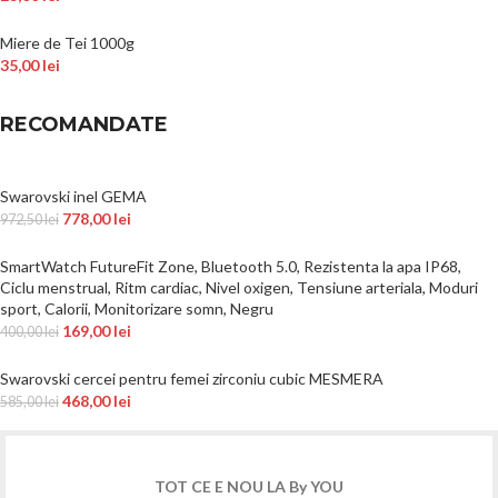
Miere de Tei 1000g
35,00
lei
RECOMANDATE
Swarovski inel GEMA
778,00
lei
972,50
lei
SmartWatch FutureFit Zone, Bluetooth 5.0, Rezistenta la apa IP68,
Ciclu menstrual, Ritm cardiac, Nivel oxigen, Tensiune arteriala, Moduri
sport, Calorii, Monitorizare somn, Negru
169,00
lei
400,00
lei
Swarovski cercei pentru femei zirconiu cubic MESMERA
468,00
lei
585,00
lei
TOT CE E NOU LA By YOU