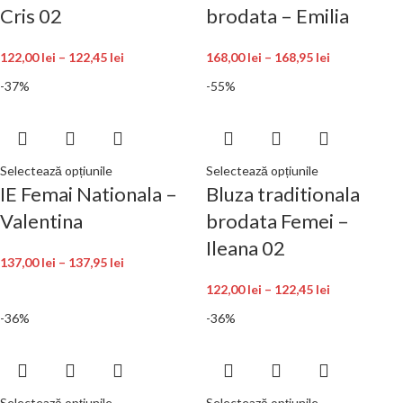
Cris 02
brodata – Emilia
122,00
lei
–
122,45
lei
168,00
lei
–
168,95
lei
-37%
-55%
Selectează opțiunile
Selectează opțiunile
IE Femai Nationala –
Bluza traditionala
Valentina
brodata Femei –
Ileana 02
137,00
lei
–
137,95
lei
122,00
lei
–
122,45
lei
-36%
-36%
Selectează opțiunile
Selectează opțiunile