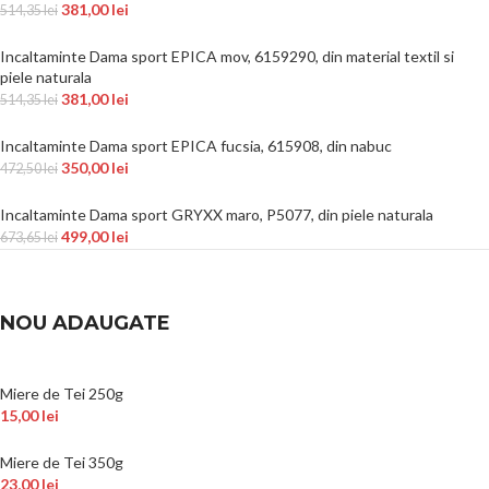
381,00
lei
514,35
lei
Incaltaminte Dama sport EPICA mov, 6159290, din material textil si
piele naturala
381,00
lei
514,35
lei
Incaltaminte Dama sport EPICA fucsia, 615908, din nabuc
350,00
lei
472,50
lei
Incaltaminte Dama sport GRYXX maro, P5077, din piele naturala
499,00
lei
673,65
lei
NOU ADAUGATE
Miere de Tei 250g
15,00
lei
Miere de Tei 350g
23,00
lei