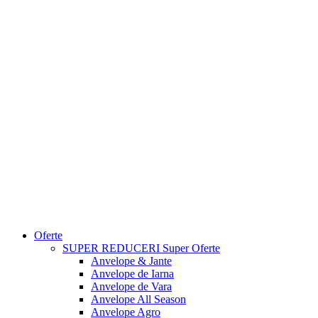
Oferte
SUPER REDUCERI
Super Oferte
Anvelope & Jante
Anvelope de Iarna
Anvelope de Vara
Anvelope All Season
Anvelope Agro