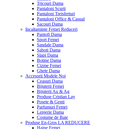
Tricouri Dama
Pantaloni Scurti
Pantaloni Treisferturi
Pantaloni Office & Casual
Sacouri Dama
Incaltaminte Femei
Reduceri
Pantofi Dama
Sport Femei
Sandale Dama
Saboti Dama
Slapi Dama
Botine Dama
Cizme Femei
Ghete Dama
Accesorii
Modele Noi
Ceasuri Dama
Bijuterii Femei
Bijuterii Au & Ag
Produse Cristian Lay
Posete & Genti
Parfumuri Femei
Lenjerie Dama
Costume de Baie
Produse En-Gros
LA REDUCERE
Haine Femei