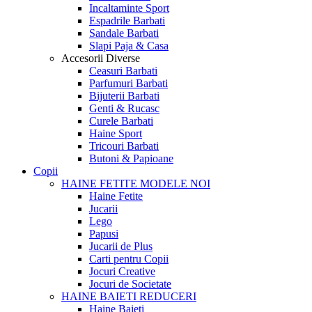
Incaltaminte Sport
Espadrile Barbati
Sandale Barbati
Slapi Paja & Casa
Accesorii
Diverse
Ceasuri Barbati
Parfumuri Barbati
Bijuterii Barbati
Genti & Rucasc
Curele Barbati
Haine Sport
Tricouri Barbati
Butoni & Papioane
Copii
HAINE FETITE
MODELE NOI
Haine Fetite
Jucarii
Lego
Papusi
Jucarii de Plus
Carti pentru Copii
Jocuri Creative
Jocuri de Societate
HAINE BAIETI
REDUCERI
Haine Baieti