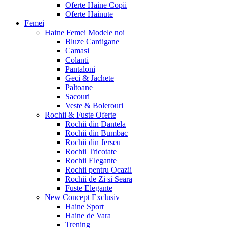
Oferte Haine Copii
Oferte Hainute
Femei
Haine Femei
Modele noi
Bluze Cardigane
Camasi
Colanti
Pantaloni
Geci & Jachete
Paltoane
Sacouri
Veste & Bolerouri
Rochii & Fuste
Oferte
Rochii din Dantela
Rochii din Bumbac
Rochii din Jerseu
Rochii Tricotate
Rochii Elegante
Rochii pentru Ocazii
Rochii de Zi si Seara
Fuste Elegante
New Concept
Exclusiv
Haine Sport
Haine de Vara
Trening