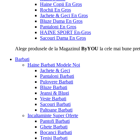
Haine Copii En Gros
Rochii En Gros
Jachete & Geci En Gros
Bluze Dama En Gros
Pantaloni En Gros
HAINE SPORT En-Gros
Sacouri Dama En Gros
Alege produsele de la Magazinul
ByYOU
la cele mai bune pret
Barbati
Haine Barbati
Modele Noi
Jachete & Geci
Pantaloni Barbati
Pulovere Barbati
Bluze Barbati
Jeansi & Blugi
Veste Barbati
Sacouri Barbati
Paltoane Barbati
Incaltaminte
Super Oferte
Pantofi Barbati
Ghete Barbati
Bocanci Barbati
Tenisi Barbati