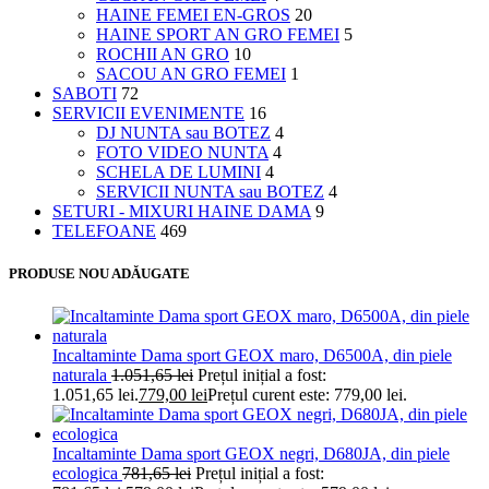
HAINE FEMEI EN-GROS
20
HAINE SPORT AN GRO FEMEI
5
ROCHII AN GRO
10
SACOU AN GRO FEMEI
1
SABOTI
72
SERVICII EVENIMENTE
16
DJ NUNTA sau BOTEZ
4
FOTO VIDEO NUNTA
4
SCHELA DE LUMINI
4
SERVICII NUNTA sau BOTEZ
4
SETURI - MIXURI HAINE DAMA
9
TELEFOANE
469
PRODUSE NOU ADĂUGATE
Incaltaminte Dama sport GEOX maro, D6500A, din piele
naturala
1.051,65
lei
Prețul inițial a fost:
1.051,65 lei.
779,00
lei
Prețul curent este: 779,00 lei.
Incaltaminte Dama sport GEOX negri, D680JA, din piele
ecologica
781,65
lei
Prețul inițial a fost: