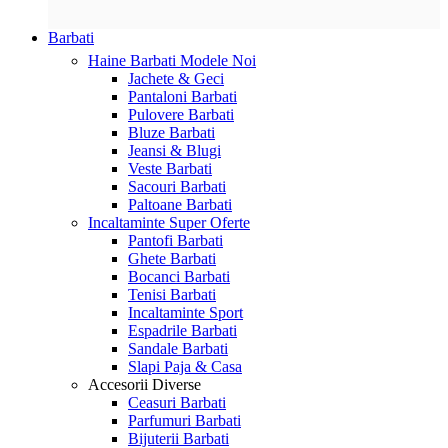
Barbati
Haine Barbati
Modele Noi
Jachete & Geci
Pantaloni Barbati
Pulovere Barbati
Bluze Barbati
Jeansi & Blugi
Veste Barbati
Sacouri Barbati
Paltoane Barbati
Incaltaminte
Super Oferte
Pantofi Barbati
Ghete Barbati
Bocanci Barbati
Tenisi Barbati
Incaltaminte Sport
Espadrile Barbati
Sandale Barbati
Slapi Paja & Casa
Accesorii
Diverse
Ceasuri Barbati
Parfumuri Barbati
Bijuterii Barbati