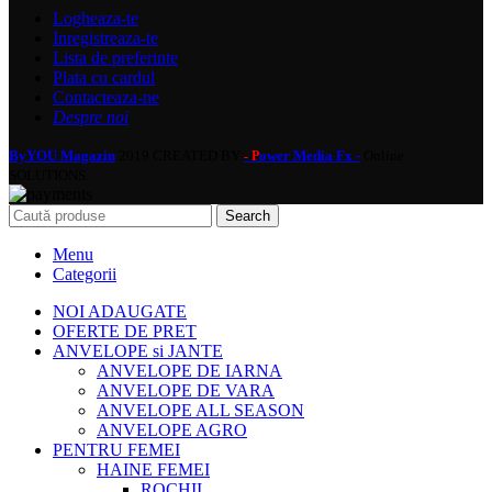
Logheaza-te
Inregistreaza-te
Lista de preferinte
Plata cu cardul
Contacteaza-ne
Despre noi
ByYOU Magazin
2019 CREATED BY
ower Media Fx -
Online
- P
SOLUTIONS.
Search
Menu
Categorii
NOI ADAUGATE
OFERTE DE PRET
ANVELOPE si JANTE
ANVELOPE DE IARNA
ANVELOPE DE VARA
ANVELOPE ALL SEASON
ANVELOPE AGRO
PENTRU FEMEI
HAINE FEMEI
ROCHII