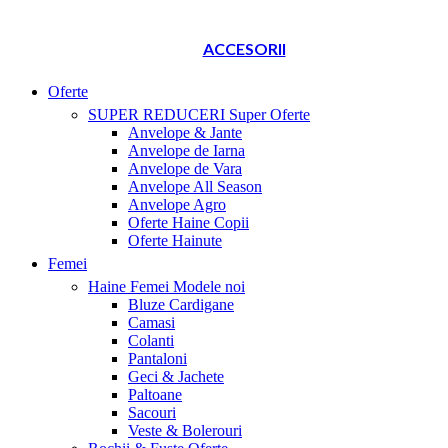
ACCESORII
Oferte
SUPER REDUCERI
Super Oferte
Anvelope & Jante
Anvelope de Iarna
Anvelope de Vara
Anvelope All Season
Anvelope Agro
Oferte Haine Copii
Oferte Hainute
Femei
Haine Femei
Modele noi
Bluze Cardigane
Camasi
Colanti
Pantaloni
Geci & Jachete
Paltoane
Sacouri
Veste & Bolerouri