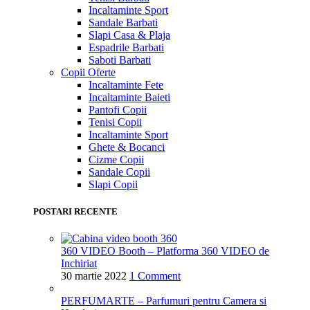
Incaltaminte Sport
Sandale Barbati
Slapi Casa & Plaja
Espadrile Barbati
Saboti Barbati
Copii
Oferte
Incaltaminte Fete
Incaltaminte Baieti
Pantofi Copii
Tenisi Copii
Incaltaminte Sport
Ghete & Bocanci
Cizme Copii
Sandale Copii
Slapi Copii
POSTARI RECENTE
360 VIDEO Booth – Platforma 360 VIDEO de
Inchiriat
30 martie 2022
1 Comment
PERFUMARTE – Parfumuri pentru Camera si