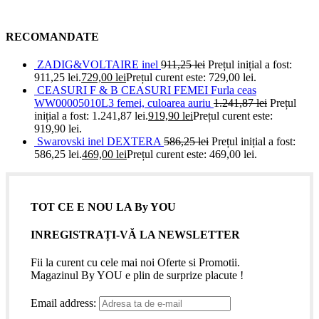
RECOMANDATE
ZADIG&VOLTAIRE inel
911,25
lei
Prețul inițial a fost:
911,25 lei.
729,00
lei
Prețul curent este: 729,00 lei.
CEASURI F & B CEASURI FEMEI Furla ceas
WW00005010L3 femei, culoarea auriu
1.241,87
lei
Prețul
inițial a fost: 1.241,87 lei.
919,90
lei
Prețul curent este:
919,90 lei.
Swarovski inel DEXTERA
586,25
lei
Prețul inițial a fost:
586,25 lei.
469,00
lei
Prețul curent este: 469,00 lei.
TOT CE E NOU LA By YOU
INREGISTRAȚI-VĂ LA NEWSLETTER
Fii la curent cu cele mai noi Oferte si Promotii.
Magazinul By YOU e plin de surprize placute !
Email address: