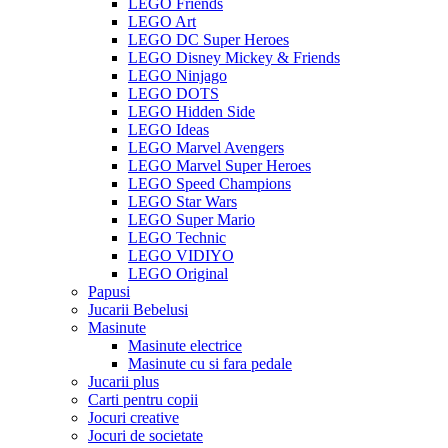
LEGO Friends
LEGO Art
LEGO DC Super Heroes
LEGO Disney Mickey & Friends
LEGO Ninjago
LEGO DOTS
LEGO Hidden Side
LEGO Ideas
LEGO Marvel Avengers
LEGO Marvel Super Heroes
LEGO Speed Champions
LEGO Star Wars
LEGO Super Mario
LEGO Technic
LEGO VIDIYO
LEGO Original
Papusi
Jucarii Bebelusi
Masinute
Masinute electrice
Masinute cu si fara pedale
Jucarii plus
Carti pentru copii
Jocuri creative
Jocuri de societate