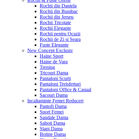
Rochii & Fuste
Oferte
Rochii din Dantela
Rochii din Bumbac
Rochii din Jerseu
Rochii Tricotate
Rochii Elegante
Rochii pentru Ocazii
Rochii de Zi si Seara
Fuste Elegante
New Concept
Exclusiv
Haine Sport
Haine de Vara
Trening
Tricouri Dama
Pantaloni Scurti
Pantaloni Treisferturi
Pantaloni Office & Casual
Sacouri Dama
Incaltaminte Femei
Reduceri
Pantofi Dama
Sport Femei
Sandale Dama
Saboti Dama
Slapi Dama
Botine Dama