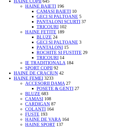
HAINE COPII
645
HAINE BAIETI
196
CAMASI BAIETI
10
GECI SI PALTOANE
5
PANTALONI SCURTI
37
TRICOURI
102
HAINE FETITE
189
BLUZE
24
GECI SI PALTOANE
3
PANTALONI
15
ROCHITE SI FUSTITE
29
TRICOURI
14
IE TRADITIONALA
184
SPORT COPII
92
HAINE DE CRACIUN
42
HAINE FEMEI
3233
ACCESORII DAMA
27
POSETE & GENTI
27
BLUZE
683
CAMASI
108
CARDIGAN
87
COLANTI
164
FUSTE
193
HAINE DE VARA
164
HAINE SPORT
137