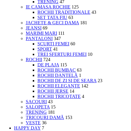
TRENING
47
IE CAMASA ROCHIE
125
ROCHII TRADITIONALE
43
SET TATA FIU
63
JACHETE & GECI DAMA
181
JEANSI
69
MARIMI MARI
111
PANTALONI
347
SCURTI FEMEI
60
SPORT
41
TREI SFERTURI FEMEI
10
ROCHII
724
DE PLAJA
115
ROCHII BUMBAC
63
ROCHII DANTELĂ
1
ROCHII DE ZI SI DE SEARA
23
ROCHII ELEGANTE
142
ROCHII JERSE
14
ROCHII TRICOTATE
4
SACOURI
43
SALOPETA
15
TRENING
181
TRICOURI DAMĂ
153
VESTE
36
HAPPY DAY
7