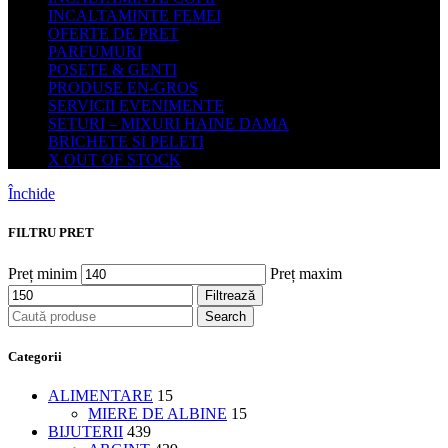
INCALTAMINTE FEMEI
OFERTE DE PRET
PARFUMURI
POSETE & GENTI
PRODUSE EN-GROS
SERVICII EVENIMENTE
SETURI – MIXURI HAINE DAMA
BRICHETE SI PELETI
X OUT OF STOCK
Închide
FILTRU PRET
Preț minim
Preț maxim
Filtrează
Search
Categorii
ALIMENTARE
15
MIERE DE ALBINE
15
BIJUTERII
439