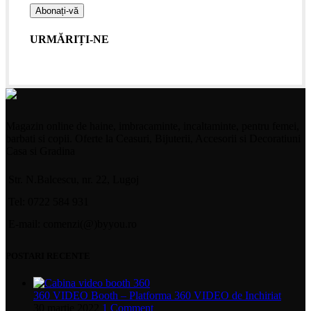
URMĂRIȚI-NE
Magazin online de haine, imbracaminte, incaltaminte, pentru femei,
barbati si copii. Oferte la Ceasuri, Bijuterii, Accesorii si Decoratiuni
Casa si Gradina
Str. N.Balcescu, nr. 22, Lugoj
Tel: 0722 584 931
E-mail: comenzi(@)byyou.ro
POSTARI RECENTE
360 VIDEO Booth – Platforma 360 VIDEO de Inchiriat
30 martie 2022
1 Comment