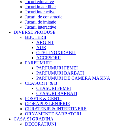
Jocuri educative
Jocuri in aer liber
Jocuri interactive
Jucarii de constructie
Jucarii de imitatie
Jucarii interactive
DIVERSE PRODUSE
BIJUTERII
ARGINT
AUR
OTEL INOXIDABIL
ACCESORII
PARFUMURI
PARFUMURI FEMEI
PARFUMURI BARBATI
PARFUMURI DE CAMERA MASINA
CEASURI F & B
CEASURI FEMEI
CEASURI BARBATI
POSETE & GENTI
CIORAPI & LENJERIE
CURATENIE & INTRETINERE
ORNAMENTE SARBATORI
CASA SI GRADINA
DECORATIUNI