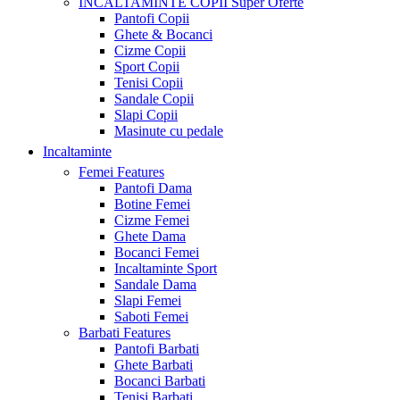
INCALTAMINTE COPII
Super Oferte
Pantofi Copii
Ghete & Bocanci
Cizme Copii
Sport Copii
Tenisi Copii
Sandale Copii
Slapi Copii
Masinute cu pedale
Incaltaminte
Femei
Features
Pantofi Dama
Botine Femei
Cizme Femei
Ghete Dama
Bocanci Femei
Incaltaminte Sport
Sandale Dama
Slapi Femei
Saboti Femei
Barbati
Features
Pantofi Barbati
Ghete Barbati
Bocanci Barbati
Tenisi Barbati