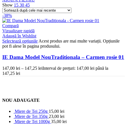
Show
15
30
45
-38%
Compară
Vizualizare rapidă
Adaugă în Wishlist
Selectează opțiunile
Acest produs are mai multe variații. Opțiunile
pot fi alese în pagina produsului.
IE Dama Model NouTraditionala – Carmen rosie 01
147,00
lei
–
147,25
lei
Interval de prețuri: 147,00 lei până la
147,25 lei
NOU ADAUGATE
Miere de Tei 250g
15,00
lei
Miere de Tei 350g
23,00
lei
Miere de Tei 1000g
35,00
lei