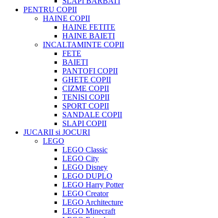
SLAPI BARBATI
PENTRU COPII
HAINE COPII
HAINE FETITE
HAINE BAIETI
INCALTAMINTE COPII
FETE
BAIETI
PANTOFI COPII
GHETE COPII
CIZME COPII
TENISI COPII
SPORT COPII
SANDALE COPII
SLAPI COPII
JUCARII si JOCURI
LEGO
LEGO Classic
LEGO City
LEGO Disney
LEGO DUPLO
LEGO Harry Potter
LEGO Creator
LEGO Architecture
LEGO Minecraft