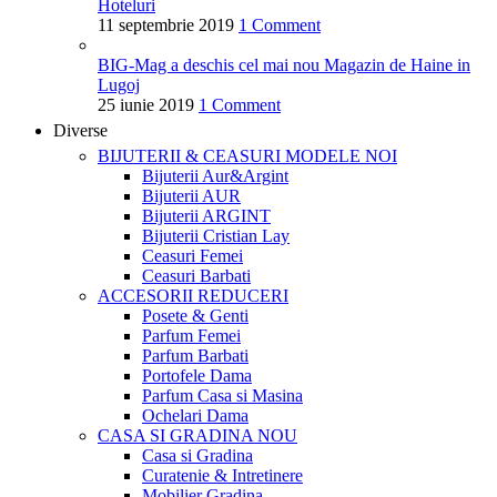
Hoteluri
11 septembrie 2019
1 Comment
BIG-Mag a deschis cel mai nou Magazin de Haine in
Lugoj
25 iunie 2019
1 Comment
Diverse
BIJUTERII & CEASURI
MODELE NOI
Bijuterii Aur&Argint
Bijuterii AUR
Bijuterii ARGINT
Bijuterii Cristian Lay
Ceasuri Femei
Ceasuri Barbati
ACCESORII
REDUCERI
Posete & Genti
Parfum Femei
Parfum Barbati
Portofele Dama
Parfum Casa si Masina
Ochelari Dama
CASA SI GRADINA
NOU
Casa si Gradina
Curatenie & Intretinere
Mobilier Gradina