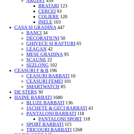
ARGINT
439
BRATARI
123
CERCEI
93
COLIERE
120
INELE
103
CASA SI GRADINA
447
BANCI
34
DECORATIUNI
50
GHIVECE SI RAFTURI
65
LEAGAN
42
MESE GRADINA
95
SCAUNE
22
SEZLONG
102
CEASURI F & B
196
CEASURI BARBATI
10
CEASURI FEMEI
101
SMARTWATCH
85
DE STERS
30
HAINE BARBATI
1680
BLUZE BARBATI
136
JACHETE & GECI BARBATI
43
PANTALONI BARBATI
118
PANTALONI SPORT
118
SPORT BARBATI
115
TRICOURI BARBATI
1268