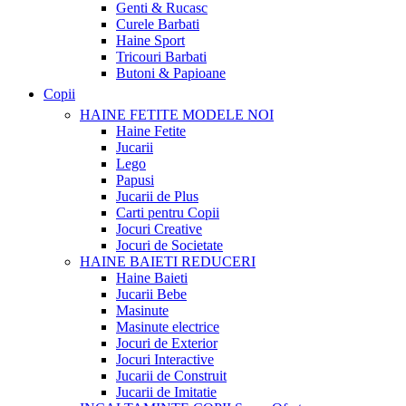
Genti & Rucasc
Curele Barbati
Haine Sport
Tricouri Barbati
Butoni & Papioane
Copii
HAINE FETITE
MODELE NOI
Haine Fetite
Jucarii
Lego
Papusi
Jucarii de Plus
Carti pentru Copii
Jocuri Creative
Jocuri de Societate
HAINE BAIETI
REDUCERI
Haine Baieti
Jucarii Bebe
Masinute
Masinute electrice
Jocuri de Exterior
Jocuri Interactive
Jucarii de Construit
Jucarii de Imitatie