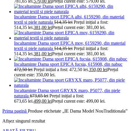
781,65 lei.
579,00
lei
Prețul curent este: 579,00 lei.
Incaltaminte Dama sport EPICA albi, 6159290, din material
textil si piele naturala
514,35
lei
Prețul inițial a fost:
514,35 lei.
381,00
lei
Prețul curent este: 381,00 lei.
Incaltaminte Dama sport EPICA mov, 6159290, din material
textil si piele naturala
514,35
lei
Prețul inițial a fost:
514,35 lei.
381,00
lei
Prețul curent este: 381,00 lei.
Incaltaminte Dama sport EPICA fucsia, 615908, din nabuc
472,50
lei
Prețul inițial a fost: 472,50 lei.
350,00
lei
Prețul
curent este: 350,00 lei.
Incaltaminte Dama sport GRYXX maro, P5077, din piele
naturala
673,65
lei
Prețul inițial a fost:
673,65 lei.
499,00
lei
Prețul curent este: 499,00 lei.
Prima pagină
Produse etichetate „IE Dama Model NouTraditionala”
Afișez singurul rezultat
ARATĂ FILTRU