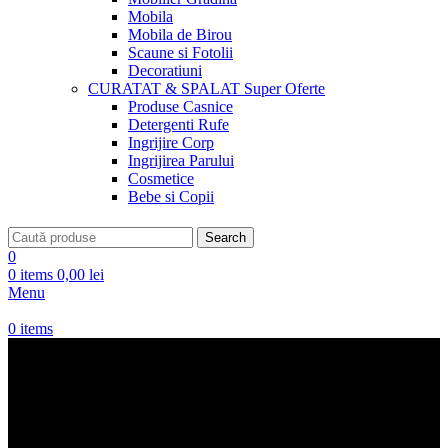
Mobila
Mobila de Birou
Scaune si Fotolii
Decoratiuni
CURATAT & SPALAT
Super Oferte
Produse Casnice
Detergenti Rufe
Ingrijire Corp
Ingrijirea Parului
Cosmetice
Bebe si Copii
Search
0
0
items
0,00
lei
Menu
0
items
IE Dama Model
NouTraditionala