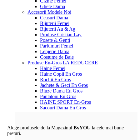
Cizme Femei
Ghete Dama
Accesorii
Modele Noi
Ceasuri Dama
Bijuterii Femei
Bijuterii Au & Ag
Produse Cristian Lay
Posete & Genti
Parfumuri Femei
Lenjerie Dama
Costume de Baie
Produse En-Gros
LA REDUCERE
Haine Femei
Haine Copii En Gros
Rochii En Gros
Jachete & Geci En Gros
Bluze Dama En Gros
Pantaloni En Gros
HAINE SPORT En-Gros
Sacouri Dama En Gros
Alege produsele de la Magazinul
ByYOU
la cele mai bune
preturi.