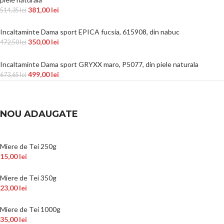
381,00
lei
514,35
lei
Incaltaminte Dama sport EPICA fucsia, 615908, din nabuc
350,00
lei
472,50
lei
Incaltaminte Dama sport GRYXX maro, P5077, din piele naturala
499,00
lei
673,65
lei
NOU ADAUGATE
Miere de Tei 250g
15,00
lei
Miere de Tei 350g
23,00
lei
Miere de Tei 1000g
35,00
lei