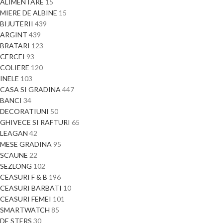
ALIMENTARE
15
MIERE DE ALBINE
15
BIJUTERII
439
ARGINT
439
BRATARI
123
CERCEI
93
COLIERE
120
INELE
103
CASA SI GRADINA
447
BANCI
34
DECORATIUNI
50
GHIVECE SI RAFTURI
65
LEAGAN
42
MESE GRADINA
95
SCAUNE
22
SEZLONG
102
CEASURI F & B
196
CEASURI BARBATI
10
CEASURI FEMEI
101
SMARTWATCH
85
DE STERS
30