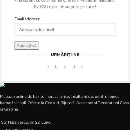
Fii la curent cu cele mai noi Oferte si Promotii. Magazinul
By YOU e plin de surprize placute !
Email address:
URMĂRIȚI-NE
Magazin online de haine, imbracaminte, incaltaminte, pentru femei,
barbati si copii. Oferte la Ceasuri, Bijuterii, Accesorii si Decoratiuni Casa
si Gradina
Str. N.Balcescu, nr. 22, Lugoj