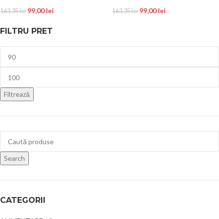
99,00
lei
99,00
lei
163,35
lei
163,35
lei
FILTRU PRET
Filtrează
Search
CATEGORII