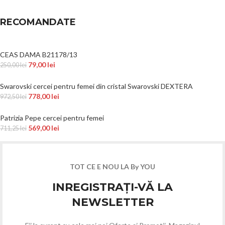
RECOMANDATE
CEAS DAMA B21178/13
79,00
lei
250,00
lei
Swarovski cercei pentru femei din cristal Swarovski DEXTERA
778,00
lei
972,50
lei
Patrizia Pepe cercei pentru femei
569,00
lei
711,25
lei
TOT CE E NOU LA By YOU
INREGISTRAȚI-VĂ LA
NEWSLETTER