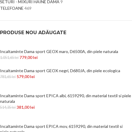
SETURI - MIXURI HAINE DAMA
9
TELEFOANE
469
PRODUSE NOU ADĂUGATE
Incaltaminte Dama sport GEOX maro, D6500A, din piele naturala
779,00
lei
1.051,65
lei
Incaltaminte Dama sport GEOX negri, D680JA, din piele ecologica
579,00
lei
781,65
lei
Incaltaminte Dama sport EPICA albi, 6159290, din material textil si piele
naturala
381,00
lei
514,35
lei
Incaltaminte Dama sport EPICA mov, 6159290, din material textil si
piele naturala