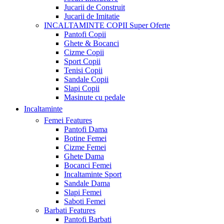
Jucarii de Construit
Jucarii de Imitatie
INCALTAMINTE COPII
Super Oferte
Pantofi Copii
Ghete & Bocanci
Cizme Copii
Sport Copii
Tenisi Copii
Sandale Copii
Slapi Copii
Masinute cu pedale
Incaltaminte
Femei
Features
Pantofi Dama
Botine Femei
Cizme Femei
Ghete Dama
Bocanci Femei
Incaltaminte Sport
Sandale Dama
Slapi Femei
Saboti Femei
Barbati
Features
Pantofi Barbati