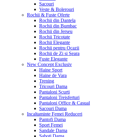
Sacouri
Veste & Bolerouri
Rochii & Fuste
Oferte
Rochii din Dantela
Rochii din Bumbac
Rochii din Jerseu
Rochii Tricotate
Rochii Elegante
Rochii pentru Ocazii
Rochii de Zi si Seara
Fuste Elegante
New Concept
Exclusiv
Haine Sport
Haine de Vara
Trening
Tricouri Dama
Pantaloni Scurti
Pantaloni Treisferturi
Pantaloni Office & Casual
Sacouri Dama
Incaltaminte Femei
Reduceri
Pantofi Dama
Sport Femei
Sandale Dama
Saboti Dama