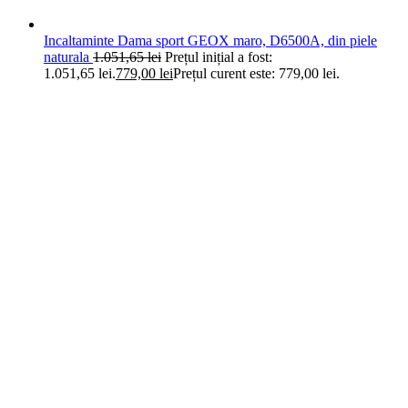
Incaltaminte Dama sport GEOX maro, D6500A, din piele
naturala
1.051,65
lei
Prețul inițial a fost:
1.051,65 lei.
779,00
lei
Prețul curent este: 779,00 lei.