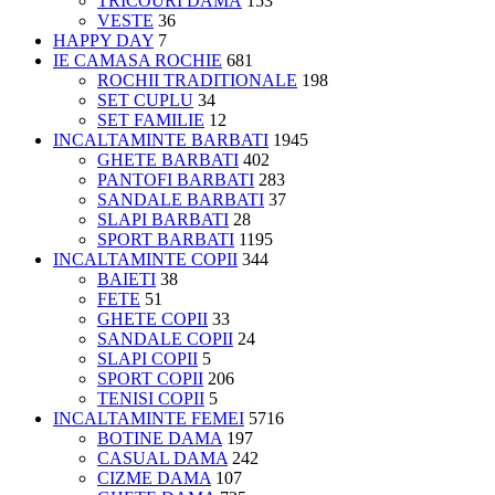
TRICOURI DAMĂ
153
VESTE
36
HAPPY DAY
7
IE CAMASA ROCHIE
681
ROCHII TRADITIONALE
198
SET CUPLU
34
SET FAMILIE
12
INCALTAMINTE BARBATI
1945
GHETE BARBATI
402
PANTOFI BARBATI
283
SANDALE BARBATI
37
SLAPI BARBATI
28
SPORT BARBATI
1195
INCALTAMINTE COPII
344
BAIETI
38
FETE
51
GHETE COPII
33
SANDALE COPII
24
SLAPI COPII
5
SPORT COPII
206
TENISI COPII
5
INCALTAMINTE FEMEI
5716
BOTINE DAMA
197
CASUAL DAMA
242
CIZME DAMA
107