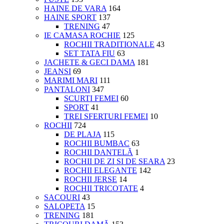
HAINE DE VARA
164
HAINE SPORT
137
TRENING
47
IE CAMASA ROCHIE
125
ROCHII TRADITIONALE
43
SET TATA FIU
63
JACHETE & GECI DAMA
181
JEANSI
69
MARIMI MARI
111
PANTALONI
347
SCURTI FEMEI
60
SPORT
41
TREI SFERTURI FEMEI
10
ROCHII
724
DE PLAJA
115
ROCHII BUMBAC
63
ROCHII DANTELĂ
1
ROCHII DE ZI SI DE SEARA
23
ROCHII ELEGANTE
142
ROCHII JERSE
14
ROCHII TRICOTATE
4
SACOURI
43
SALOPETA
15
TRENING
181