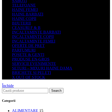
SABOTI
TELEFOANE
HAINE FEMEI
HAINE BARBATI
HAINE COPII
BIJUTERII
CEASURI F & B
INCALTAMINTE BARBATI
INCALTAMINTE COPII
INCALTAMINTE FEMEI
OFERTE DE PRET
PARFUMURI
POSETE & GENTI
PRODUSE EN-GROS
SERVICII EVENIMENTE
SETURI – MIXURI HAINE DAMA
BRICHETE SI PELETI
X OUT OF STOCK
Închide
Search
Categorii
ALIMENTARE
15