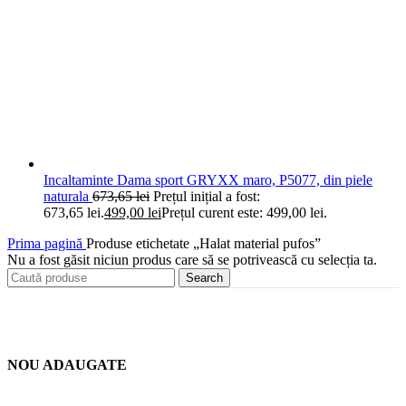
Incaltaminte Dama sport GRYXX maro, P5077, din piele
naturala
673,65
lei
Prețul inițial a fost:
673,65 lei.
499,00
lei
Prețul curent este: 499,00 lei.
Prima pagină
Produse etichetate „Halat material pufos”
Nu a fost găsit niciun produs care să se potrivească cu selecția ta.
Search
NOU ADAUGATE