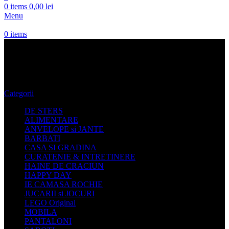
0
items
0,00
lei
Menu
0
items
Halat material pufos
Categorii
DE STERS
ALIMENTARE
ANVELOPE si JANTE
BARBATI
CASA SI GRADINA
CURATENIE & INTRETINERE
HAINE DE CRACIUN
HAPPY DAY
IE CAMASA ROCHIE
JUCARII si JOCURI
LEGO Original
MOBILA
PANTALONI