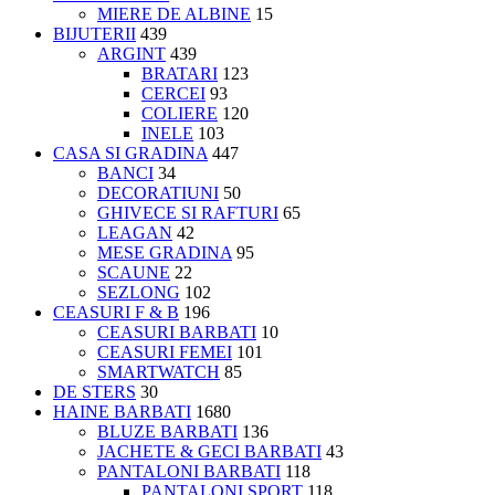
MIERE DE ALBINE
15
BIJUTERII
439
ARGINT
439
BRATARI
123
CERCEI
93
COLIERE
120
INELE
103
CASA SI GRADINA
447
BANCI
34
DECORATIUNI
50
GHIVECE SI RAFTURI
65
LEAGAN
42
MESE GRADINA
95
SCAUNE
22
SEZLONG
102
CEASURI F & B
196
CEASURI BARBATI
10
CEASURI FEMEI
101
SMARTWATCH
85
DE STERS
30
HAINE BARBATI
1680
BLUZE BARBATI
136
JACHETE & GECI BARBATI
43
PANTALONI BARBATI
118
PANTALONI SPORT
118