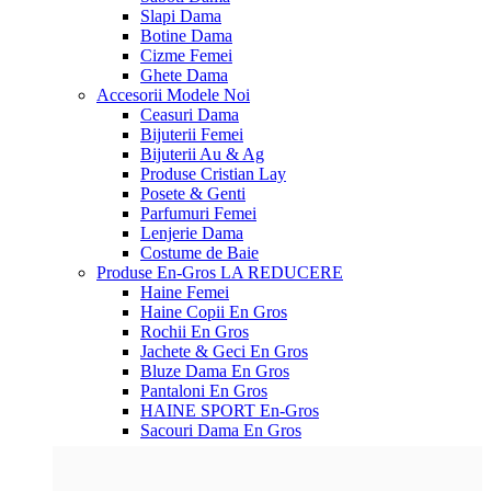
Slapi Dama
Botine Dama
Cizme Femei
Ghete Dama
Accesorii
Modele Noi
Ceasuri Dama
Bijuterii Femei
Bijuterii Au & Ag
Produse Cristian Lay
Posete & Genti
Parfumuri Femei
Lenjerie Dama
Costume de Baie
Produse En-Gros
LA REDUCERE
Haine Femei
Haine Copii En Gros
Rochii En Gros
Jachete & Geci En Gros
Bluze Dama En Gros
Pantaloni En Gros
HAINE SPORT En-Gros
Sacouri Dama En Gros