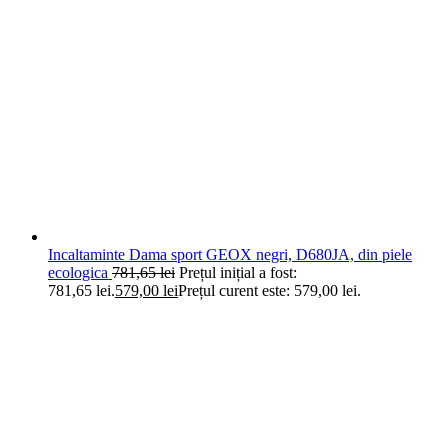
Incaltaminte Dama sport GEOX negri, D680JA, din piele
ecologica
781,65
lei
Prețul inițial a fost:
781,65 lei.
579,00
lei
Prețul curent este: 579,00 lei.