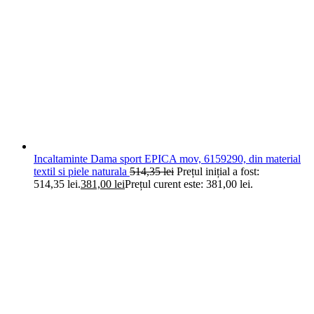
Incaltaminte Dama sport EPICA mov, 6159290, din material
textil si piele naturala
514,35
lei
Prețul inițial a fost:
514,35 lei.
381,00
lei
Prețul curent este: 381,00 lei.