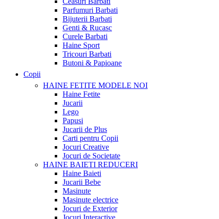
Ceasuri Barbati
Parfumuri Barbati
Bijuterii Barbati
Genti & Rucasc
Curele Barbati
Haine Sport
Tricouri Barbati
Butoni & Papioane
Copii
HAINE FETITE
MODELE NOI
Haine Fetite
Jucarii
Lego
Papusi
Jucarii de Plus
Carti pentru Copii
Jocuri Creative
Jocuri de Societate
HAINE BAIETI
REDUCERI
Haine Baieti
Jucarii Bebe
Masinute
Masinute electrice
Jocuri de Exterior
Jocuri Interactive