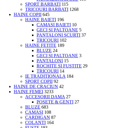
SPORT BARBATI
115
TRICOURI BARBATI
1268
HAINE COPII
645
HAINE BAIETI
196
CAMASI BAIETI
10
GECI SI PALTOANE
5
PANTALONI SCURTI
37
TRICOURI
102
HAINE FETITE
189
BLUZE
24
GECI SI PALTOANE
3
PANTALONI
15
ROCHITE SI FUSTITE
29
TRICOURI
14
IE TRADITIONALA
184
SPORT COPII
92
HAINE DE CRACIUN
42
HAINE FEMEI
3233
ACCESORII DAMA
27
POSETE & GENTI
27
BLUZE
683
CAMASI
108
CARDIGAN
87
COLANTI
164
FUSTE
193