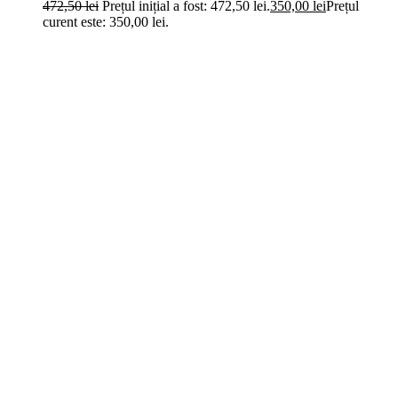
472,50
lei
Prețul inițial a fost: 472,50 lei.
350,00
lei
Prețul
curent este: 350,00 lei.