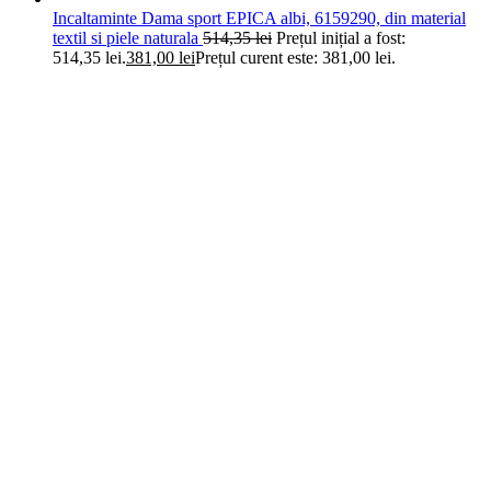
Incaltaminte Dama sport EPICA albi, 6159290, din material
textil si piele naturala
514,35
lei
Prețul inițial a fost:
514,35 lei.
381,00
lei
Prețul curent este: 381,00 lei.