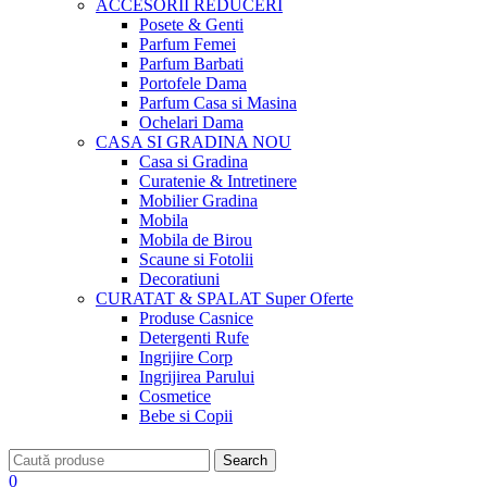
ACCESORII
REDUCERI
Posete & Genti
Parfum Femei
Parfum Barbati
Portofele Dama
Parfum Casa si Masina
Ochelari Dama
CASA SI GRADINA
NOU
Casa si Gradina
Curatenie & Intretinere
Mobilier Gradina
Mobila
Mobila de Birou
Scaune si Fotolii
Decoratiuni
CURATAT & SPALAT
Super Oferte
Produse Casnice
Detergenti Rufe
Ingrijire Corp
Ingrijirea Parului
Cosmetice
Bebe si Copii
Search
0