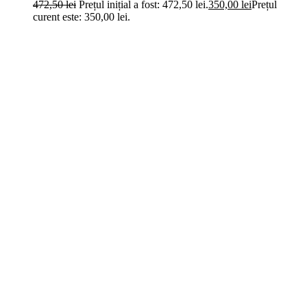
472,50
lei
Prețul inițial a fost: 472,50 lei.
350,00
lei
Prețul
curent este: 350,00 lei.