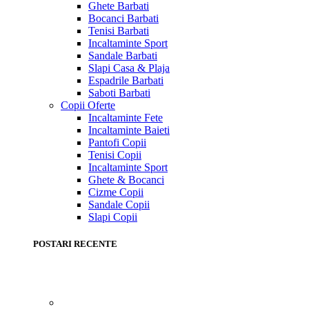
Ghete Barbati
Bocanci Barbati
Tenisi Barbati
Incaltaminte Sport
Sandale Barbati
Slapi Casa & Plaja
Espadrile Barbati
Saboti Barbati
Copii
Oferte
Incaltaminte Fete
Incaltaminte Baieti
Pantofi Copii
Tenisi Copii
Incaltaminte Sport
Ghete & Bocanci
Cizme Copii
Sandale Copii
Slapi Copii
POSTARI RECENTE