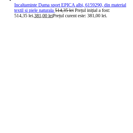
Incaltaminte Dama sport EPICA albi, 6159290, din material
textil si piele naturala
514,35
lei
Prețul inițial a fost:
514,35 lei.
381,00
lei
Prețul curent este: 381,00 lei.