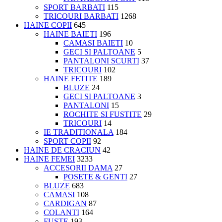
SPORT BARBATI
115
TRICOURI BARBATI
1268
HAINE COPII
645
HAINE BAIETI
196
CAMASI BAIETI
10
GECI SI PALTOANE
5
PANTALONI SCURTI
37
TRICOURI
102
HAINE FETITE
189
BLUZE
24
GECI SI PALTOANE
3
PANTALONI
15
ROCHITE SI FUSTITE
29
TRICOURI
14
IE TRADITIONALA
184
SPORT COPII
92
HAINE DE CRACIUN
42
HAINE FEMEI
3233
ACCESORII DAMA
27
POSETE & GENTI
27
BLUZE
683
CAMASI
108
CARDIGAN
87
COLANTI
164
FUSTE
193