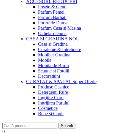
ACCESORII
REDUCERI
Posete & Genti
Parfum Femei
Parfum Barbati
Portofele Dama
Parfum Casa si Masina
Ochelari Dama
CASA SI GRADINA
NOU
Casa si Gradina
Curatenie & Intretinere
Mobilier Gradina
Mobila
Mobila de Birou
Scaune si Fotolii
Decoratiuni
CURATAT & SPALAT
Super Oferte
Produse Casnice
Detergenti Rufe
Ingrijire Corp
Ingrijirea Parului
Cosmetice
Bebe si Copii
Search
0