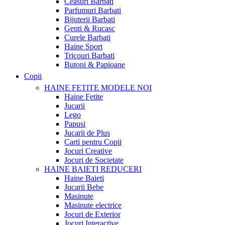
Ceasuri Barbati
Parfumuri Barbati
Bijuterii Barbati
Genti & Rucasc
Curele Barbati
Haine Sport
Tricouri Barbati
Butoni & Papioane
Copii
HAINE FETITE
MODELE NOI
Haine Fetite
Jucarii
Lego
Papusi
Jucarii de Plus
Carti pentru Copii
Jocuri Creative
Jocuri de Societate
HAINE BAIETI
REDUCERI
Haine Baieti
Jucarii Bebe
Masinute
Masinute electrice
Jocuri de Exterior
Jocuri Interactive