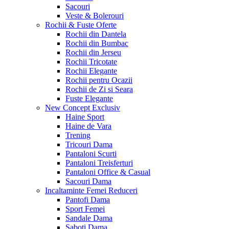
Sacouri
Veste & Bolerouri
Rochii & Fuste
Oferte
Rochii din Dantela
Rochii din Bumbac
Rochii din Jerseu
Rochii Tricotate
Rochii Elegante
Rochii pentru Ocazii
Rochii de Zi si Seara
Fuste Elegante
New Concept
Exclusiv
Haine Sport
Haine de Vara
Trening
Tricouri Dama
Pantaloni Scurti
Pantaloni Treisferturi
Pantaloni Office & Casual
Sacouri Dama
Incaltaminte Femei
Reduceri
Pantofi Dama
Sport Femei
Sandale Dama
Saboti Dama