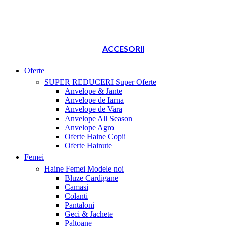
ACCESORII
Oferte
SUPER REDUCERI
Super Oferte
Anvelope & Jante
Anvelope de Iarna
Anvelope de Vara
Anvelope All Season
Anvelope Agro
Oferte Haine Copii
Oferte Hainute
Femei
Haine Femei
Modele noi
Bluze Cardigane
Camasi
Colanti
Pantaloni
Geci & Jachete
Paltoane