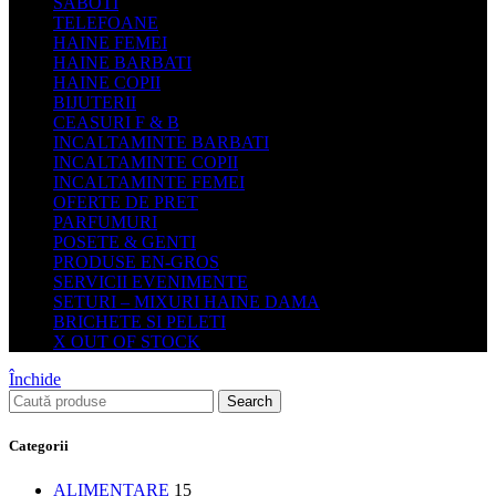
SABOTI
TELEFOANE
HAINE FEMEI
HAINE BARBATI
HAINE COPII
BIJUTERII
CEASURI F & B
INCALTAMINTE BARBATI
INCALTAMINTE COPII
INCALTAMINTE FEMEI
OFERTE DE PRET
PARFUMURI
POSETE & GENTI
PRODUSE EN-GROS
SERVICII EVENIMENTE
SETURI – MIXURI HAINE DAMA
BRICHETE SI PELETI
X OUT OF STOCK
Închide
Search
Categorii
ALIMENTARE
15