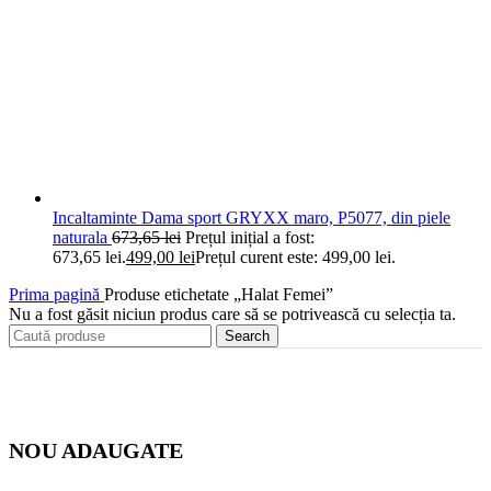
Incaltaminte Dama sport GRYXX maro, P5077, din piele
naturala
673,65
lei
Prețul inițial a fost:
673,65 lei.
499,00
lei
Prețul curent este: 499,00 lei.
Prima pagină
Produse etichetate „Halat Femei”
Nu a fost găsit niciun produs care să se potrivească cu selecția ta.
Search
NOU ADAUGATE