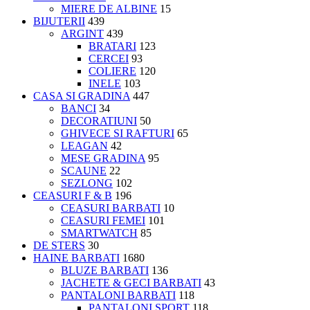
MIERE DE ALBINE
15
BIJUTERII
439
ARGINT
439
BRATARI
123
CERCEI
93
COLIERE
120
INELE
103
CASA SI GRADINA
447
BANCI
34
DECORATIUNI
50
GHIVECE SI RAFTURI
65
LEAGAN
42
MESE GRADINA
95
SCAUNE
22
SEZLONG
102
CEASURI F & B
196
CEASURI BARBATI
10
CEASURI FEMEI
101
SMARTWATCH
85
DE STERS
30
HAINE BARBATI
1680
BLUZE BARBATI
136
JACHETE & GECI BARBATI
43
PANTALONI BARBATI
118
PANTALONI SPORT
118