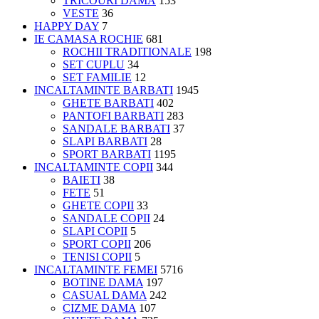
TRICOURI DAMĂ
153
VESTE
36
HAPPY DAY
7
IE CAMASA ROCHIE
681
ROCHII TRADITIONALE
198
SET CUPLU
34
SET FAMILIE
12
INCALTAMINTE BARBATI
1945
GHETE BARBATI
402
PANTOFI BARBATI
283
SANDALE BARBATI
37
SLAPI BARBATI
28
SPORT BARBATI
1195
INCALTAMINTE COPII
344
BAIETI
38
FETE
51
GHETE COPII
33
SANDALE COPII
24
SLAPI COPII
5
SPORT COPII
206
TENISI COPII
5
INCALTAMINTE FEMEI
5716
BOTINE DAMA
197
CASUAL DAMA
242
CIZME DAMA
107