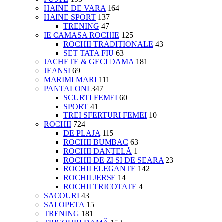
HAINE DE VARA
164
HAINE SPORT
137
TRENING
47
IE CAMASA ROCHIE
125
ROCHII TRADITIONALE
43
SET TATA FIU
63
JACHETE & GECI DAMA
181
JEANSI
69
MARIMI MARI
111
PANTALONI
347
SCURTI FEMEI
60
SPORT
41
TREI SFERTURI FEMEI
10
ROCHII
724
DE PLAJA
115
ROCHII BUMBAC
63
ROCHII DANTELĂ
1
ROCHII DE ZI SI DE SEARA
23
ROCHII ELEGANTE
142
ROCHII JERSE
14
ROCHII TRICOTATE
4
SACOURI
43
SALOPETA
15
TRENING
181