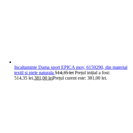
Incaltaminte Dama sport EPICA mov, 6159290, din material
textil si piele naturala
514,35
lei
Prețul inițial a fost:
514,35 lei.
381,00
lei
Prețul curent este: 381,00 lei.