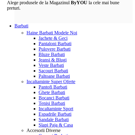
Alege produsele de la Magazinul
ByYOU
la cele mai bune
preturi.
Barbati
Haine Barbati
Modele Noi
Jachete & Geci
Pantaloni Barbati
Pulovere Barbati
Bluze Barbati
Jeansi & Blugi
Veste Barbati
Sacouri Barbati
Paltoane Barbati
Incaltaminte
Super Oferte
Pantofi Barbati
Ghete Barbati
Bocanci Barbati
Tenisi Barbati
Incaltaminte Sport
Espadrile Barbati
Sandale Barbati
Slapi Paja & Casa
Accesorii
Diverse