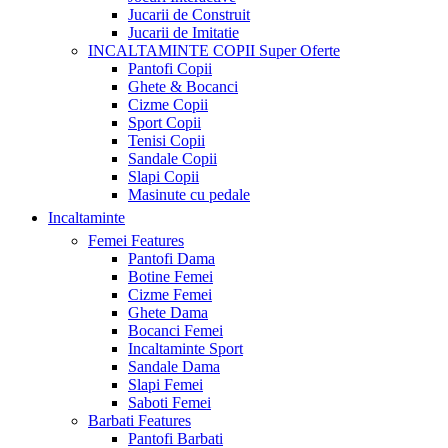
Jucarii de Construit
Jucarii de Imitatie
INCALTAMINTE COPII
Super Oferte
Pantofi Copii
Ghete & Bocanci
Cizme Copii
Sport Copii
Tenisi Copii
Sandale Copii
Slapi Copii
Masinute cu pedale
Incaltaminte
Femei
Features
Pantofi Dama
Botine Femei
Cizme Femei
Ghete Dama
Bocanci Femei
Incaltaminte Sport
Sandale Dama
Slapi Femei
Saboti Femei
Barbati
Features
Pantofi Barbati