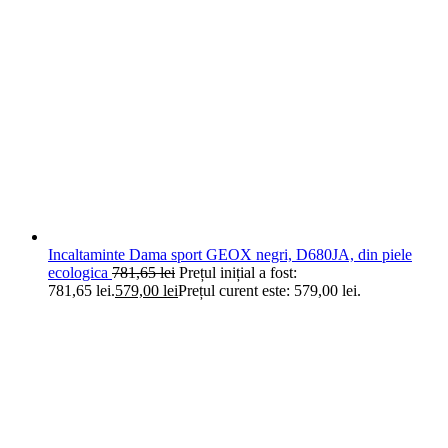
Incaltaminte Dama sport GEOX negri, D680JA, din piele
ecologica
781,65
lei
Prețul inițial a fost:
781,65 lei.
579,00
lei
Prețul curent este: 579,00 lei.