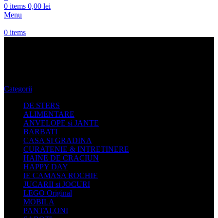
0
items
0,00
lei
Menu
0
items
Halat Femei
Categorii
DE STERS
ALIMENTARE
ANVELOPE si JANTE
BARBATI
CASA SI GRADINA
CURATENIE & INTRETINERE
HAINE DE CRACIUN
HAPPY DAY
IE CAMASA ROCHIE
JUCARII si JOCURI
LEGO Original
MOBILA
PANTALONI