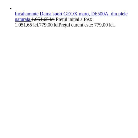
Incaltaminte Dama sport GEOX maro, D6500A, din piele
naturala
1.051,65
lei
Prețul inițial a fost:
1.051,65 lei.
779,00
lei
Prețul curent este: 779,00 lei.