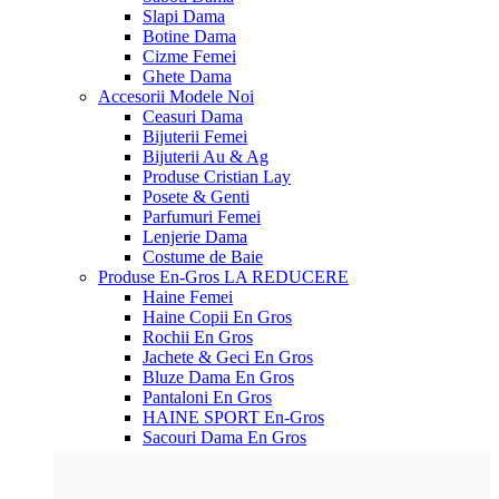
Slapi Dama
Botine Dama
Cizme Femei
Ghete Dama
Accesorii
Modele Noi
Ceasuri Dama
Bijuterii Femei
Bijuterii Au & Ag
Produse Cristian Lay
Posete & Genti
Parfumuri Femei
Lenjerie Dama
Costume de Baie
Produse En-Gros
LA REDUCERE
Haine Femei
Haine Copii En Gros
Rochii En Gros
Jachete & Geci En Gros
Bluze Dama En Gros
Pantaloni En Gros
HAINE SPORT En-Gros
Sacouri Dama En Gros