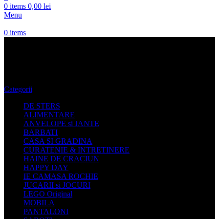
0
items
0,00
lei
Menu
0
items
Haine Craciun Baieti
Categorii
DE STERS
ALIMENTARE
ANVELOPE si JANTE
BARBATI
CASA SI GRADINA
CURATENIE & INTRETINERE
HAINE DE CRACIUN
HAPPY DAY
IE CAMASA ROCHIE
JUCARII si JOCURI
LEGO Original
MOBILA
PANTALONI