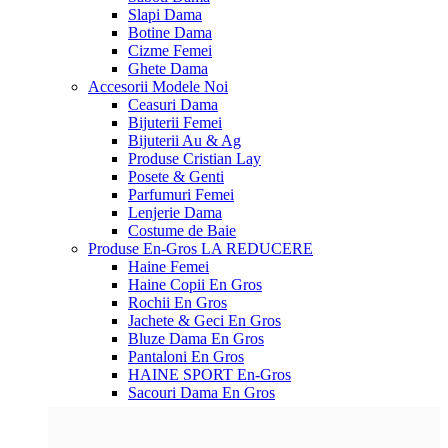
Slapi Dama
Botine Dama
Cizme Femei
Ghete Dama
Accesorii
Modele Noi
Ceasuri Dama
Bijuterii Femei
Bijuterii Au & Ag
Produse Cristian Lay
Posete & Genti
Parfumuri Femei
Lenjerie Dama
Costume de Baie
Produse En-Gros
LA REDUCERE
Haine Femei
Haine Copii En Gros
Rochii En Gros
Jachete & Geci En Gros
Bluze Dama En Gros
Pantaloni En Gros
HAINE SPORT En-Gros
Sacouri Dama En Gros