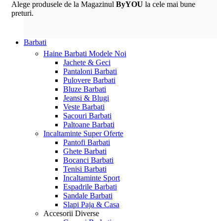
Alege produsele de la Magazinul
ByYOU
la cele mai bune
preturi.
Barbati
Haine Barbati
Modele Noi
Jachete & Geci
Pantaloni Barbati
Pulovere Barbati
Bluze Barbati
Jeansi & Blugi
Veste Barbati
Sacouri Barbati
Paltoane Barbati
Incaltaminte
Super Oferte
Pantofi Barbati
Ghete Barbati
Bocanci Barbati
Tenisi Barbati
Incaltaminte Sport
Espadrile Barbati
Sandale Barbati
Slapi Paja & Casa
Accesorii
Diverse