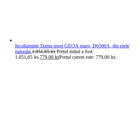
Incaltaminte Dama sport GEOX maro, D6500A, din piele
naturala
1.051,65
lei
Prețul inițial a fost:
1.051,65 lei.
779,00
lei
Prețul curent este: 779,00 lei.