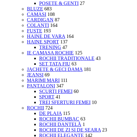
POSETE & GENTI
27
BLUZE
683
CAMASI
108
CARDIGAN
87
COLANTI
164
FUSTE
193
HAINE DE VARA
164
HAINE SPORT
137
TRENING
47
IE CAMASA ROCHIE
125
ROCHII TRADITIONALE
43
SET TATA FIU
63
JACHETE & GECI DAMA
181
JEANSI
69
MARIMI MARI
111
PANTALONI
347
SCURTI FEMEI
60
SPORT
41
TREI SFERTURI FEMEI
10
ROCHII
724
DE PLAJA
115
ROCHII BUMBAC
63
ROCHII DANTELĂ
1
ROCHII DE ZI SI DE SEARA
23
ROCHII ELEGANTE
142