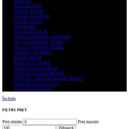
SABOTI
TELEFOANE
HAINE FEMEI
HAINE BARBATI
HAINE COPII
BIJUTERII
CEASURI F & B
INCALTAMINTE BARBATI
INCALTAMINTE COPII
INCALTAMINTE FEMEI
OFERTE DE PRET
PARFUMURI
POSETE & GENTI
PRODUSE EN-GROS
SERVICII EVENIMENTE
SETURI – MIXURI HAINE DAMA
BRICHETE SI PELETI
X OUT OF STOCK
Închide
FILTRU PRET
Preț minim
Preț maxim
Filtrează