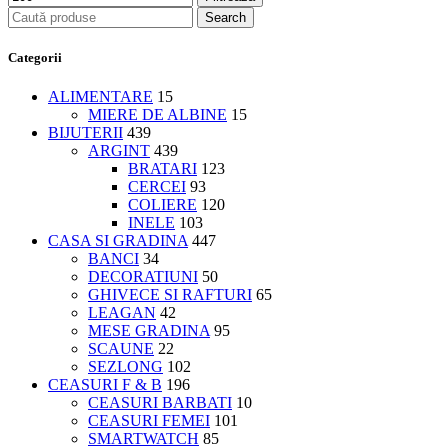
Search
Categorii
ALIMENTARE
15
MIERE DE ALBINE
15
BIJUTERII
439
ARGINT
439
BRATARI
123
CERCEI
93
COLIERE
120
INELE
103
CASA SI GRADINA
447
BANCI
34
DECORATIUNI
50
GHIVECE SI RAFTURI
65
LEAGAN
42
MESE GRADINA
95
SCAUNE
22
SEZLONG
102
CEASURI F & B
196
CEASURI BARBATI
10
CEASURI FEMEI
101
SMARTWATCH
85