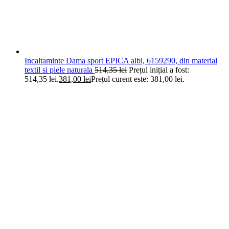
Incaltaminte Dama sport EPICA albi, 6159290, din material
textil si piele naturala
514,35
lei
Prețul inițial a fost:
514,35 lei.
381,00
lei
Prețul curent este: 381,00 lei.