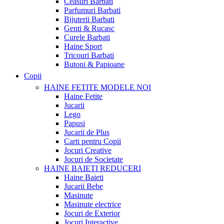
Ceasuri Barbati
Parfumuri Barbati
Bijuterii Barbati
Genti & Rucasc
Curele Barbati
Haine Sport
Tricouri Barbati
Butoni & Papioane
Copii
HAINE FETITE
MODELE NOI
Haine Fetite
Jucarii
Lego
Papusi
Jucarii de Plus
Carti pentru Copii
Jocuri Creative
Jocuri de Societate
HAINE BAIETI
REDUCERI
Haine Baieti
Jucarii Bebe
Masinute
Masinute electrice
Jocuri de Exterior
Jocuri Interactive