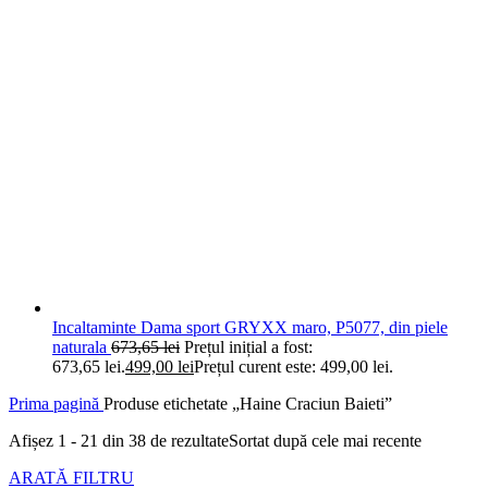
Incaltaminte Dama sport GRYXX maro, P5077, din piele
naturala
673,65
lei
Prețul inițial a fost:
673,65 lei.
499,00
lei
Prețul curent este: 499,00 lei.
Prima pagină
Produse etichetate „Haine Craciun Baieti”
Afișez 1 - 21 din 38 de rezultate
Sortat după cele mai recente
ARATĂ FILTRU