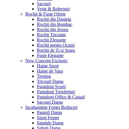
Sacouri
Veste & Bolerouri
Rochii & Fuste
Oferte
Rochii din Dantela
Rochii din Bumbac
Rochii din Jerseu
Rochii Tricotate
Rochii Elegante
Rochii pentru Ocazii
Rochii de Zi si Seara
Fuste Elegante
New Concept
Exclusiv
Haine Sport
Haine de Vara
Trening
Tricouri Dama
Pantaloni Scurti
Pantaloni Treisferturi
Pantaloni Office & Casual
Sacouri Dama
Incaltaminte Femei
Reduceri
Pantofi Dama
Sport Femei
Sandale Dama
Saboti Dama