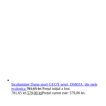
Incaltaminte Dama sport GEOX negri, D680JA, din piele
ecologica
781,65
lei
Prețul inițial a fost:
781,65 lei.
579,00
lei
Prețul curent este: 579,00 lei.