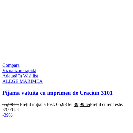
Compară
Vizualizare rapidă
Adaugă în Wishlist
ALEGE MARIMEA
Pijama vatuita cu imprimeu de Craciun 3101
65,98
lei
Prețul inițial a fost: 65,98 lei.
39,99
lei
Prețul curent este:
39,99 lei.
-39%