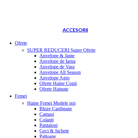
ACCESORII
Oferte
SUPER REDUCERI
Super Oferte
Anvelope & Jante
Anvelope de Iarna
Anvelope de Vara
Anvelope All Season
Anvelope Agro
Oferte Haine Copii
Oferte Hainute
Femei
Haine Femei
Modele noi
Bluze Cardigane
Camasi
Colanti
Pantaloni
Geci & Jachete
Paltoane