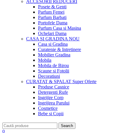
ACCESORII
REDUCERI
Posete & Genti
Parfum Femei
Parfum Barbati
Portofele Dama
Parfum Casa si Masina
Ochelari Dama
CASA SI GRADINA
NOU
Casa si Gradina
Curatenie & Intretinere
Mobilier Gradina
Mobila
Mobila de Birou
Scaune si Fotolii
Decoratiuni
CURATAT & SPALAT
Super Oferte
Produse Casnice
Detergenti Rufe
Ingrijire Corp
Ingrijirea Parului
Cosmetice
Bebe si Copii
Search
0