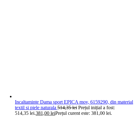
Incaltaminte Dama sport EPICA mov, 6159290, din material
textil si piele naturala
514,35
lei
Prețul inițial a fost:
514,35 lei.
381,00
lei
Prețul curent este: 381,00 lei.