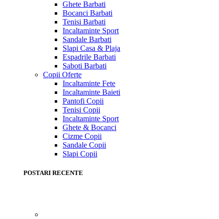
Ghete Barbati
Bocanci Barbati
Tenisi Barbati
Incaltaminte Sport
Sandale Barbati
Slapi Casa & Plaja
Espadrile Barbati
Saboti Barbati
Copii
Oferte
Incaltaminte Fete
Incaltaminte Baieti
Pantofi Copii
Tenisi Copii
Incaltaminte Sport
Ghete & Bocanci
Cizme Copii
Sandale Copii
Slapi Copii
POSTARI RECENTE