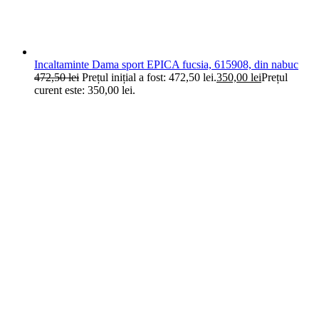
Incaltaminte Dama sport EPICA fucsia, 615908, din nabuc
472,50
lei
Prețul inițial a fost: 472,50 lei.
350,00
lei
Prețul
curent este: 350,00 lei.