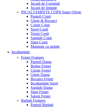
Jucarii de Construit
Jucarii de Imitatie
INCALTAMINTE COPII
Super Oferte
Pantofi Copii
Ghete & Bocanci
Cizme Copii
Sport Copii
Tenisi Copii
Sandale Copii
Slapi Copii
Masinute cu pedale
Incaltaminte
Femei
Features
Pantofi Dama
Botine Femei
Cizme Femei
Ghete Dama
Bocanci Femei
Incaltaminte Sport
Sandale Dama
Slapi Femei
Saboti Femei
Barbati
Features
Pantofi Barbati