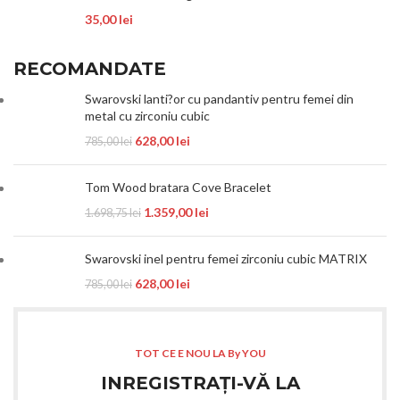
35,00
lei
RECOMANDATE
Swarovski lanti?or cu pandantiv pentru femei din
metal cu zirconiu cubic
628,00
lei
785,00
lei
Tom Wood bratara Cove Bracelet
1.359,00
lei
1.698,75
lei
Swarovski inel pentru femei zirconiu cubic MATRIX
628,00
lei
785,00
lei
TOT CE E NOU LA By YOU
INREGISTRAȚI-VĂ LA