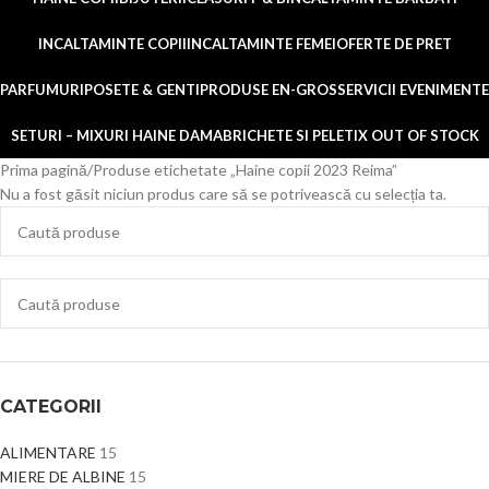
INCALTAMINTE COPII
INCALTAMINTE FEMEI
OFERTE DE PRET
PARFUMURI
POSETE & GENTI
PRODUSE EN-GROS
SERVICII EVENIMENTE
SETURI – MIXURI HAINE DAMA
BRICHETE SI PELETI
X OUT OF STOCK
Prima pagină
Produse etichetate „Haine copii 2023 Reima”
Nu a fost găsit niciun produs care să se potrivească cu selecția ta.
CATEGORII
ALIMENTARE
15
MIERE DE ALBINE
15