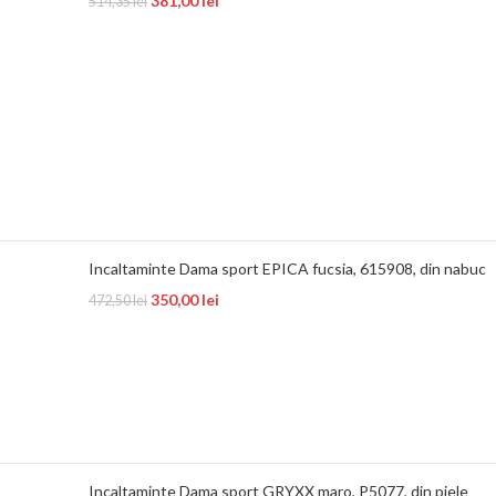
381,00
lei
514,35
lei
Incaltaminte Dama sport EPICA fucsia, 615908, din nabuc
350,00
lei
472,50
lei
Incaltaminte Dama sport GRYXX maro, P5077, din piele