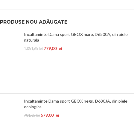
PRODUSE NOU ADĂUGATE
Incaltaminte Dama sport GEOX maro, D6500A, din piele
naturala
779,00
lei
1.051,65
lei
Incaltaminte Dama sport GEOX negri, D680JA, din piele
ecologica
579,00
lei
781,65
lei