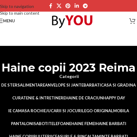
Skip to navigation
Skip to main content
MENU
Haine copii 2023 Reima
Categorii
DE STERS
ALIMENTARE
ANVELOPE SI JANTE
BARBATI
CASA SI GRADINA
CURATENIE & INTRETINERE
HAINE DE CRACIUN
HAPPY DAY
IE CAMASA ROCHIE
JUCARII SI JOCURI
LEGO ORIGINAL
MOBILA
PANTALONI
SABOTI
TELEFOANE
HAINE FEMEI
HAINE BARBATI
HAINE COPII
BIJUTERII
CEASURI F & B
INCALTAMINTE BARBATI