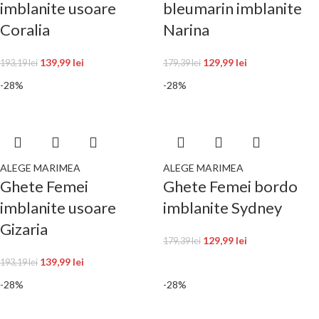
imblanite usoare
bleumarin imblanite
Coralia
Narina
139,99
lei
129,99
lei
193,19
lei
179,39
lei
-28%
-28%
ALEGE MARIMEA
ALEGE MARIMEA
Ghete Femei
Ghete Femei bordo
imblanite usoare
imblanite Sydney
Gizaria
129,99
lei
179,39
lei
139,99
lei
193,19
lei
-28%
-28%