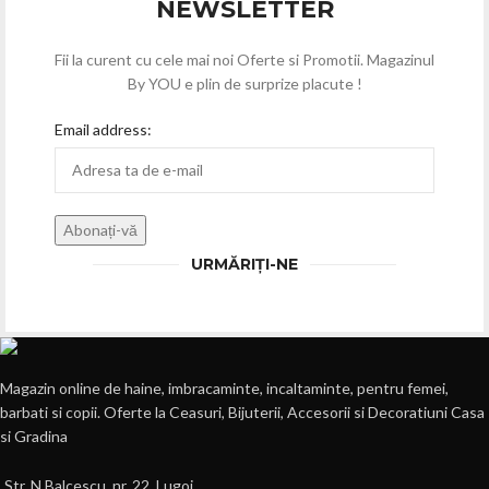
NEWSLETTER
Fii la curent cu cele mai noi Oferte si Promotii. Magazinul
By YOU e plin de surprize placute !
Email address:
URMĂRIȚI-NE
Magazin online de haine, imbracaminte, incaltaminte, pentru femei,
barbati si copii. Oferte la Ceasuri, Bijuterii, Accesorii si Decoratiuni Casa
si Gradina
Str. N.Balcescu, nr. 22, Lugoj