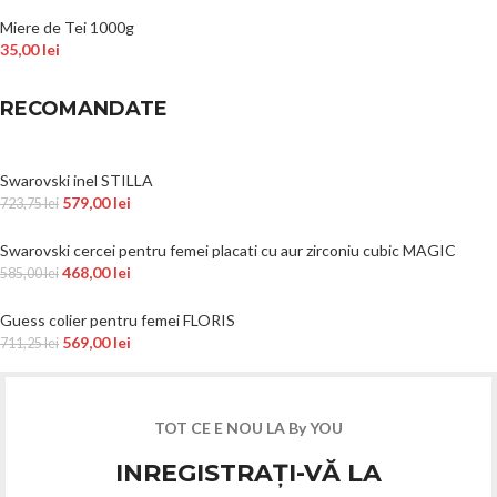
Miere de Tei 1000g
35,00
lei
RECOMANDATE
Swarovski inel STILLA
579,00
lei
723,75
lei
Swarovski cercei pentru femei placati cu aur zirconiu cubic MAGIC
468,00
lei
585,00
lei
Guess colier pentru femei FLORIS
569,00
lei
711,25
lei
TOT CE E NOU LA By YOU
INREGISTRAȚI-VĂ LA