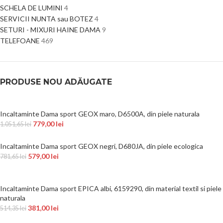
SCHELA DE LUMINI
4
SERVICII NUNTA sau BOTEZ
4
SETURI - MIXURI HAINE DAMA
9
TELEFOANE
469
PRODUSE NOU ADĂUGATE
Incaltaminte Dama sport GEOX maro, D6500A, din piele naturala
779,00
lei
1.051,65
lei
Incaltaminte Dama sport GEOX negri, D680JA, din piele ecologica
579,00
lei
781,65
lei
Incaltaminte Dama sport EPICA albi, 6159290, din material textil si piele
naturala
381,00
lei
514,35
lei