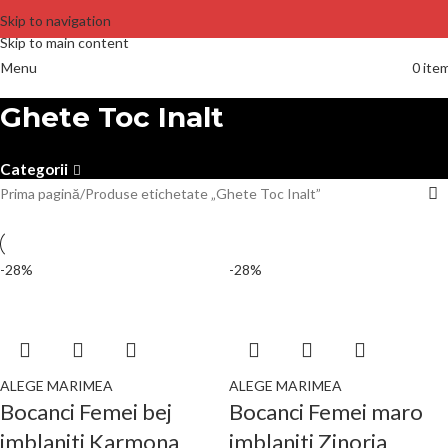
Skip to navigation
Skip to main content
Menu
0
ite
Ghete Toc Inalt
Categorii
Prima pagină
Produse etichetate „Ghete Toc Inalt”
-28%
-28%
ALEGE MARIMEA
ALEGE MARIMEA
Bocanci Femei bej
Bocanci Femei maro
imblaniti Karmona
imblaniti Zinoria