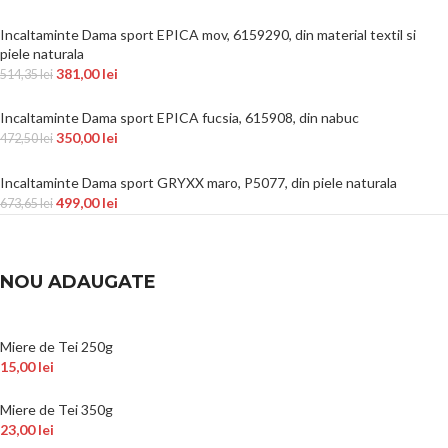
Incaltaminte Dama sport EPICA mov, 6159290, din material textil si
piele naturala
381,00
lei
514,35
lei
Incaltaminte Dama sport EPICA fucsia, 615908, din nabuc
350,00
lei
472,50
lei
Incaltaminte Dama sport GRYXX maro, P5077, din piele naturala
499,00
lei
673,65
lei
NOU ADAUGATE
Miere de Tei 250g
15,00
lei
Miere de Tei 350g
23,00
lei