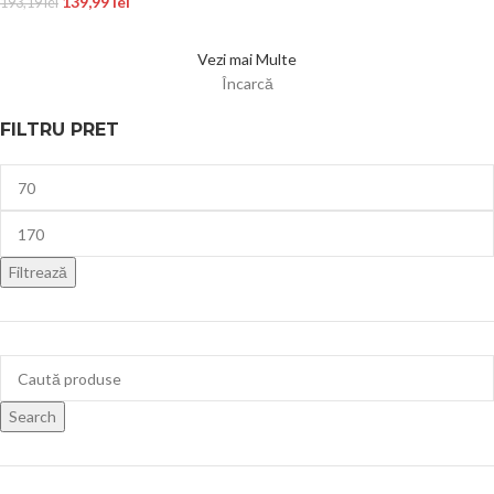
139,99
lei
193,19
lei
Vezi mai Multe
Încarcă
FILTRU PRET
Filtrează
Search