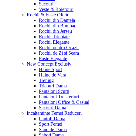
Sacouri
Veste & Bolerouri
Rochii & Fuste
Oferte
Rochii din Dantela
Rochii din Bumbac
Rochii din Jerseu
Rochii Tricotate
Rochii Elegante
Rochii pentru Ocazii
Rochii de Zi si Seara
Fuste Elegante
New Concept
Exclusiv
Haine Sport
Haine de Vara
Trening
Tricouri Dama
Pantaloni Scurti
Pantaloni Treisferturi
Pantaloni Office & Casual
Sacouri Dama
Incaltaminte Femei
Reduceri
Pantofi Dama
Sport Femei
Sandale Dama
Saboti Dama