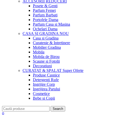
ACCESORII
REDUCERI
Posete & Genti
Parfum Femei
Parfum Barbati
Portofele Dama
Parfum Casa si Masina
Ochelari Dama
CASA SI GRADINA
NOU
Casa si Gradina
Curatenie & Intretinere
Mobilier Gradina
Mobila
Mobila de Birou
Scaune si Fotolii
Decoratiuni
CURATAT & SPALAT
Super Oferte
Produse Casnice
Detergenti Rufe
Ingrijire Corp
Ingrijirea Parului
Cosmetice
Bebe si Copii
Search
0