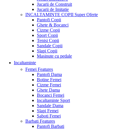
Jucarii de Construit
Jucarii de Imitatie
INCALTAMINTE COPII
Super Oferte
Pantofi Copii
Ghete & Bocanci
Cizme Copii
Sport Copii
Tenisi Copii
Sandale Copii
Slapi Copii
Masinute cu pedale
Incaltaminte
Femei
Features
Pantofi Dama
Botine Femei
Cizme Femei
Ghete Dama
Bocanci Femei
Incaltaminte Sport
Sandale Dama
Slapi Femei
Saboti Femei
Barbati
Features
Pantofi Barbati