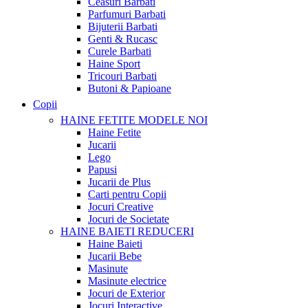
Ceasuri Barbati
Parfumuri Barbati
Bijuterii Barbati
Genti & Rucasc
Curele Barbati
Haine Sport
Tricouri Barbati
Butoni & Papioane
Copii
HAINE FETITE
MODELE NOI
Haine Fetite
Jucarii
Lego
Papusi
Jucarii de Plus
Carti pentru Copii
Jocuri Creative
Jocuri de Societate
HAINE BAIETI
REDUCERI
Haine Baieti
Jucarii Bebe
Masinute
Masinute electrice
Jocuri de Exterior
Jocuri Interactive