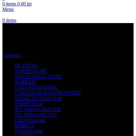
0
items
0,00
lei
Menu
0
items
Ghete fete
Categorii
DE STERS
ALIMENTARE
ANVELOPE si JANTE
BARBATI
CASA SI GRADINA
CURATENIE & INTRETINERE
HAINE DE CRACIUN
HAPPY DAY
IE CAMASA ROCHIE
JUCARII si JOCURI
LEGO Original
MOBILA
PANTALONI