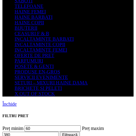
SABOTI
TELEFOANE
HAINE FEMEI
HAINE BARBATI
HAINE COPII
BIJUTERII
CEASURI F & B
INCALTAMINTE BARBATI
INCALTAMINTE COPII
INCALTAMINTE FEMEI
OFERTE DE PRET
PARFUMURI
POSETE & GENTI
PRODUSE EN-GROS
SERVICII EVENIMENTE
SETURI – MIXURI HAINE DAMA
BRICHETE SI PELETI
X OUT OF STOCK
Închide
FILTRU PRET
Preț minim
Preț maxim
Filtrează