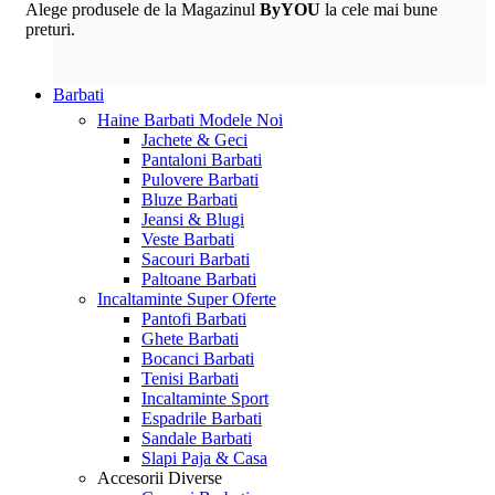
Alege produsele de la Magazinul
ByYOU
la cele mai bune
preturi.
Barbati
Haine Barbati
Modele Noi
Jachete & Geci
Pantaloni Barbati
Pulovere Barbati
Bluze Barbati
Jeansi & Blugi
Veste Barbati
Sacouri Barbati
Paltoane Barbati
Incaltaminte
Super Oferte
Pantofi Barbati
Ghete Barbati
Bocanci Barbati
Tenisi Barbati
Incaltaminte Sport
Espadrile Barbati
Sandale Barbati
Slapi Paja & Casa
Accesorii
Diverse