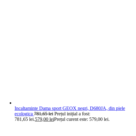
Incaltaminte Dama sport GEOX negri, D680JA, din piele
ecologica
781,65
lei
Prețul inițial a fost:
781,65 lei.
579,00
lei
Prețul curent este: 579,00 lei.