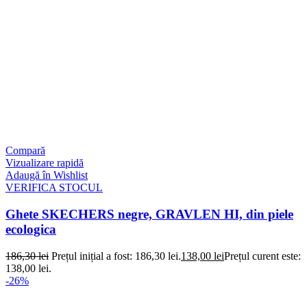
Compară
Vizualizare rapidă
Adaugă în Wishlist
VERIFICA STOCUL
Ghete SKECHERS negre, GRAVLEN HI, din piele
ecologica
186,30
lei
Prețul inițial a fost: 186,30 lei.
138,00
lei
Prețul curent este:
138,00 lei.
-26%