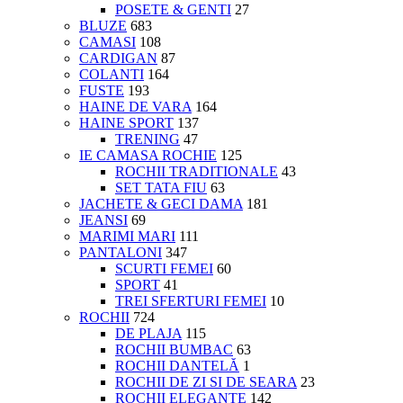
POSETE & GENTI
27
BLUZE
683
CAMASI
108
CARDIGAN
87
COLANTI
164
FUSTE
193
HAINE DE VARA
164
HAINE SPORT
137
TRENING
47
IE CAMASA ROCHIE
125
ROCHII TRADITIONALE
43
SET TATA FIU
63
JACHETE & GECI DAMA
181
JEANSI
69
MARIMI MARI
111
PANTALONI
347
SCURTI FEMEI
60
SPORT
41
TREI SFERTURI FEMEI
10
ROCHII
724
DE PLAJA
115
ROCHII BUMBAC
63
ROCHII DANTELĂ
1
ROCHII DE ZI SI DE SEARA
23
ROCHII ELEGANTE
142