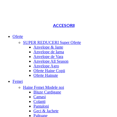
ACCESORII
Oferte
SUPER REDUCERI
Super Oferte
Anvelope & Jante
Anvelope de Iarna
Anvelope de Vara
Anvelope All Season
Anvelope Agro
Oferte Haine Copii
Oferte Hainute
Femei
Haine Femei
Modele noi
Bluze Cardigane
Camasi
Colanti
Pantaloni
Geci & Jachete
Paltoane