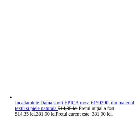
Incaltaminte Dama sport EPICA mov, 6159290, din material
textil si piele naturala
514,35
lei
Prețul inițial a fost:
514,35 lei.
381,00
lei
Prețul curent este: 381,00 lei.