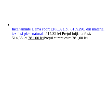
Incaltaminte Dama sport EPICA albi, 6159290, din material
textil si piele naturala
514,35
lei
Prețul inițial a fost:
514,35 lei.
381,00
lei
Prețul curent este: 381,00 lei.