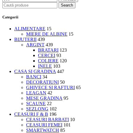
Search
Categorii
ALIMENTARE
15
MIERE DE ALBINE
15
BIJUTERII
439
ARGINT
439
BRATARI
123
CERCEI
93
COLIERE
120
INELE
103
CASA SI GRADINA
447
BANCI
34
DECORATIUNI
50
GHIVECE SI RAFTURI
65
LEAGAN
42
MESE GRADINA
95
SCAUNE
22
SEZLONG
102
CEASURI F & B
196
CEASURI BARBATI
10
CEASURI FEMEI
101
SMARTWATCH
85