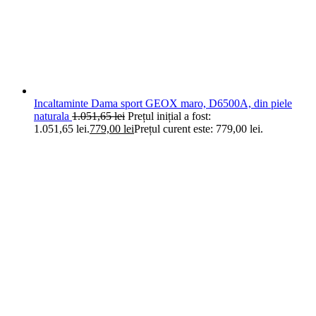
Incaltaminte Dama sport GEOX maro, D6500A, din piele
naturala
1.051,65
lei
Prețul inițial a fost:
1.051,65 lei.
779,00
lei
Prețul curent este: 779,00 lei.