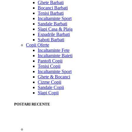
Ghete Barbati
Bocanci Barbati
Tenisi Barbati
Incaltaminte Sport
Sandale Barbati
Slapi Casa & Plaja
Espadrile Barbati
Saboti Barbati
Copii
Oferte
Incaltaminte Fete
Incaltaminte Baieti
Pantofi Copii
Tenisi Copii
Incaltaminte Sport
Ghete & Bocanci
Cizme Copii
Sandale Copii
Slapi Copii
POSTARI RECENTE