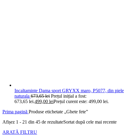
Incaltaminte Dama sport GRYXX maro, P5077, din piele
naturala
673,65
lei
Prețul inițial a fost:
673,65 lei.
499,00
lei
Prețul curent este: 499,00 lei.
Prima pagină
Produse etichetate „Ghete fete”
Afișez 1 - 21 din 45 de rezultate
Sortat după cele mai recente
ARATĂ FILTRU