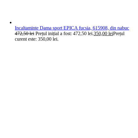
Incaltaminte Dama sport EPICA fucsia, 615908, din nabuc
472,50
lei
Prețul inițial a fost: 472,50 lei.
350,00
lei
Prețul
curent este: 350,00 lei.