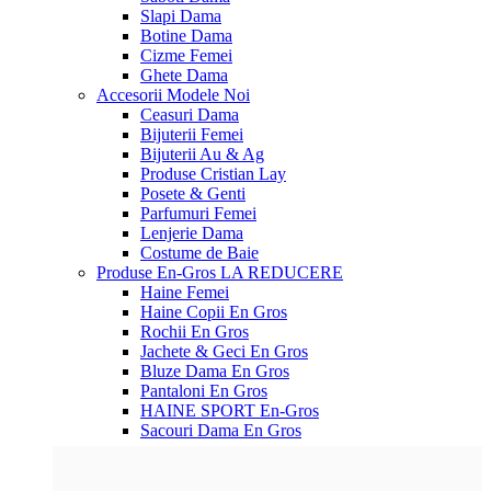
Slapi Dama
Botine Dama
Cizme Femei
Ghete Dama
Accesorii
Modele Noi
Ceasuri Dama
Bijuterii Femei
Bijuterii Au & Ag
Produse Cristian Lay
Posete & Genti
Parfumuri Femei
Lenjerie Dama
Costume de Baie
Produse En-Gros
LA REDUCERE
Haine Femei
Haine Copii En Gros
Rochii En Gros
Jachete & Geci En Gros
Bluze Dama En Gros
Pantaloni En Gros
HAINE SPORT En-Gros
Sacouri Dama En Gros