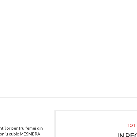
TOT 
nti?or pentru femei din
rconiu cubic MESMERA
INREG