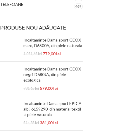
TELEFOANE
469
PRODUSE NOU ADĂUGATE
Incaltaminte Dama sport GEOX
maro, D6500A, din piele naturala
779,00
lei
1.051,65
lei
Incaltaminte Dama sport GEOX
negri, D680JA, din piele
ecologica
579,00
lei
781,65
lei
Incaltaminte Dama sport EPICA
albi, 6159290, din material textil
si piele naturala
381,00
lei
514,35
lei