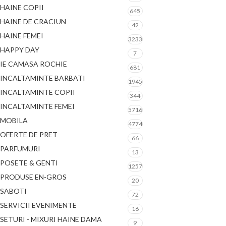
HAINE COPII
645
HAINE DE CRACIUN
42
HAINE FEMEI
3233
HAPPY DAY
7
IE CAMASA ROCHIE
681
INCALTAMINTE BARBATI
1945
INCALTAMINTE COPII
344
INCALTAMINTE FEMEI
5716
MOBILA
4774
OFERTE DE PRET
66
PARFUMURI
13
POSETE & GENTI
1257
PRODUSE EN-GROS
20
SABOTI
72
SERVICII EVENIMENTE
16
SETURI - MIXURI HAINE DAMA
9