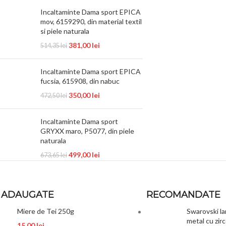
Incaltaminte Dama sport EPICA
mov, 6159290, din material textil
si piele naturala
381,00
lei
514,35
lei
Incaltaminte Dama sport EPICA
fucsia, 615908, din nabuc
350,00
lei
472,50
lei
Incaltaminte Dama sport
GRYXX maro, P5077, din piele
naturala
499,00
lei
673,65
lei
 ADAUGATE
RECOMANDATE
Miere de Tei 250g
Swarovski la
metal cu zi
15,00
lei