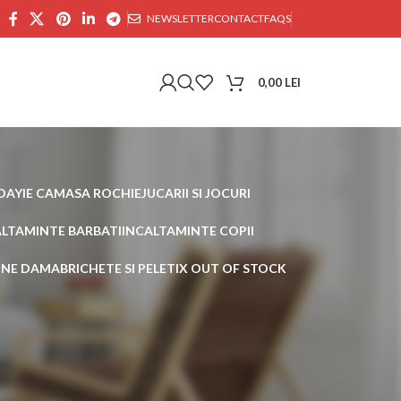
NEWSLETTER
CONTACT
FAQS
0,00
LEI
DAY
IE CAMASA ROCHIE
JUCARII SI JOCURI
ALTAMINTE BARBATI
INCALTAMINTE COPII
AINE DAMA
BRICHETE SI PELETI
X OUT OF STOCK
30
45