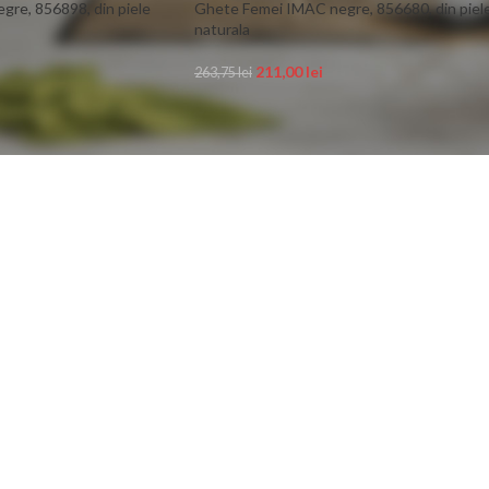
re, 856898, din piele
Ghete Femei IMAC negre, 856680, din piel
naturala
211,00
lei
263,75
lei