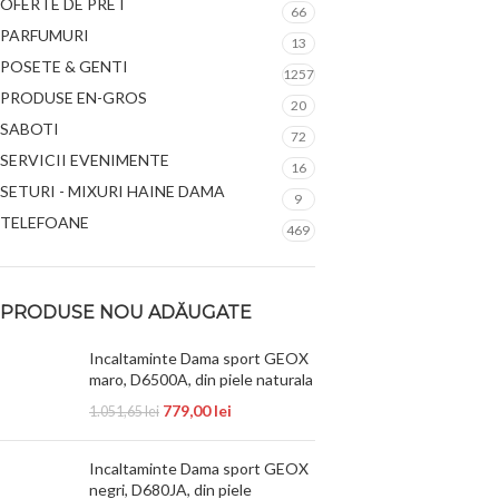
OFERTE DE PRET
66
PARFUMURI
13
POSETE & GENTI
1257
PRODUSE EN-GROS
20
SABOTI
72
SERVICII EVENIMENTE
16
SETURI - MIXURI HAINE DAMA
9
TELEFOANE
469
PRODUSE NOU ADĂUGATE
Incaltaminte Dama sport GEOX
maro, D6500A, din piele naturala
779,00
lei
1.051,65
lei
Incaltaminte Dama sport GEOX
negri, D680JA, din piele