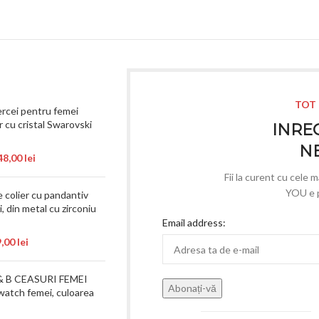
TOT 
rcei pentru femei
r cu cristal Swarovski
INREG
N
48,00
lei
Fii la curent cu cele 
YOU e p
e colier cu pandantiv
, din metal cu zirconiu
Email address:
9,00
lei
& B CEASURI FEMEI
watch femei, culoarea