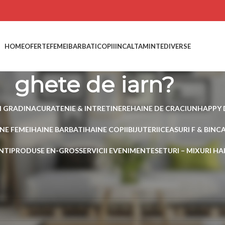
HOME
OFERTE
FEMEI
BARBATI
COPII
INCALTAMINTE
DIVERSE
ghete de iarn?
I GRADINA
CURATENIE & INTRETINERE
HAINE DE CRACIUN
HAPPY 
NE FEMEI
HAINE BARBATI
HAINE COPII
BIJUTERII
CEASURI F & B
INC
NTI
PRODUSE EN-GROS
SERVICII EVENIMENTE
SETURI – MIXURI H
 etichetate „ghete de iarn?”
 produs care să se potrivească cu selecția ta.