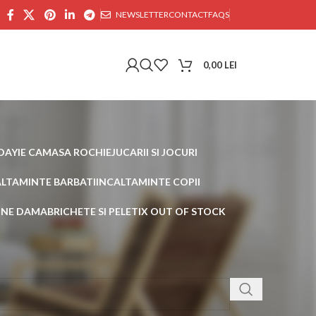
NEWSLETTER
CONTACT
FAQS
0,00
LEI
DAY
IE CAMASA ROCHIE
JUCARII SI JOCURI
ALTAMINTE BARBATI
INCALTAMINTE COPII
AINE DAMA
BRICHETE SI PELETI
X OUT OF STOCK