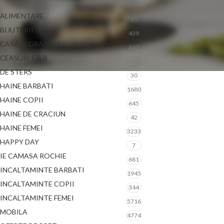
ALIMENTARE
15
BIJUTERII
439
CASA SI GRADINA
447
CEASURI F & B
196
DE STERS
30
HAINE BARBATI
1680
HAINE COPII
645
HAINE DE CRACIUN
42
HAINE FEMEI
3233
HAPPY DAY
7
IE CAMASA ROCHIE
681
INCALTAMINTE BARBATI
1945
INCALTAMINTE COPII
344
INCALTAMINTE FEMEI
5716
MOBILA
4774