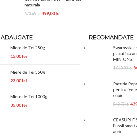
naturala
499,00
lei
673,65
lei
 ADAUGATE
RECOMANDATE
Miere de Tei 250g
Swarovski ce
placati cu au
15,00
lei
MINIONS
8
1.060,00
lei
Miere de Tei 350g
23,00
lei
Patrizia Pep
pentru femei
cubic
Miere de Tei 1000g
43
548,75
lei
35,00
lei
CEASURI F 
Fossil smart
auriu