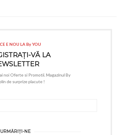
CE E NOU LA By YOU
ISTRAȚI-VĂ LA
EWSLETTER
mai noi Oferte si Promotii. Magazinul By
lin de surprize placute !
URMĂRIȚI-NE