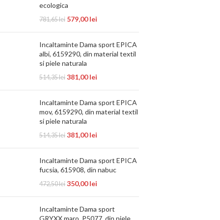
ecologica
579,00
lei
781,65
lei
Incaltaminte Dama sport EPICA
albi, 6159290, din material textil
si piele naturala
381,00
lei
514,35
lei
Incaltaminte Dama sport EPICA
mov, 6159290, din material textil
si piele naturala
381,00
lei
514,35
lei
Incaltaminte Dama sport EPICA
fucsia, 615908, din nabuc
350,00
lei
472,50
lei
Incaltaminte Dama sport
GRYXX maro, P5077, din piele