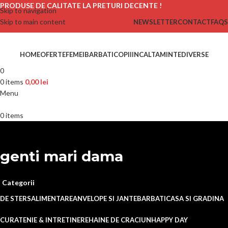
PRODUSE DE CALITATE LA PRETURI DECENTE !
Skip to navigation
Skip to main content
NEWSLETTER
CONTACT
FAQS
HOME
OFERTE
FEMEI
BARBATI
COPII
INCALTAMINTE
DIVERSE
0
0
items
0,00
lei
Menu
0
items
genti mari dama
Categorii
DE STERS
ALIMENTARE
ANVELOPE SI JANTE
BARBATI
CASA SI GRADINA
CURATENIE & INTRETINERE
HAINE DE CRACIUN
HAPPY DAY