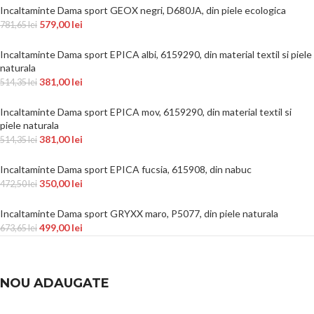
Incaltaminte Dama sport GEOX negri, D680JA, din piele ecologica
579,00
lei
781,65
lei
Incaltaminte Dama sport EPICA albi, 6159290, din material textil si piele
naturala
381,00
lei
514,35
lei
Incaltaminte Dama sport EPICA mov, 6159290, din material textil si
piele naturala
381,00
lei
514,35
lei
Incaltaminte Dama sport EPICA fucsia, 615908, din nabuc
350,00
lei
472,50
lei
Incaltaminte Dama sport GRYXX maro, P5077, din piele naturala
499,00
lei
673,65
lei
NOU ADAUGATE