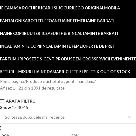
IE CAMASA ROCHIE
JUCARII SI JOCURI
LEGO ORIGINAL
MOBILA
PANTALONI
SABOTI
TELEFOANE
HAINE FEMEI
HAINE BARBATI
HAINE COPII
BIJUTERII
CEASURI F & B
INCALTAMINTE BARBATI
INCALTAMINTE COPII
INCALTAMINTE FEMEI
OFERTE DE PRET
PARFUMURI
POSETE & GENTI
PRODUSE EN-GROS
SERVICII EVENIMENTE
SETURI – MIXURI HAINE DAMA
BRICHETE SI PELETI
X OUT OF STOCK
Prima pagină
Produse etichetate „genti mari dama”
Afișez 1 - 21 din 1091 de rezultate
ARATĂ FILTRU
Show
15
30
45
-20%
-20%