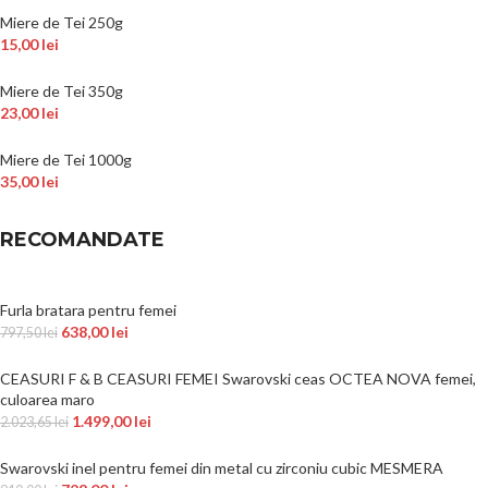
Miere de Tei 250g
15,00
lei
Miere de Tei 350g
23,00
lei
Miere de Tei 1000g
35,00
lei
RECOMANDATE
Furla bratara pentru femei
638,00
lei
797,50
lei
CEASURI F & B CEASURI FEMEI Swarovski ceas OCTEA NOVA femei,
culoarea maro
1.499,00
lei
2.023,65
lei
Swarovski inel pentru femei din metal cu zirconiu cubic MESMERA