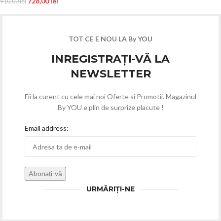
728,00
lei
910,00
lei
TOT CE E NOU LA By YOU
INREGISTRAȚI-VĂ LA
NEWSLETTER
Fii la curent cu cele mai noi Oferte si Promotii. Magazinul
By YOU e plin de surprize placute !
Email address:
URMĂRIȚI-NE