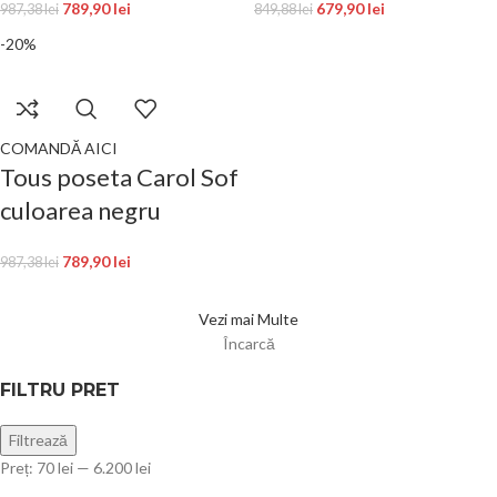
789,90
lei
679,90
lei
987,38
lei
849,88
lei
-20%
COMANDĂ AICI
Tous poseta Carol Sof
culoarea negru
789,90
lei
987,38
lei
Vezi mai Multe
Încarcă
FILTRU PRET
Filtrează
Preț:
70 lei
—
6.200 lei