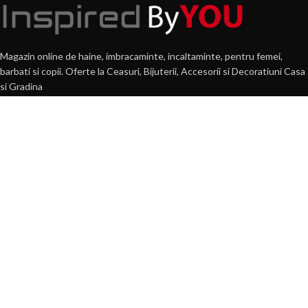
Magazin online de haine, imbracaminte, incaltaminte, pentru femei,
barbati si copii. Oferte la Ceasuri, Bijuterii, Accesorii si Decoratiuni Casa
si Gradina
Str. N.Balcescu, nr. 22, Lugoj
Tel: 0722 584 931
E-mail: comenzi(@)byyou.ro
POSTARI RECENTE
360 VIDEO Booth – Platforma 360 VIDEO de Inchiriat
30 martie 2022
1 Comment
PERFUMARTE – Parfumuri pentru Camera si Hoteluri
11 septembrie 2019
1 Comment