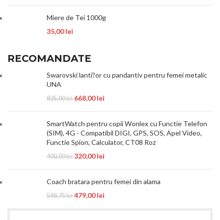
Miere de Tei 1000g
35,00
lei
RECOMANDATE
Swarovski lanti?or cu pandantiv pentru femei metalic
UNA
668,00
lei
835,00
lei
SmartWatch pentru copii Wonlex cu Functie Telefon
(SIM), 4G - Compatibil DIGI, GPS, SOS, Apel Video,
Functie Spion, Calculator, CT08 Roz
320,00
lei
400,00
lei
Coach bratara pentru femei din alama
479,00
lei
598,75
lei