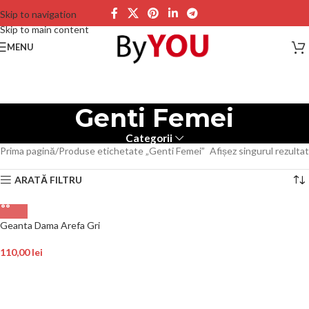
Skip to navigation
Skip to main content
MENU
Genti Femei
Categorii
Prima pagină
Produse etichetate „Genti Femei”
Afișez singurul rezultat
ARATĂ FILTRU
Geanta Dama Arefa Gri
110,00
lei