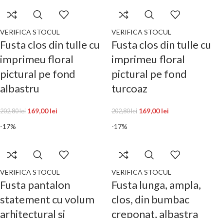
VERIFICA STOCUL
VERIFICA STOCUL
Fusta clos din tulle cu
Fusta clos din tulle cu
imprimeu floral
imprimeu floral
pictural pe fond
pictural pe fond
albastru
turcoaz
169,00
lei
169,00
lei
202,80
lei
202,80
lei
-17%
-17%
VERIFICA STOCUL
VERIFICA STOCUL
Fusta pantalon
Fusta lunga, ampla,
statement cu volum
clos, din bumbac
arhitectural si
creponat, albastra