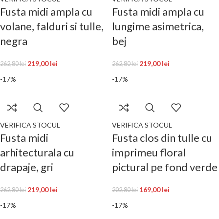
Fusta midi ampla cu
Fusta midi ampla cu
volane, falduri si tulle,
lungime asimetrica,
negra
bej
219,00
lei
219,00
lei
262,80
lei
262,80
lei
-17%
-17%
VERIFICA STOCUL
VERIFICA STOCUL
Fusta midi
Fusta clos din tulle cu
arhitecturala cu
imprimeu floral
drapaje, gri
pictural pe fond verde
219,00
lei
169,00
lei
262,80
lei
202,80
lei
-17%
-17%