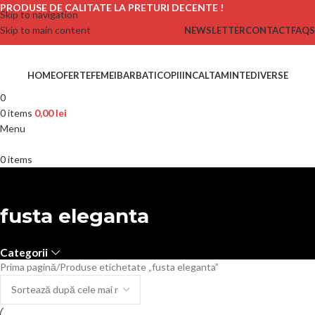
PRODUSE DE CALITATE LA PRETURI DECENTE !
Skip to navigation
Skip to main content
NEWSLETTER
CONTACT
FAQS
HOME
OFERTE
FEMEI
BARBATI
COPII
INCALTAMINTE
DIVERSE
0
0
items
0,00
lei
Menu
0
items
fusta eleganta
Categorii
Prima pagină
Produse etichetate „fusta eleganta”