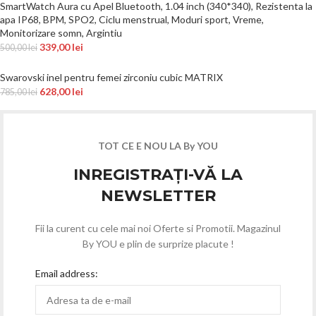
SmartWatch Aura cu Apel Bluetooth, 1.04 inch (340*340), Rezistenta la
apa IP68, BPM, SPO2, Ciclu menstrual, Moduri sport, Vreme,
Monitorizare somn, Argintiu
339,00
lei
500,00
lei
Swarovski inel pentru femei zirconiu cubic MATRIX
628,00
lei
785,00
lei
TOT CE E NOU LA By YOU
INREGISTRAȚI-VĂ LA
NEWSLETTER
Fii la curent cu cele mai noi Oferte si Promotii. Magazinul
By YOU e plin de surprize placute !
Email address: