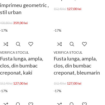
imprimeu geometric ,
127,00
lei
152,40
lei
stil urban
359,00
lei
430,80
lei
-17%
-17%
VERIFICA STOCUL
VERIFICA STOCUL
Fusta lunga, ampla,
Fusta lunga, ampla,
clos, din bumbac
clos, din bumbac
creponat, kaki
creponat, bleumarin
127,00
lei
127,00
lei
152,40
lei
152,40
lei
-17%
-17%