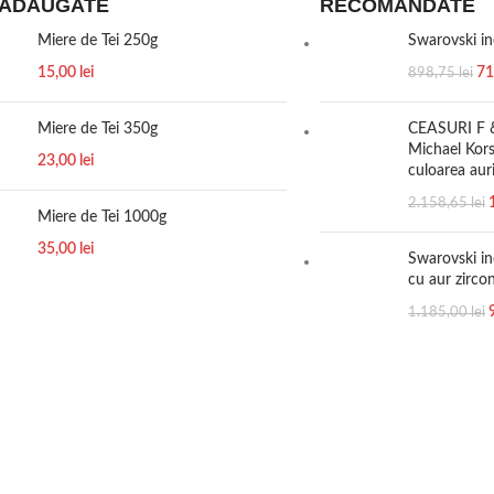
 ADAUGATE
RECOMANDATE
Miere de Tei 250g
Swarovski i
15,00
lei
71
898,75
lei
Miere de Tei 350g
CEASURI F 
Michael Kor
23,00
lei
culoarea aur
2.158,65
lei
Miere de Tei 1000g
35,00
lei
Swarovski in
cu aur zirc
1.185,00
lei