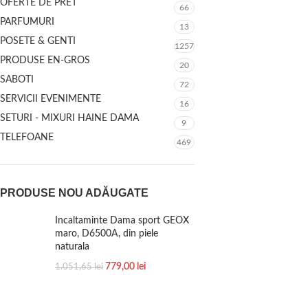
OFERTE DE PRET
66
PARFUMURI
13
POSETE & GENTI
1257
PRODUSE EN-GROS
20
SABOTI
72
SERVICII EVENIMENTE
16
SETURI - MIXURI HAINE DAMA
9
TELEFOANE
469
PRODUSE NOU ADĂUGATE
Incaltaminte Dama sport GEOX
maro, D6500A, din piele
naturala
779,00
lei
1.051,65
lei