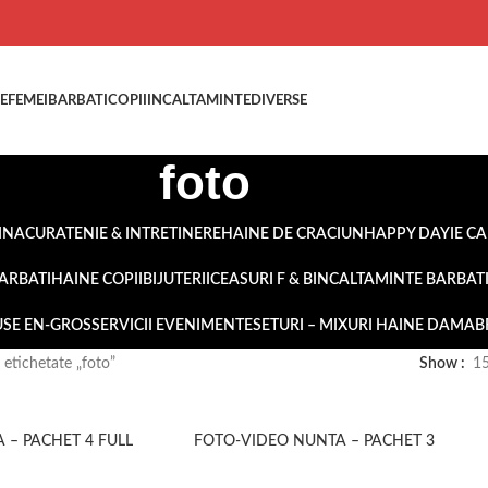
E
FEMEI
BARBATI
COPII
INCALTAMINTE
DIVERSE
foto
INA
CURATENIE & INTRETINERE
HAINE DE CRACIUN
HAPPY DAY
IE C
ARBATI
HAINE COPII
BIJUTERII
CEASURI F & B
INCALTAMINTE BARBAT
SE EN-GROS
SERVICII EVENIMENTE
SETURI – MIXURI HAINE DAMA
B
etichetate „foto”
Show
1
 – PACHET 4 FULL
FOTO-VIDEO NUNTA – PACHET 3