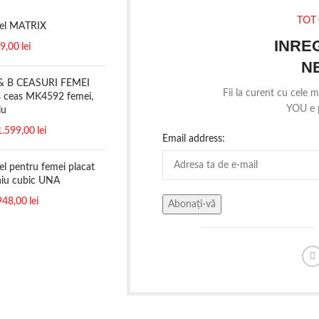
TOT 
nel MATRIX
INRE
9,00
lei
N
& B CEASURI FEMEI
Fii la curent cu cele 
s ceas MK4592 femei,
YOU e p
iu
1.599,00
lei
Email address:
el pentru femei placat
oniu cubic UNA
948,00
lei