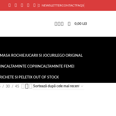
NEWSLETTER
CONTACT
FAQS
0,00
LEI
AMASA ROCHIE
JUCARII SI JOCURI
LEGO ORIGINAL
I
INCALTAMINTE COPII
INCALTAMINTE FEMEI
RICHETE SI PELETI
X OUT OF STOCK
5
30
45