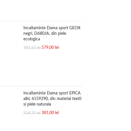
Incaltaminte Dama sport GEOX
negri, D680JA, din piele
ecologica
579,00
lei
781,65
lei
Incaltaminte Dama sport EPICA
albi, 6159290, din material textil
si piele naturala
381,00
lei
514,35
lei