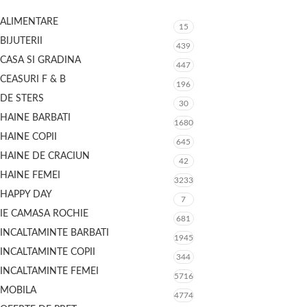
ALIMENTARE
15
BIJUTERII
439
CASA SI GRADINA
447
CEASURI F & B
196
DE STERS
30
HAINE BARBATI
1680
HAINE COPII
645
HAINE DE CRACIUN
42
HAINE FEMEI
3233
HAPPY DAY
7
IE CAMASA ROCHIE
681
INCALTAMINTE BARBATI
1945
INCALTAMINTE COPII
344
INCALTAMINTE FEMEI
5716
MOBILA
4774