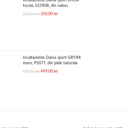
Incaltaminte Dama sport EPICA
fucsia, 615908, din nabuc
350,00
lei
472,50
lei
Incaltaminte Dama sport GRYXX
maro, P5077, din piele naturala
499,00
lei
673,65
lei