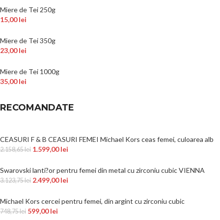
Miere de Tei 250g
15,00
lei
Miere de Tei 350g
23,00
lei
Miere de Tei 1000g
35,00
lei
RECOMANDATE
CEASURI F & B CEASURI FEMEI Michael Kors ceas femei, culoarea alb
1.599,00
lei
2.158,65
lei
Swarovski lanti?or pentru femei din metal cu zirconiu cubic VIENNA
2.499,00
lei
3.123,75
lei
Michael Kors cercei pentru femei, din argint cu zirconiu cubic
599,00
lei
748,75
lei