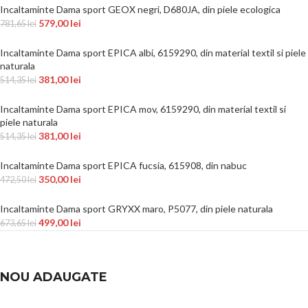
Incaltaminte Dama sport GEOX negri, D680JA, din piele ecologica
579,00
lei
781,65
lei
Incaltaminte Dama sport EPICA albi, 6159290, din material textil si piele
naturala
381,00
lei
514,35
lei
Incaltaminte Dama sport EPICA mov, 6159290, din material textil si
piele naturala
381,00
lei
514,35
lei
Incaltaminte Dama sport EPICA fucsia, 615908, din nabuc
350,00
lei
472,50
lei
Incaltaminte Dama sport GRYXX maro, P5077, din piele naturala
499,00
lei
673,65
lei
NOU ADAUGATE