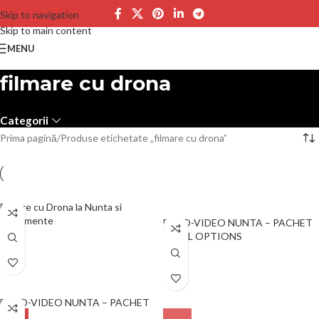
Skip to navigation
Skip to main content
MENU
filmare cu drona
Categorii
Prima pagină
Produse etichetate „filmare cu drona”
Filmare cu Drona la Nunta si
Evenimente
FOTO-VIDEO NUNTA – PACHET
4 FULL OPTIONS
FOTO-VIDEO NUNTA – PACHET
3