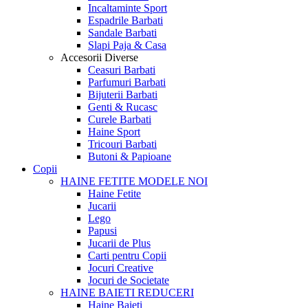
Incaltaminte Sport
Espadrile Barbati
Sandale Barbati
Slapi Paja & Casa
Accesorii
Diverse
Ceasuri Barbati
Parfumuri Barbati
Bijuterii Barbati
Genti & Rucasc
Curele Barbati
Haine Sport
Tricouri Barbati
Butoni & Papioane
Copii
HAINE FETITE
MODELE NOI
Haine Fetite
Jucarii
Lego
Papusi
Jucarii de Plus
Carti pentru Copii
Jocuri Creative
Jocuri de Societate
HAINE BAIETI
REDUCERI
Haine Baieti