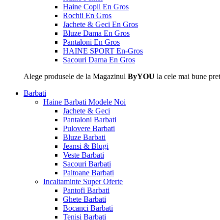
Haine Copii En Gros
Rochii En Gros
Jachete & Geci En Gros
Bluze Dama En Gros
Pantaloni En Gros
HAINE SPORT En-Gros
Sacouri Dama En Gros
Alege produsele de la Magazinul
ByYOU
la cele mai bune pret
Barbati
Haine Barbati
Modele Noi
Jachete & Geci
Pantaloni Barbati
Pulovere Barbati
Bluze Barbati
Jeansi & Blugi
Veste Barbati
Sacouri Barbati
Paltoane Barbati
Incaltaminte
Super Oferte
Pantofi Barbati
Ghete Barbati
Bocanci Barbati
Tenisi Barbati