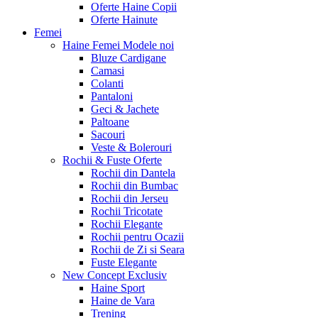
Oferte Haine Copii
Oferte Hainute
Femei
Haine Femei
Modele noi
Bluze Cardigane
Camasi
Colanti
Pantaloni
Geci & Jachete
Paltoane
Sacouri
Veste & Bolerouri
Rochii & Fuste
Oferte
Rochii din Dantela
Rochii din Bumbac
Rochii din Jerseu
Rochii Tricotate
Rochii Elegante
Rochii pentru Ocazii
Rochii de Zi si Seara
Fuste Elegante
New Concept
Exclusiv
Haine Sport
Haine de Vara
Trening