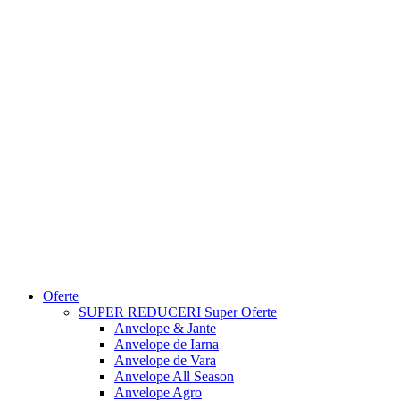
Oferte
SUPER REDUCERI
Super Oferte
Anvelope & Jante
Anvelope de Iarna
Anvelope de Vara
Anvelope All Season
Anvelope Agro