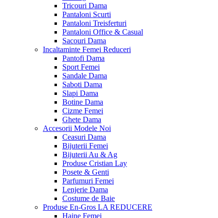
Tricouri Dama
Pantaloni Scurti
Pantaloni Treisferturi
Pantaloni Office & Casual
Sacouri Dama
Incaltaminte Femei
Reduceri
Pantofi Dama
Sport Femei
Sandale Dama
Saboti Dama
Slapi Dama
Botine Dama
Cizme Femei
Ghete Dama
Accesorii
Modele Noi
Ceasuri Dama
Bijuterii Femei
Bijuterii Au & Ag
Produse Cristian Lay
Posete & Genti
Parfumuri Femei
Lenjerie Dama
Costume de Baie
Produse En-Gros
LA REDUCERE
Haine Femei