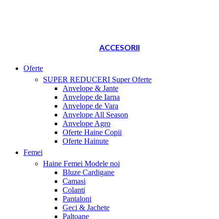
ACCESORII
Oferte
SUPER REDUCERI
Super Oferte
Anvelope & Jante
Anvelope de Iarna
Anvelope de Vara
Anvelope All Season
Anvelope Agro
Oferte Haine Copii
Oferte Hainute
Femei
Haine Femei
Modele noi
Bluze Cardigane
Camasi
Colanti
Pantaloni
Geci & Jachete
Paltoane