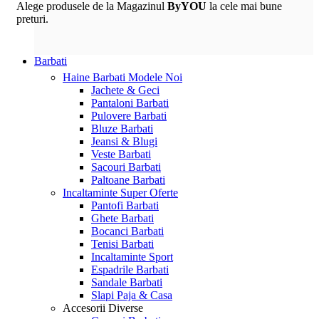
Alege produsele de la Magazinul
ByYOU
la cele mai bune
preturi.
Barbati
Haine Barbati
Modele Noi
Jachete & Geci
Pantaloni Barbati
Pulovere Barbati
Bluze Barbati
Jeansi & Blugi
Veste Barbati
Sacouri Barbati
Paltoane Barbati
Incaltaminte
Super Oferte
Pantofi Barbati
Ghete Barbati
Bocanci Barbati
Tenisi Barbati
Incaltaminte Sport
Espadrile Barbati
Sandale Barbati
Slapi Paja & Casa
Accesorii
Diverse