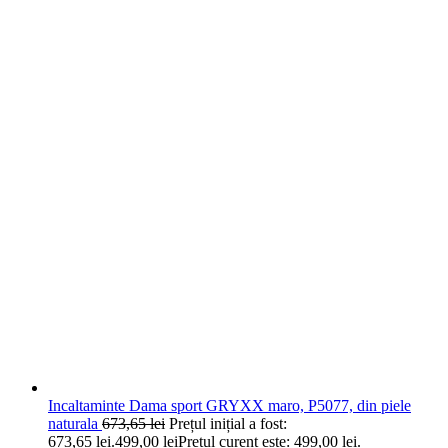
Incaltaminte Dama sport GRYXX maro, P5077, din piele
naturala
673,65
lei
Prețul inițial a fost:
673,65 lei.
499,00
lei
Prețul curent este: 499,00 lei.