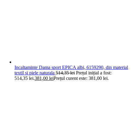
Incaltaminte Dama sport EPICA albi, 6159290, din material
textil si piele naturala
514,35
lei
Prețul inițial a fost:
514,35 lei.
381,00
lei
Prețul curent este: 381,00 lei.