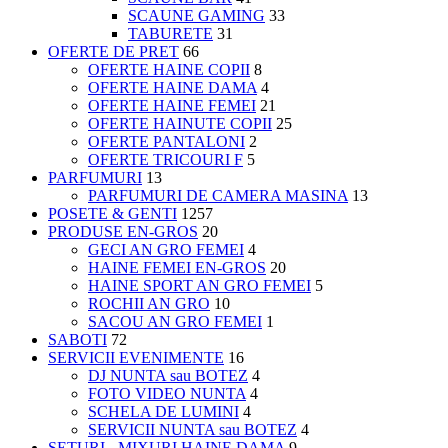
SCAUNE GAMING
33
TABURETE
31
OFERTE DE PRET
66
OFERTE HAINE COPII
8
OFERTE HAINE DAMA
4
OFERTE HAINE FEMEI
21
OFERTE HAINUTE COPII
25
OFERTE PANTALONI
2
OFERTE TRICOURI F
5
PARFUMURI
13
PARFUMURI DE CAMERA MASINA
13
POSETE & GENTI
1257
PRODUSE EN-GROS
20
GECI AN GRO FEMEI
4
HAINE FEMEI EN-GROS
20
HAINE SPORT AN GRO FEMEI
5
ROCHII AN GRO
10
SACOU AN GRO FEMEI
1
SABOTI
72
SERVICII EVENIMENTE
16
DJ NUNTA sau BOTEZ
4
FOTO VIDEO NUNTA
4
SCHELA DE LUMINI
4
SERVICII NUNTA sau BOTEZ
4
SETURI - MIXURI HAINE DAMA
9