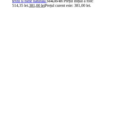
textil si piele naturala
514,35
lei
Prețul inițial a fost:
514,35 lei.
381,00
lei
Prețul curent este: 381,00 lei.