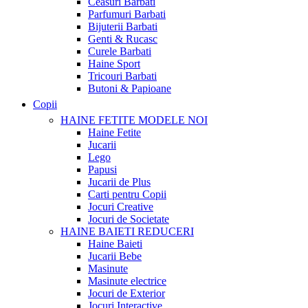
Ceasuri Barbati
Parfumuri Barbati
Bijuterii Barbati
Genti & Rucasc
Curele Barbati
Haine Sport
Tricouri Barbati
Butoni & Papioane
Copii
HAINE FETITE
MODELE NOI
Haine Fetite
Jucarii
Lego
Papusi
Jucarii de Plus
Carti pentru Copii
Jocuri Creative
Jocuri de Societate
HAINE BAIETI
REDUCERI
Haine Baieti
Jucarii Bebe
Masinute
Masinute electrice
Jocuri de Exterior
Jocuri Interactive