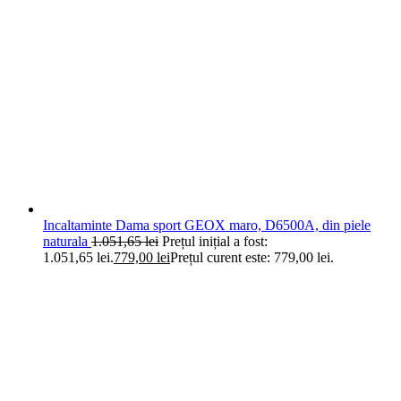
Incaltaminte Dama sport GEOX maro, D6500A, din piele
naturala
1.051,65
lei
Prețul inițial a fost:
1.051,65 lei.
779,00
lei
Prețul curent este: 779,00 lei.