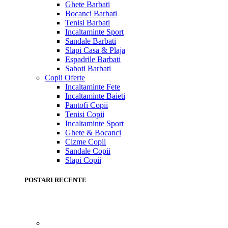
Ghete Barbati
Bocanci Barbati
Tenisi Barbati
Incaltaminte Sport
Sandale Barbati
Slapi Casa & Plaja
Espadrile Barbati
Saboti Barbati
Copii
Oferte
Incaltaminte Fete
Incaltaminte Baieti
Pantofi Copii
Tenisi Copii
Incaltaminte Sport
Ghete & Bocanci
Cizme Copii
Sandale Copii
Slapi Copii
POSTARI RECENTE