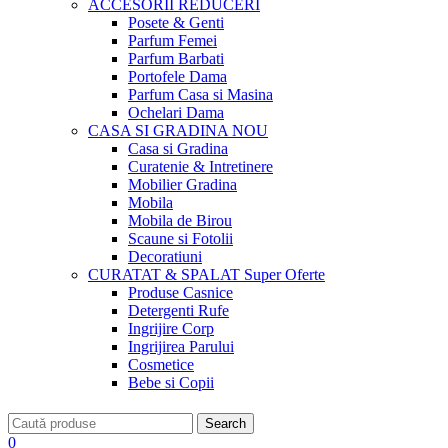
ACCESORII
REDUCERI
Posete & Genti
Parfum Femei
Parfum Barbati
Portofele Dama
Parfum Casa si Masina
Ochelari Dama
CASA SI GRADINA
NOU
Casa si Gradina
Curatenie & Intretinere
Mobilier Gradina
Mobila
Mobila de Birou
Scaune si Fotolii
Decoratiuni
CURATAT & SPALAT
Super Oferte
Produse Casnice
Detergenti Rufe
Ingrijire Corp
Ingrijirea Parului
Cosmetice
Bebe si Copii
Search
0