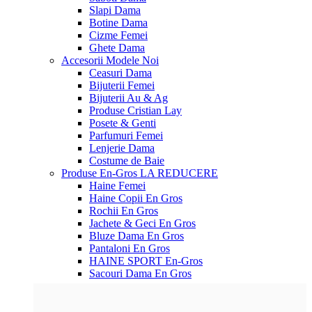
Slapi Dama
Botine Dama
Cizme Femei
Ghete Dama
Accesorii
Modele Noi
Ceasuri Dama
Bijuterii Femei
Bijuterii Au & Ag
Produse Cristian Lay
Posete & Genti
Parfumuri Femei
Lenjerie Dama
Costume de Baie
Produse En-Gros
LA REDUCERE
Haine Femei
Haine Copii En Gros
Rochii En Gros
Jachete & Geci En Gros
Bluze Dama En Gros
Pantaloni En Gros
HAINE SPORT En-Gros
Sacouri Dama En Gros