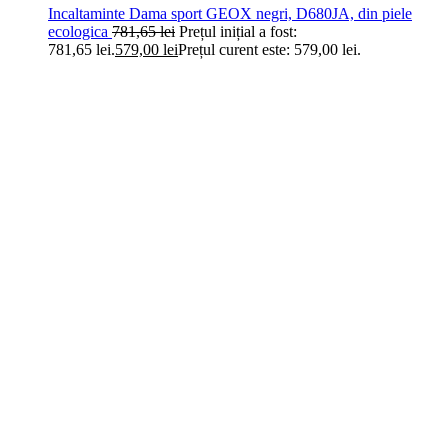
Incaltaminte Dama sport GEOX negri, D680JA, din piele
ecologica
781,65
lei
Prețul inițial a fost:
781,65 lei.
579,00
lei
Prețul curent este: 579,00 lei.