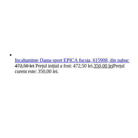
Incaltaminte Dama sport EPICA fucsia, 615908, din nabuc
472,50
lei
Prețul inițial a fost: 472,50 lei.
350,00
lei
Prețul
curent este: 350,00 lei.