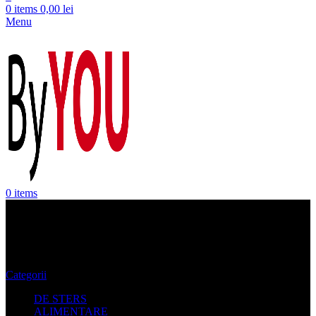
0
items
0,00
lei
Menu
0
items
Costume de baie Volcom
Categorii
DE STERS
ALIMENTARE