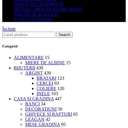
SERVICII EVENIMENTE
SETURI – MIXURI HAINE DAMA
BRICHETE SI PELETI
X OUT OF STOCK
Închide
Search
Categorii
ALIMENTARE
15
MIERE DE ALBINE
15
BIJUTERII
439
ARGINT
439
BRATARI
123
CERCEI
93
COLIERE
120
INELE
103
CASA SI GRADINA
447
BANCI
34
DECORATIUNI
50
GHIVECE SI RAFTURI
65
LEAGAN
42
MESE GRADINA
95