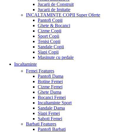
Jucarii de Construit
Jucarii de Imitatie
INCALTAMINTE COPII
Super Oferte
Pantofi Copii
Ghete & Bocanci
Cizme Copii
Sport Copii
Tenisi Copii
Sandale Copii
Slapi Copii
Masinute cu pedale
Incaltaminte
Femei
Features
Pantofi Dama
Botine Femei
Cizme Femei
Ghete Dama
Bocanci Femei
Incaltaminte Sport
Sandale Dama
Slapi Femei
Saboti Femei
Barbati
Features
Pantofi Barbati