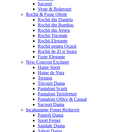
Sacouri
Veste & Bolerouri
Rochii & Fuste
Oferte
Rochii din Dantela
Rochii din Bumbac
Rochii din Jerseu
Rochii Tricotate
Rochii Elegante
Rochii pentru Ocazii
Rochii de Zi si Seara
Fuste Elegante
New Concept
Exclusiv
Haine Sport
Haine de Vara
Trening
Tricouri Dama
Pantaloni Scurti
Pantaloni Treisferturi
Pantaloni Office & Casual
Sacouri Dama
Incaltaminte Femei
Reduceri
Pantofi Dama
Sport Femei
Sandale Dama
Saboti Dama