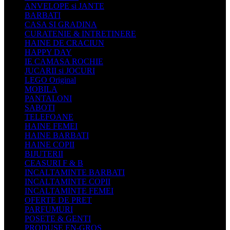
ANVELOPE si JANTE
BARBATI
CASA SI GRADINA
CURATENIE & INTRETINERE
HAINE DE CRACIUN
HAPPY DAY
IE CAMASA ROCHIE
JUCARII si JOCURI
LEGO Original
MOBILA
PANTALONI
SABOTI
TELEFOANE
HAINE FEMEI
HAINE BARBATI
HAINE COPII
BIJUTERII
CEASURI F & B
INCALTAMINTE BARBATI
INCALTAMINTE COPII
INCALTAMINTE FEMEI
OFERTE DE PRET
PARFUMURI
POSETE & GENTI
PRODUSE EN-GROS