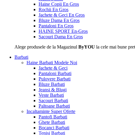
Haine Copii En Gros
Rochii En Gros
Jachete & Geci En Gros
Bluze Dama En Gros
Pantaloni En Gros
HAINE SPORT En-Gros
Sacouri Dama En Gros
Alege produsele de la Magazinul
ByYOU
la cele mai bune pret
Barbati
Haine Barbati
Modele Noi
Jachete & Geci
Pantaloni Barbati
Pulovere Barbati
Bluze Barbati
Jeansi & Blugi
Veste Barbati
Sacouri Barbati
Paltoane Barbati
Incaltaminte
Super Oferte
Pantofi Barbati
Ghete Barbati
Bocanci Barbati
Tenisi Barbati