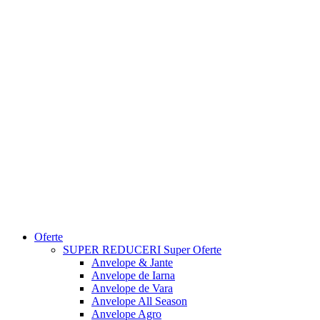
Oferte
SUPER REDUCERI
Super Oferte
Anvelope & Jante
Anvelope de Iarna
Anvelope de Vara
Anvelope All Season
Anvelope Agro