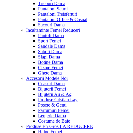
Tricouri Dama
Pantaloni Scurti
Pantaloni Treisferturi
Pantaloni Office & Casual
Sacouri Dama
Incaltaminte Femei
Reduceri
Pantofi Dama
Sport Femei
Sandale Dama
Saboti Dama
Slapi Dama
Botine Dama
Cizme Femei
Ghete Dama
Accesorii
Modele Noi
Ceasuri Dama
Bijuterii Femei
Bijuterii Au & Ag
Produse Cristian Lay
Posete & Genti
Parfumuri Femei
Lenjerie Dama
Costume de Baie
Produse En-Gros
LA REDUCERE
Haine Femei