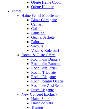
Oferte Haine Copii
Oferte Hainute
Femei
Haine Femei
Modele noi
Bluze Cardigane
Camasi
Colanti
Pantaloni
Geci & Jachete
Paltoane
Sacouri
Veste & Bolerouri
Rochii & Fuste
Oferte
Rochii din Dantela
Rochii din Bumbac
Rochii din Jerseu
Rochii Tricotate
Rochii Elegante
Rochii pentru Ocazii
Rochii de Zi si Seara
Fuste Elegante
New Concept
Exclusiv
Haine Sport
Haine de Vara
Trening