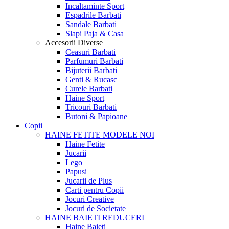
Incaltaminte Sport
Espadrile Barbati
Sandale Barbati
Slapi Paja & Casa
Accesorii
Diverse
Ceasuri Barbati
Parfumuri Barbati
Bijuterii Barbati
Genti & Rucasc
Curele Barbati
Haine Sport
Tricouri Barbati
Butoni & Papioane
Copii
HAINE FETITE
MODELE NOI
Haine Fetite
Jucarii
Lego
Papusi
Jucarii de Plus
Carti pentru Copii
Jocuri Creative
Jocuri de Societate
HAINE BAIETI
REDUCERI
Haine Baieti