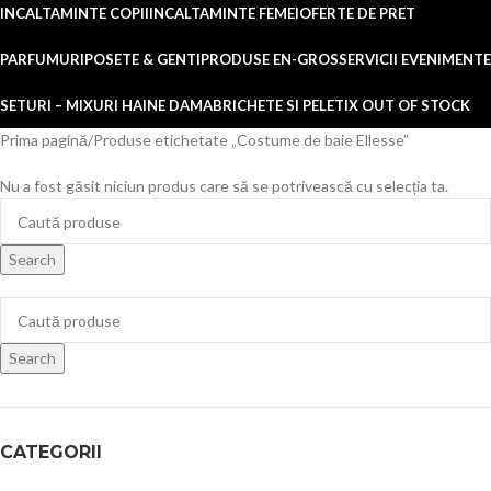
INCALTAMINTE COPII
INCALTAMINTE FEMEI
OFERTE DE PRET
PARFUMURI
POSETE & GENTI
PRODUSE EN-GROS
SERVICII EVENIMENTE
SETURI – MIXURI HAINE DAMA
BRICHETE SI PELETI
X OUT OF STOCK
Prima pagină
Produse etichetate „Costume de baie Ellesse”
Nu a fost găsit niciun produs care să se potrivească cu selecția ta.
Search
Search
CATEGORII