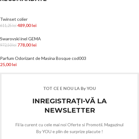
Twinset colier
489,00
lei
611,25
lei
Swarovski inel GEMA
778,00
lei
972,50
lei
Parfum Odorizant de Masina Bosque cod003
25,00
lei
TOT CE E NOU LA By YOU
INREGISTRAȚI-VĂ LA
NEWSLETTER
Fii la curent cu cele mai noi Oferte si Promotii. Magazinul
By YOU e plin de surprize placute !