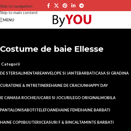
Skip to navigation
Skip to main content
MENU
Costume de baie Ellesse
Categorii
DE STERS
ALIMENTARE
ANVELOPE SI JANTE
BARBATI
CASA SI GRADINA
CURATENIE & INTRETINERE
HAINE DE CRACIUN
HAPPY DAY
IE CAMASA ROCHIE
JUCARII SI JOCURI
LEGO ORIGINAL
MOBILA
PANTALONI
SABOTI
TELEFOANE
HAINE FEMEI
HAINE BARBATI
HAINE COPII
BIJUTERII
CEASURI F & B
INCALTAMINTE BARBATI