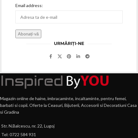
Email address:
URMĂRIȚI-NE
Magazin online de haine, imbracaminte, incaltaminte, pentru femei,
barbati si copii. Oferte la Ceasuri, Bijuterii, Accesorii si Decoratiuni Casa
si Gradina
Str. N.Balcescu, nr. 22, Lugoj
Tel: 0722 584 931