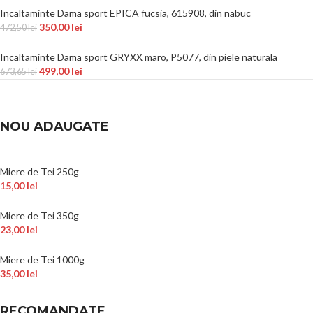
Incaltaminte Dama sport EPICA fucsia, 615908, din nabuc
350,00
lei
472,50
lei
Incaltaminte Dama sport GRYXX maro, P5077, din piele naturala
499,00
lei
673,65
lei
NOU ADAUGATE
Miere de Tei 250g
15,00
lei
Miere de Tei 350g
23,00
lei
Miere de Tei 1000g
35,00
lei
RECOMANDATE