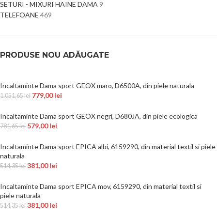
SETURI - MIXURI HAINE DAMA
9
TELEFOANE
469
PRODUSE NOU ADĂUGATE
Incaltaminte Dama sport GEOX maro, D6500A, din piele naturala
779,00
lei
1.051,65
lei
Incaltaminte Dama sport GEOX negri, D680JA, din piele ecologica
579,00
lei
781,65
lei
Incaltaminte Dama sport EPICA albi, 6159290, din material textil si piele
naturala
381,00
lei
514,35
lei
Incaltaminte Dama sport EPICA mov, 6159290, din material textil si
piele naturala
381,00
lei
514,35
lei