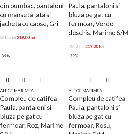
din bumbac, pantaloni
Paula, pantaloni si
cu manseta lata si
bluza pe gat cu
jacheta cu capse, Gri
fermoar, Verde
deschis, Marime S/M
219,00
lei
361,35
lei
219,00
lei
361,35
lei
-39%
-39%
ALEGE MARIMEA
ALEGE MARIMEA
Compleu de catifea
Compleu de catifea
Paula, pantaloni si
Paula, pantaloni si
bluza pe gat cu
bluza pe gat cu
fermoar, Roz, Marime
fermoar, Rosu,