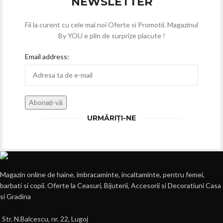
NEWSLETTER
Fii la curent cu cele mai noi Oferte si Promotii. Magazinul
By YOU e plin de surprize placute !
Email address:
URMĂRIȚI-NE
Magazin online de haine, imbracaminte, incaltaminte, pentru femei,
barbati si copii. Oferte la Ceasuri, Bijuterii, Accesorii si Decoratiuni Casa
si Gradina
Str. N.Balcescu, nr. 22, Lugoj