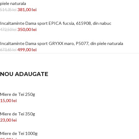
piele naturala
381,00
lei
514,35
lei
Incaltaminte Dama sport EPICA fucsia, 615908, din nabuc
350,00
lei
472,50
lei
Incaltaminte Dama sport GRYXX maro, P5077, din piele naturala
499,00
lei
673,65
lei
NOU ADAUGATE
Miere de Tei 250g
15,00
lei
Miere de Tei 350g
23,00
lei
Miere de Tei 1000g