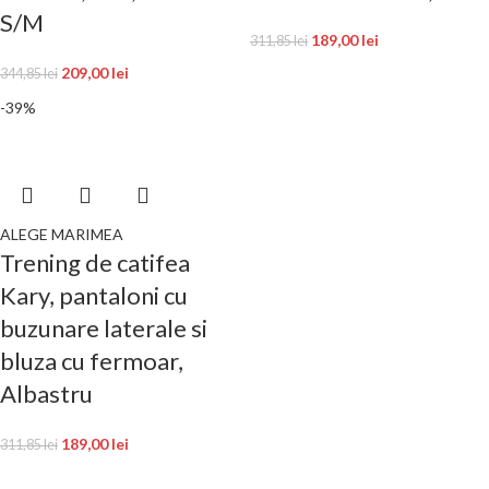
S/M
189,00
lei
311,85
lei
209,00
lei
344,85
lei
-39%
ALEGE MARIMEA
Trening de catifea
Kary, pantaloni cu
buzunare laterale si
bluza cu fermoar,
Albastru
189,00
lei
311,85
lei