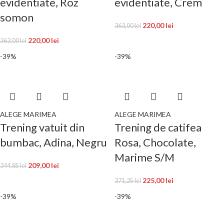
evidentiate, Roz
evidentiate, Crem
somon
220,00
lei
363,00
lei
220,00
lei
363,00
lei
-39%
-39%
ALEGE MARIMEA
ALEGE MARIMEA
Trening vatuit din
Trening de catifea
bumbac, Adina, Negru
Rosa, Chocolate,
Marime S/M
209,00
lei
344,85
lei
225,00
lei
371,25
lei
-39%
-39%