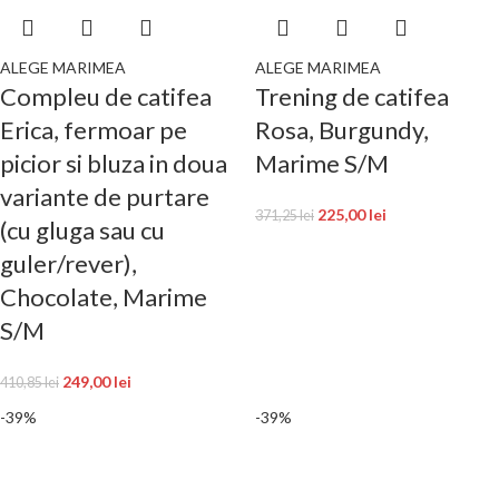
ALEGE MARIMEA
ALEGE MARIMEA
Compleu de catifea
Trening de catifea
Erica, fermoar pe
Rosa, Burgundy,
picior si bluza in doua
Marime S/M
variante de purtare
225,00
lei
371,25
lei
(cu gluga sau cu
guler/rever),
Chocolate, Marime
S/M
249,00
lei
410,85
lei
-39%
-39%