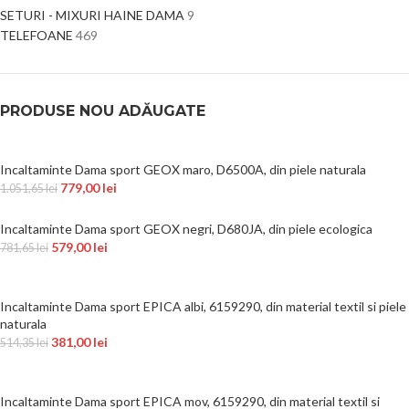
SETURI - MIXURI HAINE DAMA
9
TELEFOANE
469
PRODUSE NOU ADĂUGATE
Incaltaminte Dama sport GEOX maro, D6500A, din piele naturala
779,00
lei
1.051,65
lei
Incaltaminte Dama sport GEOX negri, D680JA, din piele ecologica
579,00
lei
781,65
lei
Incaltaminte Dama sport EPICA albi, 6159290, din material textil si piele
naturala
381,00
lei
514,35
lei
Incaltaminte Dama sport EPICA mov, 6159290, din material textil si