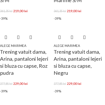
S/M
Marime S/M
219,00
lei
219,00
lei
361,35
lei
361,35
lei
-39%
-39%
ALEGE MARIMEA
ALEGE MARIMEA
Trening vatuit dama,
Trening vatuit dama,
Arina, pantaloni lejeri
Arina, pantaloni lejeri
si bluza cu capse, Roz
si bluza cu capse,
pudra
Negru
229,00
lei
229,00
lei
377,85
lei
377,85
lei
-39%
-39%