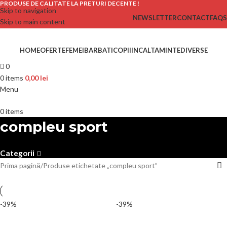
PRODUSE DE CALITATE LA PRETURI DECENTE !
Skip to navigation
NEWSLETTER
CONTACT
FAQS
Skip to main content
HOME
OFERTE
FEMEI
BARBATI
COPII
INCALTAMINTE
DIVERSE
0
0
items
0,00
lei
Menu
0
items
compleu sport
Categorii
Prima pagină
Produse etichetate „compleu sport”
-39%
-39%