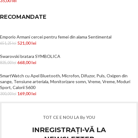
35,00
lei
RECOMANDATE
Emporio Armani cercei pentru femei din alama Sentimental
521,00
lei
651,25
lei
Swarovski bratara SYMBOLICA
668,00
lei
835,00
lei
SmartWatch cu Apel Bluetooth, Microfon, Difuzor, Puls, Oxigen din
sange, Tensiune arteriala, Monitorizare somn, Vreme, Vreme, Moduri
Sport, Calorii S600
169,00
lei
300,00
lei
TOT CE E NOU LA By YOU
INREGISTRAȚI-VĂ LA