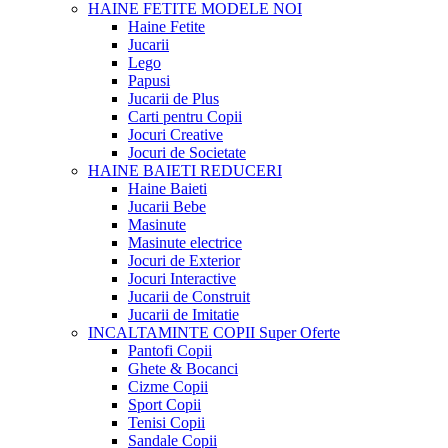
HAINE FETITE
MODELE NOI
Haine Fetite
Jucarii
Lego
Papusi
Jucarii de Plus
Carti pentru Copii
Jocuri Creative
Jocuri de Societate
HAINE BAIETI
REDUCERI
Haine Baieti
Jucarii Bebe
Masinute
Masinute electrice
Jocuri de Exterior
Jocuri Interactive
Jucarii de Construit
Jucarii de Imitatie
INCALTAMINTE COPII
Super Oferte
Pantofi Copii
Ghete & Bocanci
Cizme Copii
Sport Copii
Tenisi Copii
Sandale Copii