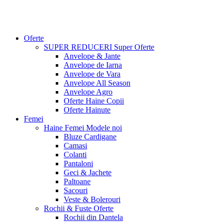
Oferte
SUPER REDUCERI
Super Oferte
Anvelope & Jante
Anvelope de Iarna
Anvelope de Vara
Anvelope All Season
Anvelope Agro
Oferte Haine Copii
Oferte Hainute
Femei
Haine Femei
Modele noi
Bluze Cardigane
Camasi
Colanti
Pantaloni
Geci & Jachete
Paltoane
Sacouri
Veste & Bolerouri
Rochii & Fuste
Oferte
Rochii din Dantela