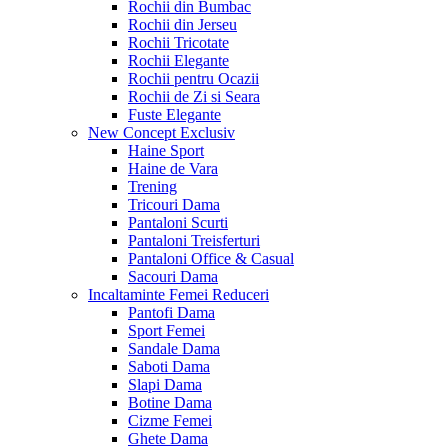
Rochii din Bumbac
Rochii din Jerseu
Rochii Tricotate
Rochii Elegante
Rochii pentru Ocazii
Rochii de Zi si Seara
Fuste Elegante
New Concept
Exclusiv
Haine Sport
Haine de Vara
Trening
Tricouri Dama
Pantaloni Scurti
Pantaloni Treisferturi
Pantaloni Office & Casual
Sacouri Dama
Incaltaminte Femei
Reduceri
Pantofi Dama
Sport Femei
Sandale Dama
Saboti Dama
Slapi Dama
Botine Dama
Cizme Femei
Ghete Dama