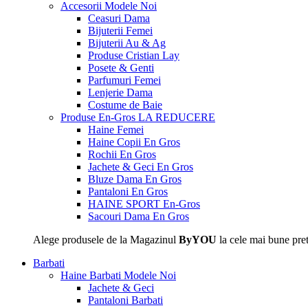
Accesorii
Modele Noi
Ceasuri Dama
Bijuterii Femei
Bijuterii Au & Ag
Produse Cristian Lay
Posete & Genti
Parfumuri Femei
Lenjerie Dama
Costume de Baie
Produse En-Gros
LA REDUCERE
Haine Femei
Haine Copii En Gros
Rochii En Gros
Jachete & Geci En Gros
Bluze Dama En Gros
Pantaloni En Gros
HAINE SPORT En-Gros
Sacouri Dama En Gros
Alege produsele de la Magazinul
ByYOU
la cele mai bune pret
Barbati
Haine Barbati
Modele Noi
Jachete & Geci
Pantaloni Barbati