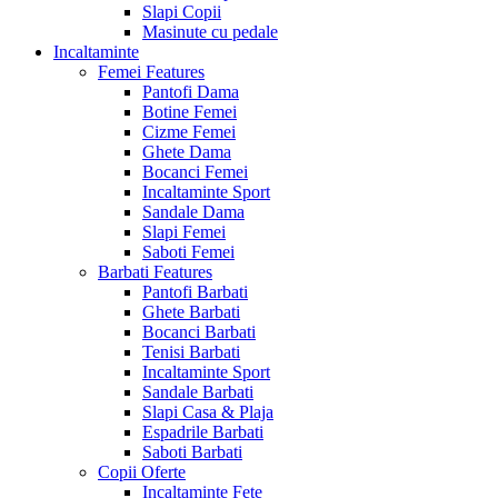
Slapi Copii
Masinute cu pedale
Incaltaminte
Femei
Features
Pantofi Dama
Botine Femei
Cizme Femei
Ghete Dama
Bocanci Femei
Incaltaminte Sport
Sandale Dama
Slapi Femei
Saboti Femei
Barbati
Features
Pantofi Barbati
Ghete Barbati
Bocanci Barbati
Tenisi Barbati
Incaltaminte Sport
Sandale Barbati
Slapi Casa & Plaja
Espadrile Barbati
Saboti Barbati
Copii
Oferte
Incaltaminte Fete