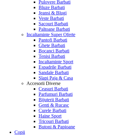
Pulovere Barbati
Bluze Barbati
Jeansi & Blugi
Veste Barbati
Sacouri Barbati
Paltoane Barbati
Incaltaminte
Super Oferte
Pantofi Barbati
Ghete Barbati
Bocanci Barbati
Tenisi Barbati
Incaltaminte Sport
Espadrile Barbati
Sandale Barbati
Slapi Paja & Casa
Accesorii
Diverse
Ceasuri Barbati
Parfumuri Barbati
Bijuterii Barbati
Genti & Rucasc
Curele Barbati
Haine Sport
Tricouri Barbati
Butoni & Papioane
Copii