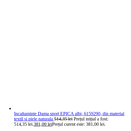
Incaltaminte Dama sport EPICA albi, 6159290, din material
textil si piele naturala
514,35
lei
Prețul inițial a fost:
514,35 lei.
381,00
lei
Prețul curent este: 381,00 lei.