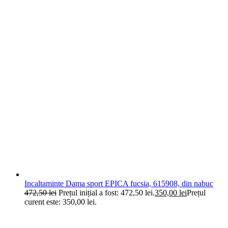
Incaltaminte Dama sport EPICA fucsia, 615908, din nabuc
472,50
lei
Prețul inițial a fost: 472,50 lei.
350,00
lei
Prețul
curent este: 350,00 lei.