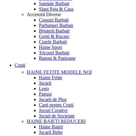
Sandale Barbati
Slapi Paja & Casa
Accesorii
Diverse
Ceasuri Barbati
Parfumuri Barbati
Bijuterii Barbati
Genti & Rucasc
Curele Barbati
Haine Sport
Tricouri Barbati
Butoni & Papioane
Copii
HAINE FETITE
MODELE NOI
Haine Fetite
Jucarii
Lego
Papusi
Jucarii de Plus
Carti pentru Copii
Jocuri Creative
Jocuri de Societate
HAINE BAIETI
REDUCERI
Haine Baieti
Jucarii Bebe