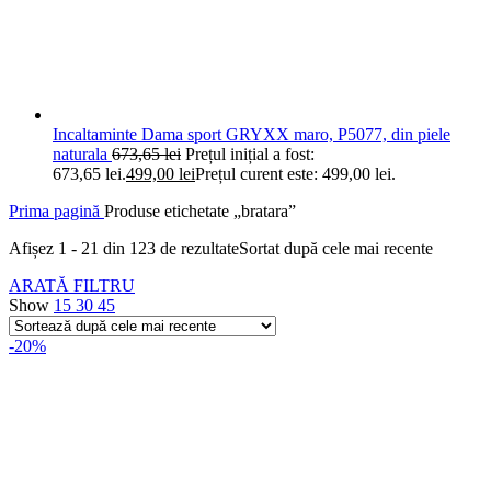
Incaltaminte Dama sport GRYXX maro, P5077, din piele
naturala
673,65
lei
Prețul inițial a fost:
673,65 lei.
499,00
lei
Prețul curent este: 499,00 lei.
Prima pagină
Produse etichetate „bratara”
Afișez 1 - 21 din 123 de rezultate
Sortat după cele mai recente
ARATĂ FILTRU
Show
15
30
45
-20%