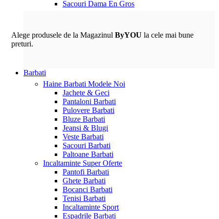
Sacouri Dama En Gros
Alege produsele de la Magazinul
ByYOU
la cele mai bune
preturi.
Barbati
Haine Barbati
Modele Noi
Jachete & Geci
Pantaloni Barbati
Pulovere Barbati
Bluze Barbati
Jeansi & Blugi
Veste Barbati
Sacouri Barbati
Paltoane Barbati
Incaltaminte
Super Oferte
Pantofi Barbati
Ghete Barbati
Bocanci Barbati
Tenisi Barbati
Incaltaminte Sport
Espadrile Barbati