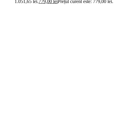
1.051,65 lei.
779,00
lei
Prețul curent este: 779,00 lei.