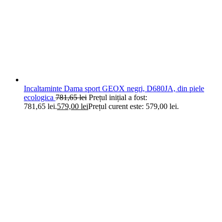
Incaltaminte Dama sport GEOX negri, D680JA, din piele
ecologica
781,65
lei
Prețul inițial a fost:
781,65 lei.
579,00
lei
Prețul curent este: 579,00 lei.