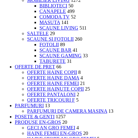
MOBILIER LIVING
1272
BIBLIOTECI
50
CANAPELE
499
COMODA TV
52
MASUTA
141
SCAUNE LIVING
511
SALTELE
29
SCAUNE SI FOTOLII
260
FOTOLII
89
SCAUNE BAR
41
SCAUNE GAMING
33
TABURETE
31
OFERTE DE PRET
66
OFERTE HAINE COPII
8
OFERTE HAINE DAMA
4
OFERTE HAINE FEMEI
21
OFERTE HAINUTE COPII
25
OFERTE PANTALONI
2
OFERTE TRICOURI F
5
PARFUMURI
13
PARFUMURI DE CAMERA MASINA
13
POSETE & GENTI
1257
PRODUSE EN-GROS
20
GECI AN GRO FEMEI
4
HAINE FEMEI EN-GROS
20