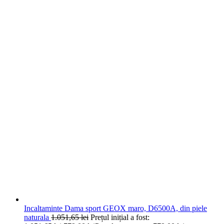
Incaltaminte Dama sport GEOX maro, D6500A, din piele
naturala
1.051,65
lei
Prețul inițial a fost: