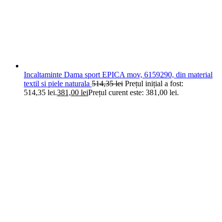
Incaltaminte Dama sport EPICA mov, 6159290, din material
textil si piele naturala
514,35
lei
Prețul inițial a fost:
514,35 lei.
381,00
lei
Prețul curent este: 381,00 lei.