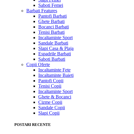
Saboti Femei
Barbati
Features
Pantofi Barbati
Ghete Barbati
Bocanci Barbati
Tenisi Barbati
Incaltaminte Sport
Sandale Barbati
Slapi Casa & Plaja
Espadrile Barbati
Saboti Barbati
Copii
Oferte
Incaltaminte Fete
Incaltaminte Baieti
Pantofi Copii
Tenisi Copii
Incaltaminte Sport
Ghete & Bocanci
Cizme Copii
Sandale Copii
Slapi Copii
POSTARI RECENTE