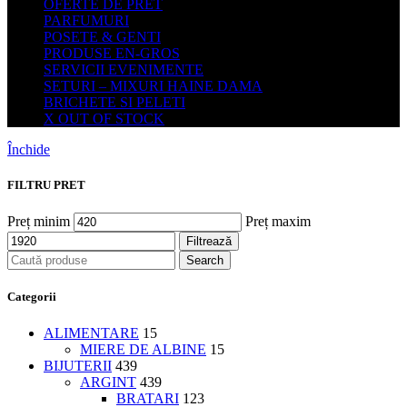
OFERTE DE PRET
PARFUMURI
POSETE & GENTI
PRODUSE EN-GROS
SERVICII EVENIMENTE
SETURI – MIXURI HAINE DAMA
BRICHETE SI PELETI
X OUT OF STOCK
Închide
FILTRU PRET
Preț minim
Preț maxim
Filtrează
Search
Categorii
ALIMENTARE
15
MIERE DE ALBINE
15
BIJUTERII
439
ARGINT
439
BRATARI
123