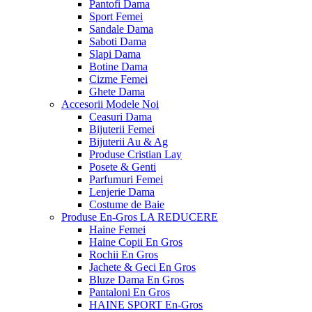
Pantofi Dama
Sport Femei
Sandale Dama
Saboti Dama
Slapi Dama
Botine Dama
Cizme Femei
Ghete Dama
Accesorii
Modele Noi
Ceasuri Dama
Bijuterii Femei
Bijuterii Au & Ag
Produse Cristian Lay
Posete & Genti
Parfumuri Femei
Lenjerie Dama
Costume de Baie
Produse En-Gros
LA REDUCERE
Haine Femei
Haine Copii En Gros
Rochii En Gros
Jachete & Geci En Gros
Bluze Dama En Gros
Pantaloni En Gros
HAINE SPORT En-Gros