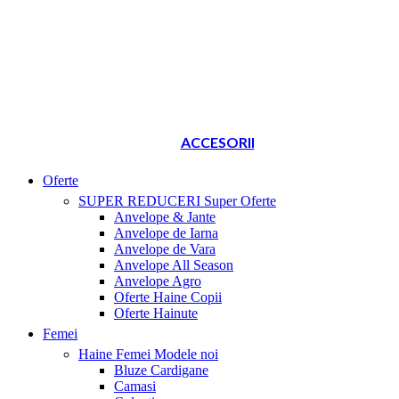
ACCESORII
Oferte
SUPER REDUCERI
Super Oferte
Anvelope & Jante
Anvelope de Iarna
Anvelope de Vara
Anvelope All Season
Anvelope Agro
Oferte Haine Copii
Oferte Hainute
Femei
Haine Femei
Modele noi
Bluze Cardigane
Camasi