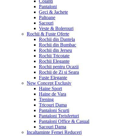
Colanti
Pantaloni
Geci & Jachete
Paltoane
Sacouri
Veste & Bolerouri
Rochii & Fuste
Oferte
Rochii din Dantela
Rochii din Bumbac
Rochii din Jerseu
Rochii Tricotate
Rochii Elegante
Rochii pentru Ocazii
Rochii de Zi si Seara
Fuste Elegante
New Concept
Exclusiv
Haine Sport
Haine de Vara
Trening
Tricouri Dama
Pantaloni Scurti
Pantaloni Treisferturi
Pantaloni Office & Casual
Sacouri Dama
Incaltaminte Femei
Reduceri