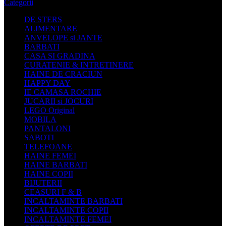
Categorii
DE STERS
ALIMENTARE
ANVELOPE si JANTE
BARBATI
CASA SI GRADINA
CURATENIE & INTRETINERE
HAINE DE CRACIUN
HAPPY DAY
IE CAMASA ROCHIE
JUCARII si JOCURI
LEGO Original
MOBILA
PANTALONI
SABOTI
TELEFOANE
HAINE FEMEI
HAINE BARBATI
HAINE COPII
BIJUTERII
CEASURI F & B
INCALTAMINTE BARBATI
INCALTAMINTE COPII
INCALTAMINTE FEMEI