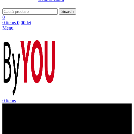
Search
0
0
items
0,00
lei
Menu
0
items
bratara