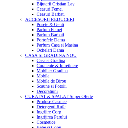
Bijuterii Cristian Lay
Ceasuri Femei
Ceasuri Barbati
ACCESORII
REDUCERI
Posete & Genti
Parfum Femei
Parfum Barbati
Portofele Dama
Parfum Casa si Masina
Ochelari Dama
CASA SI GRADINA
NOU
Casa si Gradina
Curatenie & Intretinere
Mobilier Gradina
Mobila
Mobila de Birou
Scaune si Fotolii
Decoratiuni
CURATAT & SPALAT
Super Oferte
Produse Casnice
Detergenti Rufe
Ingrijire Corp
Ingrijirea Parului
Cosmetice
Bebe si Copii