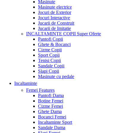
Masinute
Masinute electrice
Jocuri de Exterior
Jocuri Interactive
Jucarii de Construit
Jucarii de Imitatie
INCALTAMINTE COPII
Super Oferte
Pantofi Copii
Ghete & Bocanci
Cizme Copii
Sport Copii
Tenisi Copii
Sandale Copii
Slapi Copii
Masinute cu pedale
Incaltaminte
Femei
Features
Pantofi Dama
Botine Femei
Cizme Femei
Ghete Dama
Bocanci Femei
Incaltaminte Sport
Sandale Dama
Slapi Femei