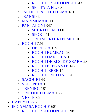
ROCHII TRADITIONALE
43
SET TATA FIU
63
JACHETE & GECI DAMA
181
JEANSI
69
MARIMI MARI
111
PANTALONI
347
SCURTI FEMEI
60
SPORT
41
TREI SFERTURI FEMEI
10
ROCHII
724
DE PLAJA
115
ROCHII BUMBAC
63
ROCHII DANTELĂ
1
ROCHII DE ZI SI DE SEARA
23
ROCHII ELEGANTE
142
ROCHII JERSE
14
ROCHII TRICOTATE
4
SACOURI
43
SALOPETA
15
TRENING
181
TRICOURI DAMĂ
153
VESTE
36
HAPPY DAY
7
IE CAMASA ROCHIE
681
ROCHII TRADITIONALE
198