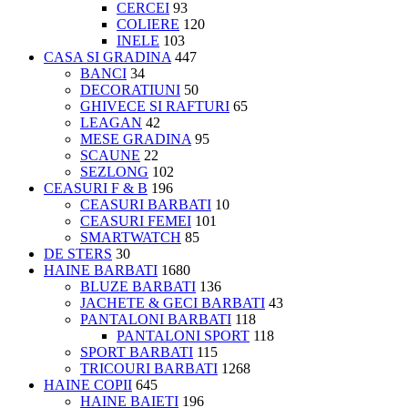
CERCEI
93
COLIERE
120
INELE
103
CASA SI GRADINA
447
BANCI
34
DECORATIUNI
50
GHIVECE SI RAFTURI
65
LEAGAN
42
MESE GRADINA
95
SCAUNE
22
SEZLONG
102
CEASURI F & B
196
CEASURI BARBATI
10
CEASURI FEMEI
101
SMARTWATCH
85
DE STERS
30
HAINE BARBATI
1680
BLUZE BARBATI
136
JACHETE & GECI BARBATI
43
PANTALONI BARBATI
118
PANTALONI SPORT
118
SPORT BARBATI
115
TRICOURI BARBATI
1268
HAINE COPII
645
HAINE BAIETI
196