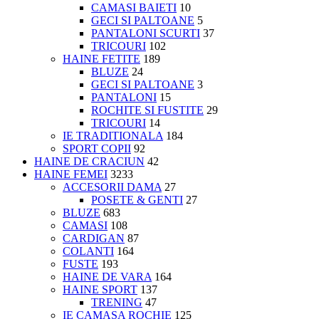
CAMASI BAIETI
10
GECI SI PALTOANE
5
PANTALONI SCURTI
37
TRICOURI
102
HAINE FETITE
189
BLUZE
24
GECI SI PALTOANE
3
PANTALONI
15
ROCHITE SI FUSTITE
29
TRICOURI
14
IE TRADITIONALA
184
SPORT COPII
92
HAINE DE CRACIUN
42
HAINE FEMEI
3233
ACCESORII DAMA
27
POSETE & GENTI
27
BLUZE
683
CAMASI
108
CARDIGAN
87
COLANTI
164
FUSTE
193
HAINE DE VARA
164
HAINE SPORT
137
TRENING
47
IE CAMASA ROCHIE
125