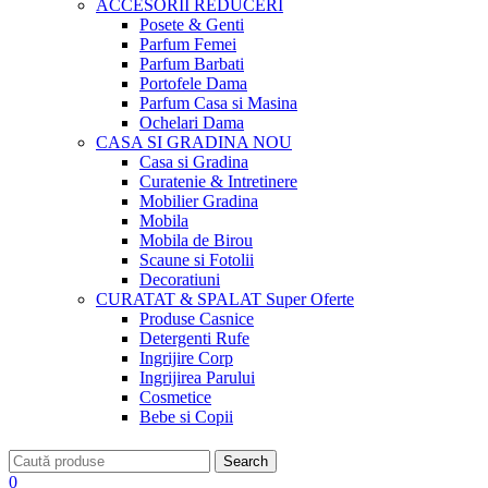
ACCESORII
REDUCERI
Posete & Genti
Parfum Femei
Parfum Barbati
Portofele Dama
Parfum Casa si Masina
Ochelari Dama
CASA SI GRADINA
NOU
Casa si Gradina
Curatenie & Intretinere
Mobilier Gradina
Mobila
Mobila de Birou
Scaune si Fotolii
Decoratiuni
CURATAT & SPALAT
Super Oferte
Produse Casnice
Detergenti Rufe
Ingrijire Corp
Ingrijirea Parului
Cosmetice
Bebe si Copii
Search
0