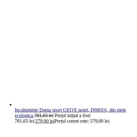
Incaltaminte Dama sport GEOX negri, D680JA, din piele
ecologica
781,65
lei
Prețul inițial a fost:
781,65 lei.
579,00
lei
Prețul curent este: 579,00 lei.