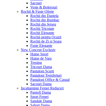
Sacouri
Veste & Bolerouri
Rochii & Fuste
Oferte
Rochii din Dantela
Rochii din Bumbac
Rochii din Jerseu
Rochii Tricotate
Rochii Elegante
Rochii pentru Ocazii
Rochii de Zi si Seara
Fuste Elegante
New Concept
Exclusiv
Haine Sport
Haine de Vara
Trening
Tricouri Dama
Pantaloni Scurti
Pantaloni Treisferturi
Pantaloni Office & Casual
Sacouri Dama
Incaltaminte Femei
Reduceri
Pantofi Dama
Sport Femei
Sandale Dama
Saboti Dama