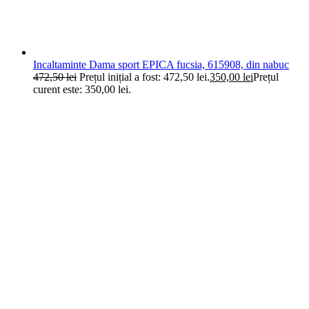
Incaltaminte Dama sport EPICA fucsia, 615908, din nabuc
472,50
lei
Prețul inițial a fost: 472,50 lei.
350,00
lei
Prețul
curent este: 350,00 lei.