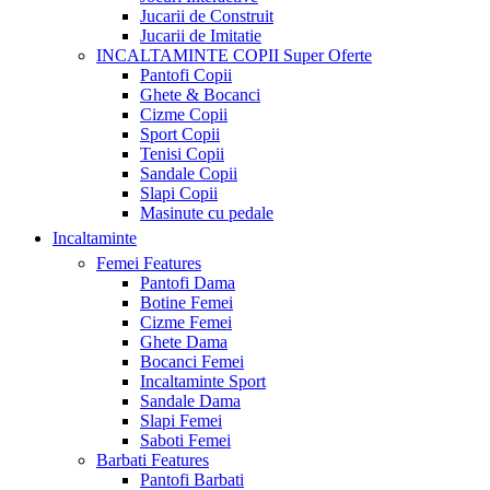
Jucarii de Construit
Jucarii de Imitatie
INCALTAMINTE COPII
Super Oferte
Pantofi Copii
Ghete & Bocanci
Cizme Copii
Sport Copii
Tenisi Copii
Sandale Copii
Slapi Copii
Masinute cu pedale
Incaltaminte
Femei
Features
Pantofi Dama
Botine Femei
Cizme Femei
Ghete Dama
Bocanci Femei
Incaltaminte Sport
Sandale Dama
Slapi Femei
Saboti Femei
Barbati
Features
Pantofi Barbati