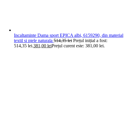
Incaltaminte Dama sport EPICA albi, 6159290, din material
textil si piele naturala
514,35
lei
Prețul inițial a fost:
514,35 lei.
381,00
lei
Prețul curent este: 381,00 lei.