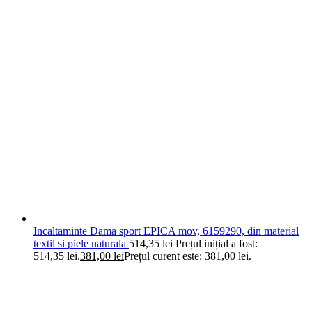
Incaltaminte Dama sport EPICA mov, 6159290, din material
textil si piele naturala
514,35
lei
Prețul inițial a fost:
514,35 lei.
381,00
lei
Prețul curent este: 381,00 lei.