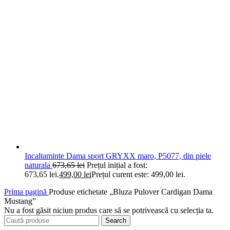
Incaltaminte Dama sport GRYXX maro, P5077, din piele
naturala
673,65
lei
Prețul inițial a fost:
673,65 lei.
499,00
lei
Prețul curent este: 499,00 lei.
Prima pagină
Produse etichetate „Bluza Pulover Cardigan Dama
Mustang”
Nu a fost găsit niciun produs care să se potrivească cu selecția ta.
Search