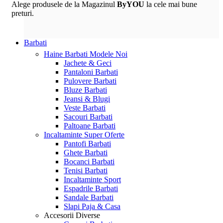
Alege produsele de la Magazinul
ByYOU
la cele mai bune
preturi.
Barbati
Haine Barbati
Modele Noi
Jachete & Geci
Pantaloni Barbati
Pulovere Barbati
Bluze Barbati
Jeansi & Blugi
Veste Barbati
Sacouri Barbati
Paltoane Barbati
Incaltaminte
Super Oferte
Pantofi Barbati
Ghete Barbati
Bocanci Barbati
Tenisi Barbati
Incaltaminte Sport
Espadrile Barbati
Sandale Barbati
Slapi Paja & Casa
Accesorii
Diverse