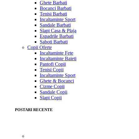
Ghete Barbati
Bocanci Barbati
Tenisi Barbati
Incaltaminte Sport
Sandale Barbati
Slapi Casa & Plaja
Espadrile Barbati
Saboti Barbati
Copii
Oferte
Incaltaminte Fete
Incaltaminte Baieti
Pantofi Copii
Tenisi Copii
Incaltaminte Sport
Ghete & Bocanci
Cizme Copii
Sandale Copii
Slapi Copii
POSTARI RECENTE