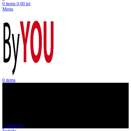
0
items
0,00
lei
Menu
0
items
Bluza Pulover Cardigan Dama
Mustang
Categorii
Închide