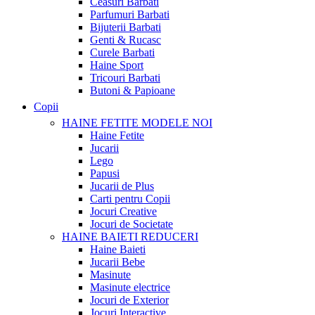
Ceasuri Barbati
Parfumuri Barbati
Bijuterii Barbati
Genti & Rucasc
Curele Barbati
Haine Sport
Tricouri Barbati
Butoni & Papioane
Copii
HAINE FETITE
MODELE NOI
Haine Fetite
Jucarii
Lego
Papusi
Jucarii de Plus
Carti pentru Copii
Jocuri Creative
Jocuri de Societate
HAINE BAIETI
REDUCERI
Haine Baieti
Jucarii Bebe
Masinute
Masinute electrice
Jocuri de Exterior
Jocuri Interactive