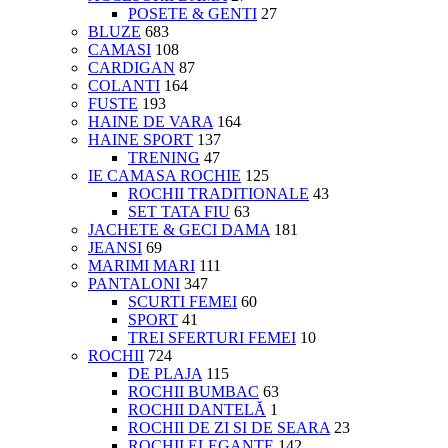
POSETE & GENTI
27
BLUZE
683
CAMASI
108
CARDIGAN
87
COLANTI
164
FUSTE
193
HAINE DE VARA
164
HAINE SPORT
137
TRENING
47
IE CAMASA ROCHIE
125
ROCHII TRADITIONALE
43
SET TATA FIU
63
JACHETE & GECI DAMA
181
JEANSI
69
MARIMI MARI
111
PANTALONI
347
SCURTI FEMEI
60
SPORT
41
TREI SFERTURI FEMEI
10
ROCHII
724
DE PLAJA
115
ROCHII BUMBAC
63
ROCHII DANTELĂ
1
ROCHII DE ZI SI DE SEARA
23
ROCHII ELEGANTE
142