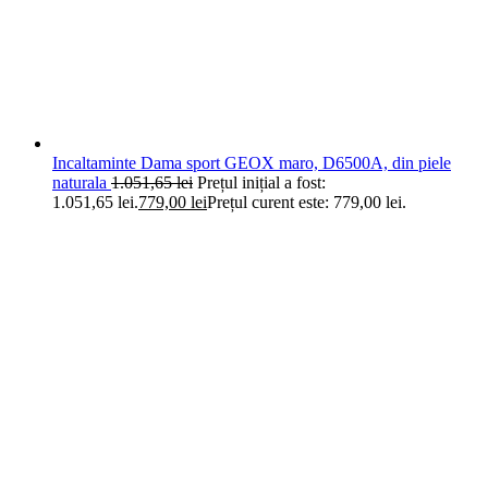
Incaltaminte Dama sport GEOX maro, D6500A, din piele
naturala
1.051,65
lei
Prețul inițial a fost:
1.051,65 lei.
779,00
lei
Prețul curent este: 779,00 lei.