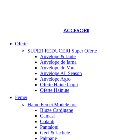
ACCESORII
Oferte
SUPER REDUCERI
Super Oferte
Anvelope & Jante
Anvelope de Iarna
Anvelope de Vara
Anvelope All Season
Anvelope Agro
Oferte Haine Copii
Oferte Hainute
Femei
Haine Femei
Modele noi
Bluze Cardigane
Camasi
Colanti
Pantaloni
Geci & Jachete
Paltoane