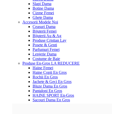
Slapi Dama
Botine Dama
Cizme Femei
Ghete Dama
Accesorii
Modele Noi
Ceasuri Dama
Bijuterii Femei
Bijuterii Au & Ag
Produse Cristian Lay
Posete & Genti
Parfumuri Femei
Lenjerie Dama
Costume de Baie
Produse En-Gros
LA REDUCERE
Haine Femei
Haine Copii En Gros
Rochii En Gros
Jachete & Geci En Gros
Bluze Dama En Gros
Pantaloni En Gros
HAINE SPORT En-Gros
Sacouri Dama En Gros