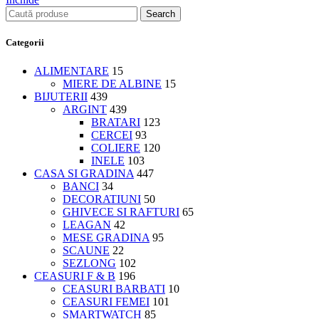
Search
Categorii
ALIMENTARE
15
MIERE DE ALBINE
15
BIJUTERII
439
ARGINT
439
BRATARI
123
CERCEI
93
COLIERE
120
INELE
103
CASA SI GRADINA
447
BANCI
34
DECORATIUNI
50
GHIVECE SI RAFTURI
65
LEAGAN
42
MESE GRADINA
95
SCAUNE
22
SEZLONG
102
CEASURI F & B
196
CEASURI BARBATI
10
CEASURI FEMEI
101
SMARTWATCH
85