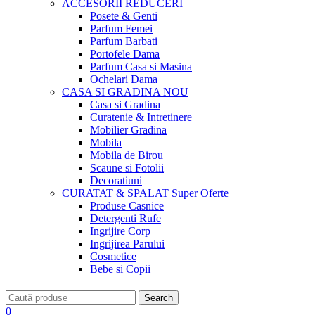
ACCESORII
REDUCERI
Posete & Genti
Parfum Femei
Parfum Barbati
Portofele Dama
Parfum Casa si Masina
Ochelari Dama
CASA SI GRADINA
NOU
Casa si Gradina
Curatenie & Intretinere
Mobilier Gradina
Mobila
Mobila de Birou
Scaune si Fotolii
Decoratiuni
CURATAT & SPALAT
Super Oferte
Produse Casnice
Detergenti Rufe
Ingrijire Corp
Ingrijirea Parului
Cosmetice
Bebe si Copii
Search
0