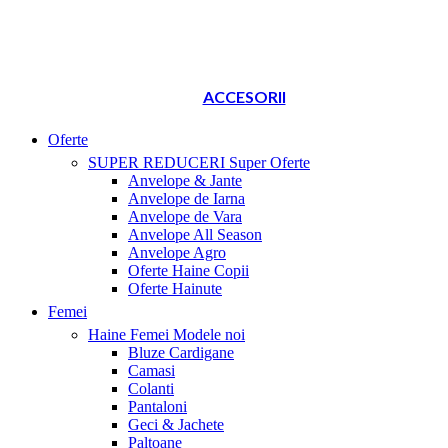
ACCESORII
Oferte
SUPER REDUCERI
Super Oferte
Anvelope & Jante
Anvelope de Iarna
Anvelope de Vara
Anvelope All Season
Anvelope Agro
Oferte Haine Copii
Oferte Hainute
Femei
Haine Femei
Modele noi
Bluze Cardigane
Camasi
Colanti
Pantaloni
Geci & Jachete
Paltoane