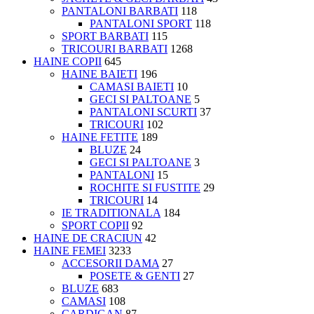
PANTALONI BARBATI
118
PANTALONI SPORT
118
SPORT BARBATI
115
TRICOURI BARBATI
1268
HAINE COPII
645
HAINE BAIETI
196
CAMASI BAIETI
10
GECI SI PALTOANE
5
PANTALONI SCURTI
37
TRICOURI
102
HAINE FETITE
189
BLUZE
24
GECI SI PALTOANE
3
PANTALONI
15
ROCHITE SI FUSTITE
29
TRICOURI
14
IE TRADITIONALA
184
SPORT COPII
92
HAINE DE CRACIUN
42
HAINE FEMEI
3233
ACCESORII DAMA
27
POSETE & GENTI
27
BLUZE
683
CAMASI
108
CARDIGAN
87