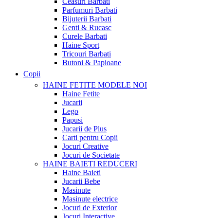
Ceasuri Barbati
Parfumuri Barbati
Bijuterii Barbati
Genti & Rucasc
Curele Barbati
Haine Sport
Tricouri Barbati
Butoni & Papioane
Copii
HAINE FETITE
MODELE NOI
Haine Fetite
Jucarii
Lego
Papusi
Jucarii de Plus
Carti pentru Copii
Jocuri Creative
Jocuri de Societate
HAINE BAIETI
REDUCERI
Haine Baieti
Jucarii Bebe
Masinute
Masinute electrice
Jocuri de Exterior
Jocuri Interactive