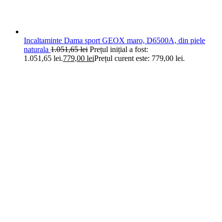
Incaltaminte Dama sport GEOX maro, D6500A, din piele
naturala
1.051,65
lei
Prețul inițial a fost:
1.051,65 lei.
779,00
lei
Prețul curent este: 779,00 lei.