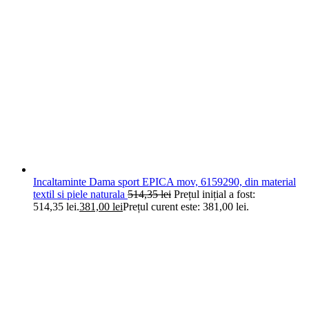
Incaltaminte Dama sport EPICA mov, 6159290, din material
textil si piele naturala
514,35
lei
Prețul inițial a fost:
514,35 lei.
381,00
lei
Prețul curent este: 381,00 lei.