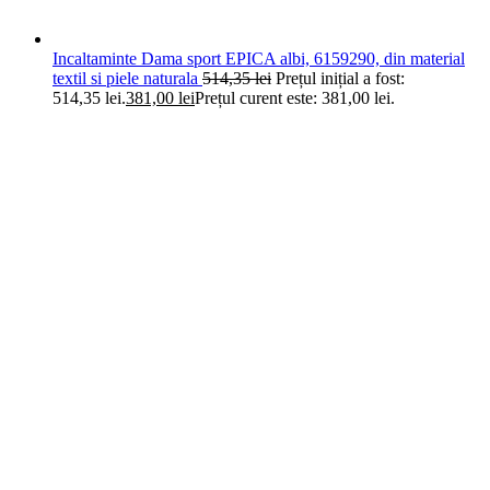
Incaltaminte Dama sport EPICA albi, 6159290, din material
textil si piele naturala
514,35
lei
Prețul inițial a fost:
514,35 lei.
381,00
lei
Prețul curent este: 381,00 lei.