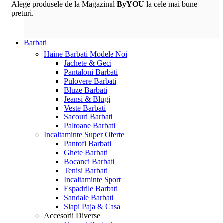
Alege produsele de la Magazinul
ByYOU
la cele mai bune
preturi.
Barbati
Haine Barbati
Modele Noi
Jachete & Geci
Pantaloni Barbati
Pulovere Barbati
Bluze Barbati
Jeansi & Blugi
Veste Barbati
Sacouri Barbati
Paltoane Barbati
Incaltaminte
Super Oferte
Pantofi Barbati
Ghete Barbati
Bocanci Barbati
Tenisi Barbati
Incaltaminte Sport
Espadrile Barbati
Sandale Barbati
Slapi Paja & Casa
Accesorii
Diverse