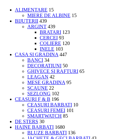
ALIMENTARE
15
MIERE DE ALBINE
15
BIJUTERII
439
ARGINT
439
BRATARI
123
CERCEI
93
COLIERE
120
INELE
103
CASA SI GRADINA
447
BANCI
34
DECORATIUNI
50
GHIVECE SI RAFTURI
65
LEAGAN
42
MESE GRADINA
95
SCAUNE
22
SEZLONG
102
CEASURI F & B
196
CEASURI BARBATI
10
CEASURI FEMEI
101
SMARTWATCH
85
DE STERS
30
HAINE BARBATI
1680
BLUZE BARBATI
136
JACHETE & GECI BARBATI
43