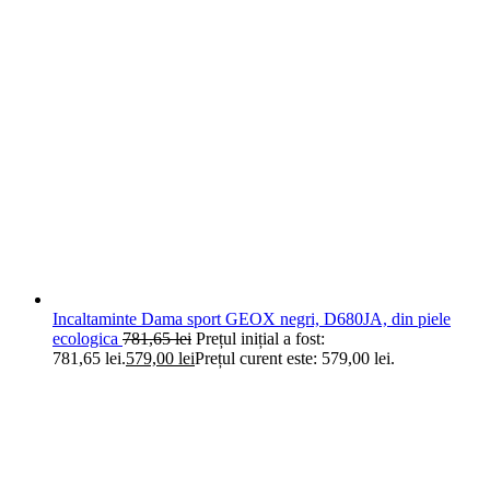
Incaltaminte Dama sport GEOX negri, D680JA, din piele
ecologica
781,65
lei
Prețul inițial a fost:
781,65 lei.
579,00
lei
Prețul curent este: 579,00 lei.