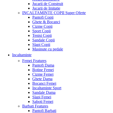
Jucarii de Construit
Jucarii de Imitatie
INCALTAMINTE COPII
Super Oferte
Pantofi Copii
Ghete & Bocanci
Cizme Copii
Sport Copii
Tenisi Copii
Sandale Copii
Slapi Copii
Masinute cu pedale
Incaltaminte
Femei
Features
Pantofi Dama
Botine Femei
Cizme Femei
Ghete Dama
Bocanci Femei
Incaltaminte Sport
Sandale Dama
Slapi Femei
Saboti Femei
Barbati
Features
Pantofi Barbati