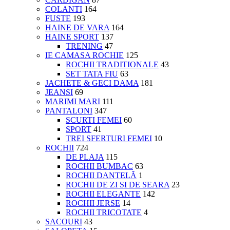
COLANTI
164
FUSTE
193
HAINE DE VARA
164
HAINE SPORT
137
TRENING
47
IE CAMASA ROCHIE
125
ROCHII TRADITIONALE
43
SET TATA FIU
63
JACHETE & GECI DAMA
181
JEANSI
69
MARIMI MARI
111
PANTALONI
347
SCURTI FEMEI
60
SPORT
41
TREI SFERTURI FEMEI
10
ROCHII
724
DE PLAJA
115
ROCHII BUMBAC
63
ROCHII DANTELĂ
1
ROCHII DE ZI SI DE SEARA
23
ROCHII ELEGANTE
142
ROCHII JERSE
14
ROCHII TRICOTATE
4
SACOURI
43