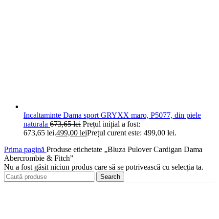
Incaltaminte Dama sport GRYXX maro, P5077, din piele
naturala
673,65
lei
Prețul inițial a fost:
673,65 lei.
499,00
lei
Prețul curent este: 499,00 lei.
Prima pagină
Produse etichetate „Bluza Pulover Cardigan Dama
Abercrombie & Fitch”
Nu a fost găsit niciun produs care să se potrivească cu selecția ta.
Search