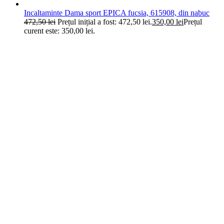
Incaltaminte Dama sport EPICA fucsia, 615908, din nabuc
472,50
lei
Prețul inițial a fost: 472,50 lei.
350,00
lei
Prețul
curent este: 350,00 lei.