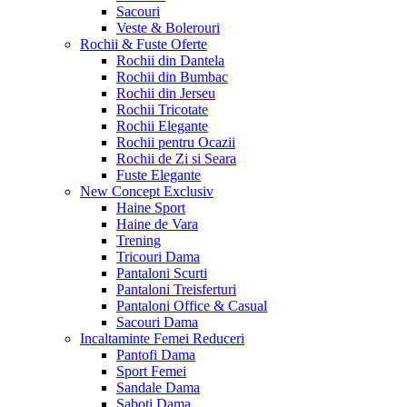
Sacouri
Veste & Bolerouri
Rochii & Fuste
Oferte
Rochii din Dantela
Rochii din Bumbac
Rochii din Jerseu
Rochii Tricotate
Rochii Elegante
Rochii pentru Ocazii
Rochii de Zi si Seara
Fuste Elegante
New Concept
Exclusiv
Haine Sport
Haine de Vara
Trening
Tricouri Dama
Pantaloni Scurti
Pantaloni Treisferturi
Pantaloni Office & Casual
Sacouri Dama
Incaltaminte Femei
Reduceri
Pantofi Dama
Sport Femei
Sandale Dama
Saboti Dama