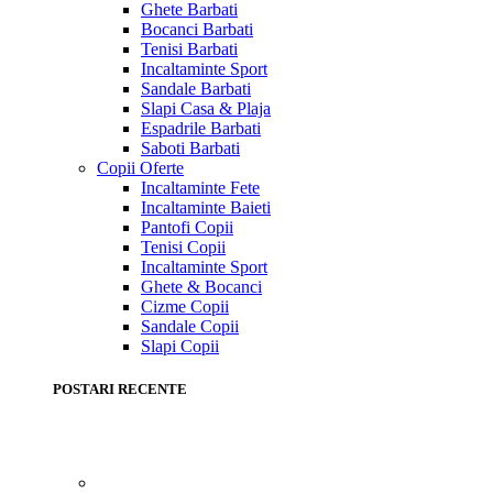
Ghete Barbati
Bocanci Barbati
Tenisi Barbati
Incaltaminte Sport
Sandale Barbati
Slapi Casa & Plaja
Espadrile Barbati
Saboti Barbati
Copii
Oferte
Incaltaminte Fete
Incaltaminte Baieti
Pantofi Copii
Tenisi Copii
Incaltaminte Sport
Ghete & Bocanci
Cizme Copii
Sandale Copii
Slapi Copii
POSTARI RECENTE