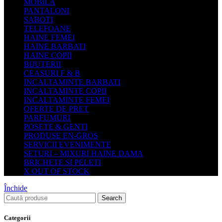
MOBILA
PANTALONI
SABOTI
TELEFOANE
HAINE FEMEI
HAINE BARBATI
HAINE COPII
BIJUTERII
CEASURI F & B
INCALTAMINTE BARBATI
INCALTAMINTE COPII
INCALTAMINTE FEMEI
OFERTE DE PRET
PARFUMURI
POSETE & GENTI
PRODUSE EN-GROS
SERVICII EVENIMENTE
SETURI – MIXURI HAINE DAMA
BRICHETE SI PELETI
X OUT OF STOCK
Închide
Search
Categorii