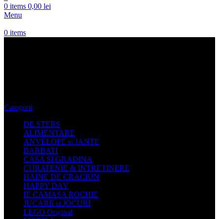
0
items
0,00
lei
Menu
0
items
Bluza Pulover Cardigan Dama
Abercrombie & Fitch
Categorii
DE STERS
ALIMENTARE
ANVELOPE si JANTE
BARBATI
CASA SI GRADINA
CURATENIE & INTRETINERE
HAINE DE CRACIUN
HAPPY DAY
IE CAMASA ROCHIE
JUCARII si JOCURI
LEGO Original