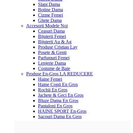
Slapi Dama
Botine Dama
Cizme Femei
Ghete Dama
Accesorii
Modele Noi
Ceasuri Dama
Bijuterii Femei
Bijuterii Au & Ag
Produse Cristian Lay
Posete & Genti
Parfumuri Femei
Lenjerie Dama
Costume de Baie
Produse En-Gros
LA REDUCERE
Haine Femei
Haine Copii En Gros
Rochii En Gros
Jachete & Geci En Gros
Bluze Dama En Gros
Pantaloni En Gros
HAINE SPORT En-Gros
Sacouri Dama En Gros