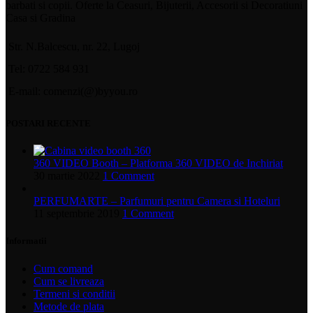
barbati si copii. Oferte la Ceasuri, Bijuterii, Accesorii si Decoratiuni
Casa si Gradina
Str. N.Balcescu, nr. 22, Lugoj
Tel: 0722 584 931
E-mail: comenzi(@)byyou.ro
POSTARI RECENTE
360 VIDEO Booth – Platforma 360 VIDEO de Inchiriat
30 martie 2022
1 Comment
PERFUMARTE – Parfumuri pentru Camera si Hoteluri
11 septembrie 2019
1 Comment
Informatii
Cum comand
Cum se livreaza
Termeni si conditii
Metode de plata