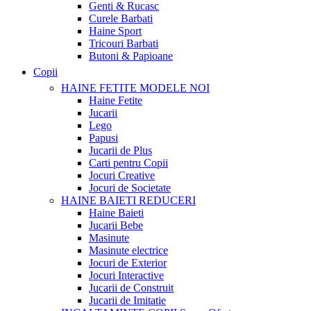
Genti & Rucasc
Curele Barbati
Haine Sport
Tricouri Barbati
Butoni & Papioane
Copii
HAINE FETITE
MODELE NOI
Haine Fetite
Jucarii
Lego
Papusi
Jucarii de Plus
Carti pentru Copii
Jocuri Creative
Jocuri de Societate
HAINE BAIETI
REDUCERI
Haine Baieti
Jucarii Bebe
Masinute
Masinute electrice
Jocuri de Exterior
Jocuri Interactive
Jucarii de Construit
Jucarii de Imitatie