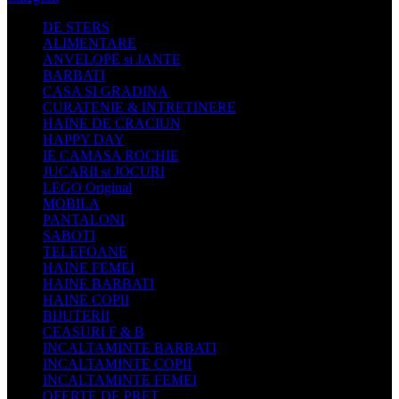
DE STERS
ALIMENTARE
ANVELOPE si JANTE
BARBATI
CASA SI GRADINA
CURATENIE & INTRETINERE
HAINE DE CRACIUN
HAPPY DAY
IE CAMASA ROCHIE
JUCARII si JOCURI
LEGO Original
MOBILA
PANTALONI
SABOTI
TELEFOANE
HAINE FEMEI
HAINE BARBATI
HAINE COPII
BIJUTERII
CEASURI F & B
INCALTAMINTE BARBATI
INCALTAMINTE COPII
INCALTAMINTE FEMEI
OFERTE DE PRET