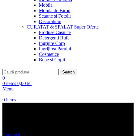
Mobila
Mobila de Birou
Scaune si Fotolii
Decoratiuni
CURATAT & SPALAT
Super Oferte
Produse Casnice
Detergenti Rufe
Ingrijire Corp
Ingrijirea Parului
Cosmetice
Bebe si Copii
Search
0
0
items
0,00
lei
Menu
0
items
Bluza fara Maneci
Categorii