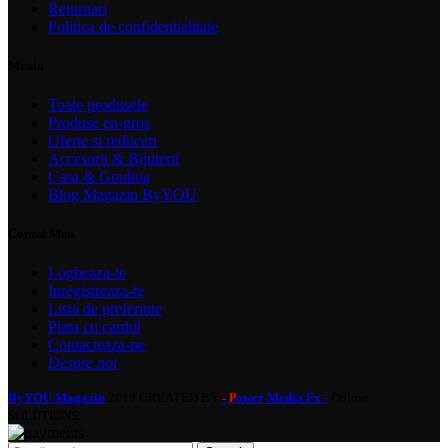
Returnari
Politica de confidentialitate
Meniu
Toate produsele
Produse en-gros
Oferte si reduceri
Accesorii & Bijuterii
Casa & Gradina
Blog Magazin ByYOU
Contul Meu
Logheaza-te
Inregistreaza-te
Lista de preferinte
Plata cu cardul
Contacteaza-ne
Despre noi
ByYOU Magazin
2019 CREATED BY
ower Media Fx -
Online
- P
SOLUTIONS.