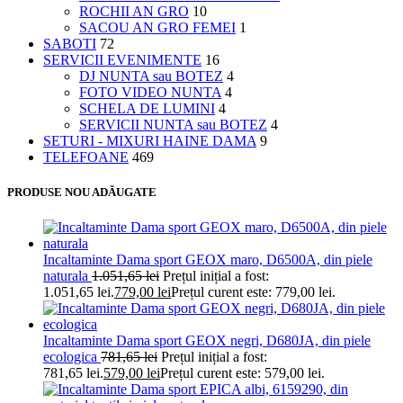
ROCHII AN GRO
10
SACOU AN GRO FEMEI
1
SABOTI
72
SERVICII EVENIMENTE
16
DJ NUNTA sau BOTEZ
4
FOTO VIDEO NUNTA
4
SCHELA DE LUMINI
4
SERVICII NUNTA sau BOTEZ
4
SETURI - MIXURI HAINE DAMA
9
TELEFOANE
469
PRODUSE NOU ADĂUGATE
Incaltaminte Dama sport GEOX maro, D6500A, din piele
naturala
1.051,65
lei
Prețul inițial a fost:
1.051,65 lei.
779,00
lei
Prețul curent este: 779,00 lei.
Incaltaminte Dama sport GEOX negri, D680JA, din piele
ecologica
781,65
lei
Prețul inițial a fost:
781,65 lei.
579,00
lei
Prețul curent este: 579,00 lei.