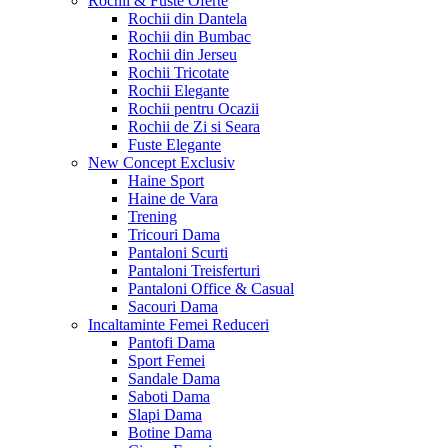
Rochii & Fuste
Oferte
Rochii din Dantela
Rochii din Bumbac
Rochii din Jerseu
Rochii Tricotate
Rochii Elegante
Rochii pentru Ocazii
Rochii de Zi si Seara
Fuste Elegante
New Concept
Exclusiv
Haine Sport
Haine de Vara
Trening
Tricouri Dama
Pantaloni Scurti
Pantaloni Treisferturi
Pantaloni Office & Casual
Sacouri Dama
Incaltaminte Femei
Reduceri
Pantofi Dama
Sport Femei
Sandale Dama
Saboti Dama
Slapi Dama
Botine Dama