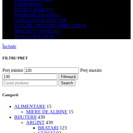
PARFUMURI
POSETE & GENTI
PRODUSE EN-GROS
SERVICII EVENIMENTE
SETURI – MIXURI HAINE DAMA
BRICHETE SI PELETI
X OUT OF STOCK
Închide
FILTRU PRET
Preț minim
Preț maxim
Filtrează
Search
Categorii
ALIMENTARE
15
MIERE DE ALBINE
15
BIJUTERII
439
ARGINT
439
BRATARI
123