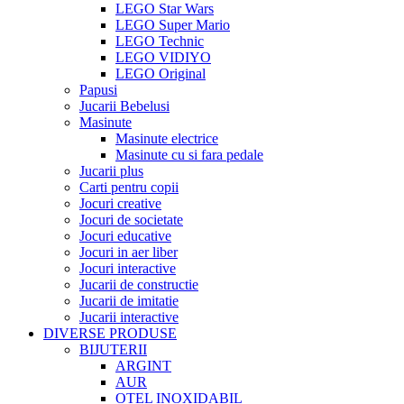
LEGO Star Wars
LEGO Super Mario
LEGO Technic
LEGO VIDIYO
LEGO Original
Papusi
Jucarii Bebelusi
Masinute
Masinute electrice
Masinute cu si fara pedale
Jucarii plus
Carti pentru copii
Jocuri creative
Jocuri de societate
Jocuri educative
Jocuri in aer liber
Jocuri interactive
Jucarii de constructie
Jucarii de imitatie
Jucarii interactive
DIVERSE PRODUSE
BIJUTERII
ARGINT
AUR
OTEL INOXIDABIL