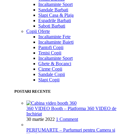
Incaltaminte Sport
Sandale Barbati
Slapi Casa & Plaja
Espadrile Barbati
Saboti Barbati
Copii
Oferte
Incaltaminte Fete
Incaltaminte Baieti
Pantofi Copii
Tenisi Copii
Incaltaminte Sport
Ghete & Bocanci
Cizme Copii
Sandale Copii
Slapi Copii
POSTARI RECENTE
360 VIDEO Booth – Platforma 360 VIDEO de
Inchiriat
30 martie 2022
1 Comment
PERFUMARTE – Parfumuri pentru Camera si