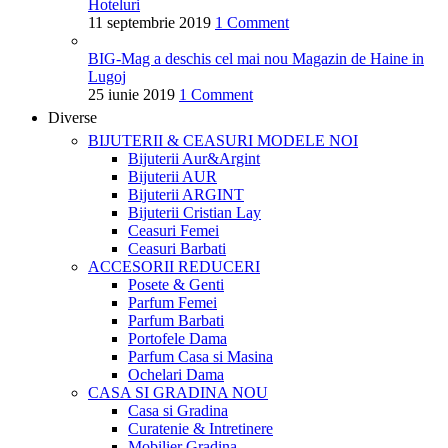
Hoteluri
11 septembrie 2019
1 Comment
BIG-Mag a deschis cel mai nou Magazin de Haine in
Lugoj
25 iunie 2019
1 Comment
Diverse
BIJUTERII & CEASURI
MODELE NOI
Bijuterii Aur&Argint
Bijuterii AUR
Bijuterii ARGINT
Bijuterii Cristian Lay
Ceasuri Femei
Ceasuri Barbati
ACCESORII
REDUCERI
Posete & Genti
Parfum Femei
Parfum Barbati
Portofele Dama
Parfum Casa si Masina
Ochelari Dama
CASA SI GRADINA
NOU
Casa si Gradina
Curatenie & Intretinere
Mobilier Gradina