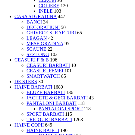
CERCEI
93
COLIERE
120
INELE
103
CASA SI GRADINA
447
BANCI
34
DECORATIUNI
50
GHIVECE SI RAFTURI
65
LEAGAN
42
MESE GRADINA
95
SCAUNE
22
SEZLONG
102
CEASURI F & B
196
CEASURI BARBATI
10
CEASURI FEMEI
101
SMARTWATCH
85
DE STERS
30
HAINE BARBATI
1680
BLUZE BARBATI
136
JACHETE & GECI BARBATI
43
PANTALONI BARBATI
118
PANTALONI SPORT
118
SPORT BARBATI
115
TRICOURI BARBATI
1268
HAINE COPII
645
HAINE BAIETI
196