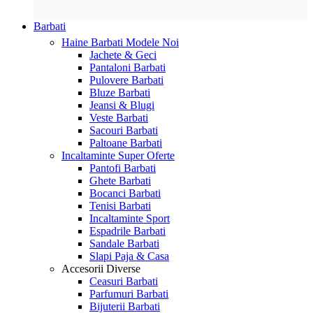
Barbati
Haine Barbati
Modele Noi
Jachete & Geci
Pantaloni Barbati
Pulovere Barbati
Bluze Barbati
Jeansi & Blugi
Veste Barbati
Sacouri Barbati
Paltoane Barbati
Incaltaminte
Super Oferte
Pantofi Barbati
Ghete Barbati
Bocanci Barbati
Tenisi Barbati
Incaltaminte Sport
Espadrile Barbati
Sandale Barbati
Slapi Paja & Casa
Accesorii
Diverse
Ceasuri Barbati
Parfumuri Barbati
Bijuterii Barbati