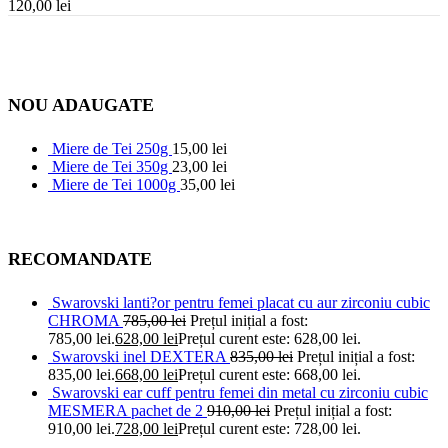
120,00
lei
NOU ADAUGATE
Miere de Tei 250g
15,00
lei
Miere de Tei 350g
23,00
lei
Miere de Tei 1000g
35,00
lei
RECOMANDATE
Swarovski lanti?or pentru femei placat cu aur zirconiu cubic
CHROMA
785,00
lei
Prețul inițial a fost:
785,00 lei.
628,00
lei
Prețul curent este: 628,00 lei.
Swarovski inel DEXTERA
835,00
lei
Prețul inițial a fost:
835,00 lei.
668,00
lei
Prețul curent este: 668,00 lei.
Swarovski ear cuff pentru femei din metal cu zirconiu cubic
MESMERA pachet de 2
910,00
lei
Prețul inițial a fost:
910,00 lei.
728,00
lei
Prețul curent este: 728,00 lei.