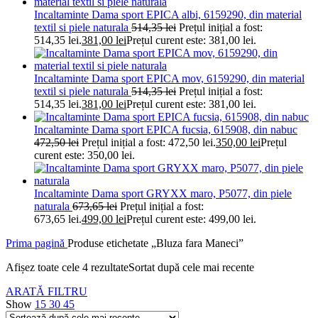
Incaltaminte Dama sport EPICA albi, 6159290, din material
textil si piele naturala
514,35
lei
Prețul inițial a fost:
514,35 lei.
381,00
lei
Prețul curent este: 381,00 lei.
Incaltaminte Dama sport EPICA mov, 6159290, din material
textil si piele naturala
514,35
lei
Prețul inițial a fost:
514,35 lei.
381,00
lei
Prețul curent este: 381,00 lei.
Incaltaminte Dama sport EPICA fucsia, 615908, din nabuc
472,50
lei
Prețul inițial a fost: 472,50 lei.
350,00
lei
Prețul
curent este: 350,00 lei.
Incaltaminte Dama sport GRYXX maro, P5077, din piele
naturala
673,65
lei
Prețul inițial a fost:
673,65 lei.
499,00
lei
Prețul curent este: 499,00 lei.
Prima pagină
Produse etichetate „Bluza fara Maneci”
Afișez toate cele 4 rezultate
Sortat după cele mai recente
ARATĂ FILTRU
Show
15
30
45