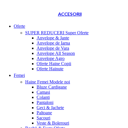
ACCESORII
Oferte
SUPER REDUCERI
Super Oferte
Anvelope & Jante
Anvelope de Iarna
Anvelope de Vara
Anvelope All Season
Anvelope Agro
Oferte Haine Copii
Oferte Hainute
Femei
Haine Femei
Modele noi
Bluze Cardigane
Camasi
Colanti
Pantaloni
Geci & Jachete
Paltoane
Sacouri
Veste & Bolerouri