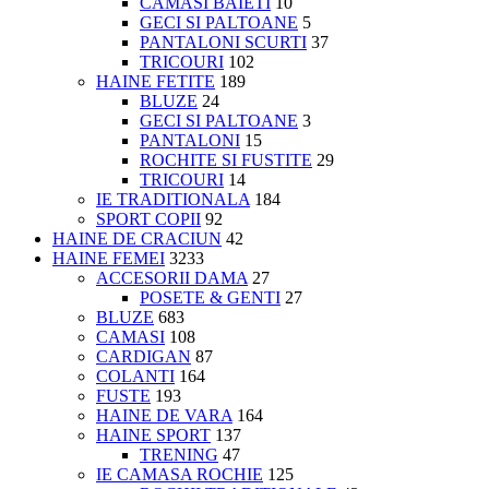
CAMASI BAIETI
10
GECI SI PALTOANE
5
PANTALONI SCURTI
37
TRICOURI
102
HAINE FETITE
189
BLUZE
24
GECI SI PALTOANE
3
PANTALONI
15
ROCHITE SI FUSTITE
29
TRICOURI
14
IE TRADITIONALA
184
SPORT COPII
92
HAINE DE CRACIUN
42
HAINE FEMEI
3233
ACCESORII DAMA
27
POSETE & GENTI
27
BLUZE
683
CAMASI
108
CARDIGAN
87
COLANTI
164
FUSTE
193
HAINE DE VARA
164
HAINE SPORT
137
TRENING
47
IE CAMASA ROCHIE
125