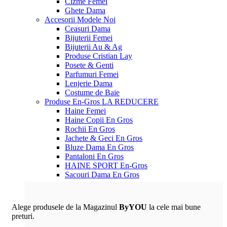
Cizme Femei
Ghete Dama
Accesorii
Modele Noi
Ceasuri Dama
Bijuterii Femei
Bijuterii Au & Ag
Produse Cristian Lay
Posete & Genti
Parfumuri Femei
Lenjerie Dama
Costume de Baie
Produse En-Gros
LA REDUCERE
Haine Femei
Haine Copii En Gros
Rochii En Gros
Jachete & Geci En Gros
Bluze Dama En Gros
Pantaloni En Gros
HAINE SPORT En-Gros
Sacouri Dama En Gros
Alege produsele de la Magazinul
ByYOU
la cele mai bune
preturi.