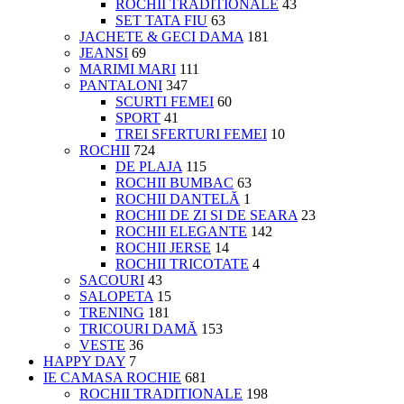
ROCHII TRADITIONALE
43
SET TATA FIU
63
JACHETE & GECI DAMA
181
JEANSI
69
MARIMI MARI
111
PANTALONI
347
SCURTI FEMEI
60
SPORT
41
TREI SFERTURI FEMEI
10
ROCHII
724
DE PLAJA
115
ROCHII BUMBAC
63
ROCHII DANTELĂ
1
ROCHII DE ZI SI DE SEARA
23
ROCHII ELEGANTE
142
ROCHII JERSE
14
ROCHII TRICOTATE
4
SACOURI
43
SALOPETA
15
TRENING
181
TRICOURI DAMĂ
153
VESTE
36
HAPPY DAY
7
IE CAMASA ROCHIE
681
ROCHII TRADITIONALE
198