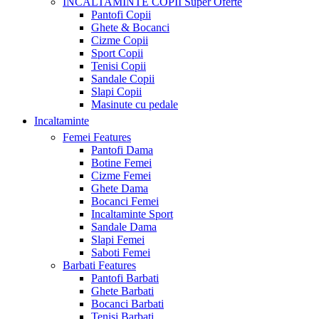
INCALTAMINTE COPII
Super Oferte
Pantofi Copii
Ghete & Bocanci
Cizme Copii
Sport Copii
Tenisi Copii
Sandale Copii
Slapi Copii
Masinute cu pedale
Incaltaminte
Femei
Features
Pantofi Dama
Botine Femei
Cizme Femei
Ghete Dama
Bocanci Femei
Incaltaminte Sport
Sandale Dama
Slapi Femei
Saboti Femei
Barbati
Features
Pantofi Barbati
Ghete Barbati
Bocanci Barbati
Tenisi Barbati