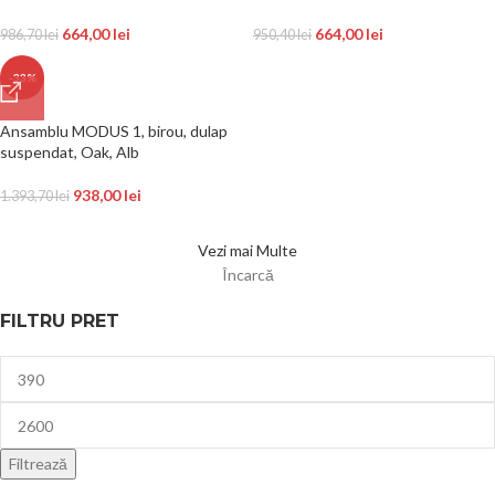
664,00
lei
664,00
lei
986,70
lei
950,40
lei
-33%
Ansamblu MODUS 1, birou, dulap
suspendat, Oak, Alb
938,00
lei
1.393,70
lei
Vezi mai Multe
Încarcă
FILTRU PRET
Filtrează