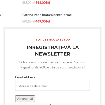
548,00
lei
685,00
lei
Patrizia Pepe bratara pentru femei
469,00
lei
586,25
lei
TOT CE E NOU LA By YOU
INREGISTRAȚI-VĂ LA
NEWSLETTER
Fii la curent cu cele mai noi Oferte si Promotii.
Magazinul By YOU e plin de surprize placute !
Email address: