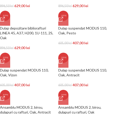
629,00
lei
629,00
lei
896,50
lei
896,50
lei
-30%
-33%
Dulap depozitare bibliorafturi
Dulap suspendat MODUS 110,
LINEA 45, A37, H200, 1U-111, 2S,
Oak, Pesto
Oak
407,00
lei
605,00
lei
629,00
lei
896,50
lei
-33%
-33%
Dulap suspendat MODUS 110,
Dulap suspendat MODUS 110,
Oak, Vizon
Oak, Antracit
407,00
lei
407,00
lei
605,00
lei
605,00
lei
-30%
-30%
Ansamblu MODUS 2, birou,
Ansamblu MODUS 2, birou,
dulapuri cu rafturi, Oak, Antracit
dulapuri cu rafturi, Oak