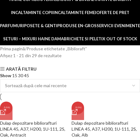
INCALTAMINTE COPII
INCALTAMINTE FEMEI
OFERTE DE PRET
PARFUMURI
POSETE & GENTI
PRODUSE EN-GROS
SERVICII EVENIMENTE
SETURI – MIXURI HAINE DAMA
BRICHETE SI PELETI
X OUT OF STOCK
Prima pagină
Produse etichetate „Biblioraft”
Afișez 1 - 21 din 29 de rezultate
ARATĂ FILTRU
Show
15
30
45
-30%
-30%
Dulap depozitare bibliorafturi
Dulap depozitare bibliorafturi
LINEA 45, A37, H200, 1U-111, 2S,
LINEA 45, A37, H200, 1U-111, 2S,
Oak, Antracit
Oak, Alb