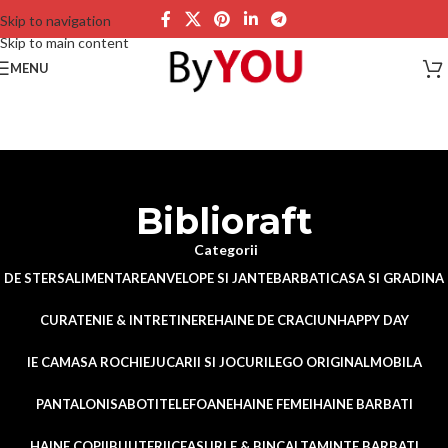
Skip to navigation
Skip to main content
MENU
Biblioraft
Categorii
DE STERS
ALIMENTARE
ANVELOPE SI JANTE
BARBATI
CASA SI GRADINA
CURATENIE & INTRETINERE
HAINE DE CRACIUN
HAPPY DAY
IE CAMASA ROCHIE
JUCARII SI JOCURI
LEGO ORIGINAL
MOBILA
PANTALONI
SABOTI
TELEFOANE
HAINE FEMEI
HAINE BARBATI
HAINE COPII
BIJUTERII
CEASURI F & B
INCALTAMINTE BARBATI