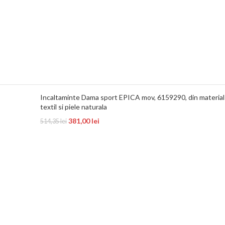
Incaltaminte Dama sport EPICA mov, 6159290, din material
textil si piele naturala
381,00
lei
514,35
lei