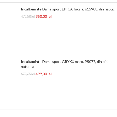
Incaltaminte Dama sport EPICA fucsia, 615908, din nabuc
350,00
lei
472,50
lei
Incaltaminte Dama sport GRYXX maro, P5077, din piele
naturala
499,00
lei
673,65
lei