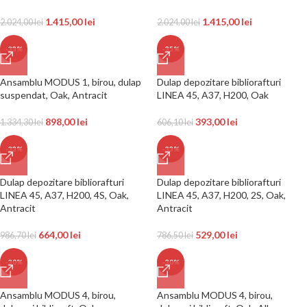
1.415,00
lei
1.415,00
lei
2.024,00
lei
2.024,00
lei
-33%
-35%
Ansamblu MODUS 1, birou, dulap
Dulap depozitare bibliorafturi
suspendat, Oak, Antracit
LINEA 45, A37, H200, Oak
898,00
lei
393,00
lei
1.334,30
lei
606,10
lei
-33%
-33%
Dulap depozitare bibliorafturi
Dulap depozitare bibliorafturi
LINEA 45, A37, H200, 4S, Oak,
LINEA 45, A37, H200, 2S, Oak,
Antracit
Antracit
664,00
lei
529,00
lei
986,70
lei
786,50
lei
-30%
-30%
Ansamblu MODUS 4, birou,
Ansamblu MODUS 4, birou,