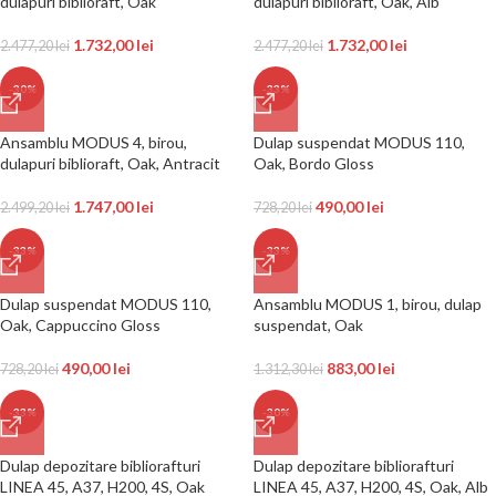
dulapuri biblioraft, Oak
dulapuri biblioraft, Oak, Alb
1.732,00
lei
1.732,00
lei
2.477,20
lei
2.477,20
lei
-30%
-33%
Ansamblu MODUS 4, birou,
Dulap suspendat MODUS 110,
dulapuri biblioraft, Oak, Antracit
Oak, Bordo Gloss
1.747,00
lei
490,00
lei
2.499,20
lei
728,20
lei
-33%
-33%
Dulap suspendat MODUS 110,
Ansamblu MODUS 1, birou, dulap
Oak, Cappuccino Gloss
suspendat, Oak
490,00
lei
883,00
lei
728,20
lei
1.312,30
lei
-33%
-30%
Dulap depozitare bibliorafturi
Dulap depozitare bibliorafturi
LINEA 45, A37, H200, 4S, Oak
LINEA 45, A37, H200, 4S, Oak, Alb