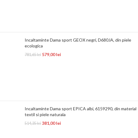
Incaltaminte Dama sport GEOX negri, D680JA, din piele
ecologica
579,00
lei
781,65
lei
Incaltaminte Dama sport EPICA albi, 6159290, din material
textil si piele naturala
381,00
lei
514,35
lei