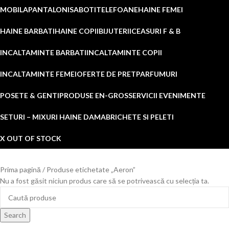
MOBILA
PANTALONI
SABOTI
TELEFOANE
HAINE FEMEI
HAINE BARBATI
HAINE COPII
BIJUTERII
CEASURI F & B
INCALTAMINTE BARBATI
INCALTAMINTE COPII
INCALTAMINTE FEMEI
OFERTE DE PRET
PARFUMURI
POSETE & GENTI
PRODUSE EN-GROS
SERVICII EVENIMENTE
SETURI – MIXURI HAINE DAMA
BRICHETE SI PELETI
X OUT OF STOCK
Prima pagină
Produse etichetate „Aeron”
Nu a fost găsit niciun produs care să se potrivească cu selecția ta.
Search