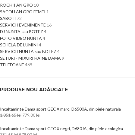
ROCHII AN GRO
10
SACOU AN GRO FEMEI
1
SABOTI
72
SERVICII EVENIMENTE
16
DJ NUNTA sau BOTEZ
4
FOTO VIDEO NUNTA
4
SCHELA DE LUMINI
4
SERVICII NUNTA sau BOTEZ
4
SETURI - MIXURI HAINE DAMA
9
TELEFOANE
469
PRODUSE NOU ADĂUGATE
Incaltaminte Dama sport GEOX maro, D6500A, din piele naturala
1.051,65
lei
779,00
lei
Incaltaminte Dama sport GEOX negri, D680JA, din piele ecologica
781,65
lei
579,00
lei