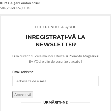
Kurt Geiger London colier
586,25
lei
469,00
lei
TOT CE E NOU LA By YOU
INREGISTRAȚI-VĂ LA
NEWSLETTER
Fii la curent cu cele mai noi Oferte si Promotii. Magazinul
By YOU e plin de surprize placute !
Email address:
URMĂRIȚI-NE