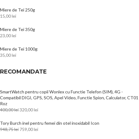
Miere de Tei 250g
15,00
lei
Miere de Tei 350g
23,00
lei
Miere de Tei 1000g
35,00
lei
RECOMANDATE
SmartWatch pentru copii Wonlex cu Functie Telefon (SIM), 4G -
Compatibil DIGI, GPS, SOS, Apel Video, Functie Spion, Calculator, CT01
Roz
400,00
lei
320,00
lei
Tory Burch inel pentru femei din otel inoxidabil Icon
948,75
lei
759,00
lei