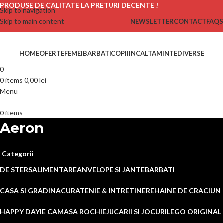
PRODUSE DE CALITATE LA PRETURI DECENTE !
Skip to navigation
Skip to main content
NEWSLETTER
CONTACT
FAQS
HOME
OFERTE
FEMEI
BARBATI
COPII
INCALTAMINTE
DIVERSE
0
0
items
0,00
lei
Menu
0
items
Aeron
Categorii
DE STERS
ALIMENTARE
ANVELOPE SI JANTE
BARBATI
CASA SI GRADINA
CURATENIE & INTRETINERE
HAINE DE CRACIUN
HAPPY DAY
IE CAMASA ROCHIE
JUCARII SI JOCURI
LEGO ORIGINAL