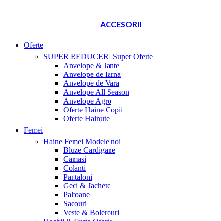
ACCESORII
Oferte
SUPER REDUCERI
Super Oferte
Anvelope & Jante
Anvelope de Iarna
Anvelope de Vara
Anvelope All Season
Anvelope Agro
Oferte Haine Copii
Oferte Hainute
Femei
Haine Femei
Modele noi
Bluze Cardigane
Camasi
Colanti
Pantaloni
Geci & Jachete
Paltoane
Sacouri
Veste & Bolerouri