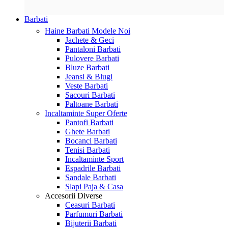
Barbati
Haine Barbati
Modele Noi
Jachete & Geci
Pantaloni Barbati
Pulovere Barbati
Bluze Barbati
Jeansi & Blugi
Veste Barbati
Sacouri Barbati
Paltoane Barbati
Incaltaminte
Super Oferte
Pantofi Barbati
Ghete Barbati
Bocanci Barbati
Tenisi Barbati
Incaltaminte Sport
Espadrile Barbati
Sandale Barbati
Slapi Paja & Casa
Accesorii
Diverse
Ceasuri Barbati
Parfumuri Barbati
Bijuterii Barbati