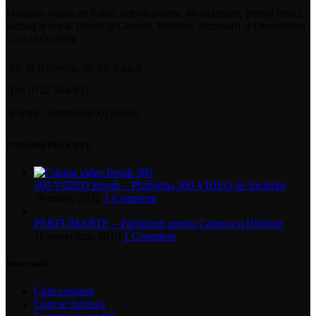
Magazin online de haine, imbracaminte, incaltaminte, pentru femei,
barbati si copii. Oferte la Ceasuri, Bijuterii, Accesorii si Decoratiuni
Casa si Gradina
Str. N.Balcescu, nr. 22, Lugoj
Tel: 0722 584 931
E-mail: comenzi(@)byyou.ro
POSTARI RECENTE
360 VIDEO Booth – Platforma 360 VIDEO de Inchiriat
30 martie 2022
1 Comment
PERFUMARTE – Parfumuri pentru Camera si Hoteluri
11 septembrie 2019
1 Comment
Informatii
Cum comand
Cum se livreaza