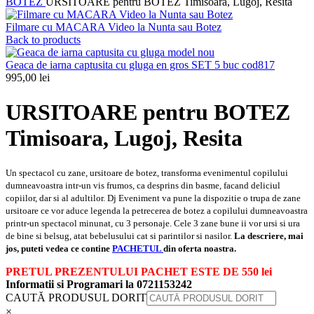
BOTEZ
URSITOARE pentru BOTEZ Timisoara, Lugoj, Resita
Filmare cu MACARA Video la Nunta sau Botez
Back to products
Geaca de iarna captusita cu gluga en gros SET 5 buc cod817
995,00
lei
URSITOARE pentru BOTEZ
Timisoara, Lugoj, Resita
Un spectacol cu zane, ursitoare de botez, transforma evenimentul copilului
dumneavoastra intr-un vis frumos, ca desprins din basme, facand deliciul
copiilor, dar si al adultilor. Dj Eveniment va pune la dispozitie o trupa de zane
ursitoare ce vor aduce legenda la petrecerea de botez a copilului dumneavoastra
printr-un spectacol minunat, cu 3 personaje. Cele 3 zane bune ii vor ursi si ura
de bine si belsug, atat bebelusului cat si parintilor si nasilor.
La descriere, mai
jos, puteti vedea ce contine
PACHETUL
din oferta noastra.
PRETUL PREZENTULUI PACHET ESTE DE 550 lei
Informatii si Programari la 0721153242
CAUTĂ PRODUSUL DORIT
×