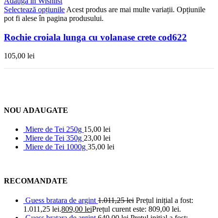
Adaugă în Wishlist
Selectează opțiunile
Acest produs are mai multe variații. Opțiunile
pot fi alese în pagina produsului.
Rochie croiala lunga cu volanase crete cod622
105,00
lei
NOU ADAUGATE
Miere de Tei 250g
15,00
lei
Miere de Tei 350g
23,00
lei
Miere de Tei 1000g
35,00
lei
RECOMANDATE
Guess bratara de argint
1.011,25
lei
Prețul inițial a fost:
1.011,25 lei.
809,00
lei
Prețul curent este: 809,00 lei.
Guess bratara de argint
640,00
lei
Prețul inițial a fost: