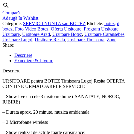
Compară
Adaugă în Wishlist
Categorie:
SERVICII NUNTA sau BOTEZ
Etichete:
botez
,
dj
botez
,
Foto Video Botez
,
Oferta Ursitoare
,
Program Ursitoare
,
Ursitoare
,
Ursitoare Arad
,
Ursitoare Botez
,
Ursitoare Caransebes
,
Ursitoare Lugoj
,
Ursitoare Resita
,
Ursitoare Timisoara
,
Zane
Share:
Descriere
Expediere & Livrare
Descriere
URSITOARE pentru BOTEZ Timisoara Lugoj Resita OFERTA
CONTINE URMATOARELE SERVICII :
– Show live cu cele 3 ursitoare bune ( SANATATE, NOROC,
IUBIRE)
– Durata aprox. 20 minute, muzica ambientala,
– 3 Microfoane wireless
– Show realizat de actrite foarte carismatice!