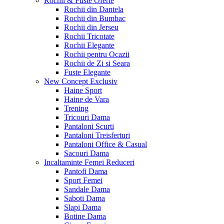
Rochii & Fuste
Oferte
Rochii din Dantela
Rochii din Bumbac
Rochii din Jerseu
Rochii Tricotate
Rochii Elegante
Rochii pentru Ocazii
Rochii de Zi si Seara
Fuste Elegante
New Concept
Exclusiv
Haine Sport
Haine de Vara
Trening
Tricouri Dama
Pantaloni Scurti
Pantaloni Treisferturi
Pantaloni Office & Casual
Sacouri Dama
Incaltaminte Femei
Reduceri
Pantofi Dama
Sport Femei
Sandale Dama
Saboti Dama
Slapi Dama
Botine Dama