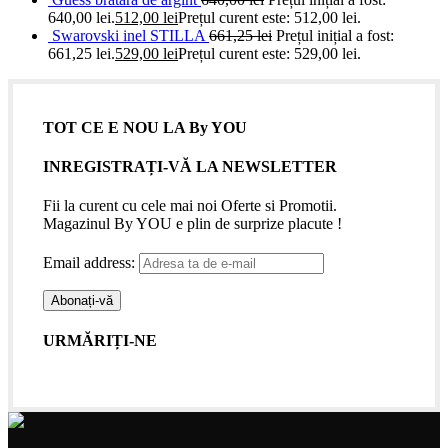
640,00 lei.
512,00
lei
Prețul curent este: 512,00 lei.
Swarovski inel STILLA
661,25
lei
Prețul inițial a fost:
661,25 lei.
529,00
lei
Prețul curent este: 529,00 lei.
TOT CE E NOU LA By YOU
INREGISTRAȚI-VĂ LA NEWSLETTER
Fii la curent cu cele mai noi Oferte si Promotii.
Magazinul By YOU e plin de surprize placute !
Email address:
URMĂRIȚI-NE