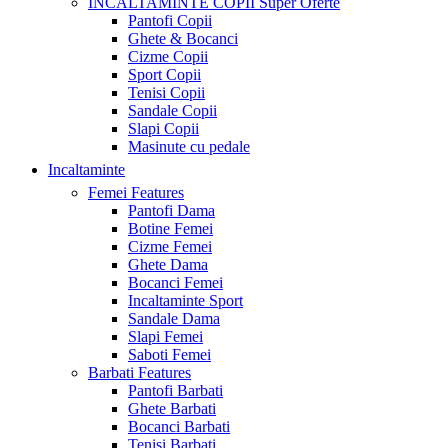
INCALTAMINTE COPII
Super Oferte
Pantofi Copii
Ghete & Bocanci
Cizme Copii
Sport Copii
Tenisi Copii
Sandale Copii
Slapi Copii
Masinute cu pedale
Incaltaminte
Femei
Features
Pantofi Dama
Botine Femei
Cizme Femei
Ghete Dama
Bocanci Femei
Incaltaminte Sport
Sandale Dama
Slapi Femei
Saboti Femei
Barbati
Features
Pantofi Barbati
Ghete Barbati
Bocanci Barbati
Tenisi Barbati