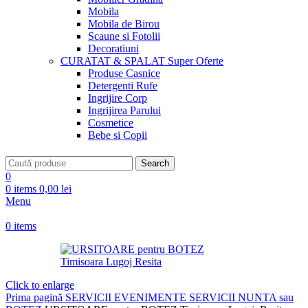
Mobila
Mobila de Birou
Scaune si Fotolii
Decoratiuni
CURATAT & SPALAT
Super Oferte
Produse Casnice
Detergenti Rufe
Ingrijire Corp
Ingrijirea Parului
Cosmetice
Bebe si Copii
Search
0
0
items
0,00
lei
Menu
0
items
Click to enlarge
Prima pagină
SERVICII EVENIMENTE
SERVICII NUNTA sau