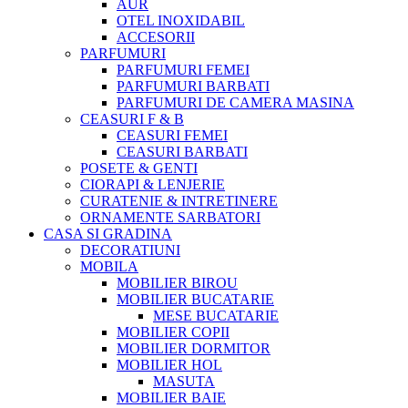
AUR
OTEL INOXIDABIL
ACCESORII
PARFUMURI
PARFUMURI FEMEI
PARFUMURI BARBATI
PARFUMURI DE CAMERA MASINA
CEASURI F & B
CEASURI FEMEI
CEASURI BARBATI
POSETE & GENTI
CIORAPI & LENJERIE
CURATENIE & INTRETINERE
ORNAMENTE SARBATORI
CASA SI GRADINA
DECORATIUNI
MOBILA
MOBILIER BIROU
MOBILIER BUCATARIE
MESE BUCATARIE
MOBILIER COPII
MOBILIER DORMITOR
MOBILIER HOL
MASUTA
MOBILIER BAIE