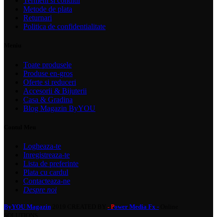
Termeni si conditii
Metode de plata
Returnari
Politica de confidentialitate
Meniu
Toate produsele
Produse en-gros
Oferte si reduceri
Accesorii & Bijuterii
Casa & Gradina
Blog Magazin ByYOU
Contul Meu
Logheaza-te
Inregistreaza-te
Lista de preferinte
Plata cu cardul
Contacteaza-ne
Despre noi
ByYOU Magazin
2019 CREATED BY
ower Media Fx -
Online
- P
SOLUTIONS.