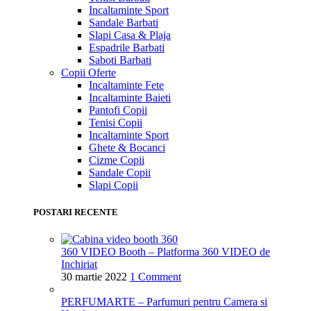
Incaltaminte Sport
Sandale Barbati
Slapi Casa & Plaja
Espadrile Barbati
Saboti Barbati
Copii
Oferte
Incaltaminte Fete
Incaltaminte Baieti
Pantofi Copii
Tenisi Copii
Incaltaminte Sport
Ghete & Bocanci
Cizme Copii
Sandale Copii
Slapi Copii
POSTARI RECENTE
360 VIDEO Booth – Platforma 360 VIDEO de
Inchiriat
30 martie 2022
1 Comment
PERFUMARTE – Parfumuri pentru Camera si