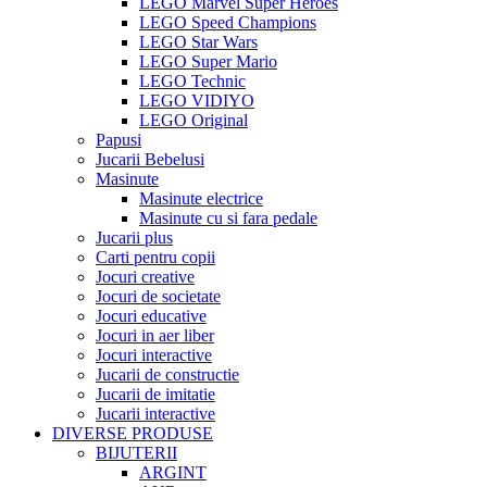
LEGO Marvel Super Heroes
LEGO Speed Champions
LEGO Star Wars
LEGO Super Mario
LEGO Technic
LEGO VIDIYO
LEGO Original
Papusi
Jucarii Bebelusi
Masinute
Masinute electrice
Masinute cu si fara pedale
Jucarii plus
Carti pentru copii
Jocuri creative
Jocuri de societate
Jocuri educative
Jocuri in aer liber
Jocuri interactive
Jucarii de constructie
Jucarii de imitatie
Jucarii interactive
DIVERSE PRODUSE
BIJUTERII
ARGINT