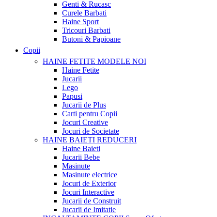
Genti & Rucasc
Curele Barbati
Haine Sport
Tricouri Barbati
Butoni & Papioane
Copii
HAINE FETITE
MODELE NOI
Haine Fetite
Jucarii
Lego
Papusi
Jucarii de Plus
Carti pentru Copii
Jocuri Creative
Jocuri de Societate
HAINE BAIETI
REDUCERI
Haine Baieti
Jucarii Bebe
Masinute
Masinute electrice
Jocuri de Exterior
Jocuri Interactive
Jucarii de Construit
Jucarii de Imitatie