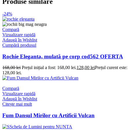
Produse similare
-24%
Compară
Vizualizare rapidă
Adaugă în Wishlist
Cumpără produsul
Rochie Eleganta, mulată pe corp cod562 OFERTA
168,00
lei
Prețul inițial a fost: 168,00 lei.
128,00
lei
Prețul curent este:
128,00 lei.
Compară
Vizualizare rapidă
Adaugă în Wishlist
Citește mai mult
Fum Dansul Mirilor cu Artificii Vulcan