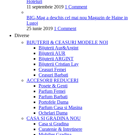
Hoteluri
11 septembrie 2019
1 Comment
BIG-Mag a deschis cel mai nou Magazin de Haine in
Lugoj
25 iunie 2019
1 Comment
Diverse
BIJUTERII & CEASURI
MODELE NOI
Bijuterii Aur&Argint
Bijuterii AUR
Bijuterii ARGINT
Bijuterii Cristian Lay
Ceasuri Femei
Ceasuri Barbati
ACCESORII
REDUCERI
Posete & Genti
Parfum Femei
Parfum Barbati
Portofele Dama
Parfum Casa si Masina
Ochelari Dama
CASA SI GRADINA
NOU
Casa si Gradina
Curatenie & Intretinere
Mobilier Gradina