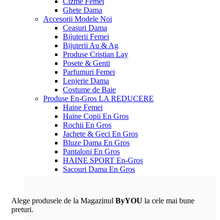
Cizme Femei
Ghete Dama
Accesorii
Modele Noi
Ceasuri Dama
Bijuterii Femei
Bijuterii Au & Ag
Produse Cristian Lay
Posete & Genti
Parfumuri Femei
Lenjerie Dama
Costume de Baie
Produse En-Gros
LA REDUCERE
Haine Femei
Haine Copii En Gros
Rochii En Gros
Jachete & Geci En Gros
Bluze Dama En Gros
Pantaloni En Gros
HAINE SPORT En-Gros
Sacouri Dama En Gros
Alege produsele de la Magazinul
ByYOU
la cele mai bune
preturi.