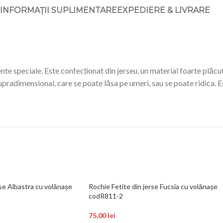
INFORMAȚII SUPLIMENTARE
EXPEDIERE & LIVRARE
e speciale. Este confecționat din jerseu, un material foarte plăcut
upradimensional, care se poate lăsa pe umeri, sau se poate ridica. Es
se Albastra cu volănașe
Rochie Fetite din jerse Fucsia cu volănașe
codR811-2
75,00
lei