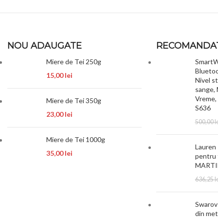
NOU ADAUGATE
RECOMANDA
Miere de Tei 250g
SmartW
Bluetoo
15,00
lei
Nivel s
sange, 
Vreme, 
Miere de Tei 350g
S636
23,00
lei
500,00
l
Miere de Tei 1000g
Lauren 
35,00
lei
pentru 
MARTI
636,25
l
Swarovs
din met