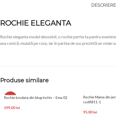
DESCRIERE
ROCHIE ELEGANTA
Rochie eleganta model deosebit, o rochie perfecta pentru eveniment
una conică, mulată pe corp, iar în partea de sus prezintă un volan s
Produse similare
Rochie Mama din jer
Rochie brodata din blug inchis – Ema 02
-15%
codR811-1
199,00
lei
95,00
lei