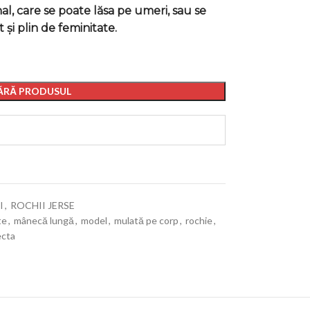
l, care se poate lăsa pe umeri, sau se
 și plin de feminitate.
RĂ PRODUSUL
I
,
ROCHII JERSE
te
,
mânecă lungă
,
model
,
mulată pe corp
,
rochie
,
ecta