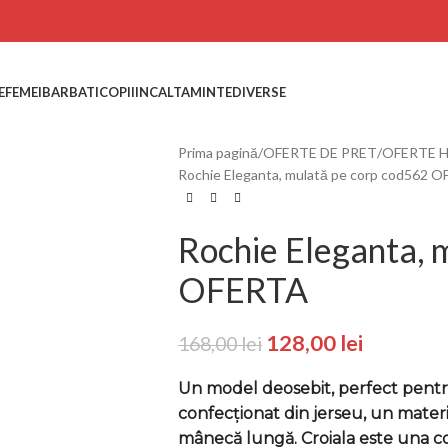
E
FEMEI
BARBATI
COPII
INCALTAMINTE
DIVERSE
Prima pagină
OFERTE DE PRET
OFERTE H
Rochie Eleganta, mulată pe corp cod562 
Rochie Eleganta, 
OFERTA
128,00
lei
168,00
lei
Un model deosebit, perfect pentr
confecționat din jerseu, un materia
mânecă lungă. Croiala este una con