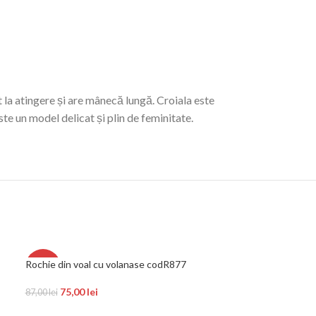
 la atingere și are mânecă lungă. Croiala este
te un model delicat și plin de feminitate.
Rochie din voal cu volanase codR877
Rochie office sex
-14%
-22%
din jerseu cod 6
75,00
lei
87,00
lei
105,00
135,00
lei