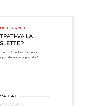
 NOU LA By YOU
TRAȚI-VĂ LA
SLETTER
e mai noi Oferte si Promotii.
plin de surprize placute !
ĂRIȚI-NE