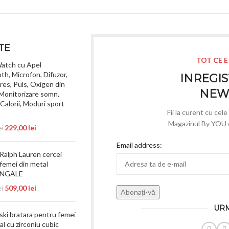
TE
TOT CE E
atch cu Apel
th, Microfon, Difuzor,
INREGIS
tres, Puls, Oxigen din
NEW
Monitorizare somn,
Calorii, Moduri sport
Fii la curent cu cel
Magazinul By YOU e 
229,00
lei
ei
Email address:
Ralph Lauren cercei
femei din metal
NGALE
509,00
lei
ei
URM
ki bratara pentru femei
al cu zirconiu cubic