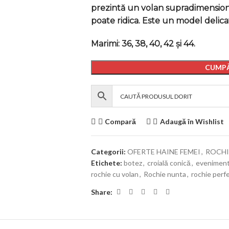
prezintă un volan supradimensiona
poate ridica. Este un model delicat
Marimi: 36, 38, 40, 42 și 44.
CUMPĂ
Compară
Adaugă în Wishlist
Categorii:
OFERTE HAINE FEMEI
,
ROCHI
Etichete:
botez
,
croială conică
,
evenimen
rochie cu volan
,
Rochie nunta
,
rochie perf
Share: