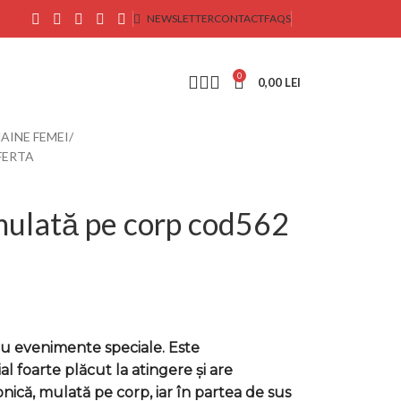
NEWSLETTER
CONTACT
FAQS
0
0,00
LEI
AINE FEMEI
OFERTA
mulată pe corp cod562
u evenimente speciale. Este
l foarte plăcut la atingere și are
ică, mulată pe corp, iar în partea de sus